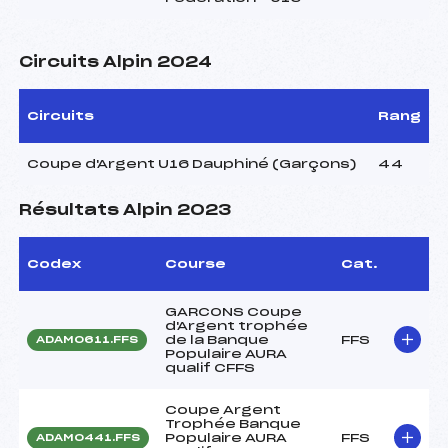
Circuits Alpin 2024
Circuits
Rang
Coupe d'Argent U16 Dauphiné (Garçons)
44
Résultats Alpin 2023
Codex
Course
Cat.
GARCONS Coupe
d'Argent trophée
de la Banque
FFS
ADAM0611.FFS
Populaire AURA
qualif CFFS
Coupe Argent
Trophée Banque
Populaire AURA
FFS
ADAM0441.FFS