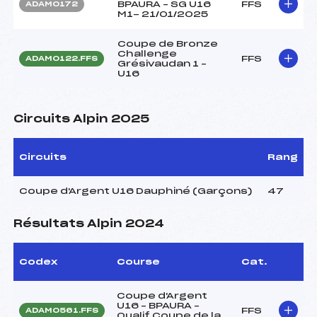
BPAURA – SG U16
FFS
ADAM0172
M1- 21/01/2025
Coupe de Bronze
Challenge
FFS
ADAM0122.FFS
Grésivaudan 1 –
U16
Circuits Alpin 2025
Circuits
Rang
Coupe d'Argent U16 Dauphiné (Garçons)
47
Résultats Alpin 2024
Codex
Course
Cat.
Coupe d'Argent
U16 – BPAURA –
FFS
ADAM0561.FFS
Qualif Coupe de la