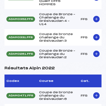
Qualif CFFS
HOMMES
Coupe de Bronze –
Challenge du
FFS
ADAM0352.FFS
Grésivaudan 4 –
U14
Coupe de bronze
challenge du
FFS
ADAM0331.FFS
Grésivaudan 3
Coupe de Bronze –
Challenge du
FFS
ADAM0261.FFS
Grésivaudan 2
Résultats Alpin 2022
Codex
Course
Cat.
Coupe de bronze
challenge du
FFS
ADAM0471.FFS
Grésivaudan 6