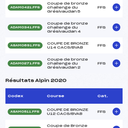
Coupe de bronze
challenge du
FFS
ADAM0421.FFS
Grésivaudan 5
Coupe de bronze
challenge du
FFS
ADAM0341.FFS
Grésivaudan 4
COUPE DE BRONZE
FFS
ASAM0691.FFS
U14 CACS/BVAB
Coupe de bronze
challenge du
FFS
ADAM0271.FFS
Grésivaudan 2
Résultats Alpin 2020
Codex
Course
Cat.
COUPE DE BRONZE
FFS
ASAM0511.FFS
U12 CACS/BVAB
Coupe de Bronze