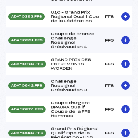
U16 – Grand Prix
Régional Qualif Cpe
FFS
ADAT0363.FFS
de la Fédération
Coupe de Bronze
Challenge
FFS
ADAM0331.FFS
Rossignol
Grésivaudan 4
GRAND PRIX DES
ENTREMONTS
FFS
ASAM0781.FFS
WORDEN
Challenge
Rossignol
FFS
ADAT0642.FFS
Grésivaudan 9
Coupe d'Argent
BPAURA Qualif
FFS
ADAM0201.FFS
Coupe de la FFS
Hommes
Grand Prix Régional
Qualif Cpe de la
FFS
ADAM0081.FFS
Fédération – U16