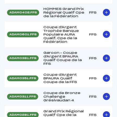
HOMMES Grand Prix
Régional Qualif Cpe
FFS
ADAM0402.FFS
de la Fédération
Coupe d'Argent
Trophée Banque
Populaire AURA
FFS
ADAM0601.FFS
Qualif. Cpe de la
Fédération
Garcon – Coupe
d'Argent BPAURA
FFS
ADAM0381.FFS
Qualif Coupe de la
FFS
Coupe d'Argent
BPAURA Qualif
FFS
ADAM0351.FFS
Coupe de la FFS
Coupe de Bronze
Challenge
FFS
ADAM0311.FFS
Grésivaudan 4
Grand Prix Régional
Qualif Cpe de la
FFS
ADAM0281.FFS