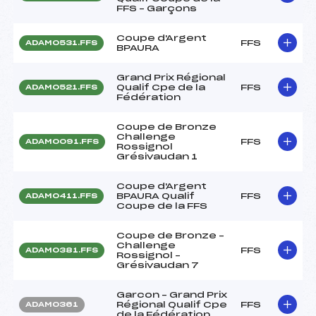
FFS – Garçons
Coupe d'Argent
FFS
ADAM0531.FFS
BPAURA
Grand Prix Régional
Qualif Cpe de la
FFS
ADAM0521.FFS
Fédération
Coupe de Bronze
Challenge
FFS
ADAM0091.FFS
Rossignol
Grésivaudan 1
Coupe d'Argent
BPAURA Qualif
FFS
ADAM0411.FFS
Coupe de la FFS
Coupe de Bronze –
Challenge
FFS
ADAM0381.FFS
Rossignol –
Grésivaudan 7
Garcon – Grand Prix
Régional Qualif Cpe
FFS
ADAM0361
de la Fédération