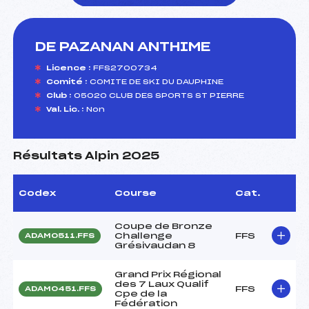
DE PAZANAN ANTHIME
foi(s) le ski
Licence :
FFS2700734
Comité :
COMITE DE SKI DU DAUPHINE
Club :
05020 CLUB DES SPORTS ST PIERRE
Val. Lic. :
Non
Résultats Alpin 2025
Codex
Course
Cat.
Coupe de Bronze
Challenge
FFS
ADAM0511.FFS
Grésivaudan 8
Grand Prix Régional
des 7 Laux Qualif
FFS
ADAM0451.FFS
Cpe de la
Fédération