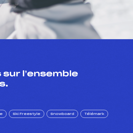
 sur l’ensemble
s.
ue
Ski Freestyle
Snowboard
Télémark