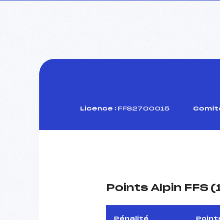
Licence :
FFS2700015
Comité
Points Alpin FFS 
Pénalité
Point