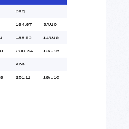
Dsq
3
184.97
3/U16
1
188.52
11/U16
10
230.64
10/U16
Abs
18
251.11
18/U16