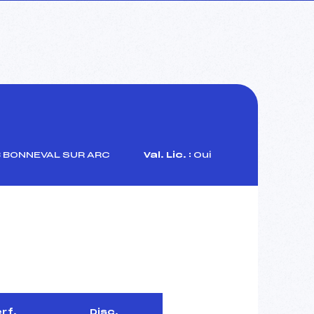
 BONNEVAL SUR ARC
Val. Lic. :
Oui
rf.
Disc.