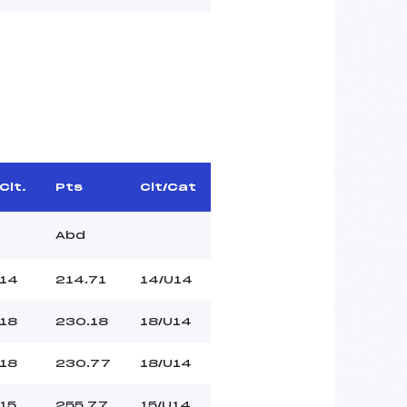
Clt.
Pts
Clt/Cat
Abd
14
214.71
14/U14
18
230.18
18/U14
18
230.77
18/U14
15
255.77
15/U14