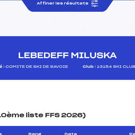
Affiner les résultats
LEBEDEFF MILUSKA
 :
COMITE DE SKI DE SAVOIE
Club :
13154 SKI CLUB
(10ème liste FFS 2026)
s
Rang
Date
Pe