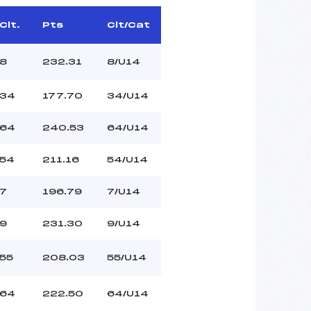
Clt.
Pts
Clt/Cat
8
232.31
8/U14
34
177.70
34/U14
64
240.53
64/U14
54
211.16
54/U14
7
196.79
7/U14
9
231.30
9/U14
55
208.03
55/U14
64
222.50
64/U14