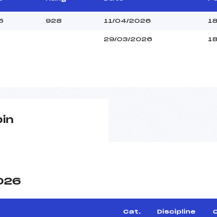
5
928
11/04/2026
1
29/03/2026
18
pin
2026
Cat.
Discipline
C