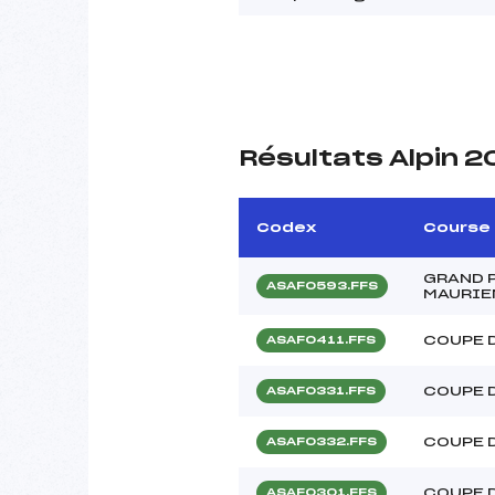
Résultats Alpin 
Codex
Course
GRAND P
ASAF0593.FFS
MAURIE
COUPE 
ASAF0411.FFS
COUPE 
ASAF0331.FFS
COUPE 
ASAF0332.FFS
COUPE 
ASAF0301.FFS