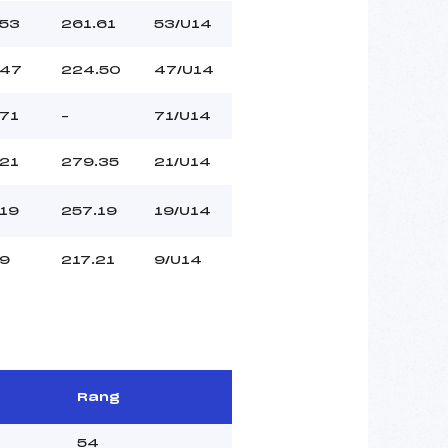
53
261.61
53/U14
47
224.50
47/U14
71
–
71/U14
21
279.35
21/U14
19
257.19
19/U14
9
217.21
9/U14
Rang
54