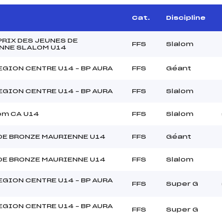
Cat.
Discipline
PRIX DES JEUNES DE
FFS
Slalom
NNE SLALOM U14
GION CENTRE U14 – BP AURA
FFS
Géant
GION CENTRE U14 – BP AURA
FFS
Slalom
om CA U14
FFS
Slalom
DE BRONZE MAURIENNE U14
FFS
Géant
DE BRONZE MAURIENNE U14
FFS
Slalom
GION CENTRE U14 – BP AURA
FFS
Super G
GION CENTRE U14 – BP AURA
FFS
Super G