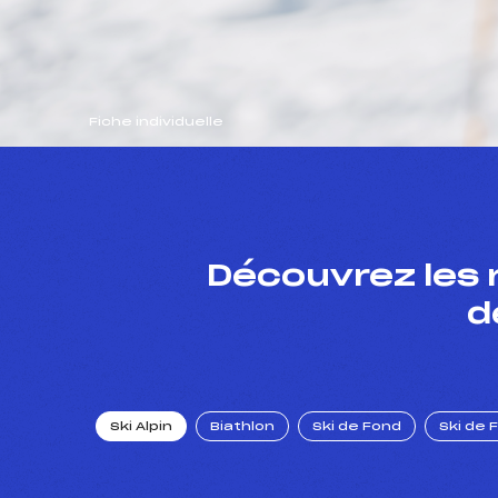
Fiche individuelle
Découvrez les 
d
Ski Alpin
Biathlon
Ski de Fond
Ski de 