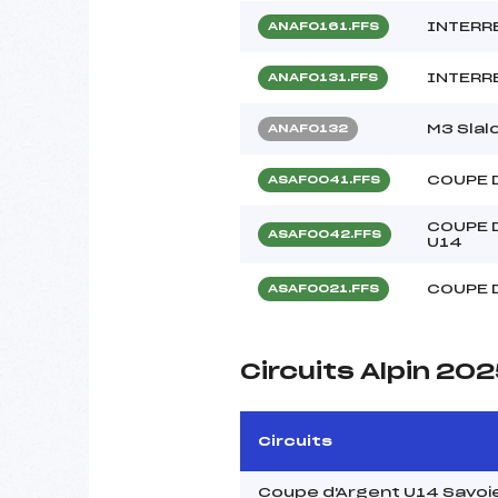
INTERRE
ANAF0161.FFS
INTERRE
ANAF0131.FFS
M3 Slal
ANAF0132
COUPE 
ASAF0041.FFS
COUPE 
ASAF0042.FFS
U14
COUPE 
ASAF0021.FFS
Circuits Alpin 20
Circuits
Coupe d'Argent U14 Savoie 