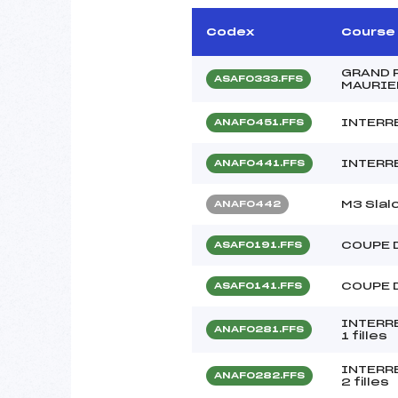
Codex
Course
GRAND 
ASAF0333.FFS
MAURIE
INTERRE
ANAF0451.FFS
INTERRE
ANAF0441.FFS
M3 Slal
ANAF0442
COUPE 
ASAF0191.FFS
COUPE 
ASAF0141.FFS
INTERRE
ANAF0281.FFS
1 filles
INTERRE
ANAF0282.FFS
2 filles