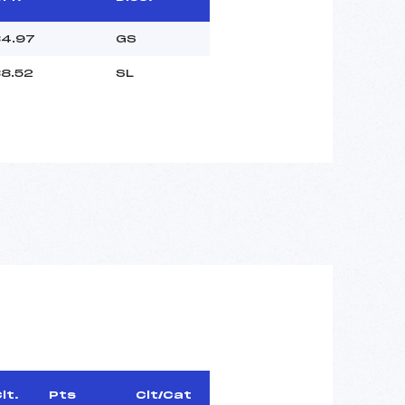
84.97
GS
8.52
SL
lt.
Pts
Clt/Cat