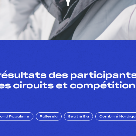
résultats des participants
es circuits et compétition
Fond Populaire
Rollerski
Saut à Ski
Combiné Nordiq