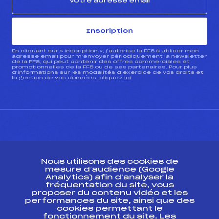
Inscription
En cliquant sur « inscription », j’autorise la FFS à utiliser mon
adresse email pour m’envoyer périodiquement la newsletter
de la FFS, qui peut contenir des offres commerciales et
promotionnelles de la FFS ou de ses partenaires. Pour plus
d’informations sur les modalités d’exercice de vos droits et
la gestion de vos données, cliquez
ici
CONTACT
Nous utilisons des cookies de
ESPACE PRESSE
mesure d’audience (Google
Analytics) afin d’analyser la
fréquentation du site, vous
Ressources
proposer du contenu vidéo et les
performances du site, ainsi que des
Pass’Neige
cookies permettant le
Projet sportif fédéral
fonctionnement du site. Les