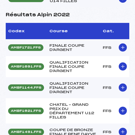
U14 FILLES
Résultats Alpin 2022
Codex
Course
Cat.
FINALE COUPE
FFS
AMBF1721.FFS
D'ARGENT
QUALIFICATION
FINALE COUPE
FFS
AMBF1691.FFS
D'ARGENT
QUALIFICATION
FINALE COUPE
FFS
AMBF1144.FFS
D'ARGENT
CHATEL – GRAND
PRIX DU
FFS
AMBF1621.FFS
DÉPARTEMENT U12
FILLES
COUPE DE BRONZE
FFS
AMBF1491.FFS
FINALE RENE DAYVE