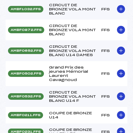
CIRCUIT DE
BRONZE VOLA MONT
FFS
AMBF1032.FFS
BLANC
CIRCUIT DE
BRONZE VOLA MONT
FFS
AMBF0872.FFS
BLANC
CIRCUIT DE
BRONZE VOLA MONT
FFS
AMBF0652.FFS
BLANC U14 DAMES
Grand Prix des
jeunes Mémorial
FFS
AMBF0502.FFS
Laurent
Cavagnoud
CIRCUIT DE
BRONZE VOLA MONT
FFS
AMBF0532.FFS
BLANC U14 F
COUPE DE BRONZE
FFS
AMBF0211.FFS
U14
COUPE DE BRONZE
FFS
AMBF0231.FFS