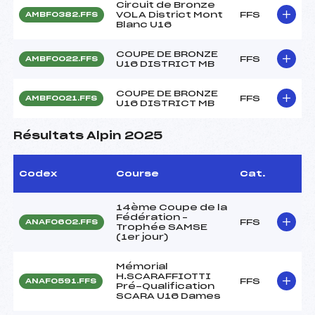
Circuit de Bronze
VOLA District Mont
FFS
AMBF0382.FFS
Blanc U16
COUPE DE BRONZE
FFS
AMBF0022.FFS
U16 DISTRICT MB
COUPE DE BRONZE
FFS
AMBF0021.FFS
U16 DISTRICT MB
Résultats Alpin 2025
Codex
Course
Cat.
14ème Coupe de la
Fédération –
FFS
ANAF0602.FFS
Trophée SAMSE
(1er jour)
Mémorial
H.SCARAFFIOTTI
FFS
ANAF0591.FFS
Pré-Qualification
SCARA U16 Dames