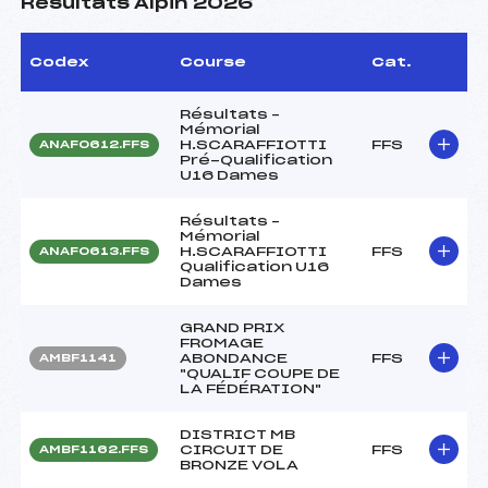
Résultats Alpin 2026
Codex
Course
Cat.
Résultats –
Mémorial
H.SCARAFFIOTTI
FFS
ANAF0612.FFS
Pré-Qualification
U16 Dames
Résultats –
Mémorial
H.SCARAFFIOTTI
FFS
ANAF0613.FFS
Qualification U16
Dames
GRAND PRIX
FROMAGE
ABONDANCE
FFS
AMBF1141
"QUALIF COUPE DE
LA FÉDÉRATION"
DISTRICT MB
CIRCUIT DE
FFS
AMBF1162.FFS
BRONZE VOLA