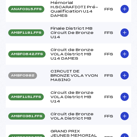
Mémorial
H.SCARAFIOTI Pré-
FFS
ANAF0315.FFS
Qualification U14
DAMES
Finale District MB
Circuit De Bronze
FFS
AMBF1181.FFS
U14
Circuit de Bronze
VOLA District MB
FFS
AMBF0642.FFS
U14 DAMES
CIRCUIT DE
BRONZE VOLA YVON
FFS
AMBF0982
MASINO
Circuit de Bronze
VOLA District MB
FFS
AMBF1151.FFS
U14
Circuit de Bronze
FFS
AMBF0361.FFS
VOLA District MB
GRAND PRIX
JEUNES MEMORIAL