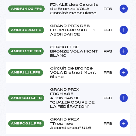
FINALE des Circuits
de Bronze VOLA
FFS
AMBF1402.FFS
Comité Mont Blanc
GRAND PRIX DES
LOUPS FROMAGE D
FFS
AMBF1323.FFS
ABONDANCE
CIRCUIT DE
BRONZE VOLA MONT
FFS
AMBF1172.FFS
BLANC
Circuit de Bronze
VOLA District Mont
FFS
AMBF1111.FFS
Blanc
GRAND PRIX
FROMAGE
ABONDANCE
FFS
AMBF0811.FFS
"QUALIF COUPE DE
LA FÉDÉRATION"
GRAND PRIX
"Trophée
FFS
AMBF0611.FFS
Abondance" U16