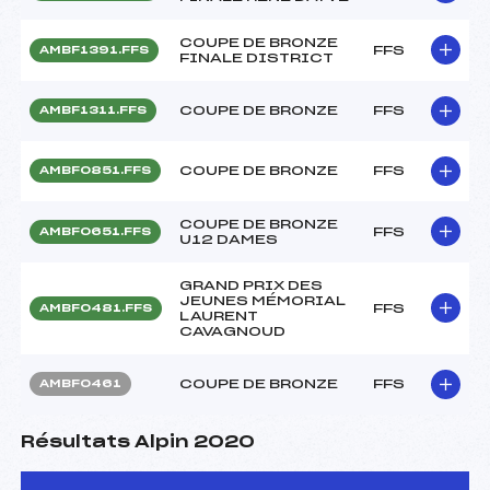
COUPE DE BRONZE
FFS
AMBF1391.FFS
FINALE DISTRICT
COUPE DE BRONZE
FFS
AMBF1311.FFS
COUPE DE BRONZE
FFS
AMBF0851.FFS
COUPE DE BRONZE
FFS
AMBF0651.FFS
U12 DAMES
GRAND PRIX DES
JEUNES MÉMORIAL
FFS
AMBF0481.FFS
LAURENT
CAVAGNOUD
COUPE DE BRONZE
FFS
AMBF0461
Résultats Alpin 2020