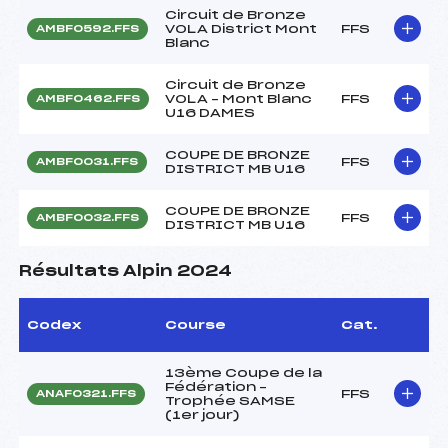
Circuit de Bronze
VOLA District Mont
FFS
AMBF0592.FFS
Blanc
Circuit de Bronze
VOLA – Mont Blanc
FFS
AMBF0462.FFS
U16 DAMES
COUPE DE BRONZE
FFS
AMBF0031.FFS
DISTRICT MB U16
COUPE DE BRONZE
FFS
AMBF0032.FFS
DISTRICT MB U16
Résultats Alpin 2024
Codex
Course
Cat.
13ème Coupe de la
Fédération –
FFS
ANAF0321.FFS
Trophée SAMSE
(1er jour)