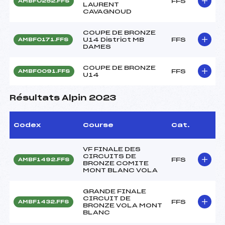
FFS
AMBF0252.FFS
LAURENT
CAVAGNOUD
COUPE DE BRONZE
U14 District MB
FFS
AMBF0171.FFS
DAMES
COUPE DE BRONZE
FFS
AMBF0091.FFS
U14
Résultats Alpin 2023
Codex
Course
Cat.
VF FINALE DES
CIRCUITS DE
FFS
AMBF1492.FFS
BRONZE COMITE
MONT BLANC VOLA
GRANDE FINALE
CIRCUIT DE
FFS
AMBF1432.FFS
BRONZE VOLA MONT
BLANC