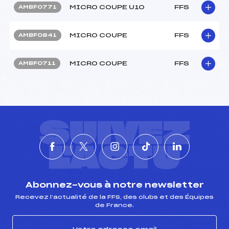
MICRO COUPE U10
FFS
AMBF0771
MICRO COUPE
FFS
AMBF0841
MICRO COUPE
FFS
AMBF0711
SUIVEZ
L'ACTU
Abonnez-vous à notre newsletter
Recevez l’actualité de la FFS, des clubs et des Équipes
de France.