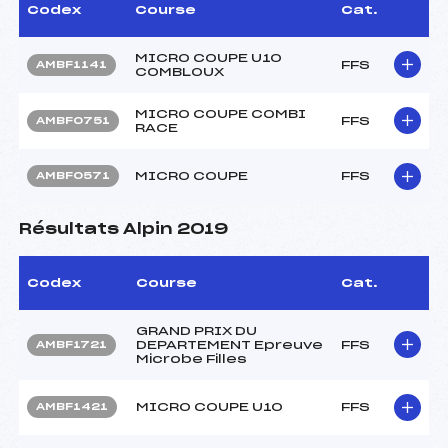
Codex
Course
Cat.
MICRO COUPE U10
FFS
AMBF1141
COMBLOUX
MICRO COUPE COMBI
FFS
AMBF0751
RACE
MICRO COUPE
FFS
AMBF0571
Résultats Alpin 2019
Codex
Course
Cat.
GRAND PRIX DU
DEPARTEMENT Epreuve
FFS
AMBF1721
Microbe Filles
MICRO COUPE U10
FFS
AMBF1421