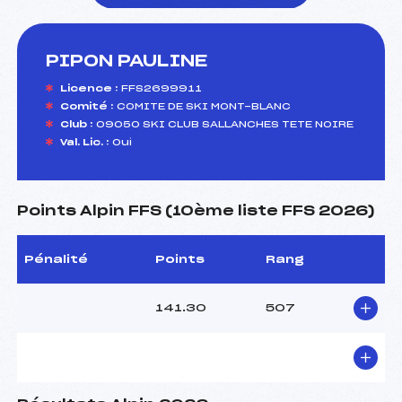
PIPON PAULINE
foi(s) le ski
Licence :
FFS2699911
Comité :
COMITE DE SKI MONT-BLANC
Club :
09050 SKI CLUB SALLANCHES TETE NOIRE
Val. Lic. :
Oui
Points Alpin FFS (10ème liste FFS 2026)
Pénalité
Points
Rang
141.30
507