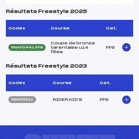
Résultats Freestyle 2025
Codex
Course
Cat.
Coupe de bronze
tarentaise u14
FFS
RNAF0441.FFS
filles
Résultats Freestyle 2023
Codex
Course
Cat.
RIDER KID'S
FFS
RSAF0011