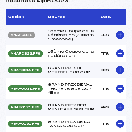
Résultats Alpin 2026
Codex
Course
Cat.
15ème Coupe de la
Fédération (Slalom
FFS
ANAF0342
1 manche)
15ème Coupe de la
FFS
ANAF0322.FFS
Fédération
GRAND PRIX DE
FFS
ASAF0211.FFS
MERIBEL GUS CUP
GRAND PRIX DE VAL
THORENS GUS CUP
FFS
ASAF0031.FFS
filles
GRAND PRIX DES
FFS
ASAF0171.FFS
MENUIRES GUS CUP
GRAND PRIX DE LA
FFS
ASAF0151.FFS
TANIA GUS CUP