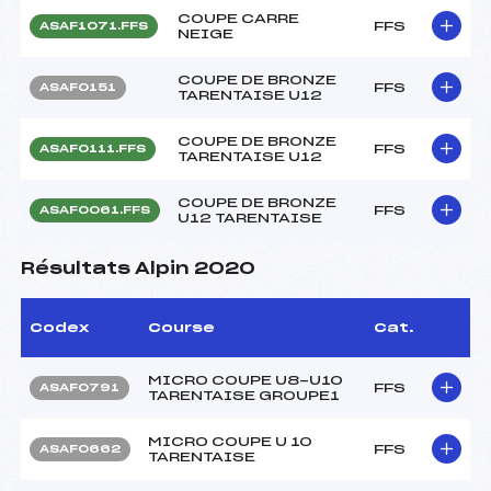
COUPE CARRE
FFS
ASAF1071.FFS
NEIGE
COUPE DE BRONZE
FFS
ASAF0151
TARENTAISE U12
COUPE DE BRONZE
FFS
ASAF0111.FFS
TARENTAISE U12
COUPE DE BRONZE
FFS
ASAF0061.FFS
U12 TARENTAISE
Résultats Alpin 2020
Codex
Course
Cat.
MICRO COUPE U8-U10
FFS
ASAF0791
TARENTAISE GROUPE1
MICRO COUPE U 10
FFS
ASAF0662
TARENTAISE