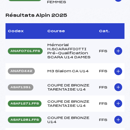
FEMMES
Résultats Alpin 2025
Codex
Course
Cat.
Mémorial
H.SCARAFFIOTTI
FFS
ANAF0701.FFS
Pré-Qualification
SCARA U14 DAMES
M3 Slalom CA U14
FFS
ANAF0442
COUPE DE BRONZE
FFS
ASAF1391
TARENTAISE U14
COUPE DE BRONZE
FFS
ASAF1271.FFS
TARENTAISE U14
COUPE DE BRONZE
FFS
ASAF1261.FFS
U14