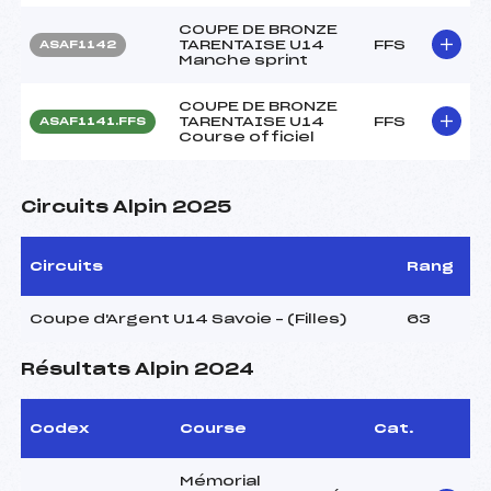
COUPE DE BRONZE
TARENTAISE U14
FFS
ASAF1142
Manche sprint
COUPE DE BRONZE
TARENTAISE U14
FFS
ASAF1141.FFS
Course officiel
Circuits Alpin 2025
Circuits
Rang
Coupe d'Argent U14 Savoie – (Filles)
63
Résultats Alpin 2024
Codex
Course
Cat.
Mémorial