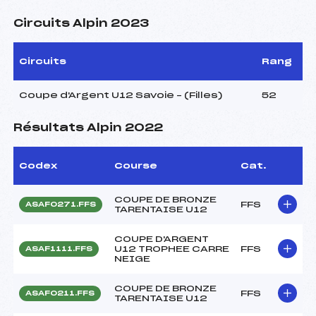
Circuits Alpin 2023
Circuits
Rang
Coupe d'Argent U12 Savoie – (Filles)
52
Résultats Alpin 2022
Codex
Course
Cat.
COUPE DE BRONZE
FFS
ASAF0271.FFS
TARENTAISE U12
COUPE D'ARGENT
U12 TROPHEE CARRE
FFS
ASAF1111.FFS
NEIGE
COUPE DE BRONZE
FFS
ASAF0211.FFS
TARENTAISE U12