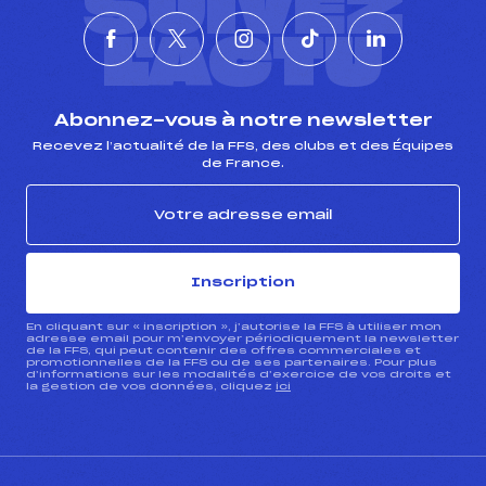
SUIVEZ
L'ACTU
Abonnez-vous à notre newsletter
Recevez l’actualité de la FFS, des clubs et des Équipes
de France.
Inscription
En cliquant sur « inscription », j’autorise la FFS à utiliser mon
adresse email pour m’envoyer périodiquement la newsletter
de la FFS, qui peut contenir des offres commerciales et
promotionnelles de la FFS ou de ses partenaires. Pour plus
d’informations sur les modalités d’exercice de vos droits et
la gestion de vos données, cliquez
ici