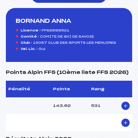
BORNAND ANNA
foi(s) le ski
Licence :
FFS2699521
Comité :
COMITE DE SKI DE SAVOIE
Club :
13057 CLUB DES SPORTS LES MENUIRES
Val. Lic. :
Oui
Points Alpin FFS (10ème liste FFS 2026)
Pénalité
Points
Rang
143.62
531