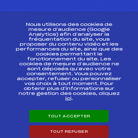
CONTACT
Nous utilisons des cookies de
ESPACE PRESSE
mesure d’audience (Google
Analytics) afin d’analyser la
fréquentation du site, vous
Ressources
proposer du contenu vidéo et les
performances du site, ainsi que des
Pass’Neige
cookies permettant le
Projet sportif fédéral
fonctionnement du site. Les
cookies de mesure d’audience ne
Projet de performance fédéral
sont déposés qu’avec votre
Antidopage
consentement. Vous pouvez
Pôle Développement, Formation, Suivi
accepter, refuser ou personnaliser
Scientifique
vos choix à tout moment. Pour
Listes ministérielles
obtenir plus d'informations sur
notre gestion des cookies, cliquez
Pôle vie de l’athlète
ici
.
Enseignement professionnel
Informatique et chronométrage
Circuits
TOUT ACCEPTER
Carrières
Développement des habiletés mentales
TOUT REFUSER