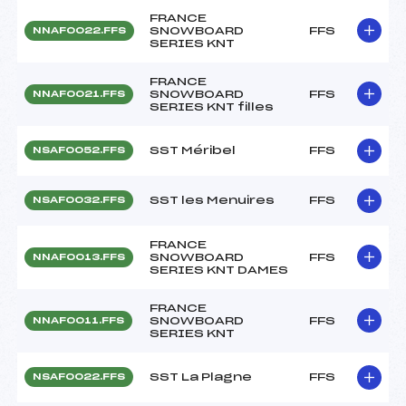
FRANCE
SNOWBOARD
FFS
NNAF0022.FFS
SERIES KNT
FRANCE
SNOWBOARD
FFS
NNAF0021.FFS
SERIES KNT filles
SST Méribel
FFS
NSAF0052.FFS
SST les Menuires
FFS
NSAF0032.FFS
FRANCE
SNOWBOARD
FFS
NNAF0013.FFS
SERIES KNT DAMES
FRANCE
SNOWBOARD
FFS
NNAF0011.FFS
SERIES KNT
SST La Plagne
FFS
NSAF0022.FFS