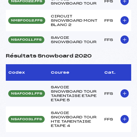
FFS
NSAF0022.FFS
SNOWBOARD TOUR
CIRCUIT
SNOWBOARD MONT
FFS
NMBF0012.FFS
BLANC 2
SAVOIE
FFS
NSAF0011.FFS
SNOWBOARD TOUR
Résultats Snowboard 2020
Codex
Course
Cat.
SAVOIE
SNOWBOARD TOUR
FFS
NSAF0061.FFS
TARENTAISE ETAPE
ETAPE 5
SAVOIE
SNOWBOARD TOUR
FFS
NSAF0031.FFS
HTE TARENTAISE
ETAPE 4