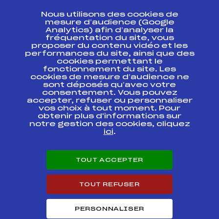
CONTACT
Nous utilisons des cookies de
ESPACE PRESSE
mesure d’audience (Google
Analytics) afin d’analyser la
fréquentation du site, vous
Ressources
proposer du contenu vidéo et les
performances du site, ainsi que des
Pass’Neige
cookies permettant le
Projet sportif fédéral
fonctionnement du site. Les
cookies de mesure d’audience ne
Projet de performance fédéral
sont déposés qu’avec votre
Antidopage
consentement. Vous pouvez
Pôle Développement, Formation, Suivi
accepter, refuser ou personnaliser
Scientifique
vos choix à tout moment. Pour
Listes ministérielles
obtenir plus d'informations sur
notre gestion des cookies, cliquez
Pôle vie de l’athlète
ici
.
Enseignement professionnel
Informatique et chronométrage
Circuits
TOUT ACCEPTER
Carrières
Développement des habiletés mentales
TOUT REFUSER
PERSONNALISER