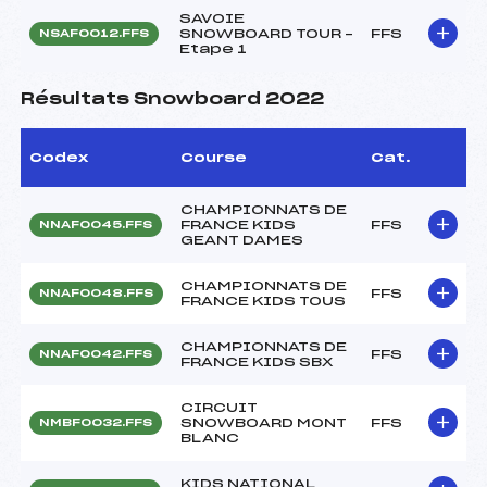
SAVOIE
SNOWBOARD TOUR –
FFS
NSAF0012.FFS
Etape 1
Résultats Snowboard 2022
Codex
Course
Cat.
CHAMPIONNATS DE
FRANCE KIDS
FFS
NNAF0045.FFS
GEANT DAMES
CHAMPIONNATS DE
FFS
NNAF0048.FFS
FRANCE KIDS TOUS
CHAMPIONNATS DE
FFS
NNAF0042.FFS
FRANCE KIDS SBX
CIRCUIT
SNOWBOARD MONT
FFS
NMBF0032.FFS
BLANC
KIDS NATIONAL