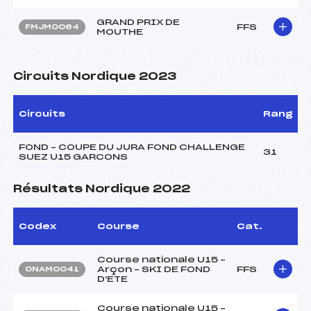
GRAND PRIX DE
FFS
FMJM0064
MOUTHE
Circuits Nordique 2023
Circuits
Rang
FOND – COUPE DU JURA FOND CHALLENGE
31
SUEZ U15 GARCONS
Résultats Nordique 2022
Codex
Course
Cat.
Course nationale U15 –
Arçon – SKI DE FOND
FFS
ONAM0041
D'ETE
Course nationale U15 –