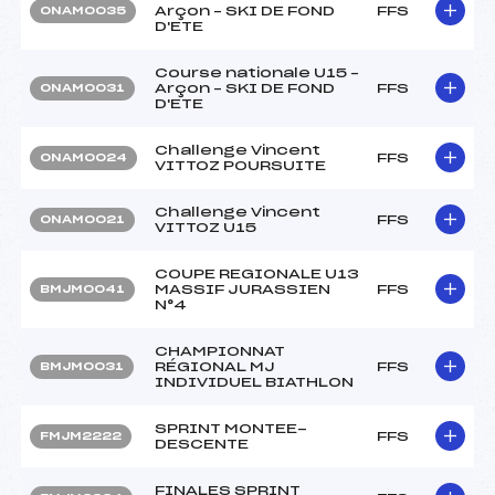
Arçon – SKI DE FOND
FFS
ONAM0035
D'ETE
Course nationale U15 –
Arçon – SKI DE FOND
FFS
ONAM0031
D'ETE
Challenge Vincent
FFS
ONAM0024
VITTOZ POURSUITE
Challenge Vincent
FFS
ONAM0021
VITTOZ U15
COUPE REGIONALE U13
MASSIF JURASSIEN
FFS
BMJM0041
N°4
CHAMPIONNAT
RÉGIONAL MJ
FFS
BMJM0031
INDIVIDUEL BIATHLON
SPRINT MONTEE-
FFS
FMJM2222
DESCENTE
FINALES SPRINT