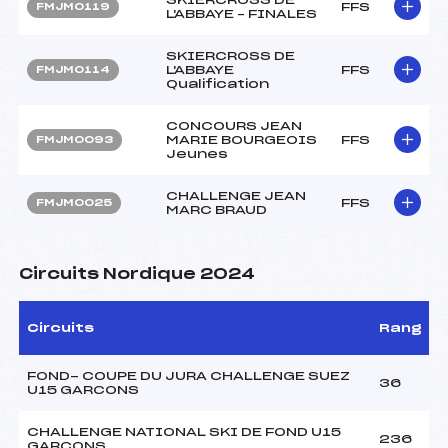
FFS
FMJM0119
L'ABBAYE – FINALES
SKIERCROSS DE
L'ABBAYE
FFS
FMJM0114
Qualification
CONCOURS JEAN
MARIE BOURGEOIS
FFS
FMJM0093
Jeunes
CHALLENGE JEAN
FFS
FMJM0025
MARC BRAUD
Circuits Nordique 2024
Circuits
Rang
FOND- COUPE DU JURA CHALLENGE SUEZ
36
U15 GARCONS
CHALLENGE NATIONAL SKI DE FOND U15
236
GARCONS