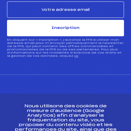
Inscription
En cliquant sur « inscription », j’autorise la FFS à utiliser mon
adresse email pour m’envoyer périodiquement la newsletter
de la FFS, qui peut contenir des offres commerciales et
promotionnelles de la FFS ou de ses partenaires. Pour plus
d’informations sur les modalités d’exercice de vos droits et
la gestion de vos données, cliquez
ici
CONTACT
Nous utilisons des cookies de
ESPACE PRESSE
mesure d’audience (Google
Analytics) afin d’analyser la
fréquentation du site, vous
Ressources
proposer du contenu vidéo et les
performances du site, ainsi que des
Pass’Neige