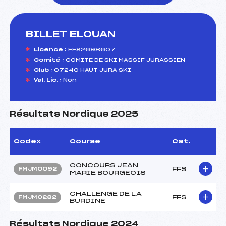
BILLET ELOUAN
foi(s) le ski
Licence :
FFS2698607
Comité :
COMITE DE SKI MASSIF JURASSIEN
Club :
07240 HAUT JURA SKI
Val. Lic. :
Non
Résultats Nordique 2025
Codex
Course
Cat.
CONCOURS JEAN
FFS
FMJM0092
MARIE BOURGEOIS
CHALLENGE DE LA
FFS
FMJM0282
BURDINE
Résultats Nordique 2024