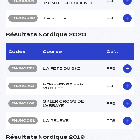
FFS
FMJM2224
MONTEE-DESCENTE
LA RELÈVE
FFS
FMJM0052
Résultats Nordique 2020
Codex
Course
Cat.
LA FETE DU SKI
FFS
FMJM0271
CHALLENGE LUC
FFS
FMJM0201
VUILLET
SKIER CROSS DE
FFS
FMJM0102
L'ABBAYE
LA RELEVE
FFS
FMJM0061
Résultats Nordique 2019