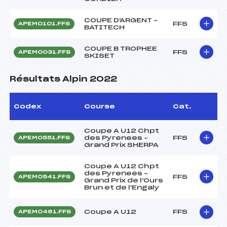
COUPE D'ARGENT –
FFS
APEM0101.FFS
BATITECH
COUPE B TROPHEE
FFS
APEM0031.FFS
SKISET
Résultats Alpin 2022
Codex
Course
Cat.
Coupe A U12 Chpt
des Pyrenees –
FFS
APEM0551.FFS
Grand Prix SHERPA
Coupe A U12 Chpt
des Pyrenees –
FFS
APEM0541.FFS
Grand Prix de l'Ours
Brun et de l'Engaly
Coupe A U12
FFS
APEM0461.FFS