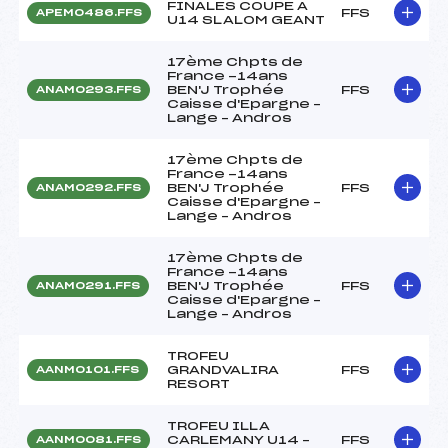
FINALES COUPE A
FFS
APEM0486.FFS
U14 SLALOM GEANT
17ème Chpts de
France -14ans
BEN'J Trophée
FFS
ANAM0293.FFS
Caisse d'Epargne –
Lange – Andros
17ème Chpts de
France -14ans
BEN'J Trophée
FFS
ANAM0292.FFS
Caisse d'Epargne –
Lange – Andros
17ème Chpts de
France -14ans
BEN'J Trophée
FFS
ANAM0291.FFS
Caisse d'Epargne –
Lange – Andros
TROFEU
GRANDVALIRA
FFS
AANM0101.FFS
RESORT
TROFEU ILLA
CARLEMANY U14 –
FFS
AANM0081.FFS