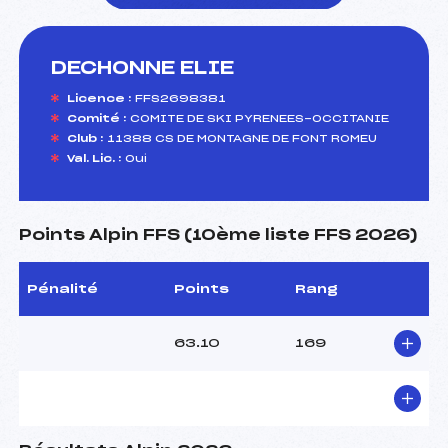
DECHONNE ELIE
foi(s) le ski
Licence :
FFS2698381
Comité :
COMITE DE SKI PYRENEES-OCCITANIE
Club :
11388 CS DE MONTAGNE DE FONT ROMEU
Val. Lic. :
Oui
Points Alpin FFS (10ème liste FFS 2026)
Pénalité
Points
Rang
63.10
169