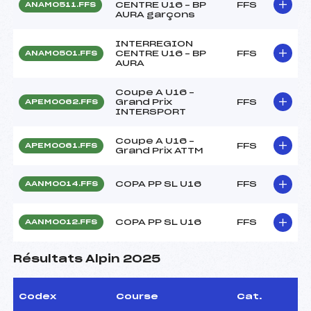
CENTRE U16 – BP
FFS
ANAM0511.FFS
AURA garçons
INTERREGION
CENTRE U16 – BP
FFS
ANAM0501.FFS
AURA
Coupe A U16 –
Grand Prix
FFS
APEM0062.FFS
INTERSPORT
Coupe A U16 –
FFS
APEM0061.FFS
Grand Prix ATTM
COPA PP SL U16
FFS
AANM0014.FFS
COPA PP SL U16
FFS
AANM0012.FFS
Résultats Alpin 2025
Codex
Course
Cat.