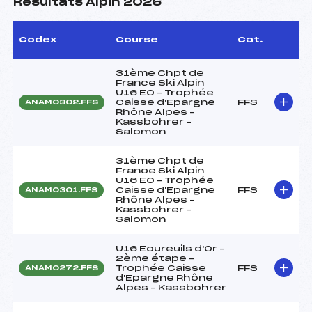
Résultats Alpin 2026
Codex
Course
Cat.
31ème Chpt de
France Ski Alpin
U16 EO – Trophée
Caisse d'Epargne
FFS
ANAM0302.FFS
Rhône Alpes –
Kassbohrer –
Salomon
31ème Chpt de
France Ski Alpin
U16 EO – Trophée
Caisse d'Epargne
FFS
ANAM0301.FFS
Rhône Alpes –
Kassbohrer –
Salomon
U16 Ecureuils d'Or –
2ème étape –
Trophée Caisse
FFS
ANAM0272.FFS
d'Epargne Rhône
Alpes – Kassbohrer