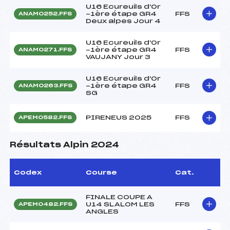
U16 Ecureuils d'Or
-1ère étape GR4
FFS
ANAM0252.FFS
Deux alpes Jour 4
U16 Ecureuils d'Or
-1ère étape GR4
FFS
ANAM0271.FFS
VAUJANY Jour 3
U16 Ecureuils d'Or
-1ère étape GR4
FFS
ANAM0263.FFS
SG
PIRENEUS 2025
FFS
APEM0582.FFS
Résultats Alpin 2024
Codex
Course
Cat.
FINALE COUPE A
U14 SLALOM LES
FFS
APEM0482.FFS
ANGLES