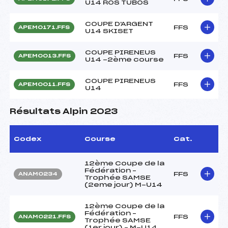
U14 ROS TUBOS
COUPE D'ARGENT
FFS
APEM0171.FFS
U14 SKISET
COUPE PIRENEUS
FFS
APEM0013.FFS
U14 -2ème course
COUPE PIRENEUS
FFS
APEM0011.FFS
U14
Résultats Alpin 2023
Codex
Course
Cat.
12ème Coupe de la
Fédération –
FFS
ANAM0234
Trophée SAMSE
(2eme jour) M-U14
12ème Coupe de la
Fédération –
FFS
ANAM0221.FFS
Trophée SAMSE
(1er jour) – M-U14