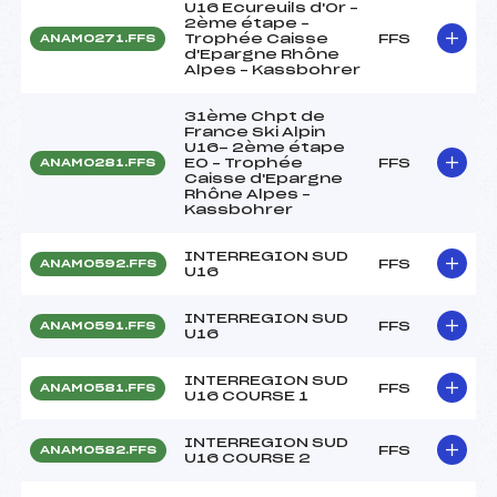
U16 Ecureuils d'Or –
2ème étape –
Trophée Caisse
FFS
ANAM0271.FFS
d'Epargne Rhône
Alpes – Kassbohrer
31ème Chpt de
France Ski Alpin
U16- 2ème étape
EO – Trophée
FFS
ANAM0281.FFS
Caisse d'Epargne
Rhône Alpes –
Kassbohrer
INTERREGION SUD
FFS
ANAM0592.FFS
U16
INTERREGION SUD
FFS
ANAM0591.FFS
U16
INTERREGION SUD
FFS
ANAM0581.FFS
U16 COURSE 1
INTERREGION SUD
FFS
ANAM0582.FFS
U16 COURSE 2