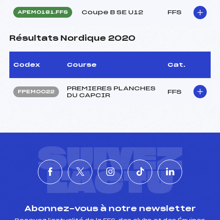
Coupe B SE U12
FFS
APEM0181.FFS
Résultats Nordique 2020
Codex
Course
Cat.
PREMIERES PLANCHES
FFS
FPEM0022
DU CAPCIR
SUIVEZ
L'ACTU
Abonnez-vous à notre newsletter