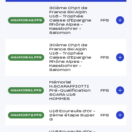
30ème Chpt de
France Ski Alpin
U16 – Trophée
Caisse d'Epargne
FFS
ANAM0642.FFS
Rhône Alpes –
Kassbohrer –
Salomon
30ème Chpt de
France Ski Alpin
U16 – Trophée
Caisse d'Epargne
FFS
ANAM0641.FFS
Rhône Alpes –
Kassbohrer –
Salomon
Mémorial
H.SCARAFFIOTTI
Pré-Qualification
FFS
ANAM0591.FFS
SCARA U16
HOMMES
U16 Ecureuils d'Or –
2ème étape Super
FFS
ANAM0572.FFS
G
U16 Ecureuils d'Or –