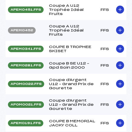
Coupe A U12
Trophée Idéal
FFS
APEM0451.FFS
Fruits
Coupe A U12
Trophée Idéal
FFS
APEM0452
Fruits
COUPE B TROPHEE
FFS
APEM0341.FFS
SKISET
Coupe B SE U12 –
FFS
APEM0281.FFS
Gpd Soin 2000
Coupe d'Argent
U12 – Grand Prix de
FFS
APOM0022.FFS
Gourette
Coupe d'Argent
U12 – Grand Prix de
FFS
APOM0021.FFS
Gourette
COUPE B MEMORIAL
FFS
APEM0191.FFS
JACKY COLL