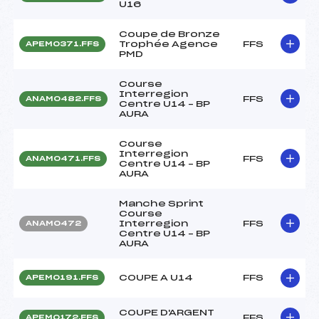
U16
Coupe de Bronze
Trophée Agence
FFS
APEM0371.FFS
PMD
Course
Interregion
FFS
ANAM0482.FFS
Centre U14 – BP
AURA
Course
Interregion
FFS
ANAM0471.FFS
Centre U14 – BP
AURA
Manche Sprint
Course
Interregion
FFS
ANAM0472
Centre U14 – BP
AURA
COUPE A U14
FFS
APEM0191.FFS
COUPE D'ARGENT
FFS
APEM0172.FFS