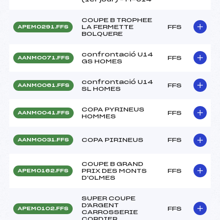
COUPE B TROPHEE
LA FERMETTE
FFS
APEM0291.FFS
BOLQUERE
confrontació U14
FFS
AANM0071.FFS
GS HOMES
confrontació U14
FFS
AANM0061.FFS
SL HOMES
COPA PYRINEUS
FFS
AANM0041.FFS
HOMMES
COPA PIRINEUS
FFS
AANM0031.FFS
COUPE B GRAND
PRIX DES MONTS
FFS
APEM0162.FFS
D'OLMES
SUPER COUPE
D'ARGENT
FFS
APEM0102.FFS
CARROSSERIE
CORDIER