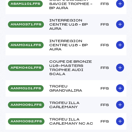
SAVOIE TROPHEE –
FFS
ASAM1101.FFS
BP AURA
INTERREGION
CENTRE U16 – BP
FFS
ANAM0371.FFS
AURA
INTERREGION
CENTRE U16 – BP
FFS
ANAM0411.FFS
AURA
COUPE DE BRONZE
U16-MASTERS
FFS
APEM0401.FFS
TROPHEE AUDI
SCALA
TROFEU
FFS
AANM0101.FFS
GRANDVALIRA
TROFEU ILLA
FFS
AANM0091.FFS
CARLEMANY
TROFEU ILLA
FFS
AANM0092.FFS
CARLEMANY NC AC