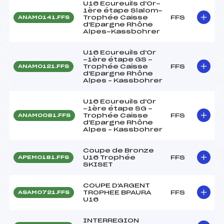
U16 Ecureuils d'Or-
1ère étape Slalom-
Trophée Caisse
FFS
ANAM0141.FFS
d'Epargne Rhône
Alpes-Kassbohrer
U16 Ecureuils d'Or
-1ère étape GS -
Trophée Caisse
FFS
ANAM0121.FFS
d'Epargne Rhône
Alpes – Kassbohrer
U16 Ecureuils d'Or
-1ère étape SG -
Trophée Caisse
FFS
ANAM0081.FFS
d'Epargne Rhône
Alpes – Kassbohrer
Coupe de Bronze
U16 Trophée
FFS
APEM0181.FFS
SKISET
COUPE D'ARGENT
TROPHEE BPAURA
FFS
ASAM0721.FFS
U16
INTERREGION