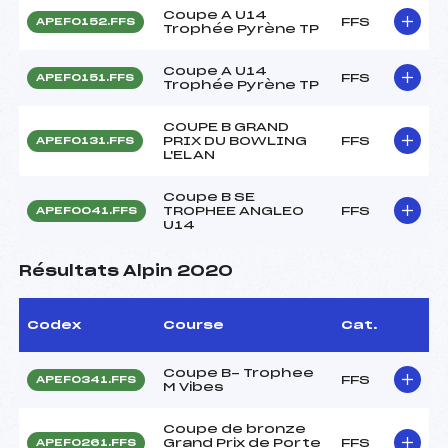
Coupe A U14
FFS
APEF0152.FFS
Trophée Pyrène TP
Coupe A U14
FFS
APEF0151.FFS
Trophée Pyrène TP
COUPE B GRAND
PRIX DU BOWLING
FFS
APEF0131.FFS
L'ELAN
Coupe B SE
TROPHEE ANGLEO
FFS
APEF0041.FFS
U14
Résultats Alpin 2020
Codex
Course
Cat.
Coupe B- Trophee
FFS
APEF0341.FFS
M Vibes
Coupe de bronze
Grand Prix de Porte
FFS
APEF0261.FFS