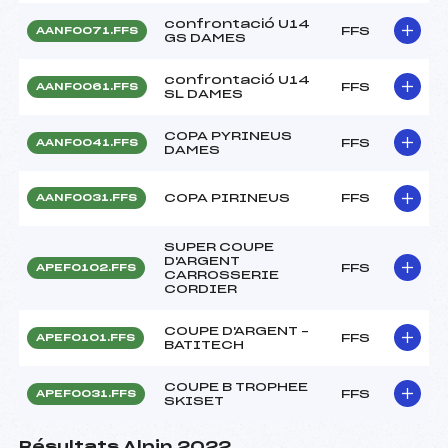
confrontació U14
FFS
AANF0071.FFS
GS DAMES
confrontació U14
FFS
AANF0061.FFS
SL DAMES
COPA PYRINEUS
FFS
AANF0041.FFS
DAMES
COPA PIRINEUS
FFS
AANF0031.FFS
SUPER COUPE
D'ARGENT
FFS
APEF0102.FFS
CARROSSERIE
CORDIER
COUPE D'ARGENT –
FFS
APEF0101.FFS
BATITECH
COUPE B TROPHEE
FFS
APEF0031.FFS
SKISET
Résultats Alpin 2022