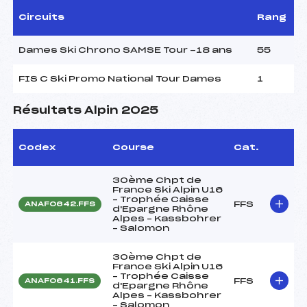
Circuits
Rang
Dames Ski Chrono SAMSE Tour -18 ans
55
FIS C Ski Promo National Tour Dames
1
Résultats Alpin 2025
Codex
Course
Cat.
30ème Chpt de
France Ski Alpin U16
– Trophée Caisse
FFS
ANAF0642.FFS
d'Epargne Rhône
Alpes – Kassbohrer
– Salomon
30ème Chpt de
France Ski Alpin U16
– Trophée Caisse
FFS
ANAF0641.FFS
d'Epargne Rhône
Alpes – Kassbohrer
– Salomon