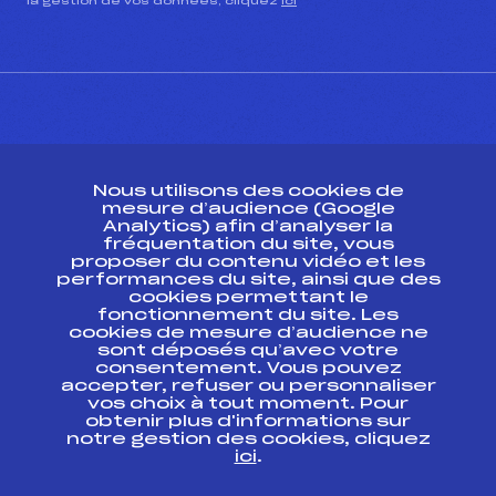
la gestion de vos données, cliquez
ici
CONTACT
Nous utilisons des cookies de
ESPACE PRESSE
mesure d’audience (Google
Analytics) afin d’analyser la
fréquentation du site, vous
Ressources
proposer du contenu vidéo et les
performances du site, ainsi que des
Pass’Neige
cookies permettant le
Projet sportif fédéral
fonctionnement du site. Les
cookies de mesure d’audience ne
Projet de performance fédéral
sont déposés qu’avec votre
Antidopage
consentement. Vous pouvez
Pôle Développement, Formation, Suivi
accepter, refuser ou personnaliser
Scientifique
vos choix à tout moment. Pour
Listes ministérielles
obtenir plus d'informations sur
notre gestion des cookies, cliquez
Pôle vie de l’athlète
ici
.
Enseignement professionnel
Informatique et chronométrage