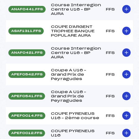
Course Interregion
Centre U16 – BP
FFS
ANAF0441.FFS
AURA
COUPE D'ARGENT
TROPHEE BANQUE
FFS
ASAF1311.FFS
POPULARE AURA
Course Interregion
Centre U16 – BP
FFS
ANAF0421.FFS
AURA
Coupe A U16 –
Grand Prix de
FFS
APEF0542.FFS
Peyragudes
Coupe A U16 –
Grand Prix de
FFS
APEF0541.FFS
Peyragudes
COUPE PYRENEUS
FFS
APEF0014.FFS
U16 – 2ème course
COUPE PYRENEUS
FFS
APEF0012.FFS
U16