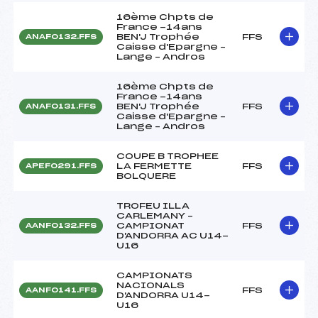
16ème Chpts de
France -14ans
BEN'J Trophée
FFS
ANAF0132.FFS
Caisse d'Epargne –
Lange – Andros
16ème Chpts de
France -14ans
BEN'J Trophée
FFS
ANAF0131.FFS
Caisse d'Epargne –
Lange – Andros
COUPE B TROPHEE
LA FERMETTE
FFS
APEF0291.FFS
BOLQUERE
TROFEU ILLA
CARLEMANY –
CAMPIONAT
FFS
AANF0132.FFS
D'ANDORRA AC U14-
U16
CAMPIONATS
NACIONALS
FFS
AANF0141.FFS
D'ANDORRA U14-
U16