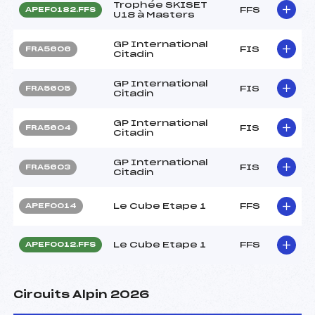
Trophée SKISET
FFS
APEF0182.FFS
U18 à Masters
GP International
FIS
FRA5606
Citadin
GP International
FIS
FRA5605
Citadin
GP International
FIS
FRA5604
Citadin
GP International
FIS
FRA5603
Citadin
Le Cube Etape 1
FFS
APEF0014
Le Cube Etape 1
FFS
APEF0012.FFS
Circuits Alpin 2026