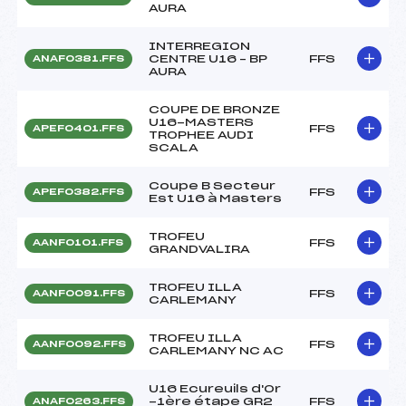
AURA
INTERREGION
CENTRE U16 – BP
FFS
ANAF0381.FFS
AURA
COUPE DE BRONZE
U16-MASTERS
FFS
APEF0401.FFS
TROPHEE AUDI
SCALA
Coupe B Secteur
FFS
APEF0382.FFS
Est U16 à Masters
TROFEU
FFS
AANF0101.FFS
GRANDVALIRA
TROFEU ILLA
FFS
AANF0091.FFS
CARLEMANY
TROFEU ILLA
FFS
AANF0092.FFS
CARLEMANY NC AC
U16 Ecureuils d'Or
-1ère étape GR2
FFS
ANAF0263.FFS