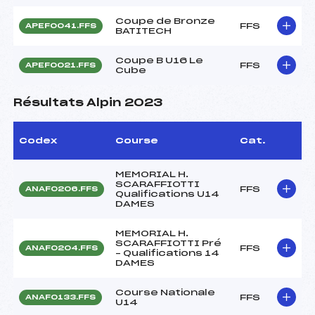
Coupe de Bronze
FFS
APEF0041.FFS
BATITECH
Coupe B U16 Le
FFS
APEF0021.FFS
Cube
Résultats Alpin 2023
Codex
Course
Cat.
MEMORIAL H.
SCARAFFIOTTI
FFS
ANAF0206.FFS
Qualifications U14
DAMES
MEMORIAL H.
SCARAFFIOTTI Pré
FFS
ANAF0204.FFS
– Qualifications 14
DAMES
Course Nationale
FFS
ANAF0133.FFS
U14