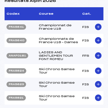
Résultats Alpin 2026
Codex
Course
Cat.
Championnat de
FIS
FRA5641
France U18
Championnats de
FIS
FRA5640
France U18 – Dames
LADIES AND
GENTLEMEN TOUR
FFS
ANAF0181
FONT ROMEU
Ski Chrono Samse
FIS
FRA5624
Tour
Ski Chrono Samse
FIS
FRA5623
Tour
Ski Chrono Samse
FIS
FRA5621
Tour