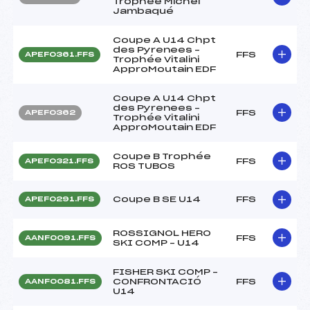
Trophée Michel
Jambaqué
Coupe A U14 Chpt
des Pyrenees –
FFS
APEF0361.FFS
Trophée Vitalini
ApproMoutain EDF
Coupe A U14 Chpt
des Pyrenees –
FFS
APEF0362
Trophée Vitalini
ApproMoutain EDF
Coupe B Trophée
FFS
APEF0321.FFS
ROS TUBOS
Coupe B SE U14
FFS
APEF0291.FFS
ROSSIGNOL HERO
FFS
AANF0091.FFS
SKI COMP – U14
FISHER SKI COMP –
CONFRONTACIÓ
FFS
AANF0081.FFS
U14