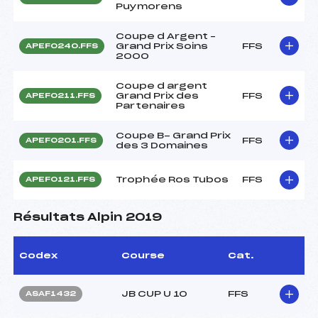
Puymorens
Coupe d Argent –
Grand Prix Soins
FFS
APEF0240.FFS
2000
Coupe d argent
Grand Prix des
FFS
APEF0211.FFS
Partenaires
Coupe B- Grand Prix
FFS
APEF0201.FFS
des 3 Domaines
Trophée Ros Tubos
FFS
APEF0121.FFS
Résultats Alpin 2019
Codex
Course
Cat.
JB CUP U 10
FFS
ASAF1432