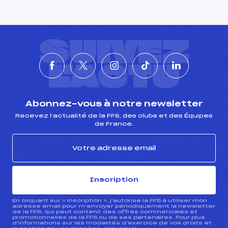
SUIVEZ
L'ACTU
Abonnez-vous à notre newsletter
Recevez l’actualité de la FFS, des clubs et des Équipes
de France.
Inscription
En cliquant sur « inscription », j’autorise la FFS à utiliser mon
adresse email pour m’envoyer périodiquement la newsletter
de la FFS, qui peut contenir des offres commerciales et
promotionnelles de la FFS ou de ses partenaires. Pour plus
d’informations sur les modalités d’exercice de vos droits et