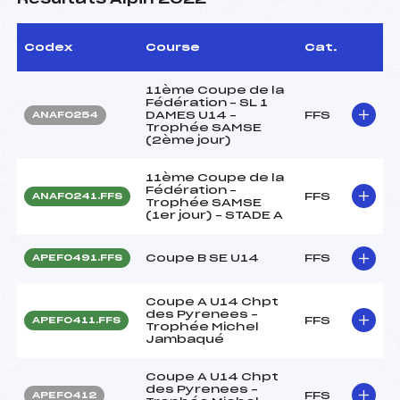
Codex
Course
Cat.
11ème Coupe de la
Fédération – SL 1
DAMES U14 –
FFS
ANAF0254
Trophée SAMSE
(2ème jour)
11ème Coupe de la
Fédération –
FFS
ANAF0241.FFS
Trophée SAMSE
(1er jour) – STADE A
Coupe B SE U14
FFS
APEF0491.FFS
Coupe A U14 Chpt
des Pyrenees –
FFS
APEF0411.FFS
Trophée Michel
Jambaqué
Coupe A U14 Chpt
des Pyrenees –
FFS
APEF0412