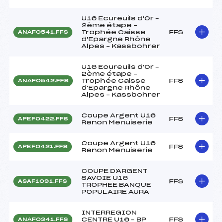
U16 Ecureuils d'Or –
2ème étape –
Trophée Caisse
FFS
ANAF0541.FFS
d'Epargne Rhône
Alpes – Kassbohrer
U16 Ecureuils d'Or –
2ème étape –
Trophée Caisse
FFS
ANAF0542.FFS
d'Epargne Rhône
Alpes – Kassbohrer
Coupe Argent U16
FFS
APEF0422.FFS
Renon Menuiserie
Coupe Argent U16
FFS
APEF0421.FFS
Renon Menuiserie
COUPE D'ARGENT
SAVOIE U16
FFS
ASAF1091.FFS
TROPHEE BANQUE
POPULAIRE AURA
INTERREGION
CENTRE U16 – BP
FFS
ANAF0341.FFS