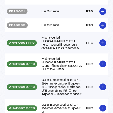
La Scara
FIS
FRA6001
La Scara
FIS
FRA5999
Mémorial
H.SCARAFFIOTTI
FFS
ANAF0591.FFS
Pré-Qualification
SCARA U16 Dames
Mémorial
H.SCARAFFIOTTI
FFS
ANAF0593.FFS
Qualification SCARA
U16 DAMES
U16 Ecureuils d'Or –
2ème étape Super
G – Trophée Caisse
FFS
ANAF0562.FFS
d'Epargne Rhône
Alpes – Kassbohrer
U16 Ecureuils d'Or –
2ème étape Super
FFS
ANAF0572.FFS
G