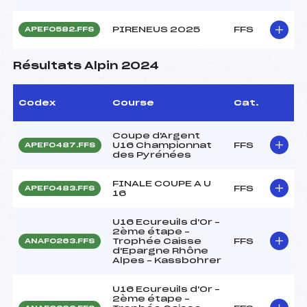
PIRENEUS 2025
FFS
APEF0582.FFS
Résultats Alpin 2024
Codex
Course
Cat.
Coupe d'Argent
U16 Championnat
FFS
APEF0487.FFS
des Pyrénées
FINALE COUPE A U
FFS
APEF0483.FFS
16
U16 Ecureuils d'Or –
2ème étape –
Trophée Caisse
FFS
ANAF0263.FFS
d'Epargne Rhône
Alpes – Kassbohrer
U16 Ecureuils d'Or –
2ème étape –