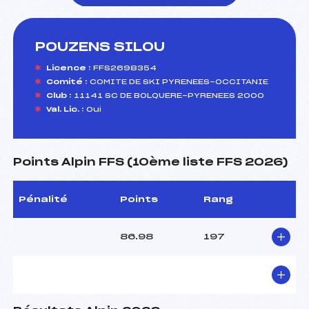
POUZENS SILOU
foi(s) le ski
Licence :
FFS2698354
Comité :
COMITE DE SKI PYRENEES-OCCITANIE
Club :
11141 SC DE BOLQUERE-PYRENEES 2000
Val. Lic. :
Oui
Points Alpin FFS (10ème liste FFS 2026)
Pénalité
Points
Rang
86.98
197