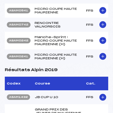
MICRO COUPE HAUTE
FFS
ASAM0541
MAURIENNE
RENCONTRE
FFS
ASAM0742
VALNORSOIS
Manche-Sprint :
MICRO COUPE HAUTE
FFS
ASAM0242
MAURIENNE (H)
MICRO COUPE HAUTE
FFS
ASAM0241
MAURIENNE (H)
Résultats Alpin 2019
Codex
Course
Cat.
JB CUP U 10
FFS
ASAM1432
GRAND PRIX DES
JEUNES DE MAURIENNE