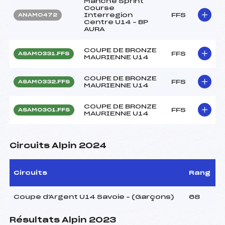
Manche Sprint
Course
Interregion
FFS
ANAM0472
Centre U14 – BP
AURA
COUPE DE BRONZE
FFS
ASAM0331.FFS
MAURIENNE U14
COUPE DE BRONZE
FFS
ASAM0332.FFS
MAURIENNE U14
COUPE DE BRONZE
FFS
ASAM0301.FFS
MAURIENNE U14
Circuits Alpin 2024
Circuits
Rang
Coupe d'Argent U14 Savoie – (Garçons)
68
Résultats Alpin 2023