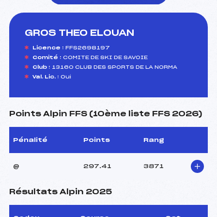
GROS THEO ELOUAN
foi(s) le ski
Licence :
FFS2698197
Comité :
COMITE DE SKI DE SAVOIE
Club :
13160 CLUB DES SPORTS DE LA NORMA
Val. Lic. :
Oui
Points Alpin FFS (10ème liste FFS 2026)
Pénalité
Points
Rang
@
297.41
3871
Résultats Alpin 2025