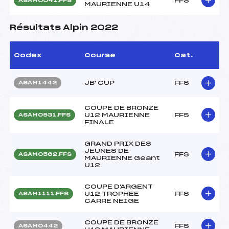
FFS
ASAM0041.FFS
MAURIENNE U14
Résultats Alpin 2022
Codex
Course
Cat.
JB' CUP
FFS
ASAM1442
COUPE DE BRONZE
U12 MAURIENNE
FFS
ASAM0531.FFS
FINALE
GRAND PRIX DES
JEUNES DE
FFS
ASAM0562.FFS
MAURIENNE Geant
U12
COUPE D'ARGENT
U12 TROPHEE
FFS
ASAM1111.FFS
CARRE NEIGE
COUPE DE BRONZE
FFS
ASAM0442