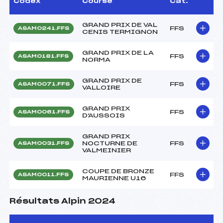
Codex
Course
Cat.
GRAND PRIX DE VAL
FFS
ASAM0241.FFS
CENIS TERMIGNON
GRAND PRIX DE LA
FFS
ASAM0181.FFS
NORMA
GRAND PRIX DE
FFS
ASAM0071.FFS
VALLOIRE
GRAND PRIX
FFS
ASAM0061.FFS
D'AUSSOIS
GRAND PRIX
NOCTURNE DE
FFS
ASAM0031.FFS
VALMEINIER
COUPE DE BRONZE
FFS
ASAM0011.FFS
MAURIENNE U16
Résultats Alpin 2024