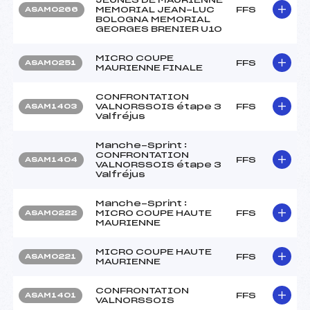
MEMORIAL JEAN-LUC
FFS
ASAM0266
BOLOGNA MEMORIAL
GEORGES BRENIER U10
MICRO COUPE
FFS
ASAM0251
MAURIENNE FINALE
CONFRONTATION
VALNORSSOIS étape 3
FFS
ASAM1403
Valfréjus
Manche-Sprint :
CONFRONTATION
FFS
ASAM1404
VALNORSSOIS étape 3
Valfréjus
Manche-Sprint :
MICRO COUPE HAUTE
FFS
ASAM0222
MAURIENNE
MICRO COUPE HAUTE
FFS
ASAM0221
MAURIENNE
CONFRONTATION
FFS
ASAM1401
VALNORSSOIS