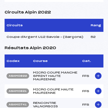
Circuits Alpin 2022
Circuits
Rang
Coupe d'Argent U12 Savoie – (Garçons)
52
Résultats Alpin 2020
Codex
Course
Cat.
MICRO COUPE MANCHE
SPRINT HAUTE
FFS
ASAM0822
MAURIENNE
MICRO COUPE HAUTE
FFS
ASAM0821
MAURIENNE
RENCONTRE
FFS
ASAM0741
VALNORSOIS