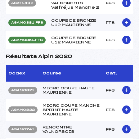
VALNORSOIS
FFS
ASAT1492
Valfréjus Manche 2
COUPE DE BRONZE
FFS
ASAM0381.FFS
U12 MAURIENNE
COUPE DE BRONZE
FFS
ASAM0351.FFS
U12 MAURIENNE
Résultats Alpin 2020
Codex
Course
Cat.
MICRO COUPE HAUTE
FFS
ASAM0821
MAURIENNE
MICRO COUPE MANCHE
SPRINT HAUTE
FFS
ASAM0822
MAURIENNE
RENCONTRE
FFS
ASAM0741
VALNORSOIS