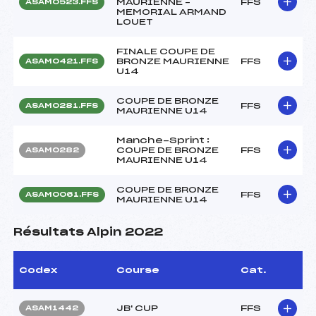
MAURIENNE –
FFS
ASAM0523.FFS
MEMORIAL ARMAND
LOUET
FINALE COUPE DE
BRONZE MAURIENNE
FFS
ASAM0421.FFS
U14
COUPE DE BRONZE
FFS
ASAM0281.FFS
MAURIENNE U14
Manche-Sprint :
COUPE DE BRONZE
FFS
ASAM0282
MAURIENNE U14
COUPE DE BRONZE
FFS
ASAM0061.FFS
MAURIENNE U14
Résultats Alpin 2022
Codex
Course
Cat.
JB' CUP
FFS
ASAM1442