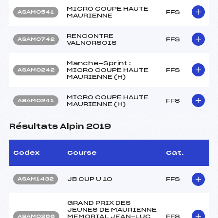
MICRO COUPE HAUTE
FFS
ASAM0541
MAURIENNE
RENCONTRE
FFS
ASAM0742
VALNORSOIS
Manche-Sprint :
MICRO COUPE HAUTE
FFS
ASAM0242
MAURIENNE (H)
MICRO COUPE HAUTE
FFS
ASAM0241
MAURIENNE (H)
Résultats Alpin 2019
Codex
Course
Cat.
JB CUP U 10
FFS
ASAM1432
GRAND PRIX DES
JEUNES DE MAURIENNE
MEMORIAL JEAN-LUC
FFS
ASAM0266