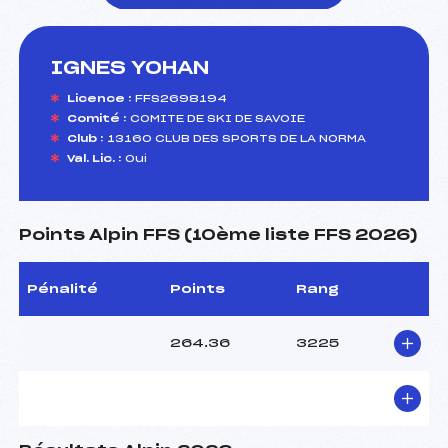
IGNES YOHAN
foi(s) le ski
Licence :
FFS2698194
Comité :
COMITE DE SKI DE SAVOIE
Club :
13160 CLUB DES SPORTS DE LA NORMA
Val. Lic. :
Oui
Points Alpin FFS (10ème liste FFS 2026)
Pénalité
Points
Rang
264.36
3225