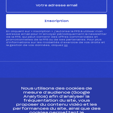
Inscription
En cliquant sur « inscription », j’autorise la FFS à utiliser mon
adresse email pour m’envoyer périodiquement la newsletter
de la FFS, qui peut contenir des offres commerciales et
promotionnelles de la FFS ou de ses partenaires. Pour plus
d’informations sur les modalités d’exercice de vos droits et
la gestion de vos données, cliquez
ici
CONTACT
Nous utilisons des cookies de
ESPACE PRESSE
mesure d’audience (Google
Analytics) afin d’analyser la
fréquentation du site, vous
Ressources
proposer du contenu vidéo et les
performances du site, ainsi que des
Pass’Neige
cookies permettant le