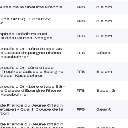
urse de la Chaume Francis
FFS
Slalom
upe OPTIQUE SCHIVY
FFS
Slalom
er
ophée Crédit Mutuel
FFS
Slalom
x des Hautes-Vosges
reuils d'Or -1ère étape GS -
e Caisse d'Epargne Rhône
FFS
Géant
– Kassbohrer
ureuils d'Or-1ère étape
-Trophée Caisse d'Epargne
FFS
Slalom
Alpes-Kassbohrer
reuils d'Or -1ère étape SG -
e Caisse d'Epargne Rhône
FFS
Super G
– Kassbohrer
de France du Jeune Citadin
tape) – Qualif. Coupe de la
FFS
Géant
tion
de France du Jeune Citadin