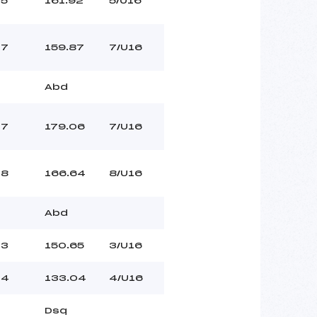
5
161.92
5/U16
7
159.87
7/U16
Abd
7
179.06
7/U16
8
166.64
8/U16
Abd
3
150.65
3/U16
4
133.04
4/U16
Dsq