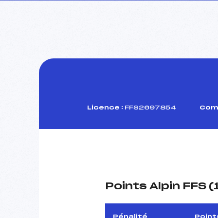
Licence :
FFS2697854
Comi
Points Alpin FFS 
Pénalité
Point