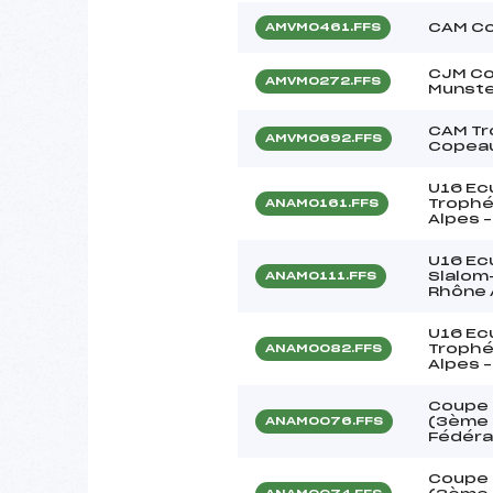
CAM Co
AMVM0461.FFS
CJM Co
AMVM0272.FFS
Munst
CAM Tr
AMVM0692.FFS
Copeau
U16 Ecu
Trophé
ANAM0161.FFS
Alpes 
U16 Ec
Slalom
ANAM0111.FFS
Rhône 
U16 Ecu
Trophé
ANAM0082.FFS
Alpes 
Coupe 
(3ème é
ANAM0076.FFS
Fédéra
Coupe 