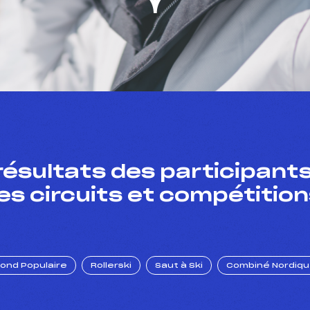
résultats des participants
es circuits et compétition
Fond Populaire
Rollerski
Saut à Ski
Combiné Nordiq