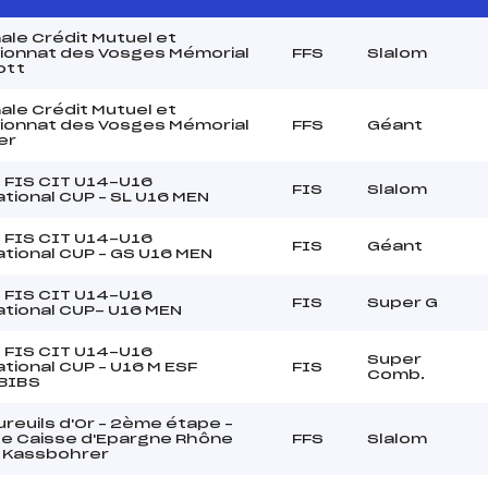
ale Crédit Mutuel et
onnat des Vosges Mémorial
FFS
Slalom
ott
ale Crédit Mutuel et
onnat des Vosges Mémorial
FFS
Géant
er
FIS CIT U14-U16
FIS
Slalom
tional CUP – SL U16 MEN
FIS CIT U14-U16
FIS
Géant
ational CUP – GS U16 MEN
FIS CIT U14-U16
FIS
Super G
ational CUP- U16 MEN
FIS CIT U14-U16
Super
tional CUP – U16 M ESF
FIS
Comb.
BIBS
reuils d'Or – 2ème étape –
e Caisse d'Epargne Rhône
FFS
Slalom
– Kassbohrer