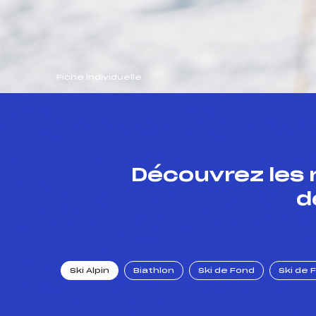
Fiche individuelle
Découvrez les 
d
Ski Alpin
Biathlon
Ski de Fond
Ski de 