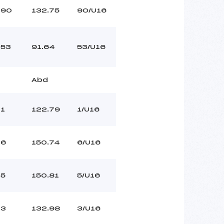
90
132.75
90/U16
53
91.64
53/U16
Abd
1
122.79
1/U16
6
150.74
6/U16
5
150.81
5/U16
3
132.98
3/U16