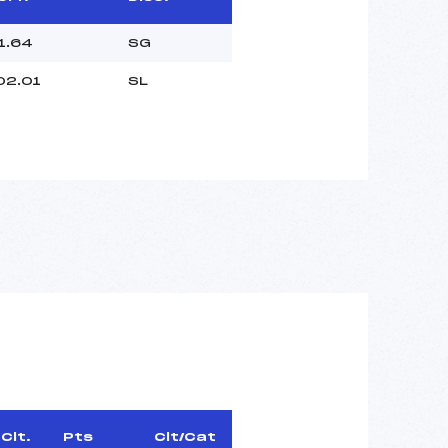
1.64
SG
02.01
SL
Clt.
Pts
Clt/Cat