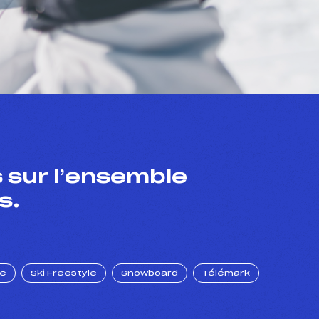
 sur l’ensemble
s.
ue
Ski Freestyle
Snowboard
Télémark