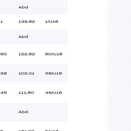
Abd
1
139.62
1/U16
Abd
60
122.62
60/U16
38
102.01
38/U16
45
111.60
45/U16
Abd