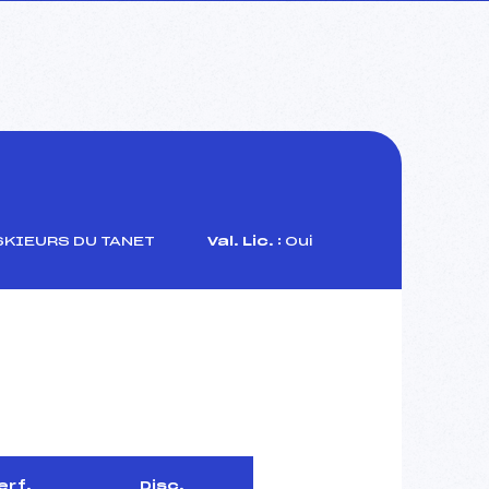
SKIEURS DU TANET
Val. Lic. :
Oui
erf.
Disc.