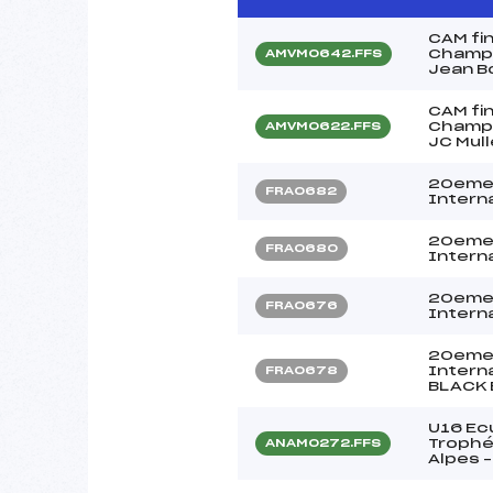
CAM fin
Champi
AMVM0642.FFS
Jean B
CAM fin
Champi
AMVM0622.FFS
JC Mull
20eme 
FRA0682
Interna
20eme 
FRA0680
Intern
20eme 
FRA0676
Intern
20eme 
Interna
FRA0678
BLACK 
U16 Ecu
Trophé
ANAM0272.FFS
Alpes 