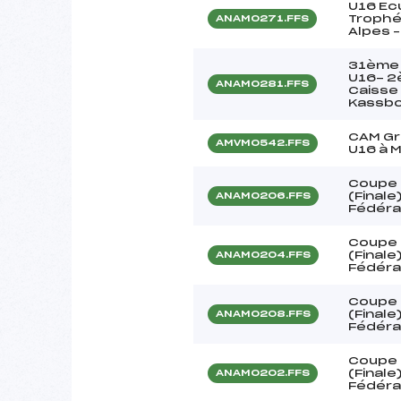
U16 Ecu
Trophé
ANAM0271.FFS
Alpes 
31ème 
U16- 2
ANAM0281.FFS
Caisse
Kassbo
CAM Gr
AMVM0542.FFS
U16 à 
Coupe 
(Finale
ANAM0206.FFS
Fédéra
Coupe 
(Finale
ANAM0204.FFS
Fédéra
Coupe 
(Finale
ANAM0208.FFS
Fédéra
Coupe 
(Finale
ANAM0202.FFS
Fédéra