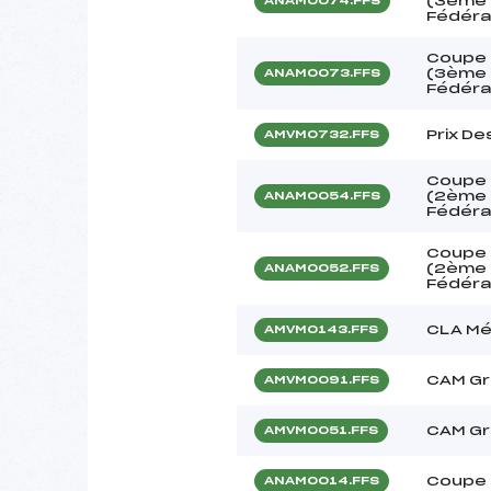
(3ème é
ANAM0074.FFS
Fédéra
Coupe 
(3ème é
ANAM0073.FFS
Fédéra
Prix De
AMVM0732.FFS
Coupe 
(2ème é
ANAM0054.FFS
Fédéra
Coupe 
(2ème é
ANAM0052.FFS
Fédéra
CLA Mé
AMVM0143.FFS
CAM Gr
AMVM0091.FFS
CAM Gr
AMVM0051.FFS
Coupe 
ANAM0014.FFS