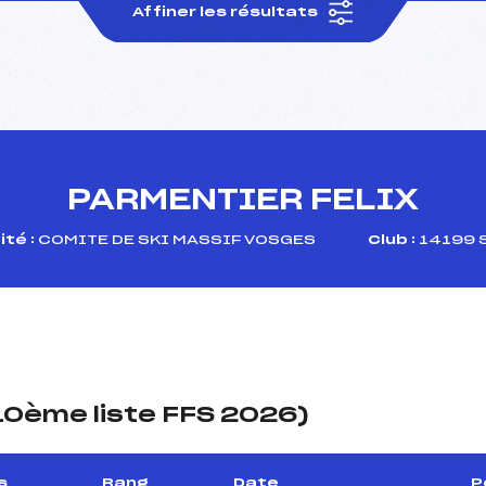
Affiner les résultats
PARMENTIER FELIX
té :
COMITE DE SKI MASSIF VOSGES
Club :
14199 
(10ème liste FFS 2026)
s
Rang
Date
P