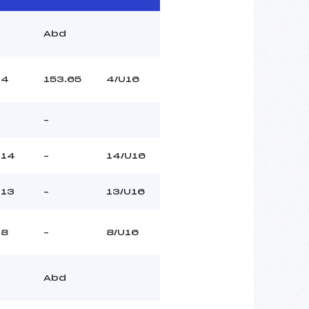
Abd
4
153.65
4/U16
–
14
–
14/U16
13
–
13/U16
8
–
8/U16
Abd