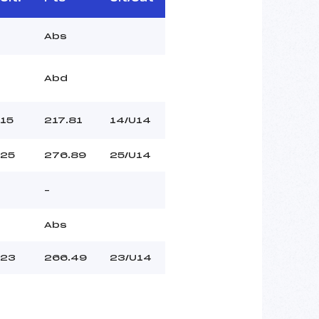
Abs
Abd
15
217.81
14/U14
25
276.89
25/U14
–
Abs
23
266.49
23/U14