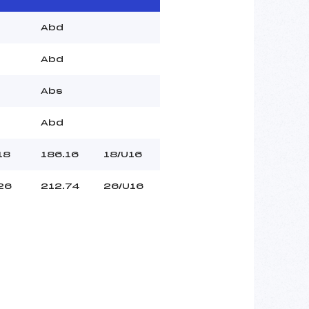
Abd
Abd
Abs
Abd
18
186.16
18/U16
26
212.74
26/U16