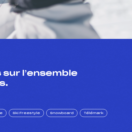
 sur l’ensemble
s.
ue
Ski Freestyle
Snowboard
Télémark