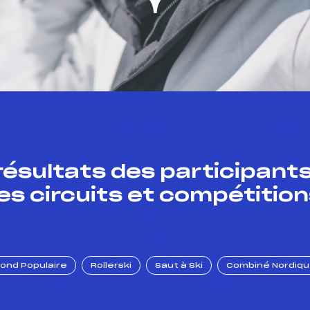
résultats des participants
es circuits et compétition
Fond Populaire
Rollerski
Saut à Ski
Combiné Nordiq