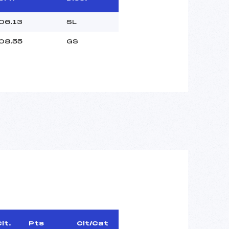
06.13
SL
08.55
GS
lt.
Pts
Clt/Cat