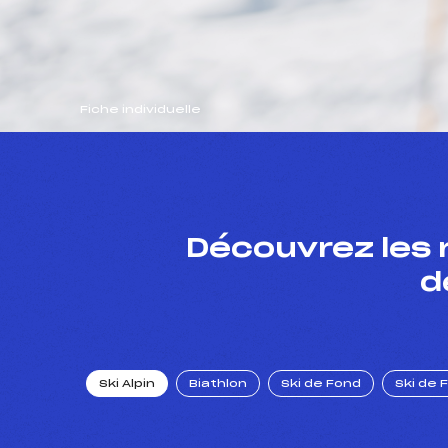
Fiche individuelle
Découvrez les 
d
Ski Alpin
Biathlon
Ski de Fond
Ski de 