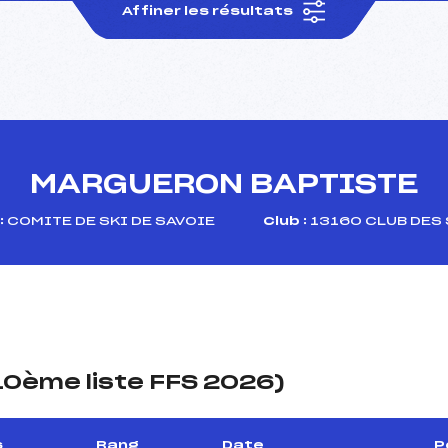
Affiner les résultats
MARGUERON BAPTISTE
:
COMITE DE SKI DE SAVOIE
Club :
13160 CLUB DES 
(10ème liste FFS 2026)
s
Rang
Date
P