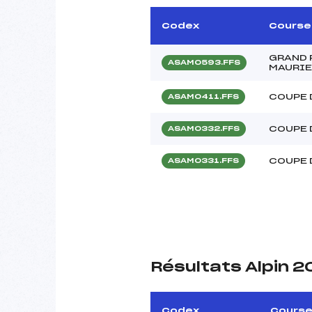
Codex
Course
GRAND 
ASAM0593.FFS
MAURIE
COUPE 
ASAM0411.FFS
COUPE 
ASAM0332.FFS
COUPE 
ASAM0331.FFS
Résultats Alpin 
Codex
Cours