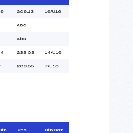
16
206.13
16/U16
Abd
Abs
14
233.03
14/U16
7
208.55
7/U16
Clt.
Pts
Clt/Cat