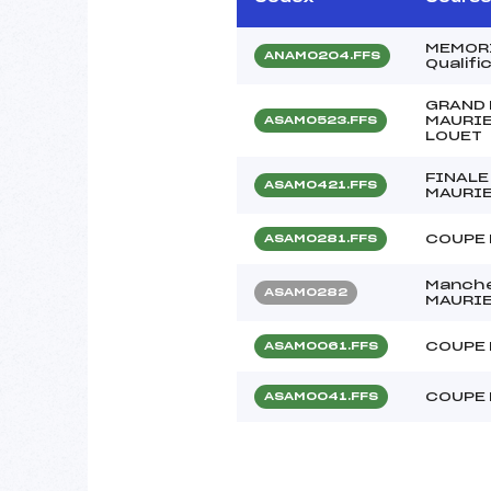
MEMORI
ANAM0204.FFS
Qualif
GRAND 
MAURIE
ASAM0523.FFS
LOUET
FINALE
ASAM0421.FFS
MAURIE
COUPE 
ASAM0281.FFS
Manche
ASAM0282
MAURIE
COUPE 
ASAM0061.FFS
COUPE 
ASAM0041.FFS