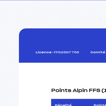
Licence :
FFS2697756
Comité 
Points Alpin FFS 
Pénalité
Point