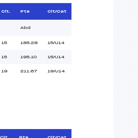
Clt.
Pts
Clt/Cat
Abd
15
185.28
15/U14
15
195.10
15/U14
19
211.67
19/U14
Clt.
Pts
Clt/Cat