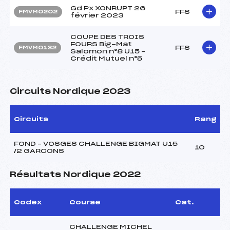
Gd Px XONRUPT 26
FFS
FMVM0202
février 2023
COUPE DES TROIS
FOURS Big-Mat
FFS
FMVM0132
Salomon n°8 U15 –
Crédit Mutuel n°5
Circuits Nordique 2023
Circuits
Rang
FOND – VOSGES CHALLENGE BIGMAT U15
10
/2 GARCONS
Résultats Nordique 2022
Codex
Course
Cat.
CHALLENGE MICHEL