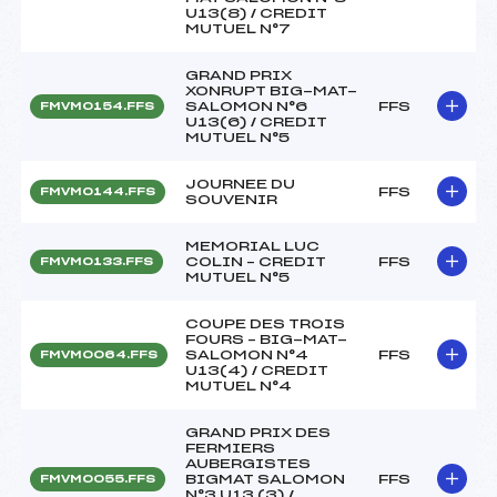
U13(8) / CREDIT
MUTUEL N°7
GRAND PRIX
XONRUPT BIG-MAT-
SALOMON N°6
FFS
FMVM0154.FFS
U13(6) / CREDIT
MUTUEL N°5
JOURNEE DU
FFS
FMVM0144.FFS
SOUVENIR
MEMORIAL LUC
COLIN – CREDIT
FFS
FMVM0133.FFS
MUTUEL N°5
COUPE DES TROIS
FOURS – BIG-MAT-
SALOMON N°4
FFS
FMVM0064.FFS
U13(4) / CREDIT
MUTUEL N°4
GRAND PRIX DES
FERMIERS
AUBERGISTES
BIGMAT SALOMON
FFS
FMVM0055.FFS
N°3 U13 (3) /