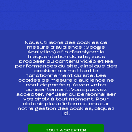
CONTACT
Nous utilisons des cookies de
ESPACE PRESSE
mesure d’audience (Google
Analytics) afin d’analyser la
fréquentation du site, vous
Ressources
proposer du contenu vidéo et les
performances du site, ainsi que des
Pass’Neige
cookies permettant le
Projet sportif fédéral
fonctionnement du site. Les
cookies de mesure d’audience ne
Projet de performance fédéral
sont déposés qu’avec votre
Antidopage
consentement. Vous pouvez
Pôle Développement, Formation, Suivi
accepter, refuser ou personnaliser
Scientifique
vos choix à tout moment. Pour
Listes ministérielles
obtenir plus d'informations sur
notre gestion des cookies, cliquez
Pôle vie de l’athlète
ici
.
Enseignement professionnel
Informatique et chronométrage
Circuits
TOUT ACCEPTER