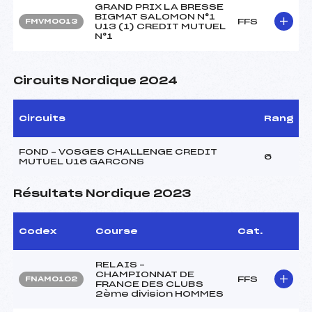
GRAND PRIX LA BRESSE
BIGMAT SALOMON N°1
FFS
FMVM0013
U13 (1) CREDIT MUTUEL
N°1
Circuits Nordique 2024
Circuits
Rang
FOND – VOSGES CHALLENGE CREDIT
6
MUTUEL U16 GARCONS
Résultats Nordique 2023
Codex
Course
Cat.
RELAIS –
CHAMPIONNAT DE
FFS
FNAM0102
FRANCE DES CLUBS
2ème division HOMMES