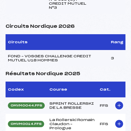
CREDIT MUTUEL
N°3
Circuits Nordique 2026
Circuits
Rang
FOND – VOSGES CHALLENGE CREDIT
3
MUTUEL U18 HOMMES
Résultats Nordique 2025
Codex
Course
Cat.
SPRINT ROLLERSKI
FFS
OMVM0044.FFS
DE LA BRESSE
La Rollerski Romain
Claudon –
FFS
OMVM0014.FFS
Prologue