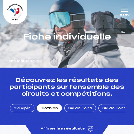
Panneau de gestion des cookies
DERNIÈRE
MENU
S COURS
Fiche individuelle
ES
Fiche individuelle
un Club
Découvrez les résultats des
participants sur l’ensemble des
circuits et compétitions.
l : un titre olympique
Ski Alpin
Biathlon
Ski de Fond
Ski de Fond Po
tions en live
Affiner les résultats