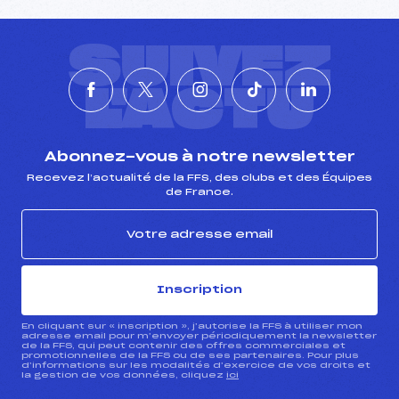
SUIVEZ
L'ACTU
Abonnez-vous à notre newsletter
Recevez l’actualité de la FFS, des clubs et des Équipes
de France.
Inscription
En cliquant sur « inscription », j’autorise la FFS à utiliser mon
adresse email pour m’envoyer périodiquement la newsletter
de la FFS, qui peut contenir des offres commerciales et
promotionnelles de la FFS ou de ses partenaires. Pour plus
d’informations sur les modalités d’exercice de vos droits et
la gestion de vos données, cliquez
ici