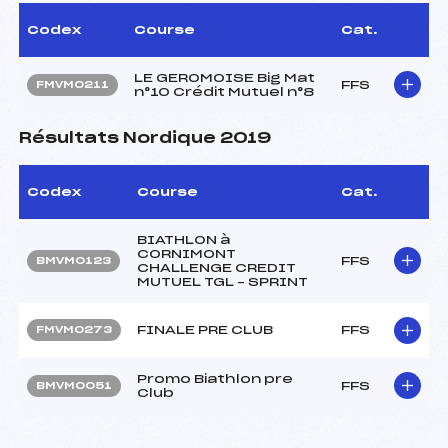
Codex
Course
Cat.
LE GEROMOISE Big Mat
FFS
FMVM0211
n°10 Crédit Mutuel n°8
Résultats Nordique 2019
Codex
Course
Cat.
BIATHLON à
CORNIMONT
FFS
BMVM0123
CHALLENGE CREDIT
MUTUEL TGL – SPRINT
FINALE PRE CLUB
FFS
FMVM0273
Promo Biathlon pre
FFS
BMVM0051
Club