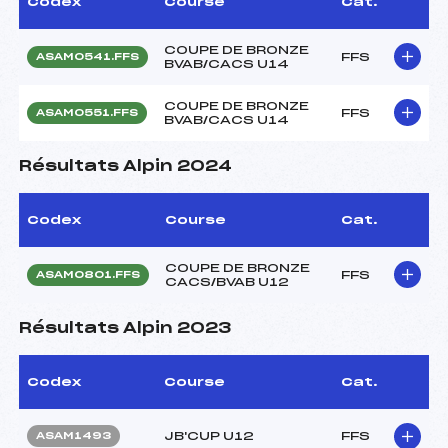
Codex
Course
Cat.
COUPE DE BRONZE
FFS
ASAM0541.FFS
BVAB/CACS U14
COUPE DE BRONZE
FFS
ASAM0551.FFS
BVAB/CACS U14
Résultats Alpin 2024
Codex
Course
Cat.
COUPE DE BRONZE
FFS
ASAM0801.FFS
CACS/BVAB U12
Résultats Alpin 2023
Codex
Course
Cat.
JB'CUP U12
FFS
ASAM1493