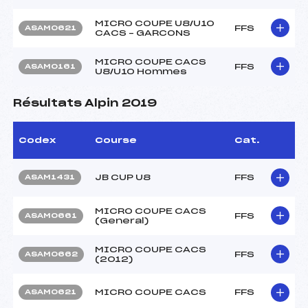
MICRO COUPE U8/U10
FFS
ASAM0621
CACS – GARCONS
MICRO COUPE CACS
FFS
ASAM0161
U8/U10 Hommes
Résultats Alpin 2019
Codex
Course
Cat.
JB CUP U8
FFS
ASAM1431
MICRO COUPE CACS
FFS
ASAM0661
(General)
MICRO COUPE CACS
FFS
ASAM0662
(2012)
MICRO COUPE CACS
FFS
ASAM0621