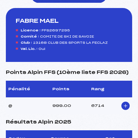
FABRE MAEL
foi(s) le ski
Licence :
FFS2697295
Comité :
COMITE DE SKI DE SAVOIE
Club :
13168 CLUB DES SPORTS LA FECLAZ
Val. Lic. :
Oui
Points Alpin FFS (10ème liste FFS 2026)
Pénalité
Points
Rang
@
999.00
6714
Résultats Alpin 2025