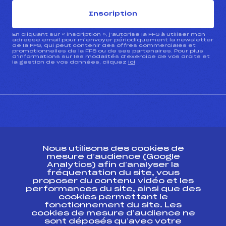
Inscription
En cliquant sur « inscription », j’autorise la FFS à utiliser mon
adresse email pour m’envoyer périodiquement la newsletter
de la FFS, qui peut contenir des offres commerciales et
promotionnelles de la FFS ou de ses partenaires. Pour plus
d’informations sur les modalités d’exercice de vos droits et
la gestion de vos données, cliquez
ici
CONTACT
Nous utilisons des cookies de
ESPACE PRESSE
mesure d’audience (Google
Analytics) afin d’analyser la
fréquentation du site, vous
Ressources
proposer du contenu vidéo et les
performances du site, ainsi que des
Pass’Neige
cookies permettant le
Projet sportif fédéral
fonctionnement du site. Les
cookies de mesure d’audience ne
Projet de performance fédéral
sont déposés qu’avec votre
Antidopage