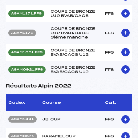
COUPE DE BRONZE
FFS
ASAM1171.FFS
U12 BVAB/CACS
COUPE DE BRONZE
U12 BVAB/CACS
FFS
ASAM1172
3iéme manche
COUPE DE BRONZE
FFS
ASAM1001.FFS
BVAB/CACS U12
COUPE DE BRONZE
FFS
ASAM0921.FFS
BVAB/CACS U12
Résultats Alpin 2022
Codex
Course
Cat.
JB' CUP
FFS
ASAM1441
KARAMEL'CUP
FFS
ASAM0571