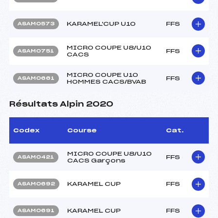
KARAMEL'CUP U10
FFS
ASAM0573
MICRO COUPE U8/U10
FFS
ASAM0751
CACS
MICRO COUPE U10
FFS
ASAM0661
HOMMES CACS/BVAB
Résultats Alpin 2020
Codex
Course
Cat.
MICRO COUPE U8/U10
FFS
ASAM0421
CACS Garçons
KARAMEL CUP
FFS
ASAM0692
KARAMEL CUP
FFS
ASAM0691