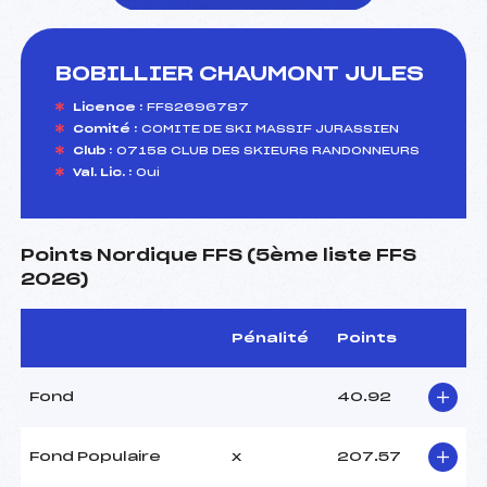
BOBILLIER CHAUMONT JULES
foi(s) le ski
Licence :
FFS2696787
Comité :
COMITE DE SKI MASSIF JURASSIEN
Club :
07158 CLUB DES SKIEURS RANDONNEURS
Val. Lic. :
Oui
Points Nordique FFS (5ème liste FFS
2026)
Pénalité
Points
Fond
40.92
Fond Populaire
x
207.57