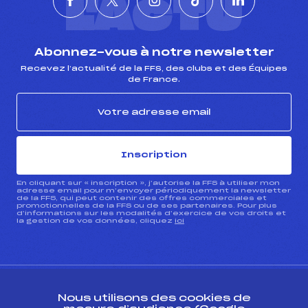
L'ACTU
Abonnez-vous à notre newsletter
Recevez l’actualité de la FFS, des clubs et des Équipes
de France.
Inscription
En cliquant sur « inscription », j’autorise la FFS à utiliser mon
adresse email pour m’envoyer périodiquement la newsletter
de la FFS, qui peut contenir des offres commerciales et
promotionnelles de la FFS ou de ses partenaires. Pour plus
d’informations sur les modalités d’exercice de vos droits et
la gestion de vos données, cliquez
ici
Nous utilisons des cookies de