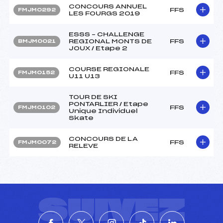
CONCOURS ANNUEL
FFS
FMJM0292
LES FOURGS 2019
ESSS – CHALLENGE
REGIONAL MONTS DE
FFS
BMJM0021
JOUX / Etape 2
COURSE REGIONALE
FFS
FMJM0152
U11 U13
TOUR DE SKI
PONTARLIER / Etape
FFS
FMJM0102
Unique Individuel
Skate
CONCOURS DE LA
FFS
FMJM0072
RELEVE
SUIVEZ