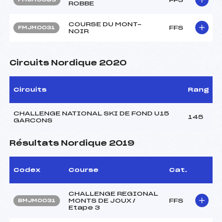
ROBBE
COURSE DU MONT-
FFS
FMJM0031
NOIR
Circuits Nordique 2020
Circuits
Rang
CHALLENGE NATIONAL SKI DE FOND U15
145
GARCONS
Résultats Nordique 2019
Codex
Course
Cat.
CHALLENGE REGIONAL
MONTS DE JOUX /
FFS
BMJM0031
Etape 3