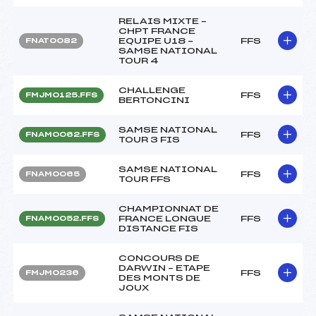
RELAIS MIXTE –
CHPT FRANCE
EQUIPE U18 –
FFS
FNAT0082
SAMSE NATIONAL
TOUR 4
CHALLENGE
FFS
FMJM0125.FFS
BERTONCINI
SAMSE NATIONAL
FFS
FNAM0062.FFS
TOUR 3 FIS
SAMSE NATIONAL
FFS
FNAM0065
TOUR FFS
CHAMPIONNAT DE
FRANCE LONGUE
FFS
FNAM0052.FFS
DISTANCE FIS
CONCOURS DE
DARWIN – ETAPE
FFS
FMJM0236
DES MONTS DE
JOUX