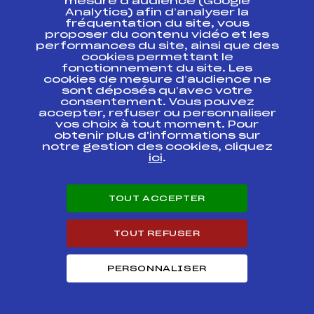
mesure d’audience (Google
Analytics) afin d’analyser la
CONTACT
fréquentation du site, vous
proposer du contenu vidéo et les
ESPACE PRESSE
performances du site, ainsi que des
cookies permettant le
fonctionnement du site. Les
Ressources
cookies de mesure d’audience ne
sont déposés qu’avec votre
Pass’Neige
consentement. Vous pouvez
Projet sportif fédéral
accepter, refuser ou personnaliser
Projet de performance fédéral
vos choix à tout moment. Pour
obtenir plus d'informations sur
Antidopage
notre gestion des cookies, cliquez
Pôle Développement, Formation, Suivi
ici
.
Scientifique
Listes ministérielles
Pôle vie de l’athlète
TOUT ACCEPTER
Enseignement professionnel
Informatique et chronométrage
TOUT REFUSER
Circuits
Carrières
Développement des habiletés mentales
PERSONNALISER