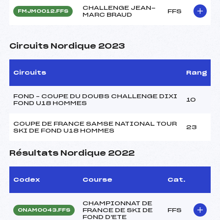
CHALLENGE JEAN-
FFS
FMJM0012.FFS
MARC BRAUD
Circuits Nordique 2023
Circuits
Rang
FOND – COUPE DU DOUBS CHALLENGE DIXI
10
FOND U18 HOMMES
COUPE DE FRANCE SAMSE NATIONAL TOUR
23
SKI DE FOND U18 HOMMES
Résultats Nordique 2022
Codex
Course
Cat.
CHAMPIONNAT DE
FRANCE DE SKI DE
FFS
ONAM0043.FFS
FOND D'ETE