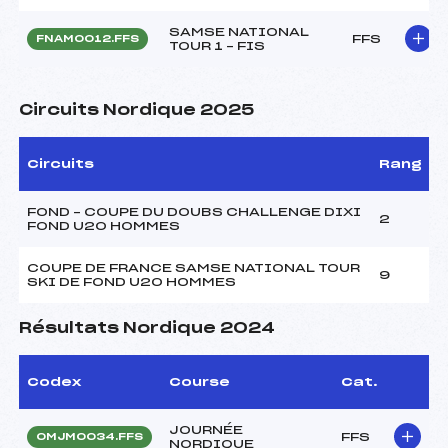
SAMSE NATIONAL
FFS
FNAM0012.FFS
TOUR 1 – FIS
Circuits Nordique 2025
Circuits
Rang
FOND – COUPE DU DOUBS CHALLENGE DIXI
2
FOND U20 HOMMES
COUPE DE FRANCE SAMSE NATIONAL TOUR
9
SKI DE FOND U20 HOMMES
Résultats Nordique 2024
Codex
Course
Cat.
JOURNÉE
FFS
OMJM0034.FFS
NORDIQUE