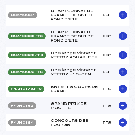
CHAMPIONNAT DE
FRANCE DE SKI DE
FFS
ONAM0037
FOND D'ETE
CHAMPIONNAT DE
FRANCE DE SKI DE
FFS
ONAM0033.FFS
FOND D'ETE
Challenge Vincent
FFS
ONAM0026.FFS
VITTOZ POURSUITE
Challenge Vincent
FFS
ONAM0023.FFS
VITTOZ U16-SEN
SNT6 FFS COUPE DE
FFS
FNAM0175.FFS
FRANCE
GRAND PRIX DE
FFS
FMJM0192
MOUTHE
CONCOURS DES
FFS
FMJM0184
FOURGS