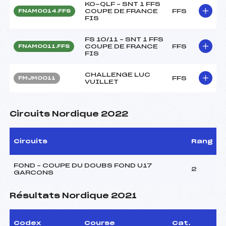
KO-QLF – SNT 1 FFS
COUPE DE FRANCE
FFS
FNAM0014.FFS
FIS
FS 10/11 – SNT 1 FFS
COUPE DE FRANCE
FFS
FNAM0011.FFS
FIS
CHALLENGE LUC
FFS
FMJM0011
VUILLET
Circuits Nordique 2022
Circuits
Rang
FOND – COUPE DU DOUBS FOND U17
2
GARCONS
Résultats Nordique 2021
Codex
Course
Cat.