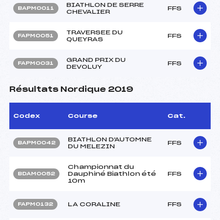
BIATHLON DE SERRE
FFS
BAPM0011
CHEVALIER
TRAVERSEE DU
FFS
FAPM0051
QUEYRAS
GRAND PRIX DU
FFS
FAPM0031
DEVOLUY
Résultats Nordique 2019
Codex
Course
Cat.
BIATHLON D'AUTOMNE
FFS
BAPM0042
DU MELEZIN
Championnat du
Dauphiné Biathlon été
FFS
BDAM0052
10m
LA CORALINE
FFS
FAPM0132