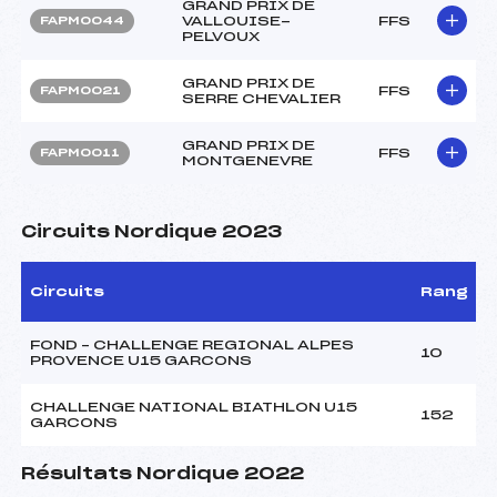
GRAND PRIX DE
VALLOUISE-
FFS
FAPM0044
PELVOUX
GRAND PRIX DE
FFS
FAPM0021
SERRE CHEVALIER
GRAND PRIX DE
FFS
FAPM0011
MONTGENEVRE
Circuits Nordique 2023
Circuits
Rang
FOND – CHALLENGE REGIONAL ALPES
10
PROVENCE U15 GARCONS
CHALLENGE NATIONAL BIATHLON U15
152
GARCONS
Résultats Nordique 2022