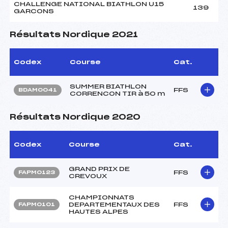
CHALLENGE NATIONAL BIATHLON U15
139
GARCONS
Résultats Nordique 2021
Codex
Course
Cat.
SUMMER BIATHLON
FFS
BDAM0041
CORRENCON TIR à 50 m
Résultats Nordique 2020
Codex
Course
Cat.
GRAND PRIX DE
FFS
FAPM0123
CREVOUX
CHAMPIONNATS
DEPARTEMENTAUX DES
FFS
FAPM0101
HAUTES ALPES