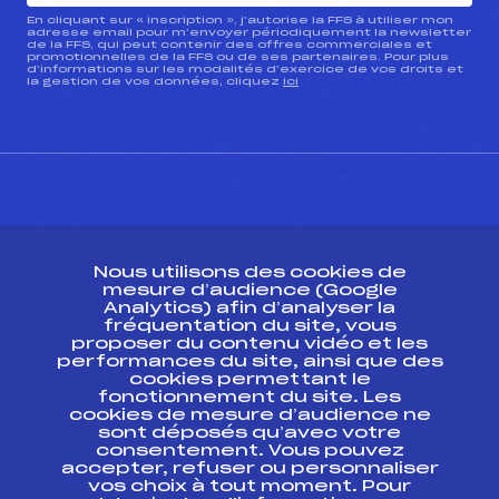
En cliquant sur « inscription », j’autorise la FFS à utiliser mon
adresse email pour m’envoyer périodiquement la newsletter
de la FFS, qui peut contenir des offres commerciales et
promotionnelles de la FFS ou de ses partenaires. Pour plus
d’informations sur les modalités d’exercice de vos droits et
la gestion de vos données, cliquez
ici
CONTACT
Nous utilisons des cookies de
ESPACE PRESSE
mesure d’audience (Google
Analytics) afin d’analyser la
fréquentation du site, vous
Ressources
proposer du contenu vidéo et les
performances du site, ainsi que des
Pass’Neige
cookies permettant le
Projet sportif fédéral
fonctionnement du site. Les
cookies de mesure d’audience ne
Projet de performance fédéral
sont déposés qu’avec votre
Antidopage
consentement. Vous pouvez
Pôle Développement, Formation, Suivi
accepter, refuser ou personnaliser
Scientifique
vos choix à tout moment. Pour