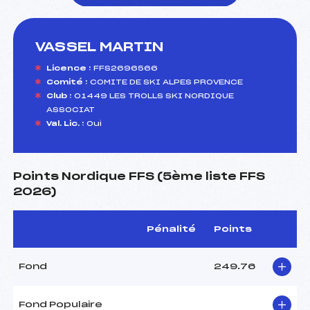
VASSEL MARTIN
foi(s) le ski
Licence :
FFS2696566
Comité :
COMITE DE SKI ALPES PROVENCE
Club :
01449 LES TROLLS SKI NORDIQUE
ASSOCIAT
Val. Lic. :
Oui
Points Nordique FFS (5ème liste FFS
2026)
Pénalité
Points
Fond
249.76
Fond Populaire