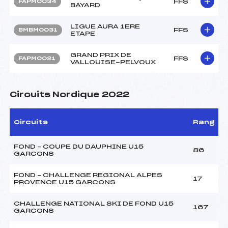
FFS
FAPM0034
BAYARD
LIGUE AURA 1ERE
FFS
BMBM0031
ETAPE
GRAND PRIX DE
FFS
FAPM0021
VALLOUISE-PELVOUX
Circuits Nordique 2022
Circuits
Rang
FOND – COUPE DU DAUPHINE U15
86
GARCONS
FOND – CHALLENGE REGIONAL ALPES
17
PROVENCE U15 GARCONS
CHALLENGE NATIONAL SKI DE FOND U15
167
GARCONS