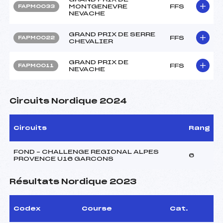
MONTGENEVRE
FFS
FAPM0033
NEVACHE
GRAND PRIX DE SERRE
FFS
FAPM0022
CHEVALIER
GRAND PRIX DE
FFS
FAPM0011
NEVACHE
Circuits Nordique 2024
Circuits
Rang
FOND – CHALLENGE REGIONAL ALPES
6
PROVENCE U16 GARCONS
Résultats Nordique 2023
Codex
Course
Cat.