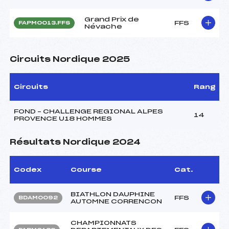
Grand Prix de
FFS
FAPM0013.FFS
Névache
Circuits Nordique 2025
Circuits
Rang
FOND – CHALLENGE REGIONAL ALPES
14
PROVENCE U18 HOMMES
Résultats Nordique 2024
Codex
Course
Cat.
BIATHLON DAUPHINE
FFS
BDAM0092
AUTOMNE CORRENCON
CHAMPIONNATS