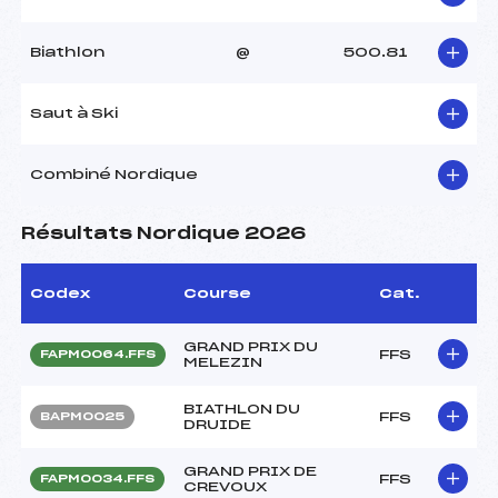
Biathlon
@
500.81
Saut à Ski
Combiné Nordique
Résultats Nordique 2026
Codex
Course
Cat.
GRAND PRIX DU
FFS
FAPM0064.FFS
MELEZIN
BIATHLON DU
FFS
BAPM0025
DRUIDE
GRAND PRIX DE
FFS
FAPM0034.FFS
CREVOUX