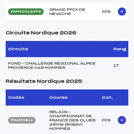
GRAND PRIX DE
FFS
FAPM0013.FFS
NEVACHE
Circuits Nordique 2026
Circuits
Rang
FOND – CHALLENGE REGIONAL ALPES
17
PROVENCE U18 HOMMES
Résultats Nordique 2025
Codex
Course
Cat.
RELAIS-
CHAMPIONNAT DE
FRANCE DES CLUBS
FFS
FNAM0811
2ème division
HOMMES