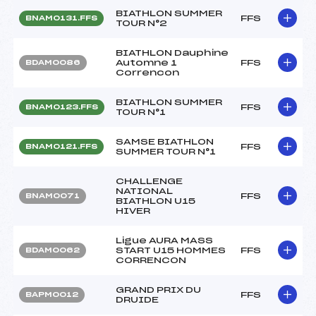
BIATHLON SUMMER
FFS
BNAM0131.FFS
TOUR N°2
BIATHLON Dauphine
Automne 1
FFS
BDAM0086
Correncon
BIATHLON SUMMER
FFS
BNAM0123.FFS
TOUR N°1
SAMSE BIATHLON
FFS
BNAM0121.FFS
SUMMER TOUR N°1
CHALLENGE
NATIONAL
FFS
BNAM0071
BIATHLON U15
HIVER
Ligue AURA MASS
START U15 HOMMES
FFS
BDAM0062
CORRENCON
GRAND PRIX DU
FFS
BAPM0012
DRUIDE