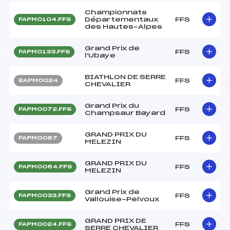
Championnats
Départementaux
FFS
FAPM0104.FFS
des Hautes-Alpes
Grand Prix de
FFS
FAPM0133.FFS
l'Ubaye
BIATHLON DE SERRE
FFS
BAPM0024
CHEVALIER
Grand Prix du
FFS
FAPM0072.FFS
Champsaur Bayard
GRAND PRIX DU
FFS
FAPM0067
MELEZIN
GRAND PRIX DU
FFS
FAPM0064.FFS
MELEZIN
Grand Prix de
FFS
FAPM0033.FFS
Vallouise-Pelvoux
GRAND PRIX DE
FFS
FAPM0024.FFS
SERRE CHEVALIER