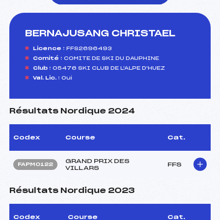
BERNAJUSANG CHRISTAEL
foi(s) le ski
Licence :
FFS2696493
Comité :
COMITE DE SKI DU DAUPHINE
Club :
05476 SKI CLUB DE L'ALPE D'HUEZ
Val. Lic. :
Oui
Résultats Nordique 2024
Codex
Course
Cat.
GRAND PRIX DES
FFS
FAPM0122
VILLARS
Résultats Nordique 2023
Codex
Course
Cat.