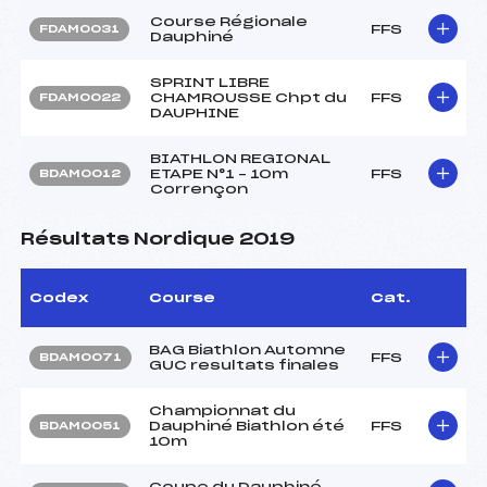
Course Régionale
FFS
FDAM0031
Dauphiné
SPRINT LIBRE
CHAMROUSSE Chpt du
FFS
FDAM0022
DAUPHINE
BIATHLON REGIONAL
ETAPE N°1 – 10m
FFS
BDAM0012
Corrençon
Résultats Nordique 2019
Codex
Course
Cat.
BAG Biathlon Automne
FFS
BDAM0071
GUC resultats finales
Championnat du
Dauphiné Biathlon été
FFS
BDAM0051
10m
Coupe du Dauphiné