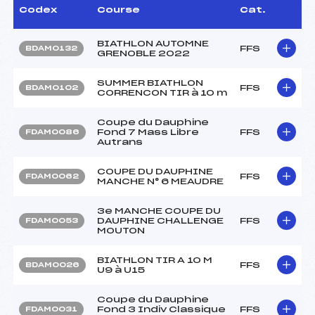
Codex
Course
Cat.
BIATHLON AUTOMNE
FFS
BDAM0132
GRENOBLE 2022
SUMMER BIATHLON
FFS
BDAM0102
CORRENCON TIR à 10 m
Coupe du Dauphine
Fond 7 Mass Libre
FFS
FDAM0086
Autrans
COUPE DU DAUPHINE
FFS
FDAM0062
MANCHE N° 6 MEAUDRE
3e MANCHE COUPE DU
DAUPHINE CHALLENGE
FFS
FDAM0053
MOUTON
BIATHLON TIR A 10 M
FFS
BDAM0026
U9 à U15
Coupe du Dauphine
Fond 3 Indiv Classique
FFS
FDAM0031