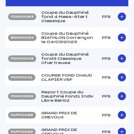
Coupe du Dauphiné
fond 4 Mass-Start
FFS
FDAM0063
Classique
Coupe du Dauphiné
BIATHLON Corrençon
FFS
BDAM0034
le 04/03/2023
Coupe du Dauphiné
fond3 Classique
FFS
FDAM0042
Chartreuse
COURSE FOND CHAUD
FFS
FDAM0101
CLAPIER VSF
Report Coupe du
Dauphiné Fond1 Indiv
FFS
FDAM0023
Libre Barioz
GRAND PRIX DE
FFS
FAPM0056
CREVOUX
GRAND PRIX DE
FFS
FAPM0052
CREVOUX