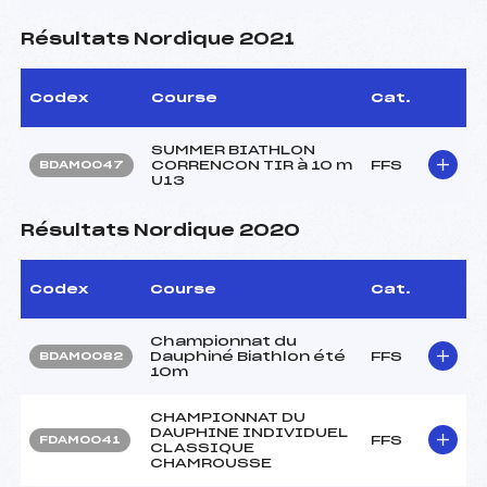
Résultats Nordique 2021
Codex
Course
Cat.
SUMMER BIATHLON
CORRENCON TIR à 10 m
FFS
BDAM0047
U13
Résultats Nordique 2020
Codex
Course
Cat.
Championnat du
Dauphiné Biathlon été
FFS
BDAM0082
10m
CHAMPIONNAT DU
DAUPHINE INDIVIDUEL
FFS
FDAM0041
CLASSIQUE
CHAMROUSSE