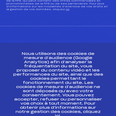
de la FFS, qui peut contenir des offres commerciales et
promotionnelles de la FFS ou de ses partenaires. Pour plus
d’informations sur les modalités d’exercice de vos droits et
la gestion de vos données, cliquez
ici
CONTACT
Nous utilisons des cookies de
ESPACE PRESSE
mesure d’audience (Google
Analytics) afin d’analyser la
fréquentation du site, vous
Ressources
proposer du contenu vidéo et les
performances du site, ainsi que des
Pass’Neige
cookies permettant le
Projet sportif fédéral
fonctionnement du site. Les
cookies de mesure d’audience ne
Projet de performance fédéral
sont déposés qu’avec votre
Antidopage
consentement. Vous pouvez
Pôle Développement, Formation, Suivi
accepter, refuser ou personnaliser
Scientifique
vos choix à tout moment. Pour
Listes ministérielles
obtenir plus d'informations sur
notre gestion des cookies, cliquez
Pôle vie de l’athlète