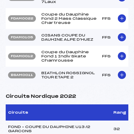
7Laux
Coupe du Dauphine
Fond 2 Mass Classique
FFS
FDAM0022
Chartreuse
OISANS COUPE DU
FFS
FDAM0105
DAUHINE ALPE D'HUEZ
Coupe du Dauphine
Fond 1 Indiv Skate
FFS
FDAM0012
Chamrousse
BIATHLON ROSSIGNOL
FFS
BSAM0011
TOUR ETAPE 2
Circuits Nordique 2022
Circuits
Rang
FOND – COUPE DU DAUPHINE U13 /2
32
GARCONS