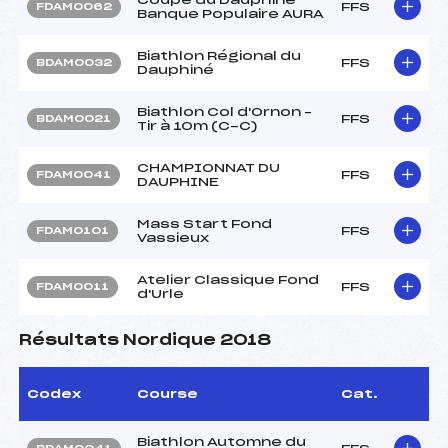
FFS
FDAM0062
Banque Populaire AURA
Biathlon Régional du
FFS
BDAM0032
Dauphiné
Biathlon Col d'Ornon –
FFS
BDAM0021
Tir à 10m (C-C)
CHAMPIONNAT DU
FFS
FDAM0041
DAUPHINE
Mass Start Fond
FFS
FDAM0101
Vassieux
Atelier Classique Fond
FFS
FDAM0011
d'Urle
Résultats Nordique 2018
Codex
Course
Cat.
Biathlon Automne du