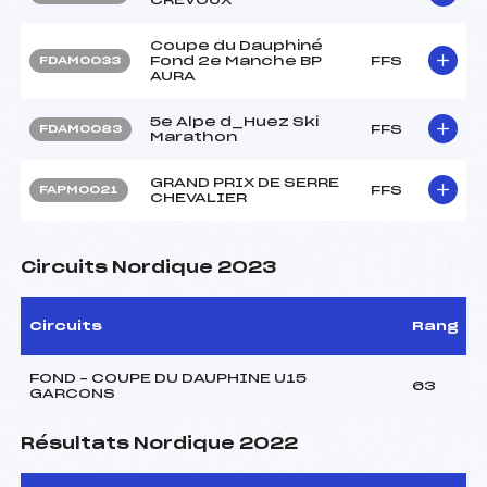
Coupe du Dauphiné
Fond 2e Manche BP
FFS
FDAM0033
AURA
5e Alpe d_Huez Ski
FFS
FDAM0083
Marathon
GRAND PRIX DE SERRE
FFS
FAPM0021
CHEVALIER
Circuits Nordique 2023
Circuits
Rang
FOND – COUPE DU DAUPHINE U15
63
GARCONS
Résultats Nordique 2022