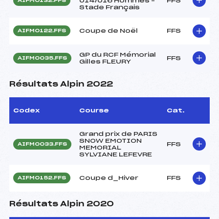
U14/U16 Hommes –
FFS
AIFM0132.FFS
Stade Français
Coupe de Noël
FFS
AIFM0122.FFS
GP du RCF Mémorial
FFS
AIFM0035.FFS
Gilles FLEURY
Résultats Alpin 2022
Codex
Course
Cat.
Grand prix de PARIS
SNOW EMOTION
FFS
AIFM0033.FFS
MEMORIAL
SYLVIANE LEFEVRE
Coupe d_Hiver
FFS
AIFM0152.FFS
Résultats Alpin 2020