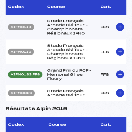
Codex
Course
Cat.
Stade Français
Arcade Ski Tour –
FFS
AIFM0114
Championnats
Régionaux IFNO
Stade Français
Arcade Ski Tour –
FFS
AIFM0113
Championnats
Régionaux IFNO
Grand Prix du RCF –
Mémorial Gilles
FFS
AIFM0133.FFS
Fleury
Stade Français
FFS
AIFM0023
Arcade Ski Tour
Résultats Alpin 2019
Codex
Course
Cat.