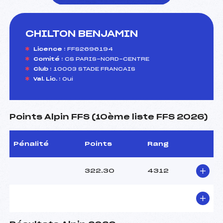
CHILTON BENJAMIN
foi(s) le ski
Licence :
FFS2696194
Comité :
CS PARIS-NORD-CENTRE
Club :
10003 STADE FRANCAIS
Val. Lic. :
Oui
Points Alpin FFS (10ème liste FFS 2026)
Pénalité
Points
Rang
322.30
4312