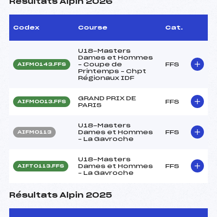
Résultats Alpin 2026
Codex
Course
Cat.
U18-Masters
Dames et Hommes
– Coupe de
FFS
AIFM0143.FFS
Printemps – Chpt
Régionaux IDF
GRAND PRIX DE
FFS
AIFM0013.FFS
PARIS
U18-Masters
Dames et Hommes
FFS
AIFM0113
– La Gavroche
U18-Masters
Dames et Hommes
FFS
AIFT0113.FFS
– La Gavroche
Résultats Alpin 2025