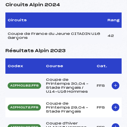
Circuits Alpin 2024
Circuits
Rang
Coupe de France du Jeune CITADIN U16
42
Garçons
Résultats Alpin 2023
Codex
Course
Cat.
Coupe de
Printemps 30.04 –
FFS
AIFM0182.FFS
Stade Français /
U14-U16 Hommes
Coupe de
Printemps 29.04 –
FFS
AIFM0172.FFS
Stade Français
Coupe d'hiver