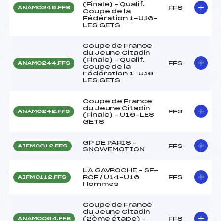
(Finale) – Qualif.
FFS
ANAM0246.FFS
Coupe de la
Fédération 1-U16-
LES GETS
Coupe de France
du Jeune Citadin
(Finale) – Qualif.
FFS
ANAM0244.FFS
Coupe de la
Fédération 1-U16-
LES GETS
Coupe de France
du Jeune Citadin
FFS
ANAM0242.FFS
(Finale) – U16-LES
GETS
GP DE PARIS –
FFS
AIFM0012.FFS
SNOWEMOTION
LA GAVROCHE – SF-
RCF / U14-U16
FFS
AIFM0112.FFS
Hommes
Coupe de France
du Jeune Citadin
(2ème étape) –
FFS
ANAM0064.FFS