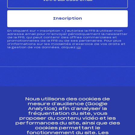
Inscription
En cliquant sur « inscription », j’autorise la FFS à utiliser mon
adresse email pour m’envoyer périodiquement la newsletter
de la FFS, qui peut contenir des offres commerciales et
promotionnelles de la FFS ou de ses partenaires. Pour plus
d’informations sur les modalités d’exercice de vos droits et
la gestion de vos données, cliquez
ici
CONTACT
Nous utilisons des cookies de
ESPACE PRESSE
mesure d’audience (Google
Analytics) afin d’analyser la
fréquentation du site, vous
Ressources
proposer du contenu vidéo et les
performances du site, ainsi que des
Pass’Neige
cookies permettant le
Projet sportif fédéral
fonctionnement du site. Les