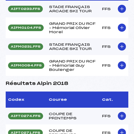
STADE FRANÇAIS
FFS
AIFT0233.FFS
ARCADE SKI TOUR
GRAND PRIX DU RCF
– Mémorial Olivier
FFS
AIFM0104.FFS
Morel
STADE FRANÇAIS
FFS
AIFM0231.FFS
ARCADE SKI TOUR
GRAND PRIX DU RCF
– Mémorial Guy
FFS
AIFM0094.FFS
Boulenger
Résultats Alpin 2018
Codex
Course
Cat.
COUPE DE
FFS
AIFT0274.FFS
PRINTEMPS
COUPE DE
FFS
AIFT0271.FFS