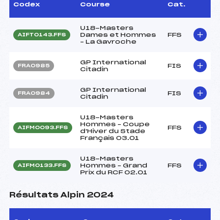
Codex
Course
Cat.
U18-Masters
Dames et Hommes
FFS
AIFT0143.FFS
– La Gavroche
GP International
FIS
FRA0985
Citadin
GP International
FIS
FRA0984
Citadin
U18-Masters
Hommes – Coupe
FFS
AIFM0093.FFS
d'Hiver du Stade
Français 03.01
U18-Masters
Hommes – Grand
FFS
AIFM0133.FFS
Prix du RCF 02.01
Résultats Alpin 2024