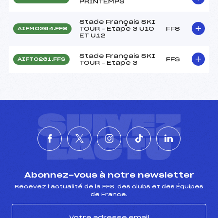
PRINTEMPS
Stade Français SKI
TOUR – Etape 3 U10
FFS
AIFM0264.FFS
ET U12
Stade Français SKI
FFS
AIFT0261.FFS
TOUR – Etape 3
SUIVEZ
L'ACTU
Abonnez-vous à notre newsletter
Recevez l’actualité de la FFS, des clubs et des Équipes
de France.