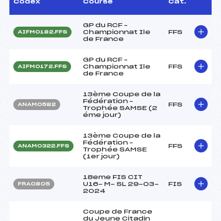
Codex
Course
Cat.
GP du RCF –
Championnat Ile
FFS
AIFM0182.FFS
de France
GP du RCF –
Championnat Ile
FFS
AIFM0172.FFS
de France
13ème Coupe de la
Fédération –
FFS
ANAM0582
Trophée SAMSE (2
éme jour)
13ème Coupe de la
Fédération –
FFS
ANAM0322.FFS
Trophée SAMSE
(1er jour)
18eme FIS CIT
U16- M- SL 29-03-
FIS
FRA0805
2024
Coupe de France
du Jeune Citadin