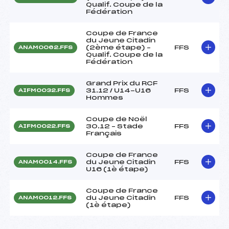
Qualif. Coupe de la
Fédération
Coupe de France
du Jeune Citadin
(2ème étape) –
FFS
ANAM0062.FFS
Qualif. Coupe de la
Fédération
Grand Prix du RCF
31.12 / U14-U16
FFS
AIFM0032.FFS
Hommes
Coupe de Noël
30.12 – Stade
FFS
AIFM0022.FFS
Français
Coupe de France
du Jeune Citadin
FFS
ANAM0014.FFS
U16 (1è étape)
Coupe de France
du Jeune Citadin
FFS
ANAM0012.FFS
(1è étape)