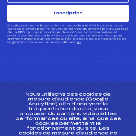
Inscription
En cliquant sur « inscription », j’autorise la FFS à utiliser mon
adresse email pour m’envoyer périodiquement la newsletter
de la FFS, qui peut contenir des offres commerciales et
promotionnelles de la FFS ou de ses partenaires. Pour plus
d’informations sur les modalités d’exercice de vos droits et
la gestion de vos données, cliquez
ici
CONTACT
Nous utilisons des cookies de
ESPACE PRESSE
mesure d’audience (Google
Analytics) afin d’analyser la
fréquentation du site, vous
Ressources
proposer du contenu vidéo et les
performances du site, ainsi que des
Pass’Neige
cookies permettant le
Projet sportif fédéral
fonctionnement du site. Les
cookies de mesure d’audience ne
Projet de performance fédéral