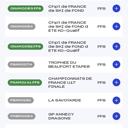
Chpt de FRANCE
FFS
ONAM0063.FFS
de SKI de FOND
Chpt de FRANCE
de SKI de FOND d
FFS
ONAM0054
ETE KO-Qualif
Chpt de FRANCE
de SKI de FOND d
FFS
ONAM0052.FFS
ETE KO-Qualif
TROPHEE DU
FFS
FSAM0074
BEAUFORT ETAPE6
CHAMPIONNATS DE
FRANCE U17
FFS
FNAM0141.FFS
FINALE
LA SAVOYARDE
FFS
FSAM0181
GP ANNECY
FFS
FMBM0094
DRAGONS