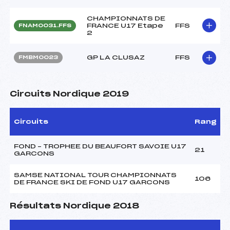
CHAMPIONNATS DE
FRANCE U17 Etape
FFS
FNAM0031.FFS
2
GP LA CLUSAZ
FFS
FMBM0023
Circuits Nordique 2019
Circuits
Rang
FOND – TROPHEE DU BEAUFORT SAVOIE U17
21
GARCONS
SAMSE NATIONAL TOUR CHAMPIONNATS
106
DE FRANCE SKI DE FOND U17 GARCONS
Résultats Nordique 2018