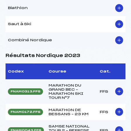
Biathlon
Saut à Ski
Combiné Nordique
Résultats Nordique 2023
Codex
Course
Cat.
MARATHON DU
GRAND BEC –
FFS
FNAM0313.FFS
MARATHON SKI
TOUR N°7
MARATHON DE
FFS
FNAM0172.FFS
BESSANS – 23 KM
SAMSE NATIONAL
TOUR 2 – REPRISE
FFS
FNAM0043.FFS