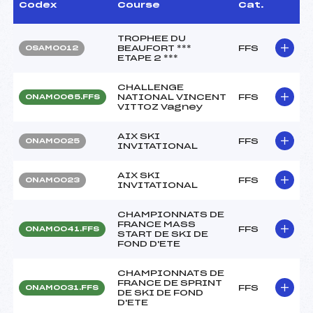
Codex
Course
Cat.
TROPHEE DU
BEAUFORT ***
FFS
OSAM0012
ETAPE 2 ***
CHALLENGE
NATIONAL VINCENT
FFS
ONAM0065.FFS
VITTOZ Vagney
AIX SKI
FFS
ONAM0025
INVITATIONAL
AIX SKI
FFS
ONAM0023
INVITATIONAL
CHAMPIONNATS DE
FRANCE MASS
FFS
ONAM0041.FFS
START DE SKI DE
FOND D'ETE
CHAMPIONNATS DE
FRANCE DE SPRINT
FFS
ONAM0031.FFS
DE SKI DE FOND
D'ETE