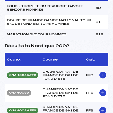
FOND – TROPHEE DU BEAUFORT SAVOIE
52
SENIORS HOMMES
COUPE DE FRANCE SAMSE NATIONAL TOUR
31
SKI DE FOND SENIORS HOMMES
MARATHON SKI TOUR HOMMES
212
Résultats Nordique 2022
Codex
Course
Cat.
CHAMPIONNAT DE
FRANCE DE SKI DE
FFS
ONAM0045.FFS
FOND D'ETE
CHAMPIONNAT DE
FRANCE DE SKI DE
FFS
ONAM0039
FOND D'ETE
CHAMPIONNAT DE
FRANCE DE SKI DE
FFS
ONAM0034.FFS