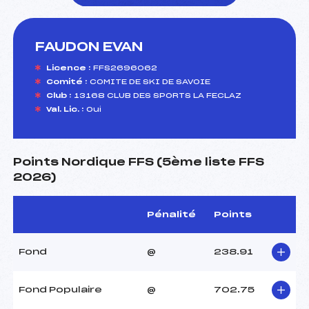
FAUDON EVAN
foi(s) le ski
Licence :
FFS2696062
Comité :
COMITE DE SKI DE SAVOIE
Club :
13168 CLUB DES SPORTS LA FECLAZ
Val. Lic. :
Oui
Points Nordique FFS (5ème liste FFS
2026)
Pénalité
Points
Fond
@
238.91
Fond Populaire
@
702.75