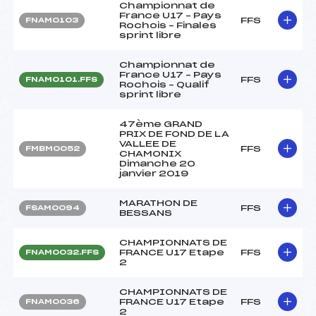
Championnat de
France U17 – Pays
FFS
FNAM0103
Rochois – Finales
sprint libre
Championnat de
France U17 – Pays
FFS
FNAM0101.FFS
Rochois – Qualif
sprint libre
47ème GRAND
PRIX DE FOND DE LA
VALLEE DE
FFS
FMBM0052
CHAMONIX
Dimanche 20
janvier 2019
MARATHON DE
FFS
FSAM0094
BESSANS
CHAMPIONNATS DE
FRANCE U17 Etape
FFS
FNAM0032.FFS
2
CHAMPIONNATS DE
FRANCE U17 Etape
FFS
FNAM0036
2