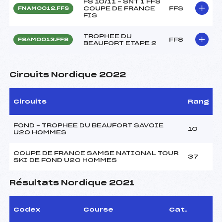
FS 10/11 – SNT 1 FFS
COUPE DE FRANCE
FFS
FNAM0012.FFS
FIS
TROPHEE DU
FFS
FSAM0013.FFS
BEAUFORT ETAPE 2
Circuits Nordique 2022
Circuits
Rang
FOND – TROPHEE DU BEAUFORT SAVOIE
10
U20 HOMMES
COUPE DE FRANCE SAMSE NATIONAL TOUR
37
SKI DE FOND U20 HOMMES
Résultats Nordique 2021
Codex
Course
Cat.