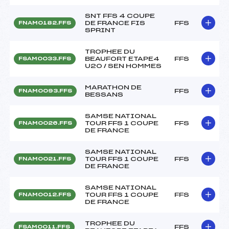
SNT FFS 4 COUPE
DE FRANCE FIS
FFS
FNAM0182.FFS
SPRINT
TROPHEE DU
BEAUFORT ETAPE4
FFS
FSAM0033.FFS
U20 / SEN HOMMES
MARATHON DE
FFS
FNAM0093.FFS
BESSANS
SAMSE NATIONAL
TOUR FFS 1 COUPE
FFS
FNAM0026.FFS
DE FRANCE
SAMSE NATIONAL
TOUR FFS 1 COUPE
FFS
FNAM0021.FFS
DE FRANCE
SAMSE NATIONAL
TOUR FFS 1 COUPE
FFS
FNAM0012.FFS
DE FRANCE
TROPHEE DU
FFS
FSAM0011.FFS