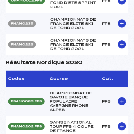
FFS
ONAM0012.FFS
FOND D'ETE SPRINT
2021
CHAMPIONNATS DE
FRANCE ELITE SKI
FFS
FNAM0235
DE FOND 2021
CHAMPIONNATS DE
FRANCE ELITE SKI
FFS
FNAM0222
DE FOND 2021
Résultats Nordique 2020
Codex
Course
Cat.
CHAMPIONNAT DE
SAVOIE BANQUE
POPULAIRE
FFS
FSAM0083.FFS
AVERGNE RHONE
ALPES
SAMSE NATIONAL
TOUR FFS 4 COUPE
FFS
FNAM0202.FFS
DE FRANCE