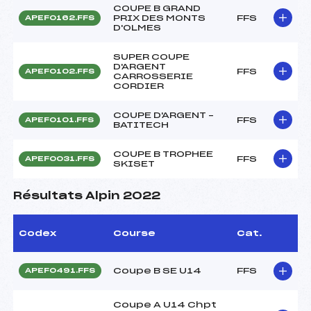
COUPE B GRAND
PRIX DES MONTS
FFS
APEF0162.FFS
D'OLMES
SUPER COUPE
D'ARGENT
FFS
APEF0102.FFS
CARROSSERIE
CORDIER
COUPE D'ARGENT –
FFS
APEF0101.FFS
BATITECH
COUPE B TROPHEE
FFS
APEF0031.FFS
SKISET
Résultats Alpin 2022
Codex
Course
Cat.
Coupe B SE U14
FFS
APEF0491.FFS
Coupe A U14 Chpt