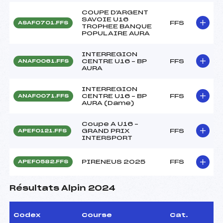
COUPE D'ARGENT
SAVOIE U16
FFS
ASAF0701.FFS
TROPHEE BANQUE
POPULAIRE AURA
INTERREGION
CENTRE U16 – BP
FFS
ANAF0061.FFS
AURA
INTERREGION
CENTRE U16 – BP
FFS
ANAF0071.FFS
AURA (Dame)
Coupe A U16 –
GRAND PRIX
FFS
APEF0121.FFS
INTERSPORT
PIRENEUS 2025
FFS
APEF0582.FFS
Résultats Alpin 2024
Codex
Course
Cat.