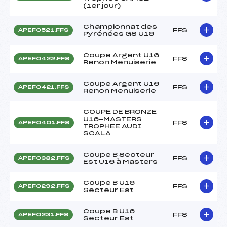
(1er jour)
Championnat des
FFS
APEF0521.FFS
Pyrénées GS U16
Coupe Argent U16
FFS
APEF0422.FFS
Renon Menuiserie
Coupe Argent U16
FFS
APEF0421.FFS
Renon Menuiserie
COUPE DE BRONZE
U16-MASTERS
FFS
APEF0401.FFS
TROPHEE AUDI
SCALA
Coupe B Secteur
FFS
APEF0382.FFS
Est U16 à Masters
Coupe B U16
FFS
APEF0292.FFS
Secteur Est
Coupe B U16
FFS
APEF0231.FFS
Secteur Est