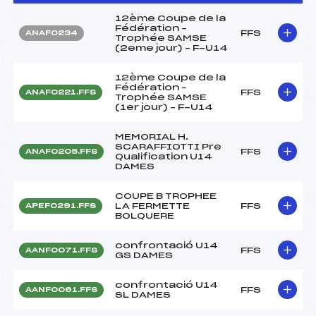
12ème Coupe de la
Fédération –
FFS
ANAF0234
Trophée SAMSE
(2eme jour) – F-U14
12ème Coupe de la
Fédération –
FFS
ANAF0221.FFS
Trophée SAMSE
(1er jour) – F-U14
MEMORIAL H.
SCARAFFIOTTI Pre
FFS
ANAF0205.FFS
Qualification U14
DAMES
COUPE B TROPHEE
LA FERMETTE
FFS
APEF0291.FFS
BOLQUERE
confrontació U14
FFS
AANF0071.FFS
GS DAMES
confrontació U14
FFS
AANF0061.FFS
SL DAMES