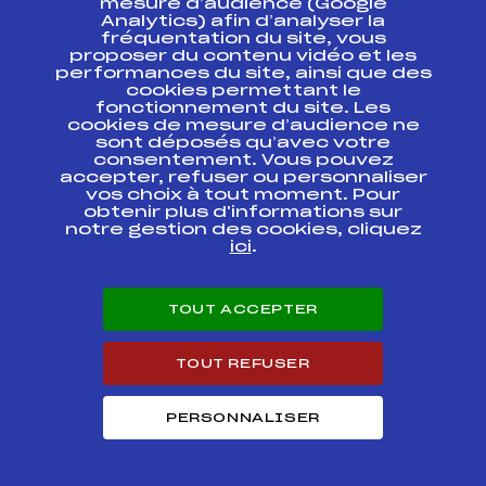
mesure d’audience (Google
Analytics) afin d’analyser la
fréquentation du site, vous
Ressources
proposer du contenu vidéo et les
performances du site, ainsi que des
Pass’Neige
cookies permettant le
Projet sportif fédéral
fonctionnement du site. Les
cookies de mesure d’audience ne
Projet de performance fédéral
sont déposés qu’avec votre
Antidopage
consentement. Vous pouvez
Pôle Développement, Formation, Suivi
accepter, refuser ou personnaliser
Scientifique
vos choix à tout moment. Pour
Listes ministérielles
obtenir plus d'informations sur
notre gestion des cookies, cliquez
Pôle vie de l’athlète
ici
.
Enseignement professionnel
Informatique et chronométrage
Circuits
TOUT ACCEPTER
Carrières
Développement des habiletés mentales
TOUT REFUSER
PERSONNALISER
© 2026 Fédération Française de Ski
Mentions légales
Politique de
confidentialité
Cookies