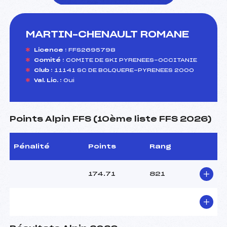
MARTIN–CHENAULT ROMANE
foi(s) le ski
Licence :
FFS2695798
Comité :
COMITE DE SKI PYRENEES-OCCITANIE
Club :
11141 SC DE BOLQUERE-PYRENEES 2000
Val. Lic. :
Oui
Points Alpin FFS (10ème liste FFS 2026)
Pénalité
Points
Rang
174.71
821