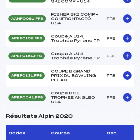
SKI COMP – U14
FISHER SKI COMP –
CONFRONTACIÓ
FFS
AANF0081.FFS
U14
Coupe A U14
FFS
APEF0152.FFS
Trophée Pyrène TP
Coupe A U14
FFS
APEF0151.FFS
Trophée Pyrène TP
COUPE B GRAND
PRIX DU BOWLING
FFS
APEF0131.FFS
L'ELAN
Coupe B SE
TROPHEE ANGLEO
FFS
APEF0041.FFS
U14
Résultats Alpin 2020
Codex
Course
Cat.