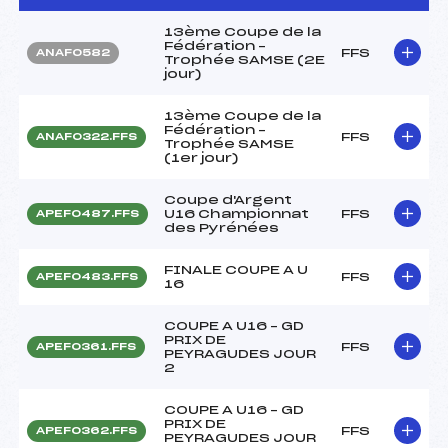
13ème Coupe de la
Fédération –
FFS
ANAF0582
Trophée SAMSE (2E
jour)
13ème Coupe de la
Fédération –
FFS
ANAF0322.FFS
Trophée SAMSE
(1er jour)
Coupe d'Argent
U16 Championnat
FFS
APEF0487.FFS
des Pyrénées
FINALE COUPE A U
FFS
APEF0483.FFS
16
COUPE A U16 – GD
PRIX DE
FFS
APEF0361.FFS
PEYRAGUDES JOUR
2
COUPE A U16 – GD
PRIX DE
FFS
APEF0362.FFS
PEYRAGUDES JOUR