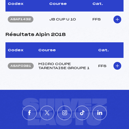
Codex
Course
Cat.
JB CUP U 10
FFS
ASAF1432
Résultats Alpin 2018
Codex
Course
Cat.
MICRO COUPE
FFS
ASAF0381
TARENTAISE GROUPE 1
SUIVEZ
L'ACTU