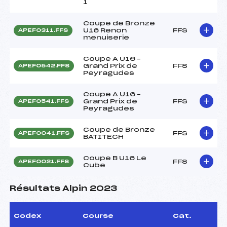
1
Coupe de Bronze
U16 Renon
FFS
APEF0311.FFS
menuiserie
Coupe A U16 –
Grand Prix de
FFS
APEF0542.FFS
Peyragudes
Coupe A U16 –
Grand Prix de
FFS
APEF0541.FFS
Peyragudes
Coupe de Bronze
FFS
APEF0041.FFS
BATITECH
Coupe B U16 Le
FFS
APEF0021.FFS
Cube
Résultats Alpin 2023
Codex
Course
Cat.