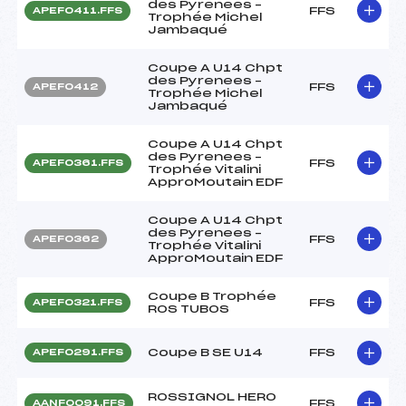
des Pyrenees –
FFS
APEF0411.FFS
Trophée Michel
Jambaqué
Coupe A U14 Chpt
des Pyrenees –
FFS
APEF0412
Trophée Michel
Jambaqué
Coupe A U14 Chpt
des Pyrenees –
FFS
APEF0361.FFS
Trophée Vitalini
ApproMoutain EDF
Coupe A U14 Chpt
des Pyrenees –
FFS
APEF0362
Trophée Vitalini
ApproMoutain EDF
Coupe B Trophée
FFS
APEF0321.FFS
ROS TUBOS
Coupe B SE U14
FFS
APEF0291.FFS
ROSSIGNOL HERO
FFS
AANF0091.FFS