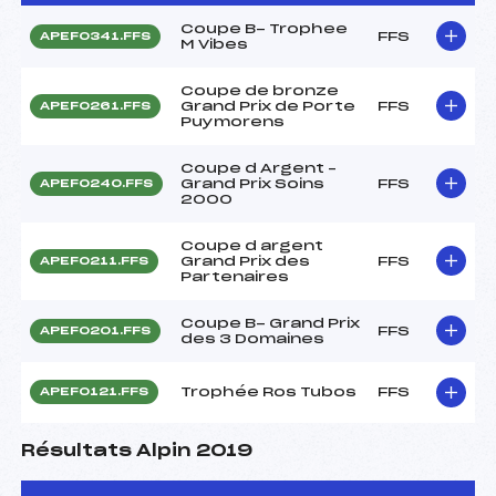
Coupe B- Trophee
FFS
APEF0341.FFS
M Vibes
Coupe de bronze
Grand Prix de Porte
FFS
APEF0261.FFS
Puymorens
Coupe d Argent –
Grand Prix Soins
FFS
APEF0240.FFS
2000
Coupe d argent
Grand Prix des
FFS
APEF0211.FFS
Partenaires
Coupe B- Grand Prix
FFS
APEF0201.FFS
des 3 Domaines
Trophée Ros Tubos
FFS
APEF0121.FFS
Résultats Alpin 2019