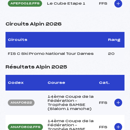
Le Cube Etape 1
FFS
APEF0012.FFS
Circuits Alpin 2026
Circuits
Rang
FIS C Ski Promo National Tour Dames
20
Résultats Alpin 2025
Codex
Course
Cat.
14ème Coupe de la
Fédération –
FFS
ANAF0622
Trophée SAMSE
(Slalom 1 manche)
14ème Coupe de la
Fédération –
FFS
ANAF0602.FFS
Trophée SAMSE