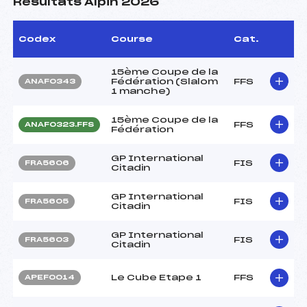
Résultats Alpin 2026
Codex
Course
Cat.
15ème Coupe de la
Fédération (Slalom
FFS
ANAF0343
1 manche)
15ème Coupe de la
FFS
ANAF0323.FFS
Fédération
GP International
FIS
FRA5606
Citadin
GP International
FIS
FRA5605
Citadin
GP International
FIS
FRA5603
Citadin
Le Cube Etape 1
FFS
APEF0014