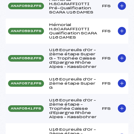
H.SCARAFFIOTTI
FFS
ANAF0592.FFS
Pré-Qualification
SCARA U16 DAMES
Mémorial
H.SCARAFFIOTTI
FFS
ANAF0593.FFS
Qualification SCARA
U16 DAMES
U16 Ecureuils d'Or –
2ème étape Super
G – Trophée Caisse
FFS
ANAF0562.FFS
d'Epargne Rhône
Alpes – Kassbohrer
U16 Ecureuils d'Or –
2ème étape Super
FFS
ANAF0572.FFS
G
U16 Ecureuils d'Or –
2ème étape –
Trophée Caisse
FFS
ANAF0541.FFS
d'Epargne Rhône
Alpes – Kassbohrer
U16 Ecureuils d'Or –
2ème étape –