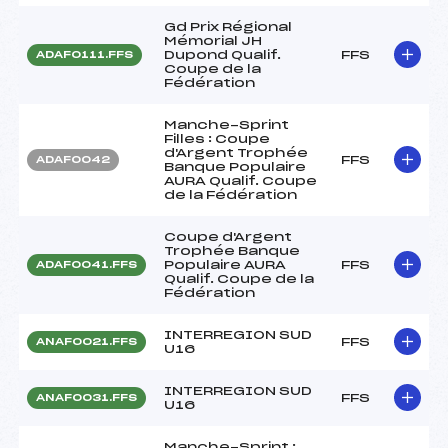
Gd Prix Régional
Mémorial JH
Dupond Qualif.
FFS
ADAF0111.FFS
Coupe de la
Fédération
Manche-Sprint
Filles : Coupe
d'Argent Trophée
FFS
ADAF0042
Banque Populaire
AURA Qualif. Coupe
de la Fédération
Coupe d'Argent
Trophée Banque
Populaire AURA
FFS
ADAF0041.FFS
Qualif. Coupe de la
Fédération
INTERREGION SUD
FFS
ANAF0021.FFS
U16
INTERREGION SUD
FFS
ANAF0031.FFS
U16
Manche-Sprint :