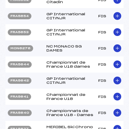
Citadin
GP International
FIS
FRA5654
CIT/NJR
GP International
FIS
FRA5653
CIT/NJR
NC MONACO SG
FIS
MON6276
DAMES
Championnat de
FIS
FRA5644
France U18 dames
GP International
FIS
FRA5642
CIT/NJR
Championnat de
FIS
FRA5641
France U18
Championnats de
FIS
FRA5640
France U18 – Dames
MERIBEL Ski Chrono
FIS
FRA5637