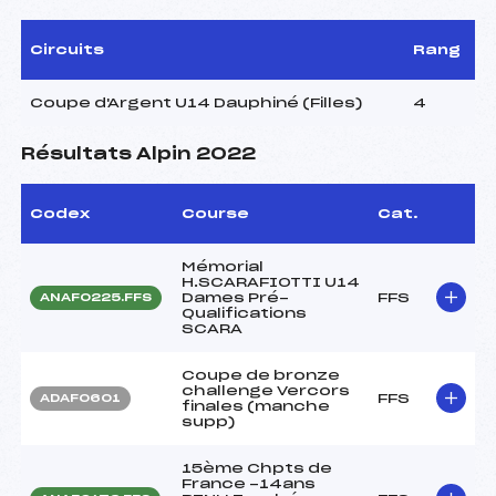
Circuits
Rang
Coupe d'Argent U14 Dauphiné (Filles)
4
Résultats Alpin 2022
Codex
Course
Cat.
Mémorial
H.SCARAFIOTTI U14
Dames Pré-
FFS
ANAF0225.FFS
Qualifications
SCARA
Coupe de bronze
challenge Vercors
FFS
ADAF0601
finales (manche
supp)
15ème Chpts de
France -14ans