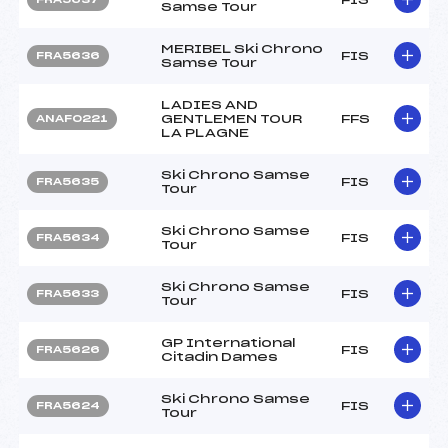
Samse Tour
MERIBEL Ski Chrono
FIS
FRA5636
Samse Tour
LADIES AND
GENTLEMEN TOUR
FFS
ANAF0221
LA PLAGNE
Ski Chrono Samse
FIS
FRA5635
Tour
Ski Chrono Samse
FIS
FRA5634
Tour
Ski Chrono Samse
FIS
FRA5633
Tour
GP International
FIS
FRA5626
Citadin Dames
Ski Chrono Samse
FIS
FRA5624
Tour