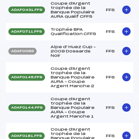
Coupe d'Argent
trophée de la
FFS
ADAF0431.FFS
Banque Populaire
AURA qualif CFFS
Trophée BPA
FFS
ADAF0711.FFS
Qualification CFFS
Alpe d' Huez Cup –
2009 Dossards
FFS
ADAF0052
Noir
Coupe d'Argent
trophée de la
Banque Populaire
FFS
ADAF0145.FFS
AURA – Coupe
Argent Manche 2
Coupe d'Argent
trophée de la
Banque Populaire
FFS
ADAF0144.FFS
AURA – Coupe
Argent Manche 1
Coupe d'Argent
trophée de la
FFS
ADAF0181.FFS
Banque Populaire