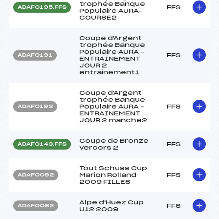
trophée Banque
FFS
ADAF0195.FFS
Populaire AURA-
COURSE2
Coupe d'Argent
trophée Banque
Populaire AURA –
FFS
ADAF0191
ENTRAINEMENT
JOUR 2
entrainement1
Coupe d'Argent
trophée Banque
Populaire AURA –
FFS
ADAF0192
ENTRAINEMENT
JOUR 2 manche2
Coupe de Bronze
FFS
ADAF0143.FFS
Vercors 2
Tout Schuss Cup
Marion Rolland
FFS
ADAF0092
2009 FILLES
Alpe d'Huez Cup
FFS
ADAF0082
U12 2009