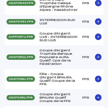
Trophée Caisse
FFS
ANAF0542.FFS
d'Epargne Rhône
Alpes – Kassbohrer
INTERREGION SUD
FFS
ANAF0491.FFS
U16
Coupe d'Argent
U16 – INTERREGION
FFS
AAPF0571.FFS
SUD U16
Coupe d'Argent
Trophée Banque
Populaire AURA
FFS
ADAF0601.FFS
Qualif. Cpe de la
Fédération
Fille – Coupe
d'Argent BPAURA
FFS
ADAF0381.FFS
Qualif Coupe de la
FFS
Coupe d'Argent
BPAURA Qualif
FFS
ADAF0351.FFS
Coupe de la FFS