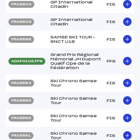
GP International
FIS
FRA5604
Citadin
GP International
FIS
FRA5603
Citadin
SAMSE SKI TOUR –
FIS
FRA5596
SNCT U18
Grand Prix Régional
Mémorial JH Dupont
FFS
ADAF0102.FFS
Qualif Cpe de la
Fédération
Ski Chrono Samse
FIS
FRA5594
Tour
Ski Chrono Samse
FIS
FRA5593
Tour
Ski Chrono Samse
FIS
FRA5592
Tour
Ski Chrono Samse
FIS
FRA5591
Tour