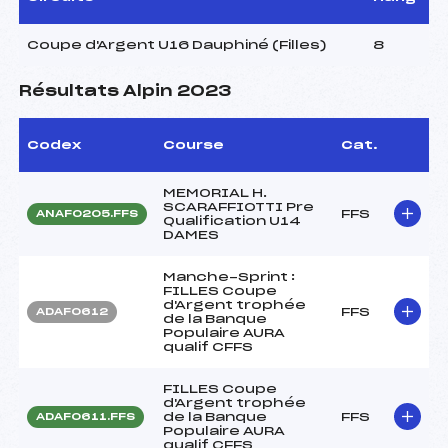
Coupe d'Argent U16 Dauphiné (Filles)
8
Résultats Alpin 2023
Codex
Course
Cat.
MEMORIAL H.
SCARAFFIOTTI Pre
FFS
ANAF0205.FFS
Qualification U14
DAMES
Manche-Sprint :
FILLES Coupe
d'Argent trophée
FFS
ADAF0612
de la Banque
Populaire AURA
qualif CFFS
FILLES Coupe
d'Argent trophée
de la Banque
FFS
ADAF0611.FFS
Populaire AURA
qualif CFFS