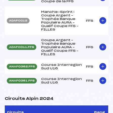
Coupe de la FFS
Manche-Sprint :
Coupe Argent –
Trophée Banque
FFS
ADAF0012
Populaire AURA –
Qualif Coupe FFS –
FILLES
Coupe Argent –
Trophée Banque
Populaire AURA –
FFS
ADAF0011.FFS
Qualif Coupe FFS –
FILLES
Course Interregion
FFS
ANAF0362.FFS
Sud U16
Course Interregion
FFS
ANAF0361.FFS
Sud U16
Circuits Alpin 2024
Circuits
Rang