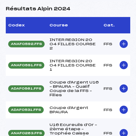
Résultats Alpin 2024
Codex
Course
Cat.
INTER REGION 20
04 FILLES COURSE
FFS
ANAF0592.FFS
2
INTER REGION 20
04 FILLES COURSE
FFS
ANAF0591.FFS
1
Coupe d'Argent U16
– BPAURA – Qualif
FFS
ADAF0561.FFS
Coupe de la FFS –
Filles
Coupe d'Argent
FFS
ADAF0531.FFS
BPAURA
U16 Ecureuils d'Or –
2ème étape –
Trophée Caisse
FFS
ANAF0263.FFS