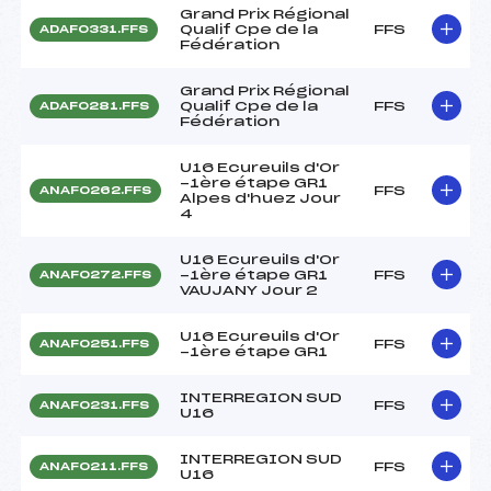
Grand Prix Régional
Qualif Cpe de la
FFS
ADAF0331.FFS
Fédération
Grand Prix Régional
Qualif Cpe de la
FFS
ADAF0281.FFS
Fédération
U16 Ecureuils d'Or
-1ère étape GR1
FFS
ANAF0262.FFS
Alpes d'huez Jour
4
U16 Ecureuils d'Or
-1ère étape GR1
FFS
ANAF0272.FFS
VAUJANY Jour 2
U16 Ecureuils d'Or
FFS
ANAF0251.FFS
-1ère étape GR1
INTERREGION SUD
FFS
ANAF0231.FFS
U16
INTERREGION SUD
FFS
ANAF0211.FFS
U16