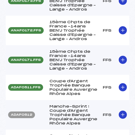
BEN'J Trophée
FFS
ANAF0173.FFS
Caisse d'Epargne –
Lange – Andros
15ème Chpts de
France -14ans
BEN'J Trophée
FFS
ANAF0172.FFS
Caisse d'Epargne –
Lange – Andros
15ème Chpts de
France -14ans
BEN'J Trophée
FFS
ANAF0171.FFS
Caisse d'Epargne –
Lange – Andros
Coupe d'Argent
Trophée Banque
FFS
ADAF0511.FFS
Populaire Auvergne
Rhône Alpes
Manche-Sprint :
Coupe d'Argent
Trophée Banque
FFS
ADAF0512
Populaire Auvergne
Rhône Alpes