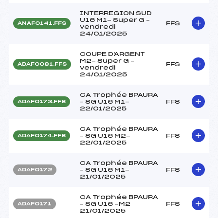
INTERREGION SUD
U16 M1- Super G –
FFS
ANAF0141.FFS
vendredi
24/01/2025
COUPE D'ARGENT
M2- Super G –
FFS
ADAF0081.FFS
vendredi
24/01/2025
CA Trophée BPAURA
– SG U16 M1-
FFS
ADAF0173.FFS
22/01/2025
CA Trophée BPAURA
– SG U16 M2-
FFS
ADAF0174.FFS
22/01/2025
CA Trophée BPAURA
– SG U16 M1-
FFS
ADAF0172
21/01/2025
CA Trophée BPAURA
– SG U16 -M2
FFS
ADAF0171
21/01/2025