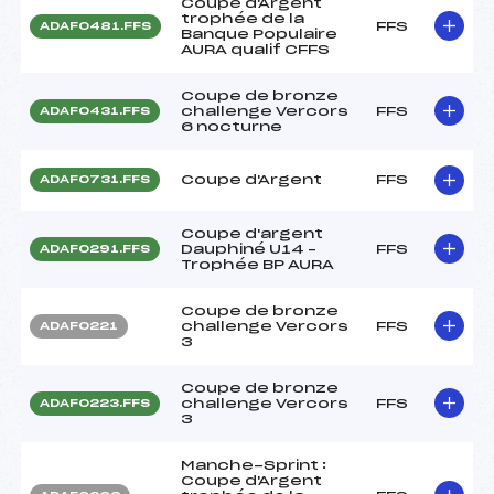
Coupe d'Argent
trophée de la
FFS
ADAF0481.FFS
Banque Populaire
AURA qualif CFFS
Coupe de bronze
challenge Vercors
FFS
ADAF0431.FFS
6 nocturne
Coupe d'Argent
FFS
ADAF0731.FFS
Coupe d'argent
Dauphiné U14 –
FFS
ADAF0291.FFS
Trophée BP AURA
Coupe de bronze
challenge Vercors
FFS
ADAF0221
3
Coupe de bronze
challenge Vercors
FFS
ADAF0223.FFS
3
Manche-Sprint :
Coupe d'Argent