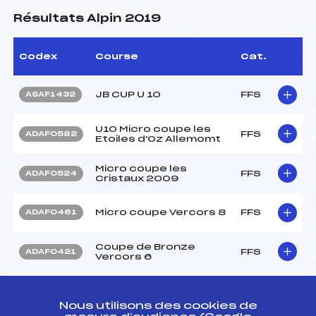
Résultats Alpin 2019
Codex
Course
Cat.
JB CUP U 10
FFS
ASAF1432
U10 Micro coupe les
FFS
ADAF0582
Etoiles d'Oz Allemomt
Micro coupe les
FFS
ADAF0524
Cristaux 2009
Micro coupe Vercors 8
FFS
ADAF0461
Coupe de Bronze
FFS
ADAF0421
Vercors 6
Coupe de Bronze
FFS
ADAF0391
Vercors 5 nocturne
Nous utilisons des cookies de