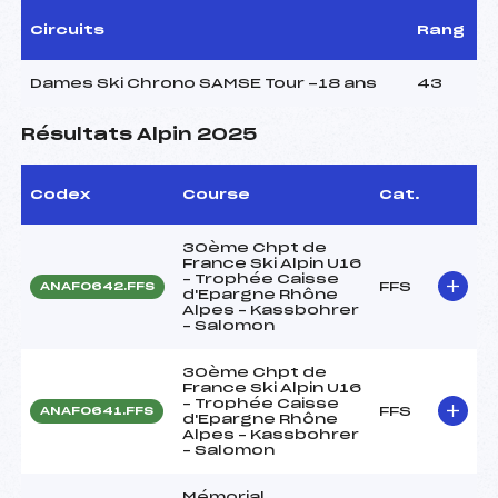
Circuits
Rang
Dames Ski Chrono SAMSE Tour -18 ans
43
Résultats Alpin 2025
Codex
Course
Cat.
30ème Chpt de
France Ski Alpin U16
– Trophée Caisse
FFS
ANAF0642.FFS
d'Epargne Rhône
Alpes – Kassbohrer
– Salomon
30ème Chpt de
France Ski Alpin U16
– Trophée Caisse
FFS
ANAF0641.FFS
d'Epargne Rhône
Alpes – Kassbohrer
– Salomon
Mémorial