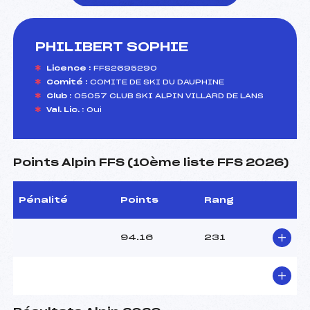
PHILIBERT SOPHIE
foi(s) le ski
Licence :
FFS2695290
Comité :
COMITE DE SKI DU DAUPHINE
Club :
05057 CLUB SKI ALPIN VILLARD DE LANS
Val. Lic. :
Oui
Points Alpin FFS (10ème liste FFS 2026)
Pénalité
Points
Rang
94.16
231