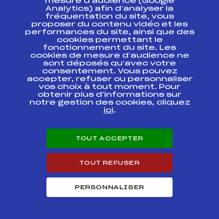
mesure d’audience (Google
Coupe de Bronze
Analytics) afin d’analyser la
FFS
ADAF0221
Vercors 4
fréquentation du site, vous
proposer du contenu vidéo et les
performances du site, ainsi que des
Coupe de Bronze
FFS
ADAF0101
cookies permettant le
Vercors 2/U10 F
fonctionnement du site. Les
cookies de mesure d’audience ne
Coupe de Bronze Alpe
sont déposés qu’avec votre
FFS
ADAF0056
d'Huez Cup 2009
consentement. Vous pouvez
accepter, refuser ou personnaliser
vos choix à tout moment. Pour
Résultats Alpin 2018
obtenir plus d'informations sur
notre gestion des cookies, cliquez
ici
.
Codex
Course
Cat.
TOUT ACCEPTER
JB CUP 2018
FFS
ASAF1442
TOUT REFUSER
MICRO COUPE LES
CRISTAUX – ANNEE
FFS
ADAF0431
2009
PERSONNALISER
Micro Coupe Vercors 9
FFS
ADAF0651