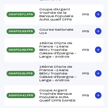
Coupe d'Argent
trophée de la
FFS
ADAF0571.FFS
Banque Populaire
AURA qualif CFFS
Course Nationale
FFS
ANAF0133.FFS
U14
16ème Chpts de
France -14ans
BEN'J Trophée
FFS
ANAF0132.FFS
Caisse d'Epargne –
Lange – Andros
16ème Chpts de
France -14ans
BEN'J Trophée
FFS
ANAF0131.FFS
Caisse d'Epargne –
Lange – Andros
Coupe Argent
Trophée Banque
FFS
ADAF0441.FFS
Populaire AURA
Qualif CFFS DAMES