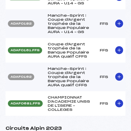
AURA – U14 – GS
Manche-Sprint :
Coupe d'Argent
trophée de la
FFS
ADAF0182
Banque Populaire
AURA – U14 – GS
Coupe d'Argent
trophée de la
FFS
ADAF0161.FFS
Banque Populaire
AURA qualif CFFS
Manche-Sprint :
Coupe d'Argent
trophée de la
FFS
ADAF0162
Banque Populaire
AURA qualif CFFS
CHAMPIONNAT
D'ACADEMIE UNSS
FFS
ADAF0681.FFS
DE L'ISERE –
COLLEGES
Circuits Alpin 2023