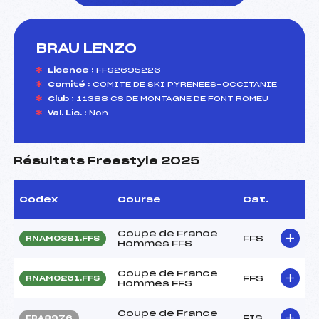
BRAU LENZO
foi(s) le ski
Licence :
FFS2695226
Comité :
COMITE DE SKI PYRENEES-OCCITANIE
Club :
11388 CS DE MONTAGNE DE FONT ROMEU
Val. Lic. :
Non
Résultats Freestyle 2025
Codex
Course
Cat.
Coupe de France
FFS
RNAM0381.FFS
Hommes FFS
Coupe de France
FFS
RNAM0261.FFS
Hommes FFS
Coupe de France
FIS
FRA8976