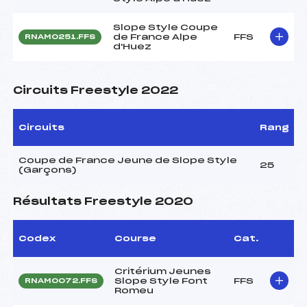
Slope Style Coupe
de France Alpe
FFS
RNAM0251.FFS
d'Huez
Circuits Freestyle 2022
Circuits
Rang
Coupe de France Jeune de Slope Style
25
(Garçons)
Résultats Freestyle 2020
Codex
Course
Cat.
Critérium Jeunes
Slope Style Font
FFS
RNAM0072.FFS
Romeu