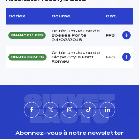
Codex
Course
Cat.
Critérium Jeune de
Bosses Porte
FFS
RNAM0211.FFS
24/02/2018
Critérium Jeune de
Slope Style Font
FFS
RNAM0202.FFS
Romeu
SUIVEZ
L'ACTU
Abonnez-vous à notre newsletter