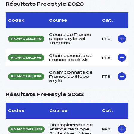
Résultats Freestyle 2023
Codex
Course
Cat.
Coupe de France
Slope Style Val
FFS
RNAM0321.FFS
Thorens
Championnats de
FFS
RNAM0191.FFS
France de Bir Air
Championnats de
France de Slope
FFS
RNAM0181.FFS
Style
Résultats Freestyle 2022
Codex
Course
Cat.
Championnats de
France de Slope
FFS
RNAM0341.FFS
Style Alpe d'Huez