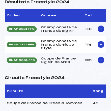
Résultats Freestyle 2024
Codex
Course
Cat.
Championnats de
FFS
RNAM0321.FFS
France de Big Air
Championnats de
France de Slope
FFS
RNAM0311.FFS
Style
Coupe de France
FFS
RNAM0051.FFS
Big Air les Arcs
Circuits Freestyle 2024
Circuits
Rang
Coupe de France de Freeski Hommes
48