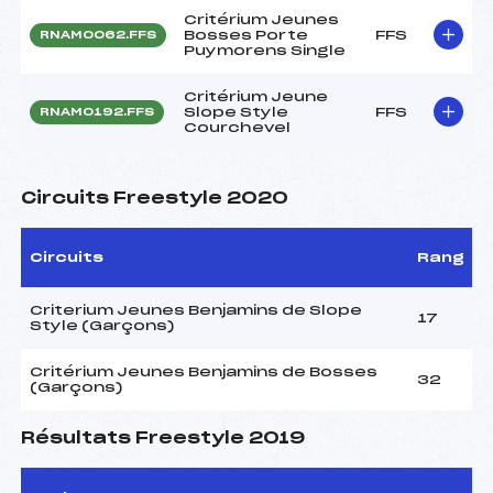
Critérium Jeunes
Bosses Porte
FFS
RNAM0062.FFS
Puymorens Single
Critérium Jeune
Slope Style
FFS
RNAM0192.FFS
Courchevel
Circuits Freestyle 2020
Circuits
Rang
Criterium Jeunes Benjamins de Slope
17
Style (Garçons)
Critérium Jeunes Benjamins de Bosses
32
(Garçons)
Résultats Freestyle 2019