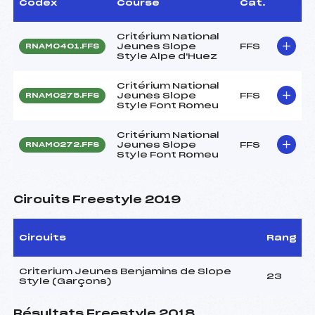
Codex
Course
Cat.
Critérium National
Jeunes Slope
FFS
RNAM0401.FFS
Style Alpe d'Huez
Critérium National
Jeunes Slope
FFS
RNAM0275.FFS
Style Font Romeu
Critérium National
Jeunes Slope
FFS
RNAM0272.FFS
Style Font Romeu
Circuits Freestyle 2019
Circuits
Rang
Criterium Jeunes Benjamins de Slope
23
Style (Garçons)
Résultats Freestyle 2018