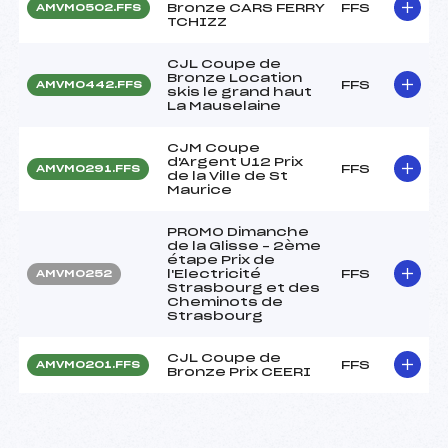
Bronze CARS FERRY
FFS
AMVM0502.FFS
TCHIZZ
CJL Coupe de
Bronze Location
FFS
AMVM0442.FFS
skis le grand haut
La Mauselaine
CJM Coupe
d'Argent U12 Prix
FFS
AMVM0291.FFS
de la Ville de St
Maurice
PROMO Dimanche
de la Glisse – 2ème
étape Prix de
l'Electricité
FFS
AMVM0252
Strasbourg et des
Cheminots de
Strasbourg
CJL Coupe de
FFS
AMVM0201.FFS
Bronze Prix CEERI