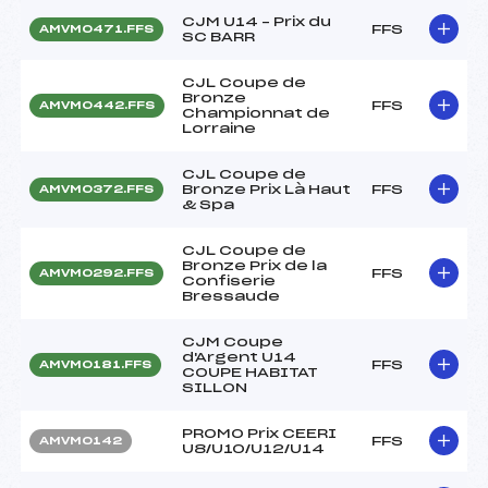
CJM U14 – Prix du
FFS
AMVM0471.FFS
SC BARR
CJL Coupe de
Bronze
FFS
AMVM0442.FFS
Championnat de
Lorraine
CJL Coupe de
Bronze Prix Là Haut
FFS
AMVM0372.FFS
& Spa
CJL Coupe de
Bronze Prix de la
FFS
AMVM0292.FFS
Confiserie
Bressaude
CJM Coupe
d'Argent U14
FFS
AMVM0181.FFS
COUPE HABITAT
SILLON
PROMO Prix CEERI
FFS
AMVM0142
U8/U10/U12/U14