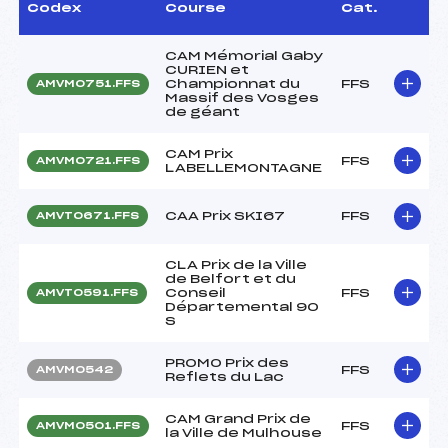
Codex
Course
Cat.
CAM Mémorial Gaby
CURIEN et
Championnat du
FFS
AMVM0751.FFS
Massif des Vosges
de géant
CAM Prix
FFS
AMVM0721.FFS
LABELLEMONTAGNE
CAA Prix SKI67
FFS
AMVT0671.FFS
CLA Prix de la Ville
de Belfort et du
Conseil
FFS
AMVT0591.FFS
Départemental 90
S
PROMO Prix des
FFS
AMVM0542
Reflets du Lac
CAM Grand Prix de
FFS
AMVM0501.FFS
la Ville de Mulhouse