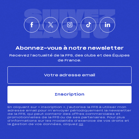
SUIVEZ
L'ACTU
Abonnez-vous à notre newsletter
Recevez l’actualité de la FFS, des clubs et des Équipes
de France.
Inscription
En cliquant sur « inscription », j’autorise la FFS à utiliser mon
adresse email pour m’envoyer périodiquement la newsletter
de la FFS, qui peut contenir des offres commerciales et
promotionnelles de la FFS ou de ses partenaires. Pour plus
d’informations sur les modalités d’exercice de vos droits et
la gestion de vos données, cliquez
ici