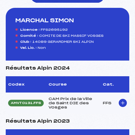
MARCHAL SIMON
foi(s) le ski
Licence :
FFS2695192
Comité :
COMITE DE SKI MASSIF VOSGES
Club :
14089 GERARDMER SKI ALPIN
Val. Lic. :
Non
Résultats Alpin 2024
Codex
Course
Cat.
CAM Prix de la Ville
de Saint DIE des
FFS
AMVT0131.FFS
Vosges
Résultats Alpin 2023