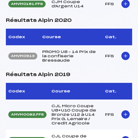
CJM Coupe
FFS
AMVM0161.FFS
d'Argent U14
Résultats Alpin 2020
Codex
Course
Cat.
PROMO U8 – 14 Prix de
la confiserie
FFS
AMVM0913
Bressaude
Résultats Alpin 2019
Codex
Course
Cat.
CJL Micro Coupe
U8+U10 Coupe de
Bronze U12 à U14
FFS
AMVM0082.FFS
Prix G. Lemaire /
Credit Agricole
CJL Coupe de