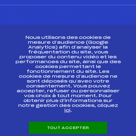
CONTACT
Nous utilisons des cookies de
ESPACE PRESSE
mesure d’audience (Google
Analytics) afin d’analyser la
fréquentation du site, vous
Ressources
proposer du contenu vidéo et les
performances du site, ainsi que des
Pass’Neige
cookies permettant le
Projet sportif fédéral
fonctionnement du site. Les
cookies de mesure d’audience ne
Projet de performance fédéral
sont déposés qu’avec votre
Antidopage
consentement. Vous pouvez
Pôle Développement, Formation, Suivi
accepter, refuser ou personnaliser
Scientifique
vos choix à tout moment. Pour
Listes ministérielles
obtenir plus d'informations sur
notre gestion des cookies, cliquez
Pôle vie de l’athlète
ici
.
Enseignement professionnel
Informatique et chronométrage
Circuits
TOUT ACCEPTER
Carrières