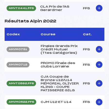
CLA Prix de l'AS
FFS
AMVT0441.FFS
Gerardmer
Résultats Alpin 2022
Codex
Course
Cat.
Finales Grands Prix
Crédit Mutuel
FFS
AMVM0751
(Ttes Catégories)
PROMO Finale des
FFS
AMVM0712
clubs Lorraine
CJA Coupe de
Bronze U12/U14
MÉMORIAL OLIVIER
FFS
AMVT0592.FFS
KLING – COUPE
PATISSERIE GILG
CJM U12 ET U14
FFS
AMVM0522.FFS