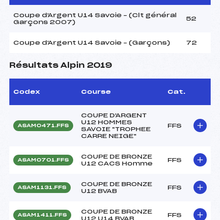
Coupe d'Argent U14 Savoie – (Clt général
52
Garçons 2007)
Coupe d'Argent U14 Savoie – (Garçons)
72
Résultats Alpin 2019
Codex
Course
Cat.
COUPE D'ARGENT
U12 HOMMES
FFS
ASAM0471.FFS
SAVOIE "TROPHEE
CARRE NEIGE"
COUPE DE BRONZE
FFS
ASAM0701.FFS
U12 CACS Homme
COUPE DE BRONZE
FFS
ASAM1131.FFS
U12 BVAB
COUPE DE BRONZE
FFS
ASAM1411.FFS
U12 U14 BVAB