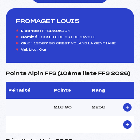
FROMAGET LOUIS
foi(s) le ski
Licence :
FFS2695104
Comité :
COMITE DE SKI DE SAVOIE
Club :
13087 SC CREST VOLAND LA GENTIANE
Val. Lic. :
Oui
Points Alpin FFS (10ème liste FFS 2026)
Pénalité
Points
Rang
218.96
2258