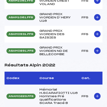
WORDEN CREST
FFS
ASAM1091.FFS
VOLAND
GRAND PRIX
WORDEN D' HERY
FFS
ASAM1061.FFS
U16
GRAND PRIX
WORDEN DES
FFS
ASAM0931.FFS
SAISIES
GRAND PRIX
WORDEN ND DE
FFS
ASAM0891.FFS
BELLECOMBE
Résultats Alpin 2022
Codex
Course
Cat.
Mémorial
H.SCARAFIOTTI U16
Hommes Pré
FFS
ANAM0223.FFS
qualifications
SCARA Tracé B