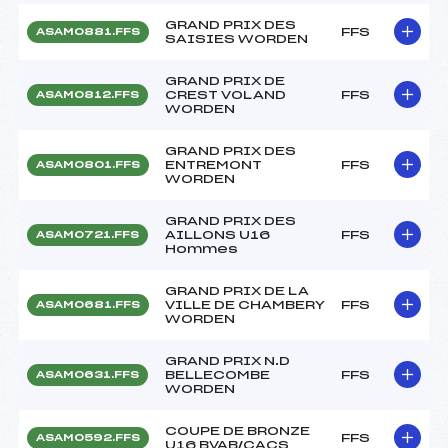
GRAND PRIX DES
FFS
ASAM0881.FFS
SAISIES WORDEN
GRAND PRIX DE
CREST VOLAND
FFS
ASAM0812.FFS
WORDEN
GRAND PRIX DES
ENTREMONT
FFS
ASAM0801.FFS
WORDEN
GRAND PRIX DES
AILLONS U16
FFS
ASAM0721.FFS
Hommes
GRAND PRIX DE LA
VILLE DE CHAMBERY
FFS
ASAM0681.FFS
WORDEN
GRAND PRIX N.D
BELLECOMBE
FFS
ASAM0631.FFS
WORDEN
COUPE DE BRONZE
FFS
ASAM0592.FFS
U16 BVAB/CACS