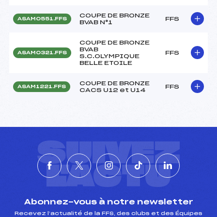
COUPE DE BRONZE
FFS
ASAM0551.FFS
BVAB N°1
COUPE DE BRONZE
BVAB
FFS
ASAM0321.FFS
S.C.OLYMPIQUE
BELLE ETOILE
COUPE DE BRONZE
FFS
ASAM1221.FFS
CACS U12 et U14
SUIVEZ
L'ACTU
Abonnez-vous à notre newsletter
Recevez l’actualité de la FFS, des clubs et des Équipes