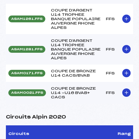
COUPE D'ARGENT
U14 TROPHEE
BANQUE POPULAIRE
FFS
ASAM1261.FFS
AUVERGNE RHONE
ALPES
COUPE D'ARGENT
U14 TROPHEE
BANQUE POPULAIRE
FFS
ASAM1281.FFS
AUVERGNE RHONE
ALPES
COUPE DE BRONZE
FFS
ASAM0171.FFS
U14 CACS/BVAB
COUPE DE BRONZE
U14 -U16 BVAB+
FFS
ASAM0021.FFS
CACS
Circuits Alpin 2020
Circuits
Rang