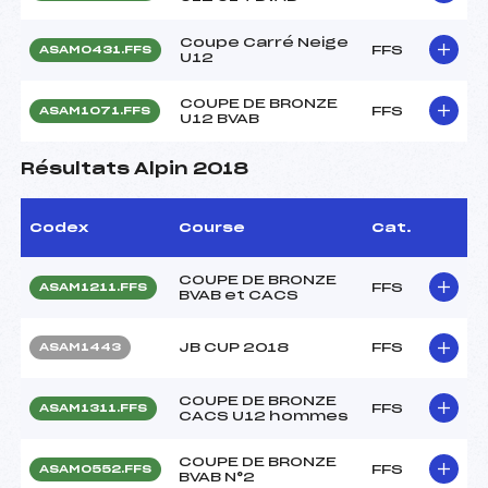
Coupe Carré Neige
FFS
ASAM0431.FFS
U12
COUPE DE BRONZE
FFS
ASAM1071.FFS
U12 BVAB
Résultats Alpin 2018
Codex
Course
Cat.
COUPE DE BRONZE
FFS
ASAM1211.FFS
BVAB et CACS
JB CUP 2018
FFS
ASAM1443
COUPE DE BRONZE
FFS
ASAM1311.FFS
CACS U12 hommes
COUPE DE BRONZE
FFS
ASAM0552.FFS
BVAB N°2