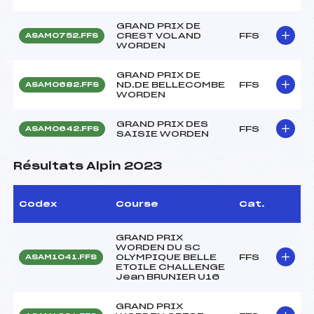
GRAND PRIX DE
CREST VOLAND
FFS
ASAM0752.FFS
WORDEN
GRAND PRIX DE
ND.DE BELLECOMBE
FFS
ASAM0682.FFS
WORDEN
GRAND PRIX DES
FFS
ASAM0642.FFS
SAISIE WORDEN
Résultats Alpin 2023
Codex
Course
Cat.
GRAND PRIX
WORDEN DU SC
OLYMPIQUE BELLE
FFS
ASAM1041.FFS
ETOILE CHALLENGE
Jean BRUNIER U16
GRAND PRIX