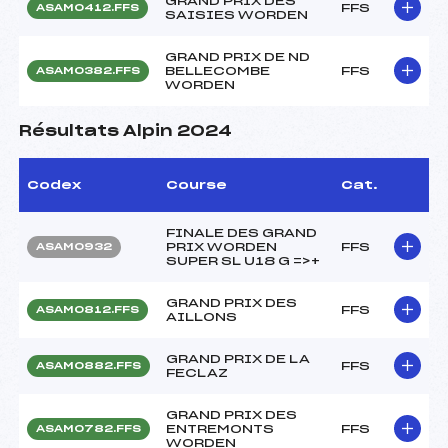
GRAND PRIX DES
FFS
ASAM0412.FFS
SAISIES WORDEN
GRAND PRIX DE ND
BELLECOMBE
FFS
ASAM0382.FFS
WORDEN
Résultats Alpin 2024
Codex
Course
Cat.
FINALE DES GRAND
PRIX WORDEN
FFS
ASAM0932
SUPER SL U18 G =>+
GRAND PRIX DES
FFS
ASAM0812.FFS
AILLONS
GRAND PRIX DE LA
FFS
ASAM0882.FFS
FECLAZ
GRAND PRIX DES
ENTREMONTS
FFS
ASAM0782.FFS
WORDEN