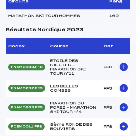
Circuits
Rang
MARATHON SKI TOUR HOMMES
169
Résultats Nordique 2023
Codex
Course
Cat.
ETOILE DES
SAISIES –
FFS
FNAM0393.FFS
MARATHON SKI
TOUR n°11
LES BELLES
FFS
FNAM0292.FFS
COMBES
MARATHON DU
FOREZ – MARATHON
FFS
FNAM0263.FFS
SKI TOUR n°4
8ème RONDE DES
FFS
FCEM0011.FFS
BOUVIERS