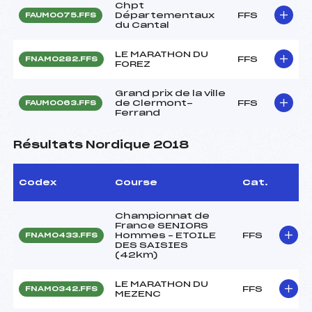
Chpt
Départementaux
FFS
FAUM0075.FFS
du Cantal
LE MARATHON DU
FFS
FNAM0282.FFS
FOREZ
Grand prix de la ville
de Clermont-
FFS
FAUM0063.FFS
Ferrand
Résultats Nordique 2018
Codex
Course
Cat.
Championnat de
France SENIORS
Hommes – ETOILE
FFS
FNAM0433.FFS
DES SAISIES
(42km)
LE MARATHON DU
FFS
FNAM0342.FFS
MEZENC