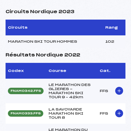
Circuits Nordique 2023
Circuits
Rang
MARATHON SKI TOUR HOMMES
102
Résultats Nordique 2022
Codex
Course
Cat.
LE MARATHON DES
GLIERES -
FFS
FNAM0342.FFS
MARATHON SKI
TOUR 9 – 42km
LA SAVOYARDE
MARATHON SKI
FFS
FNAM0333.FFS
TOUR 8
LE MARATHON DU