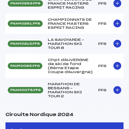
FRANCE MASTERS
FFS
FNAM0293.FFS
ESPRIT RACING
CHAMPIONNATS DE
FRANCE MASTERS
FFS
FNAM0291.FFS
ESPRIT RACING
LA SAVOYARDE –
MARATHON SKI
FFS
FNAM0213.FFS
TOUR 8
Chpt d'AUVERGNE
de ski de fond
FFS
FAUM0085.FFS
(6ème Etape
Coupe d'Auvergne)
MARATHON DE
BESSANS –
FFS
FNAM0075.FFS
MARATHON SKI
TOUR 2
Circuits Nordique 2024