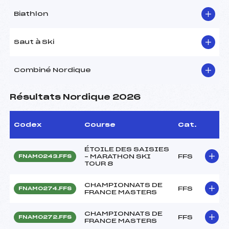
Biathlon
Saut à Ski
Combiné Nordique
Résultats Nordique 2026
Codex
Course
Cat.
ÉTOILE DES SAISIES
– MARATHON SKI
FFS
FNAM0243.FFS
TOUR 8
CHAMPIONNATS DE
FFS
FNAM0274.FFS
FRANCE MASTERS
CHAMPIONNATS DE
FFS
FNAM0272.FFS
FRANCE MASTERS