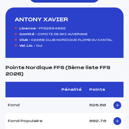
ANTONY XAVIER
foi(s) le ski
Licence :
FFS2694992
Comité :
COMITE DE SKI AUVERGNE
Club :
02268 CLUB NORDIQUE PLOMB DU CANTAL
Val. Lic. :
Oui
Points Nordique FFS (5ème liste FFS
2026)
Pénalité
Points
Fond
526.68
Fond Populaire
682.76