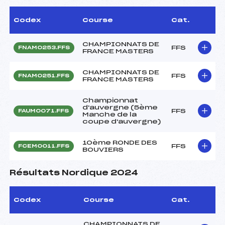
Codex
Course
Cat.
CHAMPIONNATS DE
FFS
FNAM0253.FFS
FRANCE MASTERS
CHAMPIONNATS DE
FFS
FNAM0251.FFS
FRANCE MASTERS
Championnat
d'auvergne (5ème
FFS
FAUM0071.FFS
Manche de la
coupe d'auvergne)
10ème RONDE DES
FFS
FCEM0011.FFS
BOUVIERS
Résultats Nordique 2024
Codex
Course
Cat.
CHAMPIONNATS DE