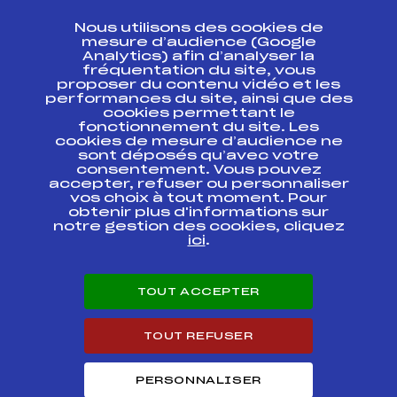
CONTACT
Nous utilisons des cookies de
ESPACE PRESSE
mesure d’audience (Google
Analytics) afin d’analyser la
fréquentation du site, vous
Ressources
proposer du contenu vidéo et les
performances du site, ainsi que des
Pass’Neige
cookies permettant le
Projet sportif fédéral
fonctionnement du site. Les
cookies de mesure d’audience ne
Projet de performance fédéral
sont déposés qu’avec votre
Antidopage
consentement. Vous pouvez
Pôle Développement, Formation, Suivi
accepter, refuser ou personnaliser
Scientifique
vos choix à tout moment. Pour
Listes ministérielles
obtenir plus d'informations sur
notre gestion des cookies, cliquez
Pôle vie de l’athlète
ici
.
Enseignement professionnel
Informatique et chronométrage
Circuits
TOUT ACCEPTER
Carrières
Développement des habiletés mentales
TOUT REFUSER
PERSONNALISER