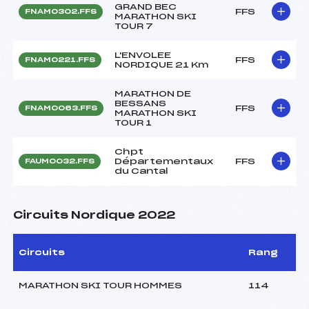
GRAND BEC
FFS
FNAM0302.FFS
MARATHON SKI
TOUR 7
L'ENVOLEE
FFS
FNAM0221.FFS
NORDIQUE 21 Km
MARATHON DE
BESSANS
FFS
FNAM0063.FFS
MARATHON SKI
TOUR 1
Chpt
Départementaux
FFS
FAUM0032.FFS
du Cantal
Circuits Nordique 2022
Circuits
Rang
MARATHON SKI TOUR HOMMES
114