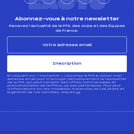
L'ACTU
Abonnez-vous à notre newsletter
Recevez l’actualité de la FFS, des clubs et des Équipes
de France.
Inscription
En cliquant sur « inscription », j’autorise la FFS à utiliser mon
adresse email pour m’envoyer périodiquement la newsletter
de la FFS, qui peut contenir des offres commerciales et
promotionnelles de la FFS ou de ses partenaires. Pour plus
d’informations sur les modalités d’exercice de vos droits et
la gestion de vos données, cliquez
ici