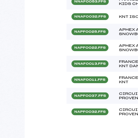
NNAF0053.FFS
KIDS C
KNT IS
NNAF0032.FFS
APHEX 
NAPF0025.FFS
SNOWB
APHEX 
NAPF0022.FFS
SNOWB
FRANCE
NNAF0013.FFS
KNT DA
FRANCE
NNAF0011.FFS
KNT
CIRCUI
NAPF0037.FFS
PROVE
CIRCUI
NAPF0032.FFS
PROVE