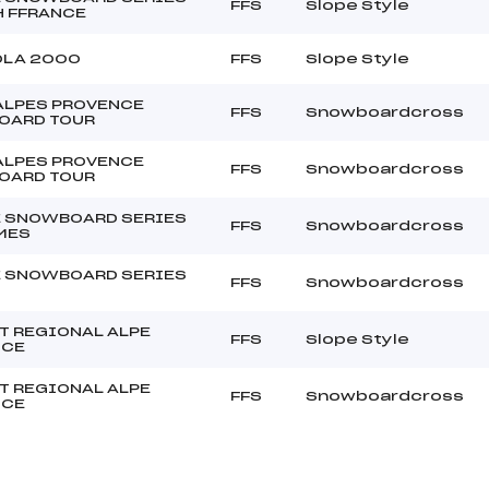
FFS
Slope Style
H FFRANCE
OLA 2000
FFS
Slope Style
ALPES PROVENCE
FFS
Snowboardcross
OARD TOUR
ALPES PROVENCE
FFS
Snowboardcross
OARD TOUR
 SNOWBOARD SERIES
FFS
Snowboardcross
MES
 SNOWBOARD SERIES
FFS
Snowboardcross
T REGIONAL ALPE
FFS
Slope Style
NCE
T REGIONAL ALPE
FFS
Snowboardcross
NCE