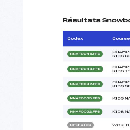
Résultats Snowb
Codex
Course
CHAMPI
NNAF0045.FFS
KIDS G
CHAMPI
NNAF0048.FFS
KIDS T
CHAMPI
NNAF0042.FFS
KIDS S
KIDS N
NNAF0035.FFS
KIDS N
NNAF0032.FFS
WORLD 
NPEF0120