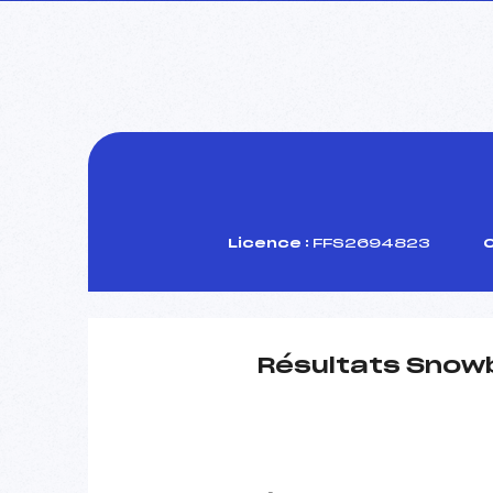
Licence :
FFS2694823
C
Résultats Snow