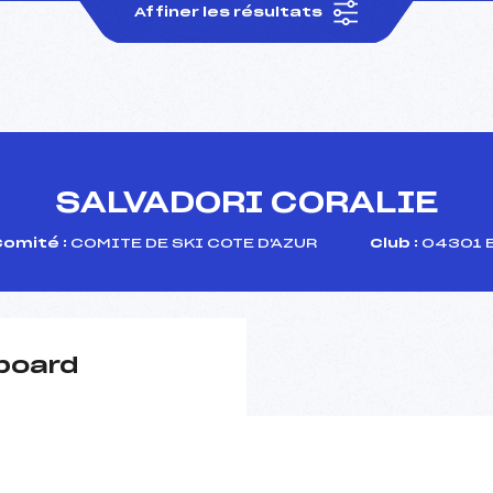
Affiner les résultats
SALVADORI CORALIE
omité :
COMITE DE SKI COTE D'AZUR
Club :
04301 B
board