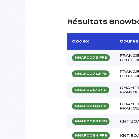
Résultats Snowb
Codex
Course
FRANCE
NNAF0075.FFS
CH FFR
FRANCE
NNAF0071.FFS
CH FFR
CHAMPI
NNAF0017.FFS
FRANCE
CHAMPI
NNAF0013.FFS
FRANCE
KNT BO
NNAF0023.FFS
KNT BO
NNAF0024.FFS