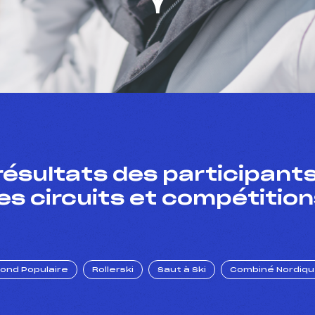
résultats des participants
es circuits et compétition
Fond Populaire
Rollerski
Saut à Ski
Combiné Nordiq