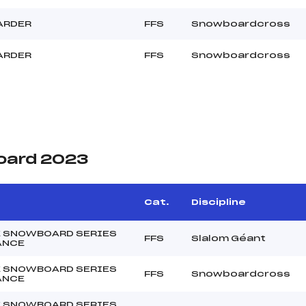
ARDER
FFS
Snowboardcross
ARDER
FFS
Snowboardcross
oard 2023
Cat.
Discipline
 SNOWBOARD SERIES
FFS
Slalom Géant
ANCE
 SNOWBOARD SERIES
FFS
Snowboardcross
ANCE
 SNOWBOARD SERIES