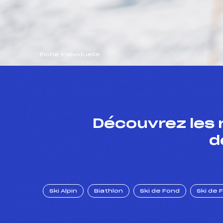
Fiche individuelle
Découvrez les 
d
Ski Alpin
Biathlon
Ski de Fond
Ski de 