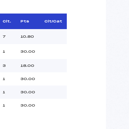
Clt.
Pts
Clt/Cat
7
10.80
1
30.00
3
18.00
1
30.00
1
30.00
1
30.00