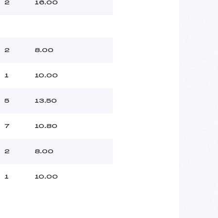
2
16.00
2
8.00
1
10.00
5
13.50
7
10.80
2
8.00
1
10.00