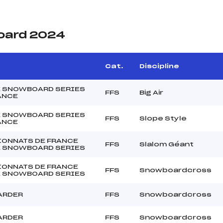
oard 2024
Cat.
Discipline
 SNOWBOARD SERIES
FFS
Big Air
ANCE
 SNOWBOARD SERIES
FFS
Slope Style
ANCE
ONNATS DE FRANCE
FFS
Slalom Géant
 SNOWBOARD SERIES
ONNATS DE FRANCE
FFS
Snowboardcross
 SNOWBOARD SERIES
ARDER
FFS
Snowboardcross
ARDER
FFS
Snowboardcross