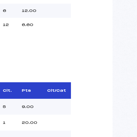
6
12.00
12
6.60
Clt.
Pts
Clt/Cat
5
9.00
1
20.00