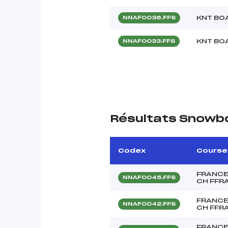
KNT BO
NNAF0036.FFS
KNT BO
NNAF0033.FFS
Résultats Snowb
Codex
Course
FRANCE
NNAF0045.FFS
CH FFR
FRANCE
NNAF0042.FFS
CH FFR
FRANCE