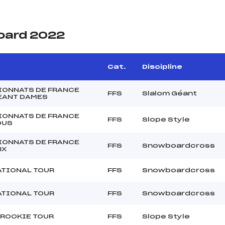
oard 2022
Cat.
Discipline
ONNATS DE FRANCE
FFS
Slalom Géant
EANT DAMES
ONNATS DE FRANCE
FFS
Slope Style
OUS
ONNATS DE FRANCE
FFS
Snowboardcross
BX
ATIONAL TOUR
FFS
Snowboardcross
ATIONAL TOUR
FFS
Snowboardcross
ROOKIE TOUR
FFS
Slope Style