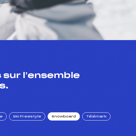
 sur l’ensemble
s.
ue
Ski Freestyle
Snowboard
Télémark