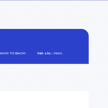
ACK TO BACK
Val. Lic. :
Non