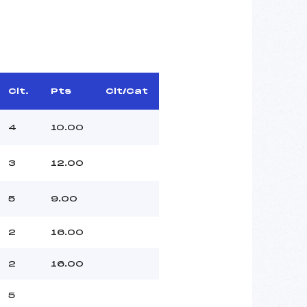
Clt.
Pts
Clt/Cat
4
10.00
3
12.00
5
9.00
2
16.00
2
16.00
5