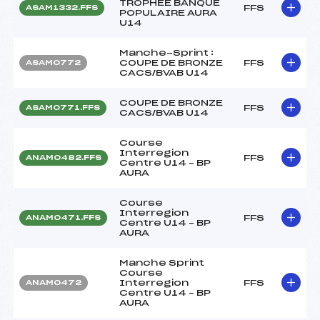
TROPHEE BANQUE
FFS
ASAM1332.FFS
POPULAIRE AURA
U14
Manche-Sprint :
COUPE DE BRONZE
FFS
ASAM0772
CACS/BVAB U14
COUPE DE BRONZE
FFS
ASAM0771.FFS
CACS/BVAB U14
Course
Interregion
FFS
ANAM0482.FFS
Centre U14 – BP
AURA
Course
Interregion
FFS
ANAM0471.FFS
Centre U14 – BP
AURA
Manche Sprint
Course
Interregion
FFS
ANAM0472
Centre U14 – BP
AURA