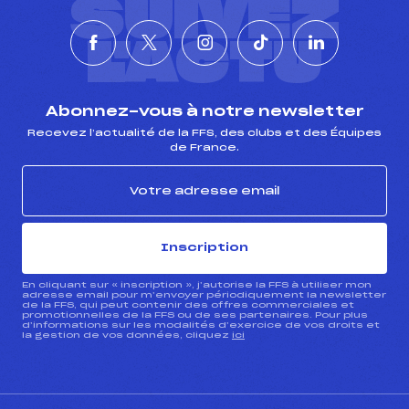
SUIVEZ
L'ACTU
Abonnez-vous à notre newsletter
Recevez l’actualité de la FFS, des clubs et des Équipes
de France.
Inscription
En cliquant sur « inscription », j’autorise la FFS à utiliser mon
adresse email pour m’envoyer périodiquement la newsletter
de la FFS, qui peut contenir des offres commerciales et
promotionnelles de la FFS ou de ses partenaires. Pour plus
d’informations sur les modalités d’exercice de vos droits et
la gestion de vos données, cliquez
ici