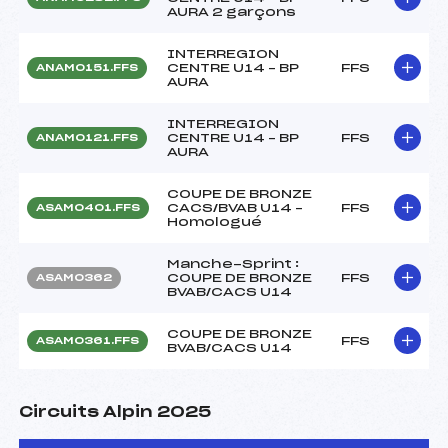
AURA 2 garçons
INTERREGION
CENTRE U14 – BP
FFS
ANAM0151.FFS
AURA
INTERREGION
CENTRE U14 – BP
FFS
ANAM0121.FFS
AURA
COUPE DE BRONZE
CACS/BVAB U14 –
FFS
ASAM0401.FFS
Homologué
Manche-Sprint :
COUPE DE BRONZE
FFS
ASAM0362
BVAB/CACS U14
COUPE DE BRONZE
FFS
ASAM0361.FFS
BVAB/CACS U14
Circuits Alpin 2025