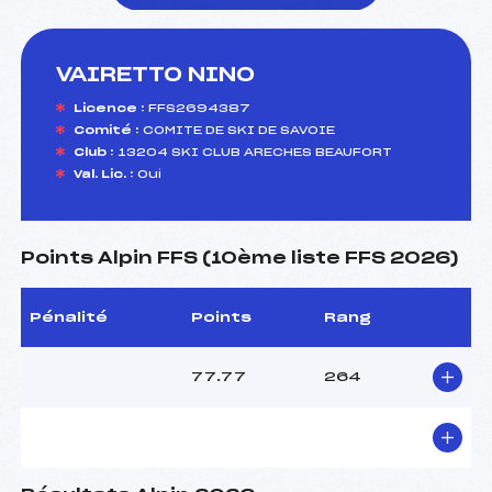
VAIRETTO NINO
foi(s) le ski
Licence :
FFS2694387
Comité :
COMITE DE SKI DE SAVOIE
Club :
13204 SKI CLUB ARECHES BEAUFORT
Val. Lic. :
Oui
Points Alpin FFS (10ème liste FFS 2026)
Pénalité
Points
Rang
77.77
264