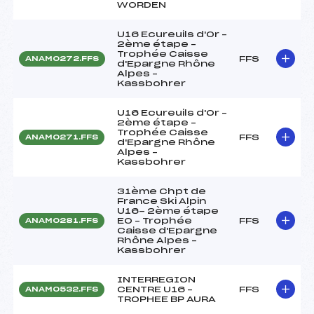
WORDEN
U16 Ecureuils d'Or –
2ème étape –
Trophée Caisse
FFS
ANAM0272.FFS
d'Epargne Rhône
Alpes –
Kassbohrer
U16 Ecureuils d'Or –
2ème étape –
Trophée Caisse
FFS
ANAM0271.FFS
d'Epargne Rhône
Alpes –
Kassbohrer
31ème Chpt de
France Ski Alpin
U16- 2ème étape
EO – Trophée
FFS
ANAM0281.FFS
Caisse d'Epargne
Rhône Alpes –
Kassbohrer
INTERREGION
CENTRE U16 –
FFS
ANAM0532.FFS
TROPHEE BP AURA