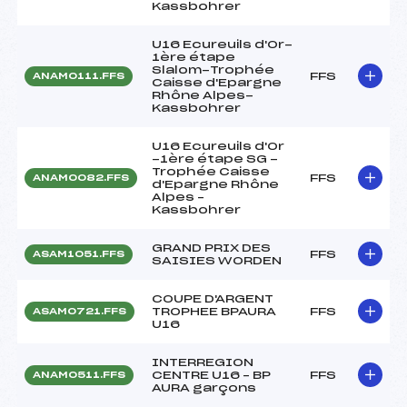
Kassbohrer
U16 Ecureuils d'Or-
1ère étape
Slalom-Trophée
FFS
ANAM0111.FFS
Caisse d'Epargne
Rhône Alpes-
Kassbohrer
U16 Ecureuils d'Or
-1ère étape SG -
Trophée Caisse
FFS
ANAM0082.FFS
d'Epargne Rhône
Alpes –
Kassbohrer
GRAND PRIX DES
FFS
ASAM1051.FFS
SAISIES WORDEN
COUPE D'ARGENT
TROPHEE BPAURA
FFS
ASAM0721.FFS
U16
INTERREGION
CENTRE U16 – BP
FFS
ANAM0511.FFS
AURA garçons