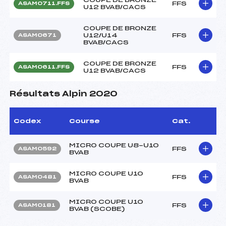
FFS
ASAM0711.FFS
U12 BVAB/CACS
COUPE DE BRONZE
U12/U14
FFS
ASAM0671
BVAB/CACS
COUPE DE BRONZE
FFS
ASAM0611.FFS
U12 BVAB/CACS
Résultats Alpin 2020
Codex
Course
Cat.
MICRO COUPE U8-U10
FFS
ASAM0592
BVAB
MICRO COUPE U10
FFS
ASAM0481
BVAB
MICRO COUPE U10
FFS
ASAM0181
BVAB (SCOBE)