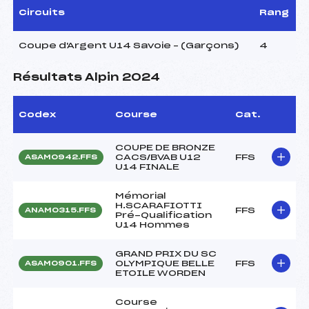
Circuits
Rang
Coupe d'Argent U14 Savoie – (Garçons)
4
Résultats Alpin 2024
Codex
Course
Cat.
COUPE DE BRONZE
CACS/BVAB U12
FFS
ASAM0942.FFS
U14 FINALE
Mémorial
H.SCARAFIOTTI
FFS
ANAM0315.FFS
Pré-Qualification
U14 Hommes
GRAND PRIX DU SC
OLYMPIQUE BELLE
FFS
ASAM0901.FFS
ETOILE WORDEN
Course