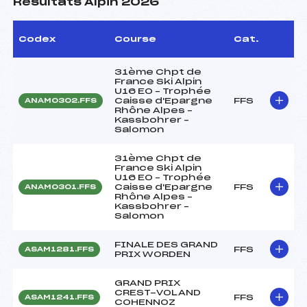
Résultats Alpin 2026
Codex
Course
Cat.
31ème Chpt de
France Ski Alpin
U16 EO – Trophée
Caisse d'Epargne
FFS
ANAM0302.FFS
Rhône Alpes –
Kassbohrer –
Salomon
31ème Chpt de
France Ski Alpin
U16 EO – Trophée
Caisse d'Epargne
FFS
ANAM0301.FFS
Rhône Alpes –
Kassbohrer –
Salomon
FINALE DES GRAND
FFS
ASAM1281.FFS
PRIX WORDEN
GRAND PRIX
CREST-VOLAND
FFS
ASAM1241.FFS
COHENNOZ