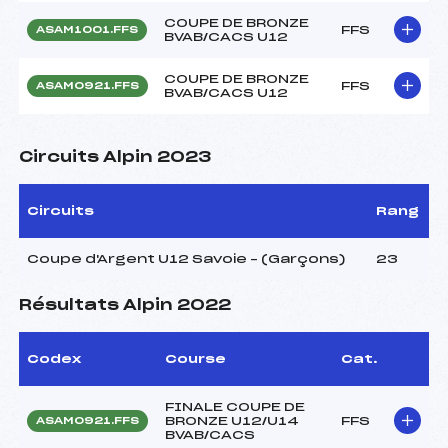
COUPE DE BRONZE
FFS
ASAM1001.FFS
BVAB/CACS U12
COUPE DE BRONZE
FFS
ASAM0921.FFS
BVAB/CACS U12
Circuits Alpin 2023
Circuits
Rang
Coupe d'Argent U12 Savoie – (Garçons)
23
Résultats Alpin 2022
Codex
Course
Cat.
FINALE COUPE DE
BRONZE U12/U14
FFS
ASAM0921.FFS
BVAB/CACS