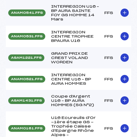
INTERREGION U16 –
BP AURA SAINTE
FFS
ANAM0541.FFS
FOY GS HOMME 14
Mars
INTERREGION
CENTRE TROPHEE
FFS
ANAM0531.FFS
BPAURA U16
GRAND PRIX DE
CREST VOLAND
FFS
ASAM1221.FFS
WORDEN
INTERREGION
CENTRE U16 – BP
FFS
ANAM0521.FFS
AURA HOMMES
Coupe d'Argent
U16 – BP AURA
FFS
ASAM1431.FFS
HOMMES (SG N°2)
U16 Ecureuils d'Or
-1ère étape GS -
Trophée Caisse
FFS
ANAM0161.FFS
d'Epargne Rhône
Alpes –