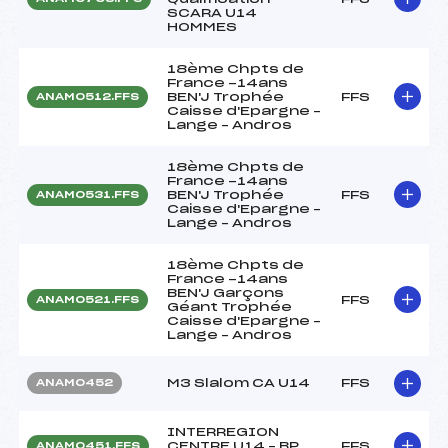
SCARA U14
HOMMES
18ème Chpts de
France -14ans
BEN'J Trophée
FFS
ANAM0512.FFS
Caisse d'Epargne –
Lange – Andros
18ème Chpts de
France -14ans
BEN'J Trophée
FFS
ANAM0531.FFS
Caisse d'Epargne –
Lange – Andros
18ème Chpts de
France -14ans
BEN'J Garçons
FFS
ANAM0521.FFS
Géant Trophée
Caisse d'Epargne –
Lange – Andros
M3 Slalom CA U14
FFS
ANAM0452
INTERREGION
CENTRE U14 – BP
FFS
ANAM0451.FFS