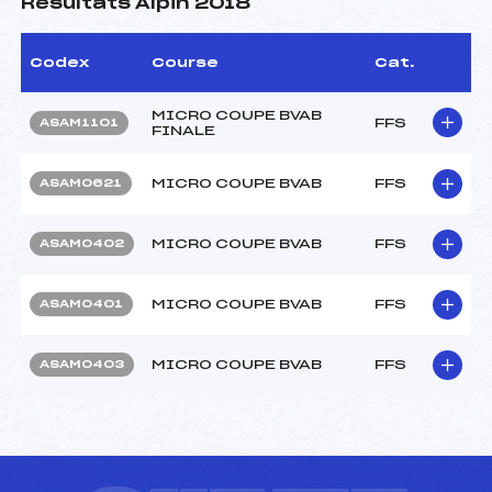
Résultats Alpin 2018
Codex
Course
Cat.
MICRO COUPE BVAB
FFS
ASAM1101
FINALE
MICRO COUPE BVAB
FFS
ASAM0621
MICRO COUPE BVAB
FFS
ASAM0402
MICRO COUPE BVAB
FFS
ASAM0401
MICRO COUPE BVAB
FFS
ASAM0403