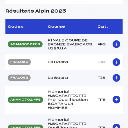
Résultats Alpin 2025
Codex
Course
Cat.
FINALE COUPE DE
BRONZE BVAB/CACS
FFS
ASAM0652.FFS
U12/U14
La Scara
FIS
FRA1050
La Scara
FIS
FRA1052
Mémorial
H.SCARAFFIOTTI
Pré-Qualification
FFS
ANAM0702.FFS
SCARA U14
HOMMES
Mémorial
H.SCARAFFIOTTI
Qualification
FFS
ANAM0703.FFS