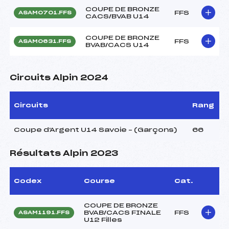
COUPE DE BRONZE
FFS
ASAM0701.FFS
CACS/BVAB U14
COUPE DE BRONZE
FFS
ASAM0631.FFS
BVAB/CACS U14
Circuits Alpin 2024
Circuits
Rang
Coupe d'Argent U14 Savoie – (Garçons)
66
Résultats Alpin 2023
Codex
Course
Cat.
COUPE DE BRONZE
BVAB/CACS FINALE
FFS
ASAM1191.FFS
U12 Filles