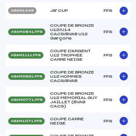
JB' CUP
FFS
ASAM1442
COUPE DE BRONZE
U12/U14
FFS
ASAM0841.FFS
CACS/BVAB U12
Garçons
COUPE D'ARGENT
U12 TROPHEE
FFS
ASAM1111.FFS
CARRE NEIGE
COUPE DE BRONZE
U12 HOMMES
FFS
ASAM0821.FFS
CACS/BVAB
COUPE DE BRONZE
U12 MEMORIAL GUY
FFS
ASAM0771.FFS
JAILLET (BVAB
CACS)
COUPE CARRE
FFS
ASAM1071.FFS
NEIGE
COUPE DE BRONZE