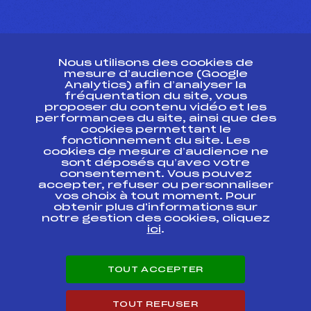
CONTACT
Nous utilisons des cookies de
ESPACE PRESSE
mesure d’audience (Google
Analytics) afin d’analyser la
fréquentation du site, vous
Ressources
proposer du contenu vidéo et les
performances du site, ainsi que des
Pass’Neige
cookies permettant le
Projet sportif fédéral
fonctionnement du site. Les
cookies de mesure d’audience ne
Projet de performance fédéral
sont déposés qu’avec votre
Antidopage
consentement. Vous pouvez
Pôle Développement, Formation, Suivi
accepter, refuser ou personnaliser
Scientifique
vos choix à tout moment. Pour
Listes ministérielles
obtenir plus d'informations sur
notre gestion des cookies, cliquez
Pôle vie de l’athlète
ici
.
Enseignement professionnel
Informatique et chronométrage
Circuits
TOUT ACCEPTER
Carrières
Développement des habiletés mentales
TOUT REFUSER