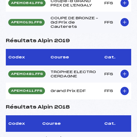
Coupe-B GRAND
FFS
APEM0641.FFS
PRIX DE L'ENGALY
COUPE DE BRONZE –
Gd Prix de
FFS
APEM0131.FFS
Cauterets
Résultats Alpin 2019
Codex
Course
Cat.
TROPHEE ELECTRO
FFS
APEM0481.FFS
CERDAGNE
Grand Prix EDF
FFS
APEM0411.FFS
Résultats Alpin 2018
Codex
Course
Cat.