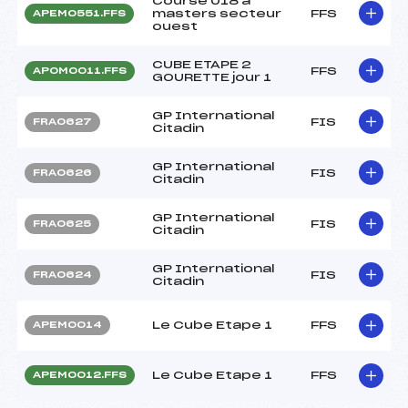
Course U18 à
masters secteur
FFS
APEM0551.FFS
ouest
CUBE ETAPE 2
FFS
APOM0011.FFS
GOURETTE jour 1
GP International
FIS
FRA0627
Citadin
GP International
FIS
FRA0626
Citadin
GP International
FIS
FRA0625
Citadin
GP International
FIS
FRA0624
Citadin
Le Cube Etape 1
FFS
APEM0014
Le Cube Etape 1
FFS
APEM0012.FFS