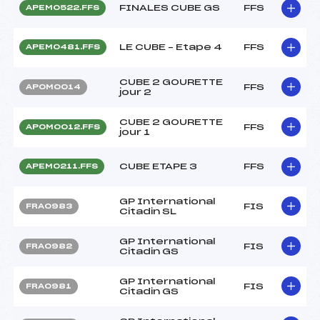
FINALES CUBE GS
FFS
APEM0522.FFS
LE CUBE – Etape 4
FFS
APEM0481.FFS
CUBE 2 GOURETTE
FFS
APOM0014
jour 2
CUBE 2 GOURETTE
FFS
APOM0012.FFS
jour 1
CUBE ETAPE 3
FFS
APEM0211.FFS
GP International
FIS
FRA0983
Citadin SL
GP International
FIS
FRA0982
Citadin GS
GP International
FIS
FRA0981
Citadin GS