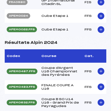
GP International
FIS
FRA0980
Citadin SL
Cube Etape 1
FFS
APEM0024
Cube Etape 1
FFS
APEM0022.FFS
Résultats Alpin 2024
Codex
Course
Cat.
Coupe d'Argent
U16 Championnat
FFS
APEM0487.FFS
des Pyrénées
FINALE COUPE A
FFS
APEM0483.FFS
U16
Coupe B SO U14
U16 – Grand Prix de
FFS
APEM0632.FFS
Peyragudes