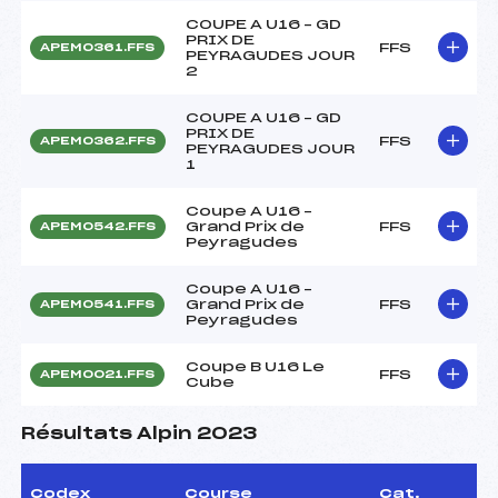
COUPE A U16 – GD
PRIX DE
FFS
APEM0361.FFS
PEYRAGUDES JOUR
2
COUPE A U16 – GD
PRIX DE
FFS
APEM0362.FFS
PEYRAGUDES JOUR
1
Coupe A U16 –
Grand Prix de
FFS
APEM0542.FFS
Peyragudes
Coupe A U16 –
Grand Prix de
FFS
APEM0541.FFS
Peyragudes
Coupe B U16 Le
FFS
APEM0021.FFS
Cube
Résultats Alpin 2023
Codex
Course
Cat.