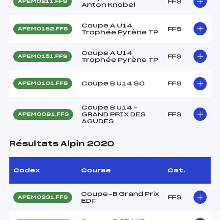
FFS
APEM0211.FFS
Anton Knobel
Coupe A U14
FFS
APEM0152.FFS
Trophée Pyrène TP
Coupe A U14
FFS
APEM0151.FFS
Trophée Pyrène TP
Coupe B U14 SO
FFS
APEM0101.FFS
Coupe B U14 –
GRAND PRIX DES
FFS
APEM0081.FFS
AGUDES
Résultats Alpin 2020
Codex
Course
Cat.
Coupe-B Grand Prix
FFS
APEM0331.FFS
EDF