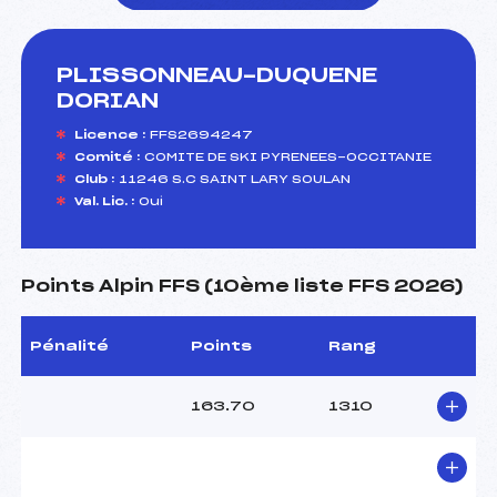
PLISSONNEAU-DUQUENE
foi(s) le ski
DORIAN
Licence :
FFS2694247
Comité :
COMITE DE SKI PYRENEES-OCCITANIE
Club :
11246 S.C SAINT LARY SOULAN
Val. Lic. :
Oui
Points Alpin FFS (10ème liste FFS 2026)
Pénalité
Points
Rang
163.70
1310