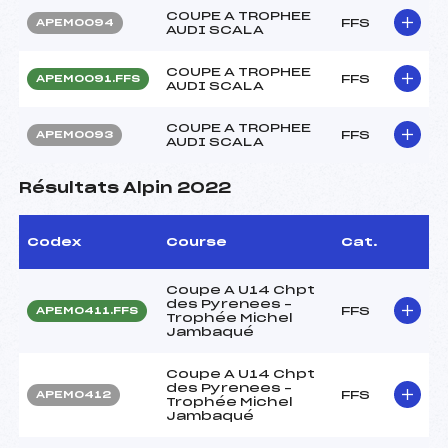
COUPE A TROPHEE
FFS
APEM0094
AUDI SCALA
COUPE A TROPHEE
FFS
APEM0091.FFS
AUDI SCALA
COUPE A TROPHEE
FFS
APEM0093
AUDI SCALA
Résultats Alpin 2022
Codex
Course
Cat.
Coupe A U14 Chpt
des Pyrenees –
FFS
APEM0411.FFS
Trophée Michel
Jambaqué
Coupe A U14 Chpt
des Pyrenees –
FFS
APEM0412
Trophée Michel
Jambaqué