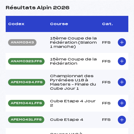
Résultats Alpin 2026
Codex
Course
Cat.
15ème Coupe de la
Fédération (Slalom
FFS
ANAM0343
1 manche)
15ème Coupe de la
FFS
ANAM0323.FFS
Fédération
Championnat des
Pyrénées U18 à
FFS
APEM0494.FFS
Masters – Finale du
Cube Jour 1
Cube Etape 4 Jour
FFS
APEM0441.FFS
2
Cube Etape 4
FFS
APEM0431.FFS