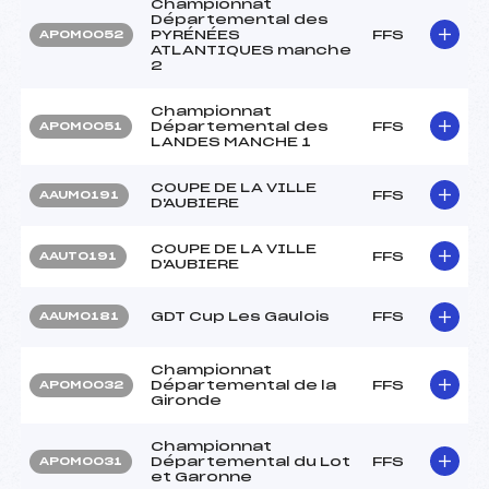
Championnat
Départemental des
PYRÉNÉES
FFS
APOM0052
ATLANTIQUES manche
2
Championnat
Départemental des
FFS
APOM0051
LANDES MANCHE 1
COUPE DE LA VILLE
FFS
AAUM0191
D'AUBIERE
COUPE DE LA VILLE
FFS
AAUT0191
D'AUBIERE
GDT Cup Les Gaulois
FFS
AAUM0181
Championnat
Départemental de la
FFS
APOM0032
Gironde
Championnat
Départemental du Lot
FFS
APOM0031
et Garonne