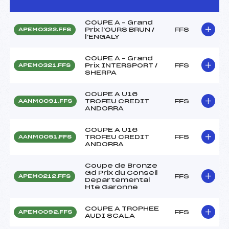
COUPE A – Grand
Prix l'OURS BRUN /
FFS
APEM0322.FFS
l'ENGALY
COUPE A – Grand
Prix INTERSPORT /
FFS
APEM0321.FFS
SHERPA
COUPE A U16
TROFEU CREDIT
FFS
AANM0091.FFS
ANDORRA
COUPE A U16
TROFEU CREDIT
FFS
AANM0051.FFS
ANDORRA
Coupe de Bronze
Gd Prix du Conseil
FFS
APEM0212.FFS
Departemental
Hte Garonne
COUPE A TROPHEE
FFS
APEM0092.FFS
AUDI SCALA