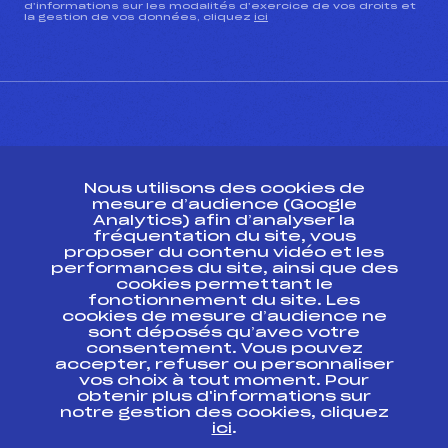
d’informations sur les modalités d’exercice de vos droits et
la gestion de vos données, cliquez
ici
CONTACT
Nous utilisons des cookies de
ESPACE PRESSE
mesure d’audience (Google
Analytics) afin d’analyser la
fréquentation du site, vous
Ressources
proposer du contenu vidéo et les
performances du site, ainsi que des
Pass’Neige
cookies permettant le
Projet sportif fédéral
fonctionnement du site. Les
cookies de mesure d’audience ne
Projet de performance fédéral
sont déposés qu’avec votre
Antidopage
consentement. Vous pouvez
Pôle Développement, Formation, Suivi
accepter, refuser ou personnaliser
Scientifique
vos choix à tout moment. Pour
Listes ministérielles
obtenir plus d'informations sur
notre gestion des cookies, cliquez
Pôle vie de l’athlète
ici
.
Enseignement professionnel