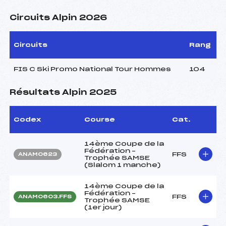
Circuits Alpin 2026
Circuits
Rang
FIS C Ski Promo National Tour Hommes
104
Résultats Alpin 2025
Codex
Course
Cat.
14ème Coupe de la
Fédération –
FFS
ANAM0623
Trophée SAMSE
(Slalom 1 manche)
14ème Coupe de la
Fédération –
FFS
ANAM0603.FFS
Trophée SAMSE
(1er jour)