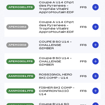
Coupe A U14 Chpt
des Pyrenees –
FFS
APEM0361.FFS
Trophée Vitalini
ApproMoutain EDF
Coupe A U14 Chpt
des Pyrenees –
FFS
APEM0362
Trophée Vitalini
ApproMoutain EDF
COUPE B SO U14 –
CHALLENGE
FFS
APEM0302
GIMBER
Coupe B SO U14 –
CHALLENGE
FFS
APEM0301.FFS
GIMBER
ROSSIGNOL HERO
FFS
AANM0091.FFS
SKI COMP – U14
FISHER SKI COMP –
CONFRONTACIÓ
FFS
AANM0081.FFS
U14
Coupe B U14 SO