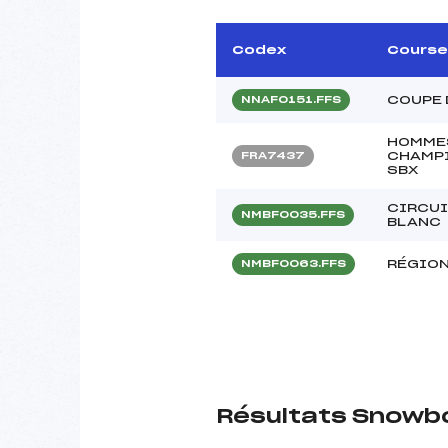
Codex
Course
COUPE 
NNAF0151.FFS
HOMMES
CHAMPI
FRA7437
SBX
CIRCUI
NMBF0035.FFS
BLANC
RÉGION
NMBF0063.FFS
Résultats Snowb