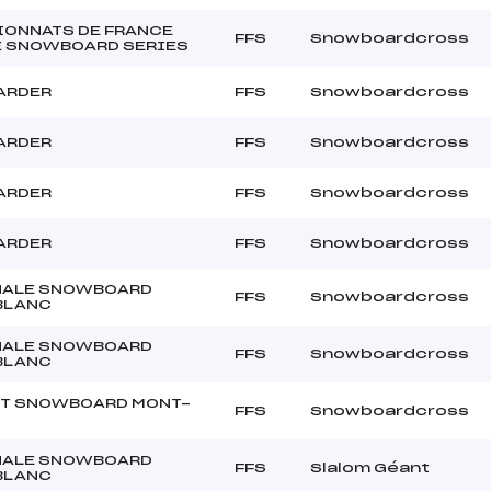
ONNATS DE FRANCE
FFS
Snowboardcross
 SNOWBOARD SERIES
ARDER
FFS
Snowboardcross
ARDER
FFS
Snowboardcross
ARDER
FFS
Snowboardcross
ARDER
FFS
Snowboardcross
NALE SNOWBOARD
FFS
Snowboardcross
BLANC
NALE SNOWBOARD
FFS
Snowboardcross
BLANC
IT SNOWBOARD MONT-
FFS
Snowboardcross
NALE SNOWBOARD
FFS
Slalom Géant
BLANC