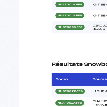
KNT SB
NNAF0014.FFS
KNT SB
NNAF0012.FFS
CIRCUI
NMBF0033.FFS
BLANC
Résultats Snowb
Codex
Course
LIGUE 
NMBF0072.FFS
CHAMPI
NNAF0017.FFS
FRANCE