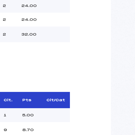
2
24.00
2
24.00
2
32.00
Clt.
Pts
Clt/Cat
1
5.00
9
8.70