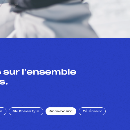
 sur l’ensemble
s.
ue
Ski Freestyle
Snowboard
Télémark