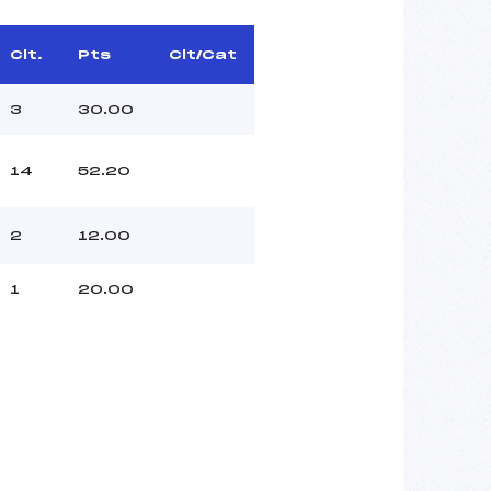
Clt.
Pts
Clt/Cat
3
30.00
14
52.20
2
12.00
1
20.00