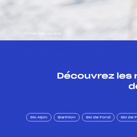
Fiche individuelle
Découvrez les 
d
Ski Alpin
Biathlon
Ski de Fond
Ski de 