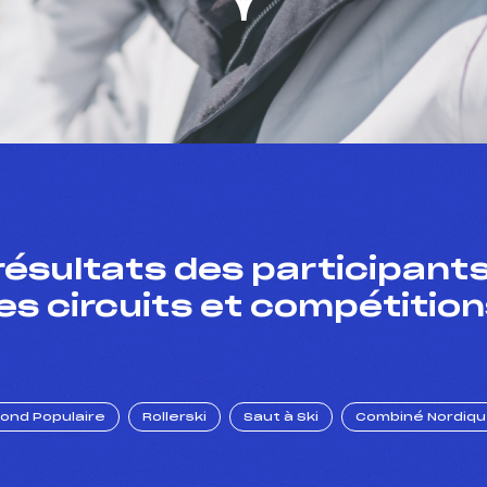
résultats des participants
es circuits et compétition
Fond Populaire
Rollerski
Saut à Ski
Combiné Nordiq