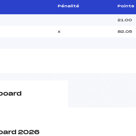
Pénalité
Points
21.00
x
82.05
board
oard 2026