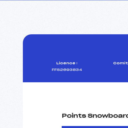
Licence :
Comit
FFS2693834
Points Snowboard