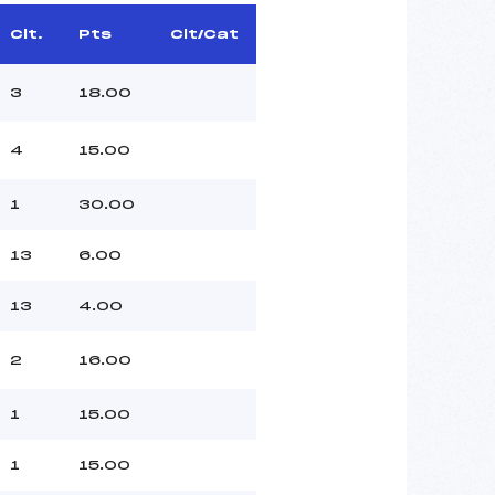
Clt.
Pts
Clt/Cat
3
18.00
4
15.00
1
30.00
13
6.00
13
4.00
2
16.00
1
15.00
1
15.00