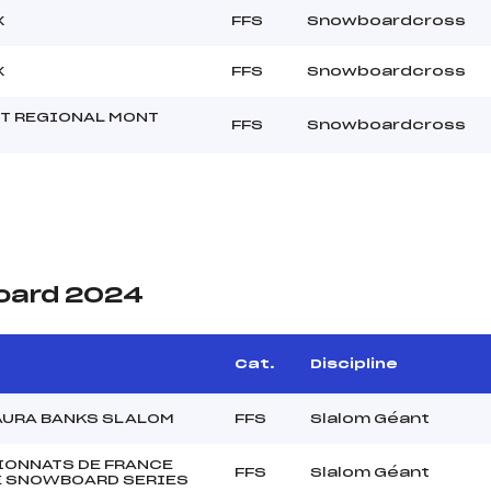
X
FFS
Snowboardcross
X
FFS
Snowboardcross
T REGIONAL MONT
FFS
Snowboardcross
oard 2024
Cat.
Discipline
AURA BANKS SLALOM
FFS
Slalom Géant
ONNATS DE FRANCE
FFS
Slalom Géant
 SNOWBOARD SERIES