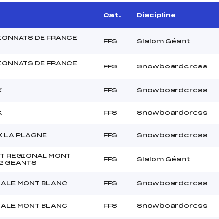
Cat.
Discipline
ONNATS DE FRANCE
FFS
Slalom Géant
ONNATS DE FRANCE
FFS
Snowboardcross
X
FFS
Snowboardcross
X
FFS
Snowboardcross
X LA PLAGNE
FFS
Snowboardcross
T REGIONAL MONT
FFS
Slalom Géant
2 GEANTS
ALE MONT BLANC
FFS
Snowboardcross
ALE MONT BLANC
FFS
Snowboardcross