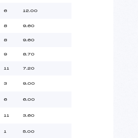
6
12.00
8
9.60
8
9.60
9
8.70
11
7.20
3
9.00
6
6.00
11
3.60
1
5.00