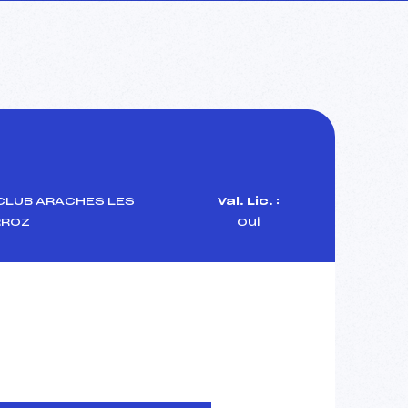
CLUB ARACHES LES
Val. Lic. :
RROZ
Oui