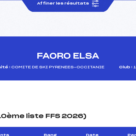
Affiner les résultats
FAORO ELSA
té :
COMITE DE SKI PYRENEES-OCCITANIE
Club :
1
(10ème liste FFS 2026)
ints
Rang
Date
Per