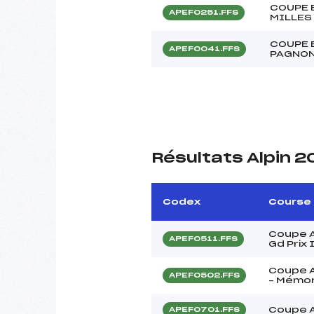
COUPE 
APEF0251.FFS
MILLES
COUPE 
APEF0041.FFS
PAGNO
Résultats Alpin 
Codex
Course
Coupe A
APEF0511.FFS
Gd Prix
Coupe A
APEF0502.FFS
– Mémor
Coupe A
APEF0701.FFS