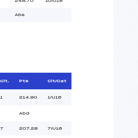
7
248.70
10/U18
Abs
Clt.
Pts
Clt/Cat
1
214.90
1/U16
Abd
7
207.28
7/U16