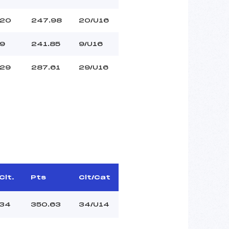
20
247.98
20/U16
9
241.85
9/U16
29
287.61
29/U16
Clt.
Pts
Clt/Cat
34
350.63
34/U14