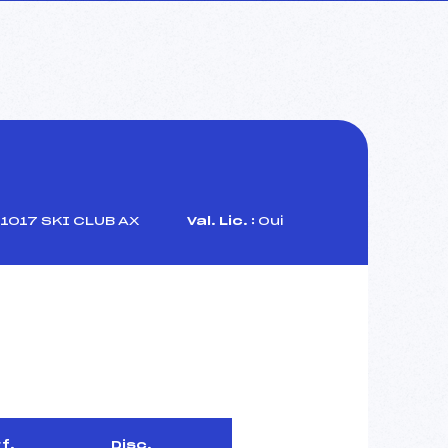
1017 SKI CLUB AX
Val. Lic. :
Oui
f.
Disc.