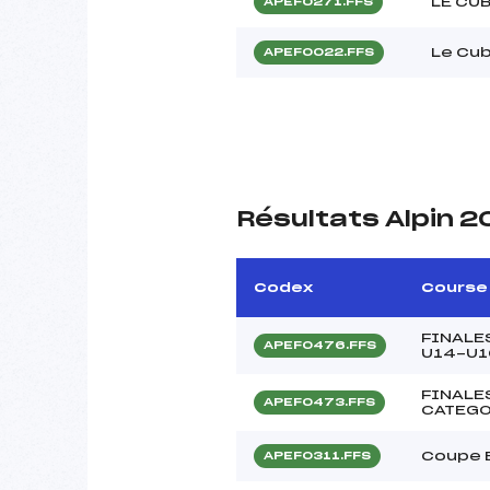
LE CUB
APEF0271.FFS
Le Cu
APEF0022.FFS
Résultats Alpin 
Codex
Course
FINALE
APEF0476.FFS
U14-U1
FINALES
APEF0473.FFS
CATEGO
Coupe B
APEF0311.FFS