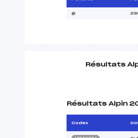
@
29
Résultats Al
Résultats Alpin 
Codex
Co