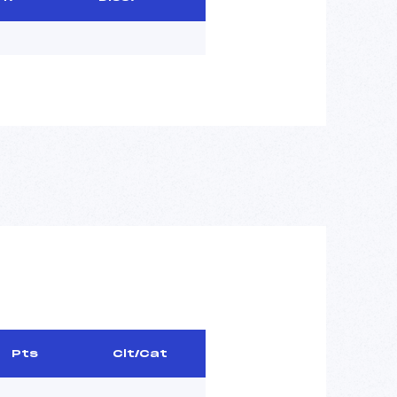
Pts
Clt/Cat