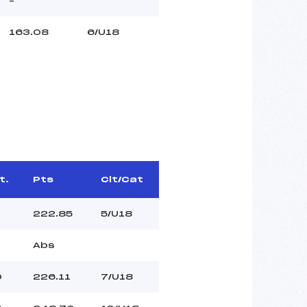
–
163.08
6/U18
t.
Pts
Clt/Cat
222.85
5/U18
Abs
0
226.11
7/U18