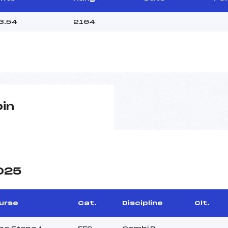
3.54
2164
pin
2025
urse
Cat.
Discipline
Clt.