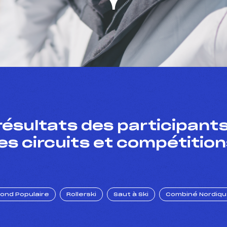
résultats des participants
es circuits et compétition
Fond Populaire
Rollerski
Saut à Ski
Combiné Nordiq