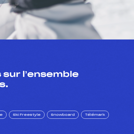
 sur l’ensemble
s.
ue
Ski Freestyle
Snowboard
Télémark