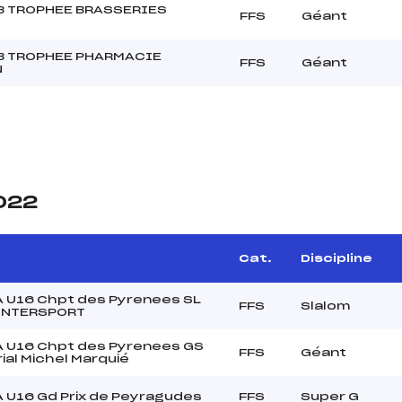
B TROPHEE BRASSERIES
FFS
Géant
B TROPHEE PHARMACIE
FFS
Géant
N
2022
Cat.
Discipline
 U16 Chpt des Pyrenees SL
FFS
Slalom
 INTERSPORT
 U16 Chpt des Pyrenees GS
FFS
Géant
ial Michel Marquié
 U16 Gd Prix de Peyragudes
FFS
Super G