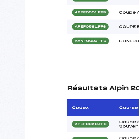
Coupe A
APEF0501.FFS
COUPE 
APEF0581.FFS
CONFRO
AANF0021.FFS
Résultats Alpin 
Codex
Course
Coupe d
APEF0360.FFS
Souven
Coupe d