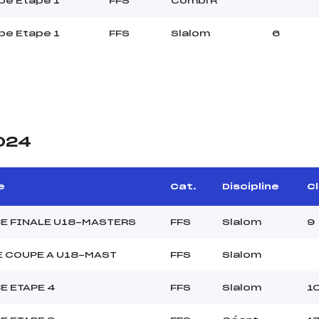
be Etape 1
FFS
Combi R
be Etape 1
FFS
Slalom
6
2024
e
Cat.
Discipline
Cl
BE FINALE U18-MASTERS
FFS
Slalom
9
E COUPE A U18-MAST
FFS
Slalom
E ETAPE 4
FFS
Slalom
1