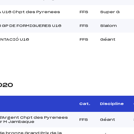
 U16 Chpt des Pyrenees
FFS
Super G
B GP DE FORMIGUERES U16
FFS
Slalom
NTACIÓ U16
FFS
Géant
2020
Cat.
Discipline
'Argent Chpt des Pyrenees
FFS
Géant
ir M Jambaque
e bronze Grand Prix de la