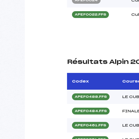
Cu
APEF0024
Cu
APEF0022.FFS
Résultats Alpin 
Codex
Cours
LE CU
APEF0488.FFS
FINAL
APEF0484.FFS
LE CUB
APEF0461.FFS