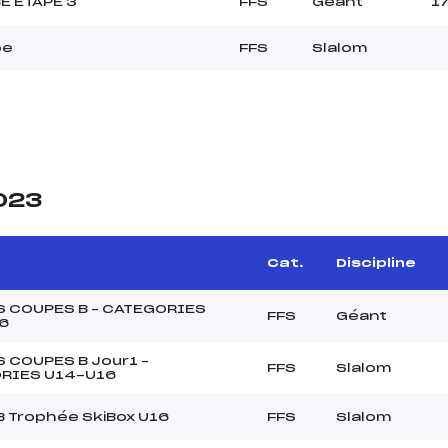
E ETAPE 3
FFS
Géant
1
be
FFS
Slalom
2023
Cat.
Discipline
S COUPES B – CATEGORIES
FFS
Géant
6
 COUPES B Jour1 –
FFS
Slalom
RIES U14-U16
 Trophée SkiBox U16
FFS
Slalom