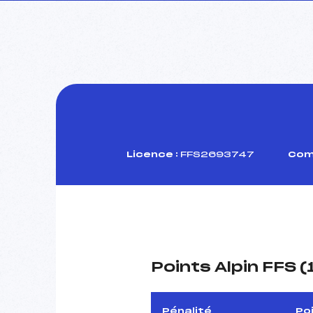
Licence :
FFS2693747
Comi
Points Alpin FFS 
Pénalité
Po