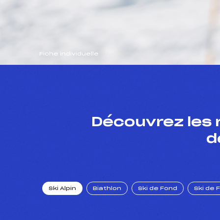
Fiche individuelle
Découvrez les 
d
Ski Alpin
Biathlon
Ski de Fond
Ski de 