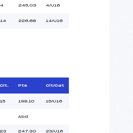
4
245.03
4/U16
14
226.68
14/U16
Clt.
Pts
Clt/Cat
15
199.10
15/U16
Abd
23
247.30
23/U16