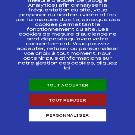
mesure d’audience (Google
SAMSE NATIONAL TOUR SAUT SPECIAL
11
Analytics) afin d’analyser la
U17 GARCONS
fréquentation du site, vous
proposer du contenu vidéo et les
SAMSE NATIONAL TOUR COMBINE
performances du site, ainsi que des
18
NORDIQUE T.C HOMMES
cookies permettant le
fonctionnement du site. Les
cookies de mesure d’audience ne
SAMSE NATIONAL TOUR
1
sont déposés qu’avec votre
COMBINE NORDIQUE U17 GARCONS
consentement. Vous pouvez
accepter, refuser ou personnaliser
Résultats Nordique 2021
vos choix à tout moment. Pour
obtenir plus d'informations sur
notre gestion des cookies, cliquez
ici
.
Codex
Course
Cat.
SAMSE CN U17
TOUT ACCEPTER
FFS
CNAM0151.FFS
HOMMES
TOUT REFUSER
U17 HOMMES
CHALLENGE
FFS
TNAM0222.FFS
NATIONAL
PERSONNALISER
SAMSE SUMMER
NATIONAL TOUR –
FFS
CNAM0121.FFS
U17