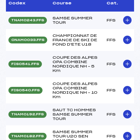
Codex
Course
Cat.
SAMSE SUMMER
FFS
TNAM0243.FFS
TOUR
CHAMPIONNAT DE
FRANCE DE SKI DE
FFS
ONAM0033.FFS
FOND D'ETE U18
COUPE DES ALPES
OPA COMBINE
FFS
FIS0541.FFS
NORDIQUE NH – 5
Km
COUPE DES ALPES
OPA COMBINE
FFS
FIS0540.FFS
NORDIQUE NH – 10
Km
SAUT TC HOMMES
SAMSE SUMMER
FFS
TNAM0192.FFS
TOUR
SAMSE SUMMER
TOUR U20 SEN
FFS
TNAM0182.FFS