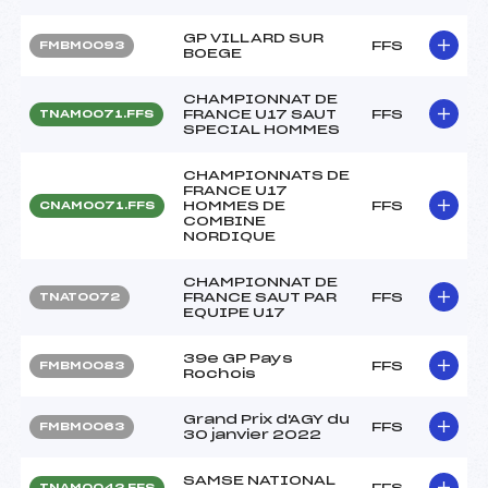
GP VILLARD SUR
FFS
FMBM0093
BOEGE
CHAMPIONNAT DE
FRANCE U17 SAUT
FFS
TNAM0071.FFS
SPECIAL HOMMES
CHAMPIONNATS DE
FRANCE U17
HOMMES DE
FFS
CNAM0071.FFS
COMBINE
NORDIQUE
CHAMPIONNAT DE
FRANCE SAUT PAR
FFS
TNAT0072
EQUIPE U17
39e GP Pays
FFS
FMBM0083
Rochois
Grand Prix d'AGY du
FFS
FMBM0063
30 janvier 2022
SAMSE NATIONAL
FFS
TNAM0042.FFS