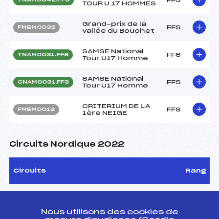
TOUR U 17 HOMMES
Grand-prix de la
FFS
FMBM0033
Vallée du Bouchet
SAMSE National
FFS
TNAM0031.FFS
Tour U17 Homme
SAMSE National
FFS
CNAM0031.FFS
Tour U17 Homme
CRITERIUM DE LA
FFS
FMBM0012
1ère NEIGE
Circuits Nordique 2022
Circuits
Rang
FOND – MONT BLANC CHALLENGE U17
2
GARCONS
Nous utilisons des cookies de