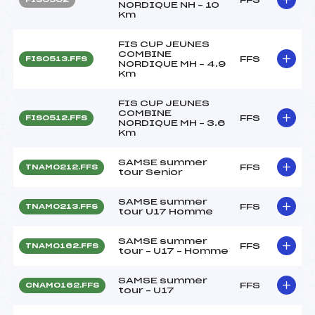
NORDIQUE NH – 10
Km
FIS CUP JEUNES
COMBINE
FFS
FIS0513.FFS
NORDIQUE MH – 4.9
Km
FIS CUP JEUNES
COMBINE
FFS
FIS0512.FFS
NORDIQUE MH – 3.6
Km
SAMSE summer
FFS
TNAM0212.FFS
tour Senior
SAMSE summer
FFS
TNAM0213.FFS
tour U17 Homme
SAMSE summer
FFS
TNAM0162.FFS
tour – U17 – Homme
SAMSE summer
FFS
CNAM0162.FFS
tour – U17