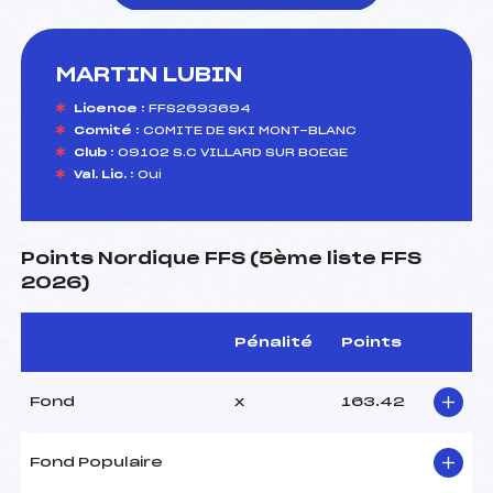
MARTIN LUBIN
foi(s) le ski
Licence :
FFS2693694
Comité :
COMITE DE SKI MONT-BLANC
Club :
09102 S.C VILLARD SUR BOEGE
Val. Lic. :
Oui
Points Nordique FFS (5ème liste FFS
2026)
Pénalité
Points
Fond
x
163.42
Fond Populaire