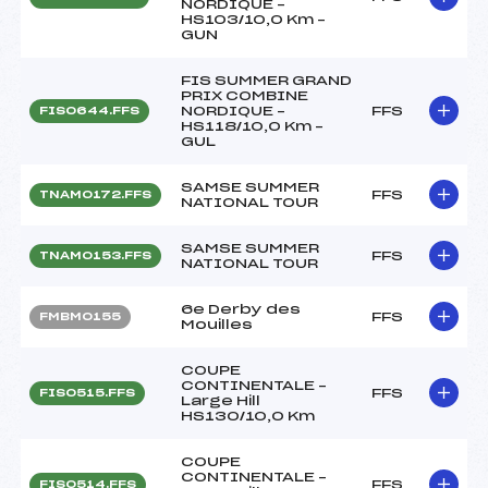
NORDIQUE –
HS103/10,0 Km –
GUN
FIS SUMMER GRAND
PRIX COMBINE
NORDIQUE –
FFS
FIS0644.FFS
HS118/10,0 Km –
GUL
SAMSE SUMMER
FFS
TNAM0172.FFS
NATIONAL TOUR
SAMSE SUMMER
FFS
TNAM0153.FFS
NATIONAL TOUR
6e Derby des
FFS
FMBM0155
Mouilles
COUPE
CONTINENTALE –
FFS
FIS0515.FFS
Large Hill
HS130/10,0 Km
COUPE
CONTINENTALE –
FFS
FIS0514.FFS