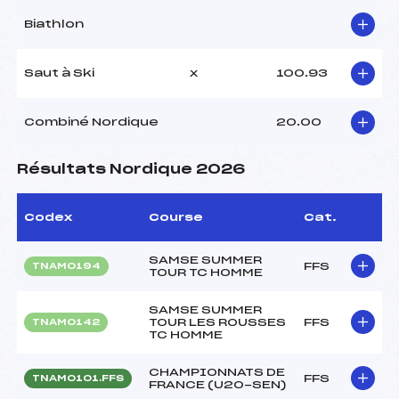
Biathlon
Saut à Ski
x
100.93
Combiné Nordique
20.00
Résultats Nordique 2026
Codex
Course
Cat.
SAMSE SUMMER
FFS
TNAM0194
TOUR TC HOMME
SAMSE SUMMER
TOUR LES ROUSSES
FFS
TNAM0142
TC HOMME
CHAMPIONNATS DE
FFS
TNAM0101.FFS
FRANCE (U20-SEN)