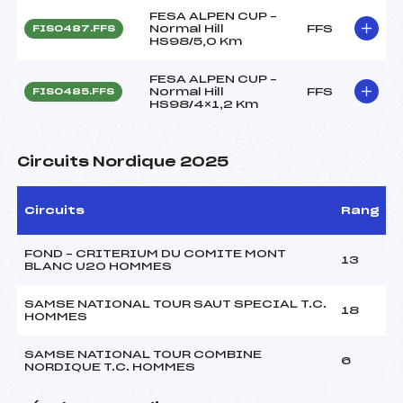
FESA ALPEN CUP –
Normal Hill
FFS
FIS0487.FFS
HS98/5,0 Km
FESA ALPEN CUP –
Normal Hill
FFS
FIS0485.FFS
HS98/4×1,2 Km
Circuits Nordique 2025
Circuits
Rang
FOND – CRITERIUM DU COMITE MONT
13
BLANC U20 HOMMES
SAMSE NATIONAL TOUR SAUT SPECIAL T.C.
18
HOMMES
SAMSE NATIONAL TOUR COMBINE
6
NORDIQUE T.C. HOMMES