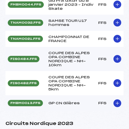
Gd Prix d'AGY du 8
janvier 2023 – Indiv
FFS
FMBM0044.FFS
Skate
SAMSE TOUR U17
FFS
TNAM0032.FFS
hommes
CHAMPIONNAT DE
FFS
TNAM0021.FFS
FRANCE
COUPE DES ALPES
OPA COMBINE
FFS
FIS0484.FFS
NORDIQUE – NH-
10km
COUPE DES ALPES
OPA COMBINE
FFS
FIS0482.FFS
NORDIQUE – NH-
5km
GP CN Glières
FFS
FMBM0013.FFS
Circuits Nordique 2023