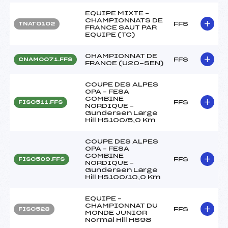
EQUIPE MIXTE –
CHAMPIONNATS DE
FFS
TNAT0102
FRANCE SAUT PAR
EQUIPE (TC)
CHAMPIONNAT DE
FFS
CNAM0071.FFS
FRANCE (U20-SEN)
COUPE DES ALPES
OPA – FESA
COMBINE
FFS
FIS0511.FFS
NORDIQUE –
Gundersen Large
Hill HS100/5,0 Km
COUPE DES ALPES
OPA – FESA
COMBINE
FFS
FIS0509.FFS
NORDIQUE –
Gundersen Large
Hill HS100/10,0 Km
EQUIPE –
CHAMPIONNAT DU
FFS
FIS0528
MONDE JUNIOR
Normal Hill HS98