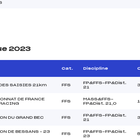
S
ue 2023
Cat.
Discipline
C
FP&FFS-FP&Dist.
 DES SAISIES 21km
FFS
21
ONNAT DE FRANCE
MASS&FFS-
FFS
 RACING
FP&Dist. 21,0
FP&FFS-FP&Dist.
ON DU GRAND BEC
FFS
21
ON DE BESSANS – 23
FP&FFS-FP&Dist.
FFS
23