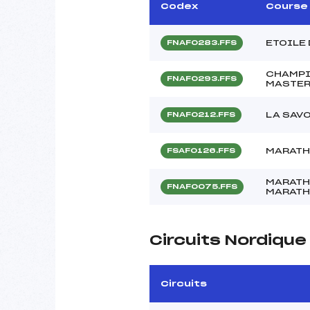
Codex
Course
ETOILE 
FNAF0283.FFS
CHAMPI
FNAF0293.FFS
MASTER
LA SAV
FNAF0212.FFS
MARATH
FSAF0126.FFS
MARATH
FNAF0075.FFS
MARATH
Circuits Nordiqu
Circuits