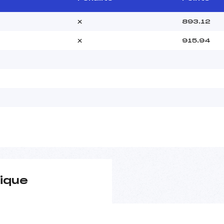
x
893.12
x
915.94
ique