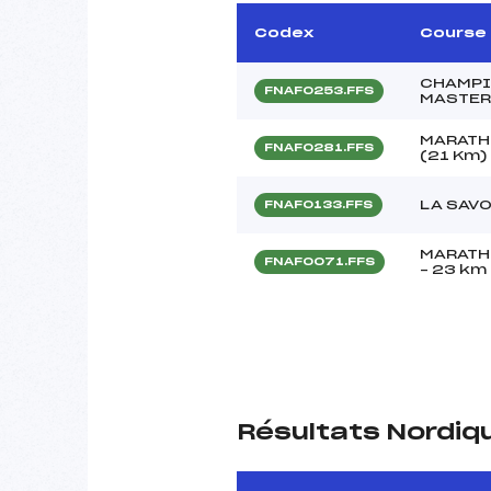
Codex
Course
CHAMPI
FNAF0253.FFS
MASTE
MARATH
FNAF0281.FFS
(21 Km)
LA SAV
FNAF0133.FFS
MARATH
FNAF0071.FFS
– 23 km
Résultats Nordiq