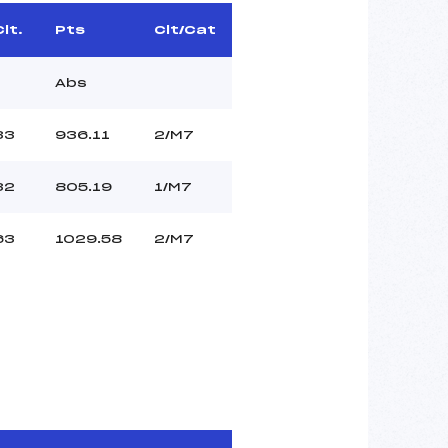
Clt.
Pts
Clt/Cat
Abs
33
936.11
2/M7
32
805.19
1/M7
63
1029.58
2/M7