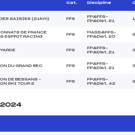
Cat.
Discipline
C
FP&FFS-
DES SAISIES (21km)
FFS
FP&Dist. 21
ONNATS DE FRANCE
MASS&FFS-
FFS
S ESPRIT RACING
FP&Dist. 20
FP&FFS-
OYARDE
FFS
FP&Dist. 21
FP&FFS-
ON DU GRAND BEC
FFS
FP&Dist. 21
ON DE BESSANS –
FP&FFS-
FFS
ON SKI TOUR 2
FP&Dist. 42
e 2024