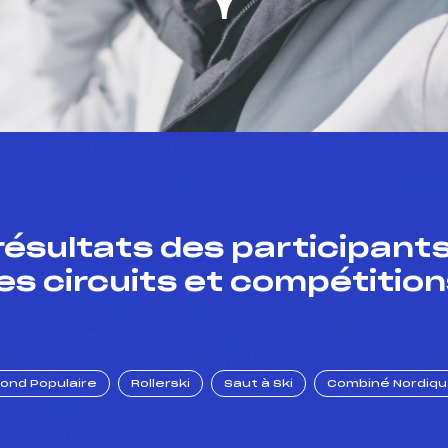
résultats des participants
es circuits et compétition
Fond Populaire
Rollerski
Saut à Ski
Combiné Nordiq