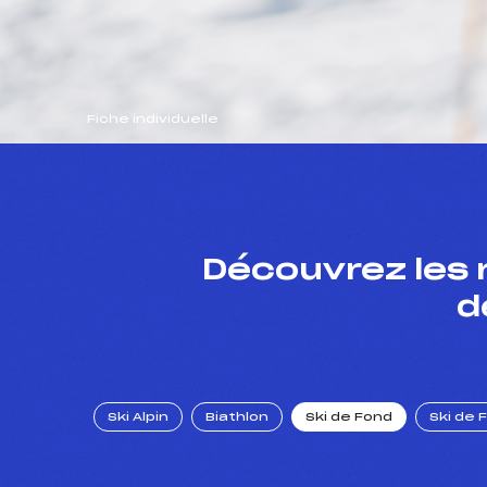
Fiche individuelle
Découvrez les 
d
Ski Alpin
Biathlon
Ski de Fond
Ski de 