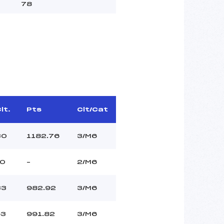
78
lt.
Pts
Clt/Cat
30
1182.76
3/M6
10
–
2/M6
33
982.92
3/M6
53
991.82
3/M6