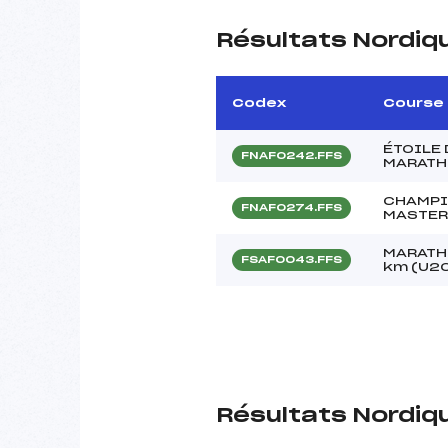
Résultats Nordiq
Codex
Course
ÉTOILE 
FNAF0242.FFS
MARATH
CHAMPI
FNAF0274.FFS
MASTE
MARATH
FSAF0043.FFS
km (U20
Résultats Nordiq