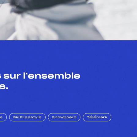
 sur l’ensemble
s.
ue
Ski Freestyle
Snowboard
Télémark