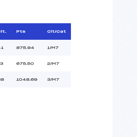
lt.
Pts
Clt/Cat
41
875.94
1/M7
13
675.50
2/M7
88
1048.69
3/M7