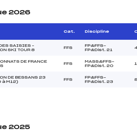
ue 2026
Cat.
Discipline
C
DES SAISIES –
FP&FFS-
FFS
ON SKI TOUR 8
FP&Dist. 21
ONNATS DE FRANCE
MASS&FFS-
FFS
RS
FP&Dist. 20
ON DE BESSANS 23
FP&FFS-
FFS
 à M12)
FP&Dist. 23
ue 2025