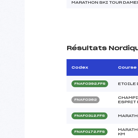
MARATHON SKI TOUR DAME
Résultats Nordiq
Codex
Course
ETOILE
FNAF0392.FFS
CHAMPI
FNAF0362
ESPRIT
MARATH
FNAF0312.FFS
MARATH
FNAF0172.FFS
KM