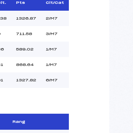
lt.
Pts
Clt/Cat
138
1326.87
2/M7
9
711.58
3/M7
36
589.02
1/M7
31
868.64
1/M7
91
1327.82
6/M7
Rang