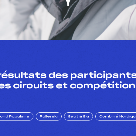
résultats des participants
es circuits et compétition
Fond Populaire
Rollerski
Saut à Ski
Combiné Nordiq