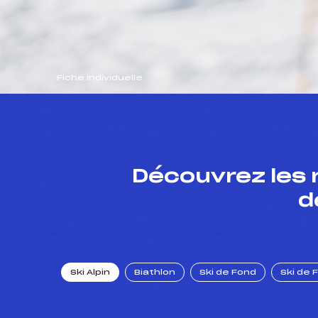
Fiche individuelle
Découvrez les 
d
Ski Alpin
Biathlon
Ski de Fond
Ski de 