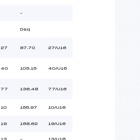
–
Dsq
27
87.70
27/U16
40
105.15
40/U16
77
136.48
77/U16
10
155.97
10/U16
19
168.62
19/U16
13
–
13/U16