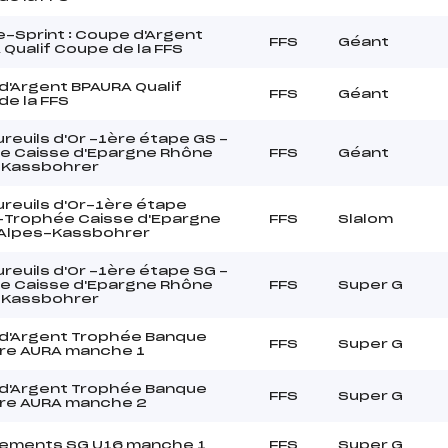
-Sprint : Coupe d'Argent
FFS
Géant
Qualif Coupe de la FFS
d'Argent BPAURA Qualif
FFS
Géant
de la FFS
reuils d'Or -1ère étape GS -
e Caisse d'Epargne Rhône
FFS
Géant
– Kassbohrer
reuils d'Or-1ère étape
-Trophée Caisse d'Epargne
FFS
Slalom
Alpes-Kassbohrer
reuils d'Or -1ère étape SG -
e Caisse d'Epargne Rhône
FFS
Super G
– Kassbohrer
d'Argent Trophée Banque
FFS
Super G
ire AURA manche 1
d'Argent Trophée Banque
FFS
Super G
ire AURA manche 2
nements SG U16 manche 1
FFS
Super G