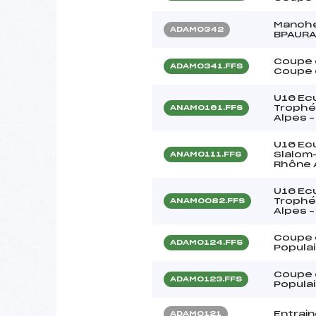
Manche
ADAM0342
BPAURA 
Coupe 
ADAM0341.FFS
Coupe 
U16 Ecu
Trophé
ANAM0161.FFS
Alpes 
U16 Ecu
Slalom
ANAM0111.FFS
Rhône 
U16 Ecu
Trophé
ANAM0082.FFS
Alpes 
Coupe 
ADAM0124.FFS
Popula
Coupe 
ADAM0123.FFS
Popula
Entrai
ADAM0121