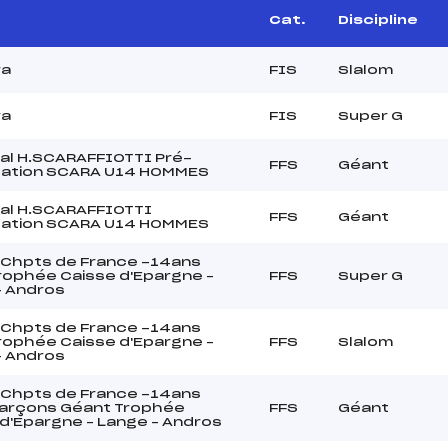
e
Cat.
Discipline
ra
FIS
Slalom
ra
FIS
Super G
al H.SCARAFFIOTTI Pré-
FFS
Géant
ication SCARA U14 HOMMES
al H.SCARAFFIOTTI
FFS
Géant
ication SCARA U14 HOMMES
Chpts de France -14ans
rophée Caisse d'Epargne –
FFS
Super G
– Andros
Chpts de France -14ans
rophée Caisse d'Epargne –
FFS
Slalom
– Andros
Chpts de France -14ans
Garçons Géant Trophée
FFS
Géant
d'Epargne – Lange – Andros