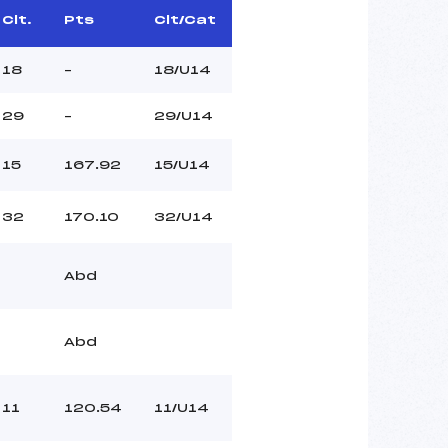
Clt.
Pts
Clt/Cat
18
–
18/U14
29
–
29/U14
15
167.92
15/U14
32
170.10
32/U14
Abd
Abd
11
120.54
11/U14