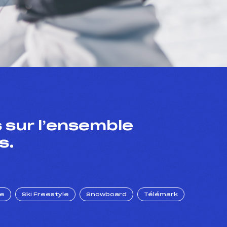
 sur l’ensemble
s.
ue
Ski Freestyle
Snowboard
Télémark