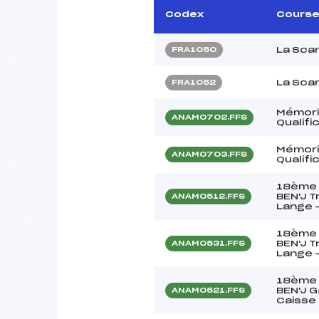
Codex
Cours
La Sca
FRA1050
La Sca
FRA1052
Mémori
ANAM0702.FFS
Qualif
Mémori
ANAM0703.FFS
Qualif
18ème 
BEN'J T
ANAM0512.FFS
Lange 
18ème 
BEN'J T
ANAM0531.FFS
Lange 
18ème 
BEN'J 
ANAM0521.FFS
Caisse 