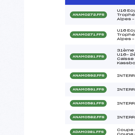
U16 Ecu
Trophé
ANAM0272.FFS
Alpes 
U16 Ecu
Trophé
ANAM0271.FFS
Alpes 
31ème C
U16- 2
ANAM0281.FFS
Caisse
Kassbo
INTERR
ANAM0592.FFS
INTERR
ANAM0591.FFS
INTERR
ANAM0581.FFS
INTERR
ANAM0582.FFS
Coupe 
ADAM0381.FFS
Coupe 