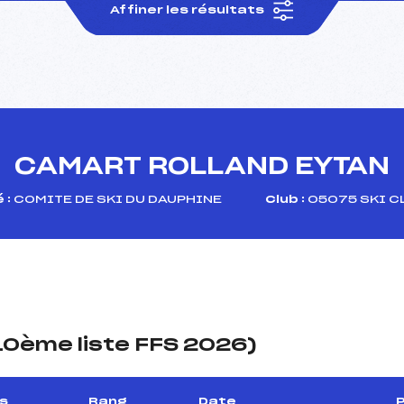
Affiner les résultats
CAMART ROLLAND EYTAN
 :
COMITE DE SKI DU DAUPHINE
Club :
05075 SKI C
(10ème liste FFS 2026)
s
Rang
Date
P