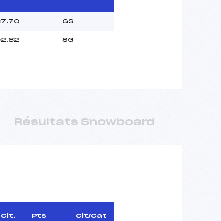
87.70
GS
92.82
SG
Résultats Snowboard
Clt.
Pts
Clt/Cat