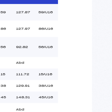
59
127.87
59/U16
86
127.97
86/U16
56
92.82
56/U16
Abd
15
111.72
15/U16
38
129.91
38/U16
45
148.31
45/U16
Abd