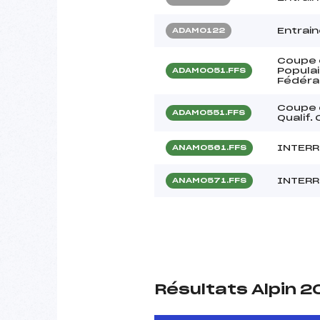
Entrai
ADAM0122
Coupe 
Populai
ADAM0051.FFS
Fédéra
Coupe 
ADAM0551.FFS
Qualif.
INTERR
ANAM0561.FFS
INTERR
ANAM0571.FFS
Résultats Alpin 