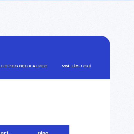
LUB DES DEUX ALPES
Val. Lic. :
Oui
erf.
Disc.