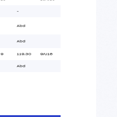
–
Abd
Abd
9
119.30
9/U16
Abd