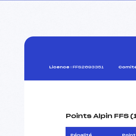
Licence :
FFS2693351
Comité
Points Alpin FFS 
Pénalité
Point