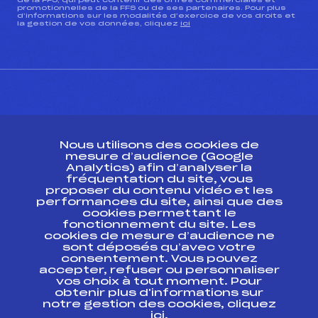
de la FFS, qui peut contenir des offres commerciales et
promotionnelles de la FFS ou de ses partenaires. Pour plus
d’informations sur les modalités d’exercice de vos droits et
la gestion de vos données, cliquez
ici
CONTACT
Nous utilisons des cookies de
ESPACE PRESSE
mesure d’audience (Google
Analytics) afin d’analyser la
fréquentation du site, vous
Ressources
proposer du contenu vidéo et les
performances du site, ainsi que des
Pass’Neige
cookies permettant le
Projet sportif fédéral
fonctionnement du site. Les
cookies de mesure d’audience ne
Projet de performance fédéral
sont déposés qu’avec votre
Antidopage
consentement. Vous pouvez
Pôle Développement, Formation, Suivi
accepter, refuser ou personnaliser
Scientifique
vos choix à tout moment. Pour
Listes ministérielles
obtenir plus d'informations sur
notre gestion des cookies, cliquez
Pôle vie de l’athlète
ici
.