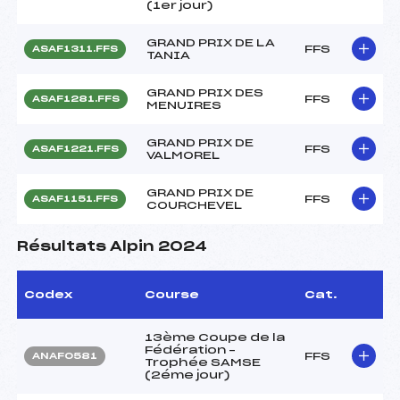
(1er jour)
GRAND PRIX DE LA
FFS
ASAF1311.FFS
TANIA
GRAND PRIX DES
FFS
ASAF1281.FFS
MENUIRES
GRAND PRIX DE
FFS
ASAF1221.FFS
VALMOREL
GRAND PRIX DE
FFS
ASAF1151.FFS
COURCHEVEL
Résultats Alpin 2024
Codex
Course
Cat.
13ème Coupe de la
Fédération –
FFS
ANAF0581
Trophée SAMSE
(2éme jour)