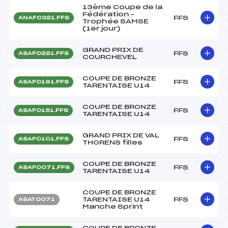
13ème Coupe de la
Fédération –
FFS
ANAF0321.FFS
Trophée SAMSE
(1er jour)
GRAND PRIX DE
FFS
ASAF0221.FFS
COURCHEVEL
COUPE DE BRONZE
FFS
ASAF0191.FFS
TARENTAISE U14
COUPE DE BRONZE
FFS
ASAF0151.FFS
TARENTAISE U14
GRAND PRIX DE VAL
FFS
ASAF0101.FFS
THORENS filles
COUPE DE BRONZE
FFS
ASAF0071.FFS
TARENTAISE U14
COUPE DE BRONZE
TARENTAISE U14
FFS
ASAT0071
Manche Sprint
COUPE DE BRONZE