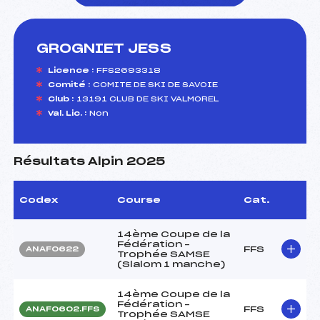
GROGNIET JESS
foi(s) le ski
Licence :
FFS2693318
Comité :
COMITE DE SKI DE SAVOIE
Club :
13191 CLUB DE SKI VALMOREL
Val. Lic. :
Non
Résultats Alpin 2025
Codex
Course
Cat.
14ème Coupe de la
Fédération –
FFS
ANAF0622
Trophée SAMSE
(Slalom 1 manche)
14ème Coupe de la
Fédération –
FFS
ANAF0602.FFS
Trophée SAMSE