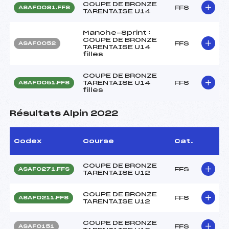
COUPE DE BRONZE
FFS
ASAF0081.FFS
TARENTAISE U14
Manche-Sprint :
COUPE DE BRONZE
FFS
ASAF0052
TARENTAISE U14
filles
COUPE DE BRONZE
TARENTAISE U14
FFS
ASAF0051.FFS
filles
Résultats Alpin 2022
Codex
Course
Cat.
COUPE DE BRONZE
FFS
ASAF0271.FFS
TARENTAISE U12
COUPE DE BRONZE
FFS
ASAF0211.FFS
TARENTAISE U12
COUPE DE BRONZE
FFS
ASAF0151