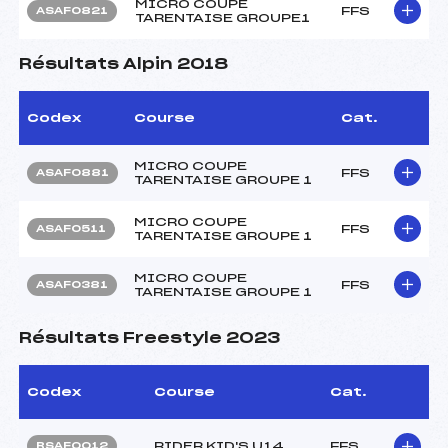
MICRO COUPE
FFS
ASAF0821
TARENTAISE GROUPE1
Résultats Alpin 2018
Codex
Course
Cat.
MICRO COUPE
FFS
ASAF0881
TARENTAISE GROUPE 1
MICRO COUPE
FFS
ASAF0511
TARENTAISE GROUPE 1
MICRO COUPE
FFS
ASAF0381
TARENTAISE GROUPE 1
Résultats Freestyle 2023
Codex
Course
Cat.
RIDER KID'S U14
FFS
RSAF0012