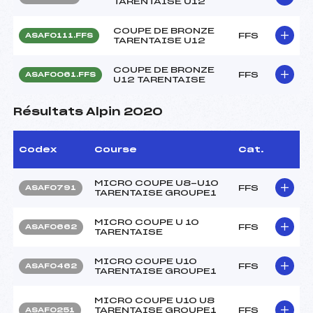
TARENTAISE U12
COUPE DE BRONZE
FFS
ASAF0111.FFS
TARENTAISE U12
COUPE DE BRONZE
FFS
ASAF0061.FFS
U12 TARENTAISE
Résultats Alpin 2020
Codex
Course
Cat.
MICRO COUPE U8-U10
FFS
ASAF0791
TARENTAISE GROUPE1
MICRO COUPE U 10
FFS
ASAF0662
TARENTAISE
MICRO COUPE U10
FFS
ASAF0462
TARENTAISE GROUPE1
MICRO COUPE U10 U8
TARENTAISE GROUPE1
FFS
ASAF0251