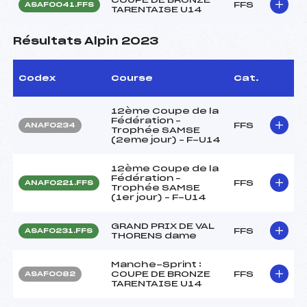
FFS
ASAF0041.FFS
TARENTAISE U14
Résultats Alpin 2023
Codex
Course
Cat.
12ème Coupe de la
Fédération –
FFS
ANAF0234
Trophée SAMSE
(2eme jour) – F-U14
12ème Coupe de la
Fédération –
FFS
ANAF0221.FFS
Trophée SAMSE
(1er jour) – F-U14
GRAND PRIX DE VAL
FFS
ASAF0231.FFS
THORENS dame
Manche-Sprint :
COUPE DE BRONZE
FFS
ASAF0082
TARENTAISE U14