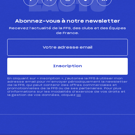
L'ACTU
Abonnez-vous à notre newsletter
Recevez l’actualité de la FFS, des clubs et des Équipes
de France.
Inscription
En cliquant sur « inscription », j’autorise la FFS à utiliser mon
adresse email pour m’envoyer périodiquement la newsletter
de la FFS, qui peut contenir des offres commerciales et
promotionnelles de la FFS ou de ses partenaires. Pour plus
d’informations sur les modalités d’exercice de vos droits et
la gestion de vos données, cliquez
ici