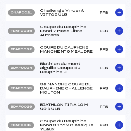
Challenge Vincent
FFS
ONAF0021
VITTOZ U15
Coupe du Dauphine
Fond 7 Mass Libre
FFS
FDAF0086
Autrans
COUPE DU DAUPHINE
FFS
FDAF0062
MANCHE N° 6 MEAUDRE
Biathlon du mont
aiguille Coupe du
FFS
BDAF0034
Dauphine 3
3e MANCHE COUPE DU
DAUPHINE CHALLENGE
FFS
FDAF0053
MOUTON
BIATHLON TIR A 10 M
FFS
BDAF0026
U9 à U15
Coupe du Dauphine
Fond 3 Indiv Classique
FFS
FDAF0031
7Laux