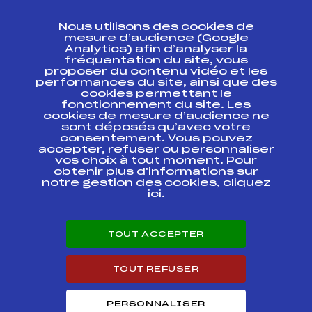
CONTACT
Nous utilisons des cookies de
ESPACE PRESSE
mesure d’audience (Google
Analytics) afin d’analyser la
fréquentation du site, vous
Ressources
proposer du contenu vidéo et les
performances du site, ainsi que des
Pass’Neige
cookies permettant le
Projet sportif fédéral
fonctionnement du site. Les
cookies de mesure d’audience ne
Projet de performance fédéral
sont déposés qu’avec votre
Antidopage
consentement. Vous pouvez
Pôle Développement, Formation, Suivi
accepter, refuser ou personnaliser
Scientifique
vos choix à tout moment. Pour
Listes ministérielles
obtenir plus d'informations sur
notre gestion des cookies, cliquez
Pôle vie de l’athlète
ici
.
Enseignement professionnel
Informatique et chronométrage
Circuits
TOUT ACCEPTER
Carrières
Développement des habiletés mentales
TOUT REFUSER
PERSONNALISER