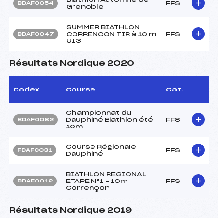
FFS
BDAF0054
Grenoble
SUMMER BIATHLON
CORRENCON TIR à 10 m
FFS
BDAF0047
U13
Résultats Nordique 2020
Codex
Course
Cat.
Championnat du
Dauphiné Biathlon été
FFS
BDAF0082
10m
Course Régionale
FFS
FDAF0031
Dauphiné
BIATHLON REGIONAL
ETAPE N°1 – 10m
FFS
BDAF0012
Corrençon
Résultats Nordique 2019