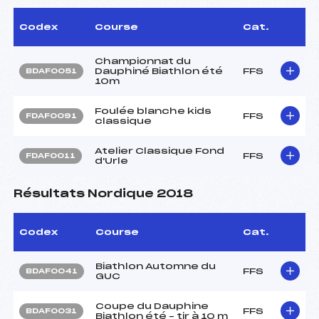
Codex
Course
Cat.
Championnat du
Dauphiné Biathlon été
FFS
BDAF0051
10m
Foulée blanche kids
FFS
FDAF0091
classique
Atelier Classique Fond
FFS
FDAF0011
d'Urle
Résultats Nordique 2018
Codex
Course
Cat.
Biathlon Automne du
FFS
BDAF0041
GUC
Coupe du Dauphine
FFS
BDAF0031
Biathlon été – tir à 10 m