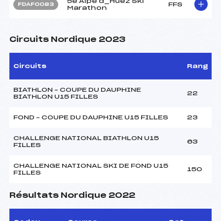
5e Alpe d_Huez Ski
FFS
FDAF0083
Marathon
Circuits Nordique 2023
Circuits
Rang
BIATHLON – COUPE DU DAUPHINE
22
BIATHLON U15 FILLES
FOND – COUPE DU DAUPHINE U15 FILLES
23
CHALLENGE NATIONAL BIATHLON U15
63
FILLES
CHALLENGE NATIONAL SKI DE FOND U15
150
FILLES
Résultats Nordique 2022