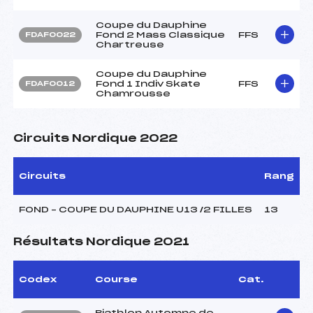
Coupe du Dauphine
Fond 2 Mass Classique
FFS
FDAF0022
Chartreuse
Coupe du Dauphine
Fond 1 Indiv Skate
FFS
FDAF0012
Chamrousse
Circuits Nordique 2022
Circuits
Rang
FOND – COUPE DU DAUPHINE U13 /2 FILLES
13
Résultats Nordique 2021
Codex
Course
Cat.
Biathlon Automne de