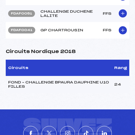
CHALLENGE DUCHENE
FFS
FDAF0051
LALITE
GP CHARTROUSIN
FFS
FDAF0041
Circuits Nordique 2018
Circuits
Rang
FOND – CHALLENGE BPAURA DAUPHINE U10
24
FILLES
SUIVEZ