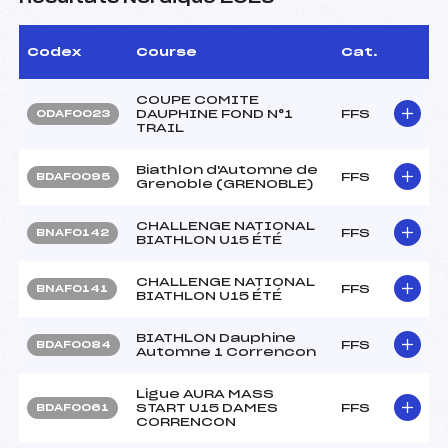
Codex
Course
Cat.
COUPE COMITE
DAUPHINE FOND N°1
FFS
ODAF0023
TRAIL
Biathlon d'Automne de
FFS
BDAF0095
Grenoble (GRENOBLE)
CHALLENGE NATIONAL
FFS
BNAF0142
BIATHLON U15 ÉTÉ
CHALLENGE NATIONAL
FFS
BNAF0141
BIATHLON U15 ÉTÉ
BIATHLON Dauphine
FFS
BDAF0084
Automne 1 Correncon
Ligue AURA MASS
START U15 DAMES
FFS
BDAF0061
CORRENCON