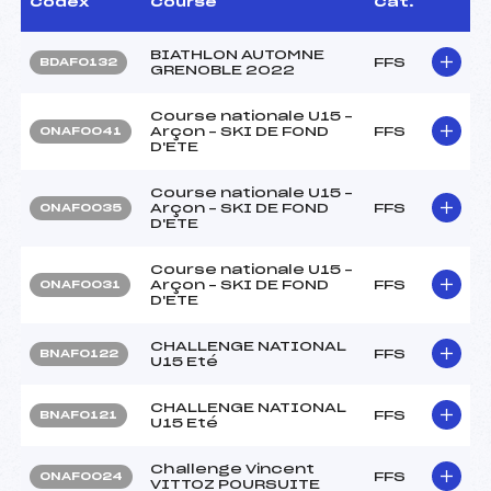
Codex
Course
Cat.
BIATHLON AUTOMNE
FFS
BDAF0132
GRENOBLE 2022
Course nationale U15 –
Arçon – SKI DE FOND
FFS
ONAF0041
D'ETE
Course nationale U15 –
Arçon – SKI DE FOND
FFS
ONAF0035
D'ETE
Course nationale U15 –
Arçon – SKI DE FOND
FFS
ONAF0031
D'ETE
CHALLENGE NATIONAL
FFS
BNAF0122
U15 Eté
CHALLENGE NATIONAL
FFS
BNAF0121
U15 Eté
Challenge Vincent
FFS
ONAF0024
VITTOZ POURSUITE