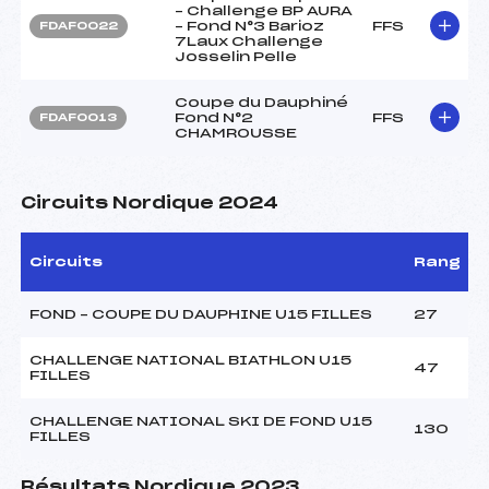
– Challenge BP AURA
– Fond N°3 Barioz
FFS
FDAF0022
7Laux Challenge
Josselin Pelle
Coupe du Dauphiné
Fond N°2
FFS
FDAF0013
CHAMROUSSE
Circuits Nordique 2024
Circuits
Rang
FOND – COUPE DU DAUPHINE U15 FILLES
27
CHALLENGE NATIONAL BIATHLON U15
47
FILLES
CHALLENGE NATIONAL SKI DE FOND U15
130
FILLES
Résultats Nordique 2023