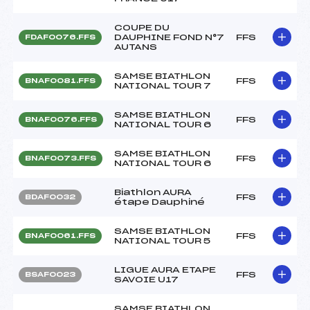
COUPE DU
DAUPHINE FOND N°7
FFS
FDAF0076.FFS
AUTANS
SAMSE BIATHLON
FFS
BNAF0081.FFS
NATIONAL TOUR 7
SAMSE BIATHLON
FFS
BNAF0076.FFS
NATIONAL TOUR 6
SAMSE BIATHLON
FFS
BNAF0073.FFS
NATIONAL TOUR 6
Biathlon AURA
FFS
BDAF0032
étape Dauphiné
SAMSE BIATHLON
FFS
BNAF0061.FFS
NATIONAL TOUR 5
LIGUE AURA ETAPE
FFS
BSAF0023
SAVOIE U17
SAMSE BIATHLON