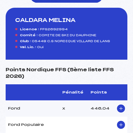
CALDARA MELINA
foi(s) le ski
Licence :
FFS2692994
Comité :
COMITE DE SKI DU DAUPHINE
Club :
05448 C.S NORDIQUE VILLARD DE LANS
Val. Lic. :
Oui
Points Nordique FFS (5ème liste FFS
2026)
Pénalité
Points
Fond
x
446.04
Fond Populaire