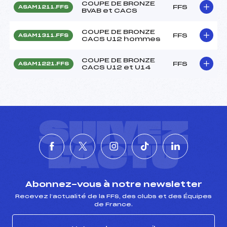
COUPE DE BRONZE
FFS
ASAM1211.FFS
BVAB et CACS
COUPE DE BRONZE
FFS
ASAM1311.FFS
CACS U12 hommes
COUPE DE BRONZE
FFS
ASAM1221.FFS
CACS U12 et U14
SUIVEZ
L'ACTU
Abonnez-vous à notre newsletter
Recevez l’actualité de la FFS, des clubs et des Équipes
de France.