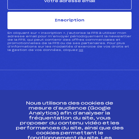
Inscription
En cliquant sur « inscription », j’autorise la FFS à utiliser mon
adresse email pour m’envoyer périodiquement la newsletter
de la FFS, qui peut contenir des offres commerciales et
promotionnelles de la FFS ou de ses partenaires. Pour plus
d’informations sur les modalités d’exercice de vos droits et
la gestion de vos données, cliquez
ici
CONTACT
Nous utilisons des cookies de
ESPACE PRESSE
mesure d’audience (Google
Analytics) afin d’analyser la
fréquentation du site, vous
Ressources
proposer du contenu vidéo et les
performances du site, ainsi que des
Pass’Neige
cookies permettant le
Projet sportif fédéral
fonctionnement du site. Les