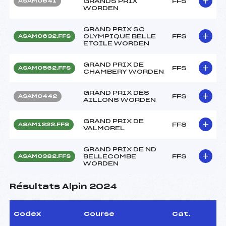
GRANDS PRIX
FFS
ASAM0641
WORDEN
GRAND PRIX SC
OLYMPIQUE BELLE
FFS
ASAM0632.FFS
ETOILE WORDEN
GRAND PRIX DE
FFS
ASAM0562.FFS
CHAMBERY WORDEN
GRAND PRIX DES
FFS
ASAM0442
AILLONS WORDEN
GRAND PRIX DE
FFS
ASAM1222.FFS
VALMOREL
GRAND PRIX DE ND
BELLECOMBE
FFS
ASAM0382.FFS
WORDEN
Résultats Alpin 2024
Codex
Course
Cat.