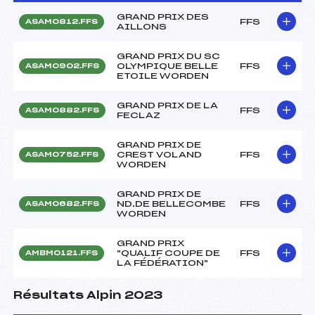
GRAND PRIX DES
FFS
ASAM0812.FFS
AILLONS
GRAND PRIX DU SC
OLYMPIQUE BELLE
FFS
ASAM0902.FFS
ETOILE WORDEN
GRAND PRIX DE LA
FFS
ASAM0882.FFS
FECLAZ
GRAND PRIX DE
CREST VOLAND
FFS
ASAM0752.FFS
WORDEN
GRAND PRIX DE
ND.DE BELLECOMBE
FFS
ASAM0682.FFS
WORDEN
GRAND PRIX
"QUALIF COUPE DE
FFS
AMBM0121.FFS
LA FÉDÉRATION"
Résultats Alpin 2023