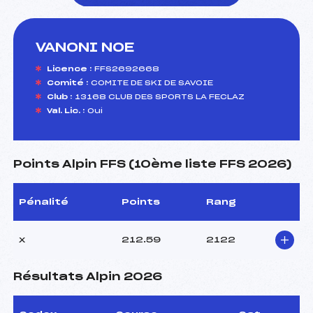
VANONI NOE
foi(s) le ski
Licence :
FFS2692668
Comité :
COMITE DE SKI DE SAVOIE
Club :
13168 CLUB DES SPORTS LA FECLAZ
Val. Lic. :
Oui
Points Alpin FFS (10ème liste FFS 2026)
Pénalité
Points
Rang
x
212.59
2122
Résultats Alpin 2026