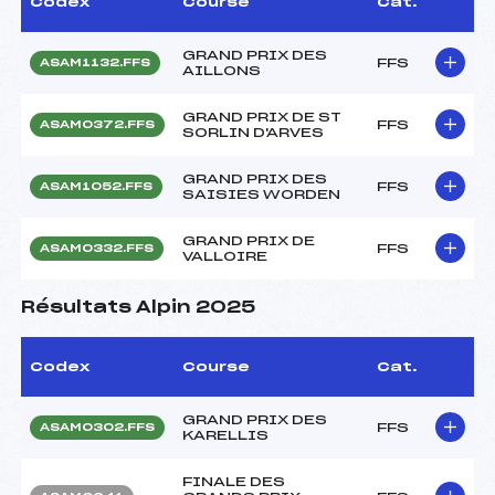
Codex
Course
Cat.
GRAND PRIX DES
FFS
ASAM1132.FFS
AILLONS
GRAND PRIX DE ST
FFS
ASAM0372.FFS
SORLIN D'ARVES
GRAND PRIX DES
FFS
ASAM1052.FFS
SAISIES WORDEN
GRAND PRIX DE
FFS
ASAM0332.FFS
VALLOIRE
Résultats Alpin 2025
Codex
Course
Cat.
GRAND PRIX DES
FFS
ASAM0302.FFS
KARELLIS
FINALE DES