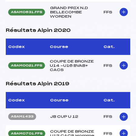
GRAND PRIX N.D
BELLECOMBE
FFS
ASAM0631.FFS
WORDEN
Résultats Alpin 2020
Codex
Course
Cat.
COUPE DE BRONZE
U14 -U16 BVAB+
FFS
ASAM0021.FFS
CACS
Résultats Alpin 2019
Codex
Course
Cat.
JB CUP U 12
FFS
ASAM1433
COUPE DE BRONZE
FFS
ASAM0701.FFS
U12 CACS Homme