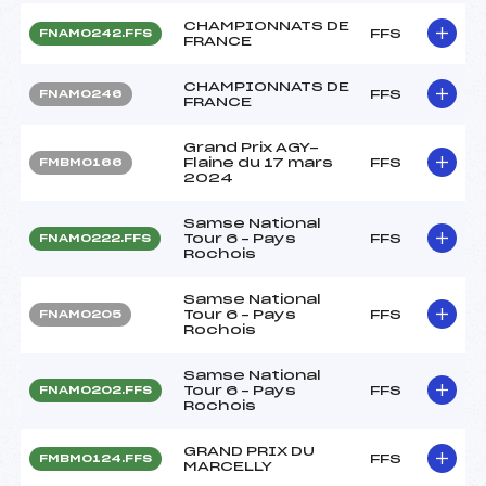
CHAMPIONNATS DE
FFS
FNAM0242.FFS
FRANCE
CHAMPIONNATS DE
FFS
FNAM0246
FRANCE
Grand Prix AGY-
Flaine du 17 mars
FFS
FMBM0166
2024
Samse National
Tour 6 – Pays
FFS
FNAM0222.FFS
Rochois
Samse National
Tour 6 – Pays
FFS
FNAM0205
Rochois
Samse National
Tour 6 – Pays
FFS
FNAM0202.FFS
Rochois
GRAND PRIX DU
FFS
FMBM0124.FFS
MARCELLY