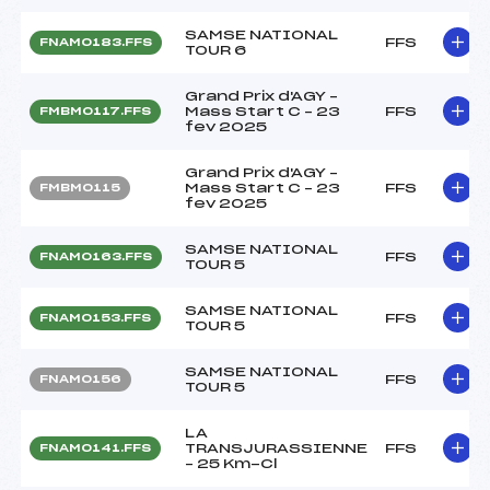
SAMSE NATIONAL
FFS
FNAM0183.FFS
TOUR 6
Grand Prix d'AGY –
Mass Start C – 23
FFS
FMBM0117.FFS
fev 2025
Grand Prix d'AGY –
Mass Start C – 23
FFS
FMBM0115
fev 2025
SAMSE NATIONAL
FFS
FNAM0163.FFS
TOUR 5
SAMSE NATIONAL
FFS
FNAM0153.FFS
TOUR 5
SAMSE NATIONAL
FFS
FNAM0156
TOUR 5
LA
TRANSJURASSIENNE
FFS
FNAM0141.FFS
– 25 Km-Cl