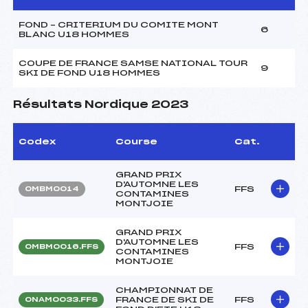
FOND – CRITERIUM DU COMITE MONT
6
BLANC U18 HOMMES
COUPE DE FRANCE SAMSE NATIONAL TOUR
9
SKI DE FOND U18 HOMMES
Résultats Nordique 2023
Codex
Course
Cat.
GRAND PRIX
D'AUTOMNE LES
FFS
OMBM0014
CONTAMINES
MONTJOIE
GRAND PRIX
D'AUTOMNE LES
FFS
OMBM0016.FFS
CONTAMINES
MONTJOIE
CHAMPIONNAT DE
FRANCE DE SKI DE
FFS
ONAM0033.FFS