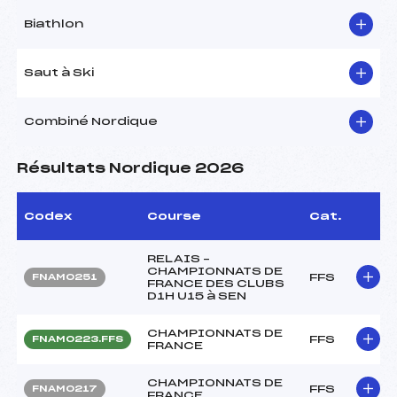
Biathlon
Saut à Ski
Combiné Nordique
Résultats Nordique 2026
Codex
Course
Cat.
RELAIS –
CHAMPIONNATS DE
FFS
FNAM0251
FRANCE DES CLUBS
D1H U15 à SEN
CHAMPIONNATS DE
FFS
FNAM0223.FFS
FRANCE
CHAMPIONNATS DE
FFS
FNAM0217
FRANCE