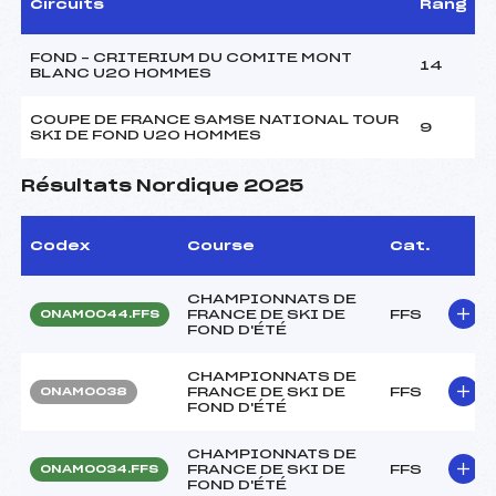
Circuits
Rang
FOND – CRITERIUM DU COMITE MONT
14
BLANC U20 HOMMES
COUPE DE FRANCE SAMSE NATIONAL TOUR
9
SKI DE FOND U20 HOMMES
Résultats Nordique 2025
Codex
Course
Cat.
CHAMPIONNATS DE
FRANCE DE SKI DE
FFS
ONAM0044.FFS
FOND D'ÉTÉ
CHAMPIONNATS DE
FRANCE DE SKI DE
FFS
ONAM0038
FOND D'ÉTÉ
CHAMPIONNATS DE
FRANCE DE SKI DE
FFS
ONAM0034.FFS
FOND D'ÉTÉ