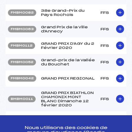
38e Grand-Prix du
FFS
FMBM0082
Pays Rochois
Grand Prix de la Ville
FFS
FMBM0063
d'Annecy
GRAND PRIX D'AGY du 2
FFS
FMBM0112
Février 2020
Grand-prix de la Vallée
FFS
FMBM0052
du Bouchet
GRAND PRIX REGIONAL
FFS
FMBM0042
GRAND PRIX BIATHLON
CHAMONIX MONT
FFS
BMBM0011
BLANC Dimanche 12
février 2020
GRAND PRIX REGIONAL
FFS
FMBM0033
LA BUCHERONNE
Nous utilisons des cookies de