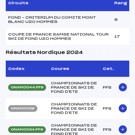
Circuits
Rang
FOND – CRITERIUM DU COMITE MONT
8
BLANC U20 HOMMES
COUPE DE FRANCE SAMSE NATIONAL TOUR
17
SKI DE FOND U20 HOMMES
Résultats Nordique 2024
Codex
Course
Cat.
CHAMPIONNATS DE
FRANCE DE SKI DE
FFS
ONAM0044.FFS
FOND D'ETE
CHAMPIONNATS DE
FRANCE DE SKI DE
FFS
ONAM0038
FOND D'ETE
CHAMPIONNATS DE
FRANCE DE SKI DE
FFS
ONAM0034.FFS
FOND D'ETE