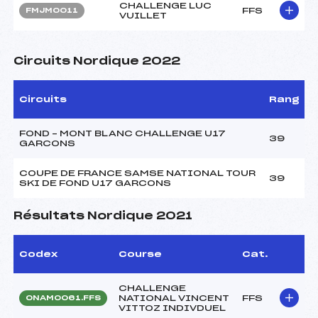
CHALLENGE LUC
FFS
FMJM0011
VUILLET
Circuits Nordique 2022
Circuits
Rang
FOND – MONT BLANC CHALLENGE U17
39
GARCONS
COUPE DE FRANCE SAMSE NATIONAL TOUR
39
SKI DE FOND U17 GARCONS
Résultats Nordique 2021
Codex
Course
Cat.
CHALLENGE
NATIONAL VINCENT
FFS
ONAM0061.FFS
VITTOZ INDIVDUEL