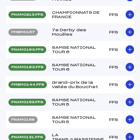
CHAMPIONNATS DE
FFS
FNAM0213.FFS
FRANCE
7e Derby des
FFS
FMBM0157
Mouilles
SAMSE NATIONAL
FFS
FNAM0193.FFS
TOUR 6
SAMSE NATIONAL
FFS
FNAM0183.FFS
TOUR 6
Grand-prix de la
FFS
FMBM0144.FFS
Vallée du Bouchet
SAMSE NATIONAL
FFS
FNAM0153.FFS
TOUR 5
SAMSE NATIONAL
FFS
FNAM0156
TOUR 5
LA
FFS
FNAM0131.FFS
TRANSJURASSIENNE