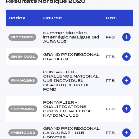
Résultats Nordique 2020
Codex
Course
Cat.
Summer biathlon
interrégional Ligue Ski
FFS
BLYM0025
AURA U15
GRAND PRIX REGIONAL
FFS
BMBM0031
BIATHLON
PONTARLIER –
CHALLENGE NATIONAL
U15 INDIVIDUEL
FFS
FNAM0293
CLASSIQUE SKI DE
FOND
PONTARLIER –
QUALIFICATIONS
FFS
FNAM0291
SPRINT CHALLENGE
NATIONAL U15
GRAND PRIX REGIONAL
LA CLUSAZ – U15
FFS
FMBM0092
Hommes