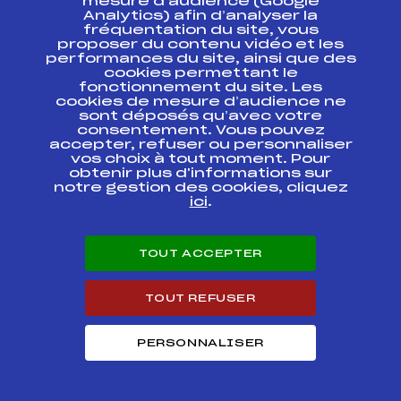
mesure d’audience (Google
GRAND PRIX REGIONAL
FFS
FMBM0021
Analytics) afin d’analyser la
fréquentation du site, vous
proposer du contenu vidéo et les
Critérium de la 1ère
performances du site, ainsi que des
FFS
FMBM0011
Neige
cookies permettant le
fonctionnement du site. Les
cookies de mesure d’audience ne
sont déposés qu’avec votre
Circuits Nordique 2020
consentement. Vous pouvez
accepter, refuser ou personnaliser
vos choix à tout moment. Pour
obtenir plus d'informations sur
Circuits
Rang
notre gestion des cookies, cliquez
ici
.
CHALLENGE NATIONAL SKI DE FOND U15
80
GARCONS
TOUT ACCEPTER
Résultats Nordique 2019
TOUT REFUSER
Codex
Course
Cat.
PERSONNALISER
15ème montée du
FFS
ONAM0072
Semnoz