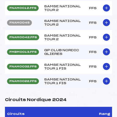
SAMSE NATIONAL
FFS
FNAM0012.FFS
TOUR 2
SAMSE NATIONAL
FFS
FNAM0045
TOUR 2
SAMSE NATIONAL
FFS
FNAM0042.FFS
TOUR 2
GP CLUB NORDIC
FFS
FMBM0013.FFS
GLIERES
SAMSE NATIONAL
FFS
FNAM0032.FFS
TOUR 1 FIS
SAMSE NATIONAL
FFS
FNAM0022.FFS
TOUR 1 FIS
Circuits Nordique 2024
Circuits
Rang