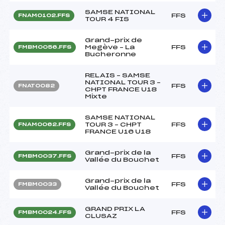
SAMSE NATIONAL
FFS
FNAM0102.FFS
TOUR 4 FIS
Grand-prix de
Megève – La
FFS
FMBM0056.FFS
Bucheronne
RELAIS – SAMSE
NATIONAL TOUR 3 –
FFS
FNAT0082
CHPT FRANCE U18
Mixte
SAMSE NATIONAL
TOUR 3 – CHPT
FFS
FNAM0062.FFS
FRANCE U16 U18
Grand-prix de la
FFS
FMBM0037.FFS
Vallée du Bouchet
Grand-prix de la
FFS
FMBM0033
Vallée du Bouchet
GRAND PRIX LA
FFS
FMBM0024.FFS
CLUSAZ