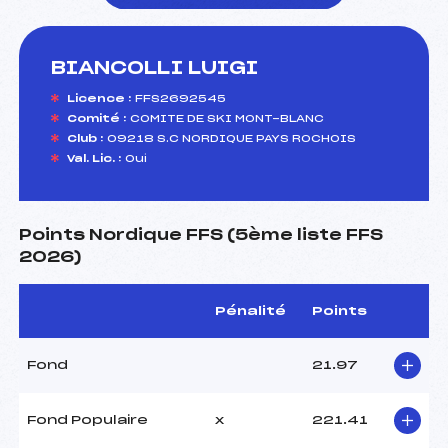
BIANCOLLI LUIGI
foi(s) le ski
Licence :
FFS2692545
Comité :
COMITE DE SKI MONT-BLANC
Club :
09218 S.C NORDIQUE PAYS ROCHOIS
Val. Lic. :
Oui
Points Nordique FFS (5ème liste FFS
2026)
Pénalité
Points
Fond
21.97
Fond Populaire
x
221.41