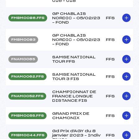
U16 – U18
GP CHABLAIS
NORDIC – 05/02/23
FFS
FMBM0086.FFS
– FOND
GP CHABLAIS
NORDIC – 05/02/23
FFS
FMBM0083
– FOND
SAMSE NATIONAL
FFS
FNAM0065
TOUR FFS
SAMSE NATIONAL
FFS
FNAM0062.FFS
TOUR 3 FIS
CHAMPIONNAT DE
FRANCE LONGUE
FFS
FNAM0052.FFS
DISTANCE FIS
GRAND PRIX DE
FFS
FMBM0055.FFS
CHAMONIX
Gd Prix d'AGY du 8
janvier 2023 – Indiv
FFS
FMBM0044.FFS