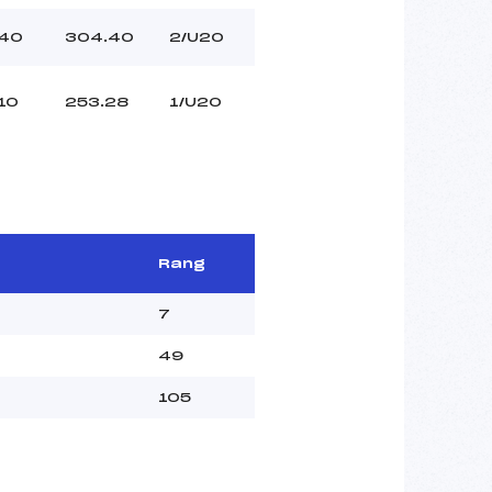
40
304.40
2/U20
10
253.28
1/U20
Rang
7
49
105