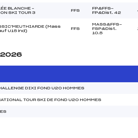
LÉE BLANCHE –
FP&FFS-
FFS
ON SKI TOUR 3
FP&Dist. 42
MASS&FFS-
SSIC'MEUTHIARDE (Mass
FFS
FSP&Dist.
auf U15 ind)
10.5
e 2026
CHALLENGE DIXI FOND U20 HOMMES
NATIONAL TOUR SKI DE FOND U20 HOMMES
MES