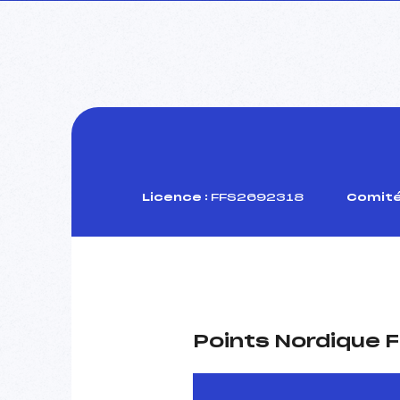
Licence :
FFS2692318
Comité
Points Nordique F