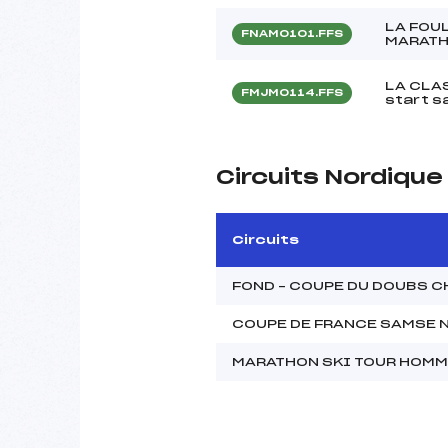
LA FOU
FNAM0101.FFS
MARATH
LA CLA
FMJM0114.FFS
start s
Circuits Nordiqu
Circuits
FOND – COUPE DU DOUBS 
COUPE DE FRANCE SAMSE 
MARATHON SKI TOUR HOM