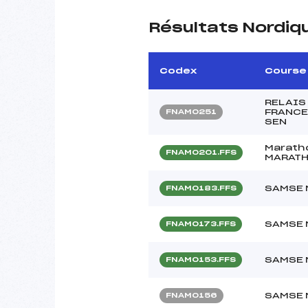
Résultats Nordiq
Codex
Course
RELAIS
FRANCE
FNAM0251
SEN
Maratho
FNAM0201.FFS
MARATH
SAMSE 
FNAM0183.FFS
SAMSE 
FNAM0173.FFS
SAMSE 
FNAM0153.FFS
SAMSE 
FNAM0156