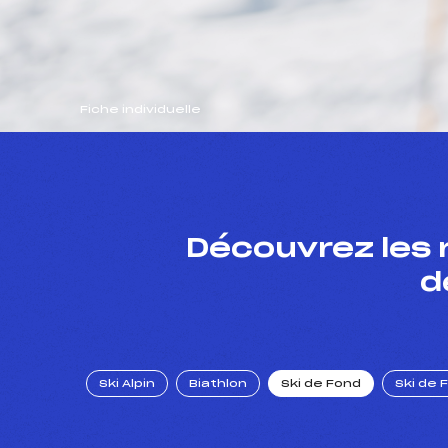
Fiche individuelle
Découvrez les 
d
Ski Alpin
Biathlon
Ski de Fond
Ski de 