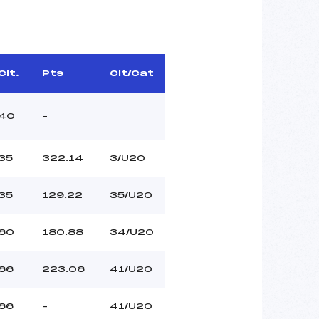
Clt.
Pts
Clt/Cat
40
–
35
322.14
3/U20
35
129.22
35/U20
60
180.88
34/U20
66
223.06
41/U20
66
–
41/U20