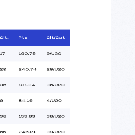
Clt.
Pts
Clt/Cat
17
190.75
9/U20
29
240.74
29/U20
36
131.34
36/U20
6
84.16
4/U20
38
153.83
38/U20
65
246.21
39/U20