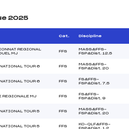
ue 2025
Cat.
Discipline
IONNAT REGIONAL
MASS&FFS-
FFS
DUEL MJ
FSP&Dist. 12.5
MASS&FFS-
NATIONAL TOUR 6
FFS
FSP&Dist. 20
FS&FFS-
NATIONAL TOUR 6
FFS
FSP&Dist. 7.5
FS&FFS-
 REGIONALE MJ
FFS
FSP&Dist. 9
MASS&FFS-
NATIONAL TOUR 5
FFS
FSP&Dist. 20
KO-QLF&FFS-
NATIONAL TOUR 5
FFS
FSP&Dist. 1.2