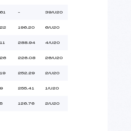
61
–
39/U20
22
196.20
6/U20
11
288.94
4/U20
26
226.08
26/U20
19
252.29
2/U20
9
255.41
1/U20
5
126.76
2/U20