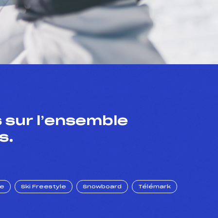
 sur l’ensemble
s.
ue
Ski Freestyle
Snowboard
Télémark