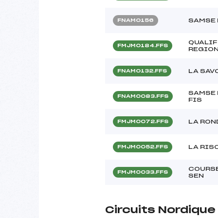
SAMSE 
FNAM0156
QUALIF
FMJM0184.FFS
REGION
LA SAV
FNAM0132.FFS
SAMSE 
FNAM0083.FFS
FIS
LA RON
FMJM0072.FFS
LA RIS
FMJM0052.FFS
COURSE
FMJM0033.FFS
SEN
Circuits Nordiqu