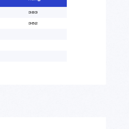
383
362