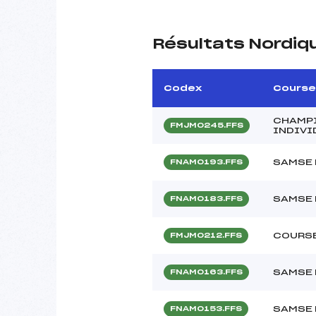
Résultats Nordiq
Codex
Course
CHAMP
FMJM0245.FFS
INDIVI
SAMSE 
FNAM0193.FFS
SAMSE 
FNAM0183.FFS
COURSE
FMJM0212.FFS
SAMSE 
FNAM0163.FFS
SAMSE 
FNAM0153.FFS