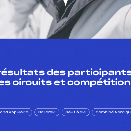
résultats des participants
es circuits et compétition
Fond Populaire
Rollerski
Saut à Ski
Combiné Nordiq