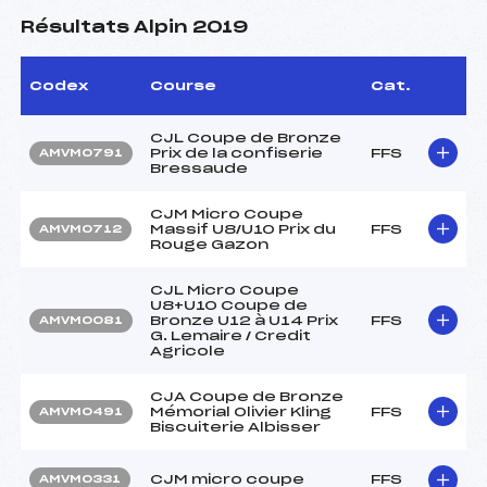
Résultats Alpin 2019
Codex
Course
Cat.
CJL Coupe de Bronze
Prix de la confiserie
FFS
AMVM0791
Bressaude
CJM Micro Coupe
Massif U8/U10 Prix du
FFS
AMVM0712
Rouge Gazon
CJL Micro Coupe
U8+U10 Coupe de
Bronze U12 à U14 Prix
FFS
AMVM0081
G. Lemaire / Credit
Agricole
CJA Coupe de Bronze
Mémorial Olivier Kling
FFS
AMVM0491
Biscuiterie Albisser
CJM micro coupe
FFS
AMVM0331