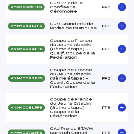
CJM Prix de la
Confiserie
FFS
AMVM0523.FFS
Géromoise
CJM Grand Prix de
FFS
AMVM0491.FFS
la Ville de Mulhouse
Coupe de France
du Jeune Citadin
(3ème étape) –
FFS
ANAM0085.FFS
Qualif. Coupe de la
Fédération
Coupe de France
du Jeune Citadin
(3ème étape) –
FFS
ANAM0083.FFS
Qualif. Coupe de la
Fédération
Coupe de France
du Jeune Citadin
(3ème étape) –
FFS
ANAM0081.FFS
Coupe de la
Fédération
CAJ Prix du STAVW
scratch Combi
FFS
AMVM0372.FFS