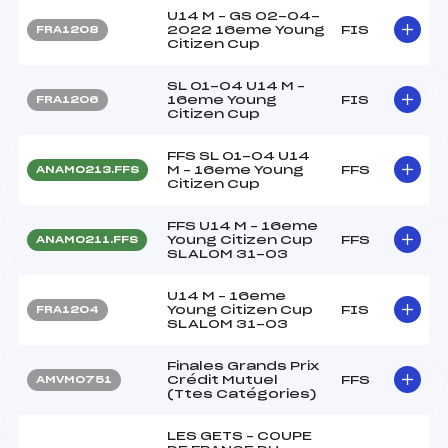
U14 M – GS 02-04-
2022 16eme Young
FIS
FRA1208
Citizen Cup
SL 01-04 U14 M –
16eme Young
FIS
FRA1206
Citizen Cup
FFS SL 01-04 U14
M – 16eme Young
FFS
ANAM0213.FFS
Citizen Cup
FFS U14 M – 16eme
Young Citizen Cup
FFS
ANAM0211.FFS
SLALOM 31-03
U14 M – 16eme
Young Citizen Cup
FIS
FRA1204
SLALOM 31-03
Finales Grands Prix
Crédit Mutuel
FFS
AMVM0751
(Ttes Catégories)
LES GETS – COUPE