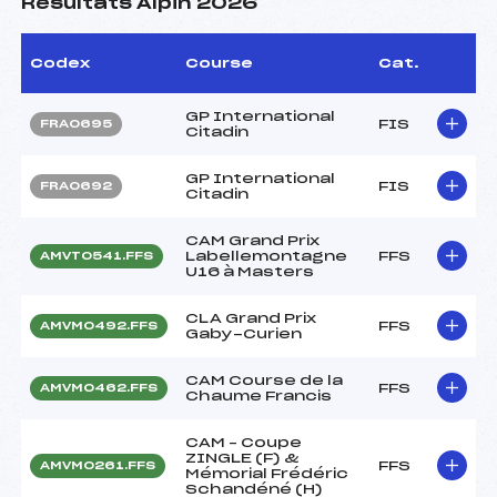
Résultats Alpin 2026
Codex
Course
Cat.
GP International
FIS
FRA0695
Citadin
GP International
FIS
FRA0692
Citadin
CAM Grand Prix
Labellemontagne
FFS
AMVT0541.FFS
U16 à Masters
CLA Grand Prix
FFS
AMVM0492.FFS
Gaby-Curien
CAM Course de la
FFS
AMVM0462.FFS
Chaume Francis
CAM – Coupe
ZINGLE (F) &
FFS
AMVM0261.FFS
Mémorial Frédéric
Schandéné (H)