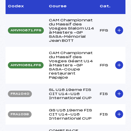
Codex
Course
Cat.
CAM Championnat
du Massif des
Vosges Slalom U14
FFS
AMVM0671.FFS
à Masters -GP
SASA-Mémorial
Jean BOTT
CAM Championnat
du Massif des
Vosges Géant U14
à Masters -GP
FFS
AMVM0651.FFS
SASA-Coupe
restaurant
Papajoe
SL U16 19eme FIS
CIT U14-U16
FIS
FRA1040
International CUP
GS U16 19eme FIS
CIT U14-U16
FIS
FRA1038
International CUP
COMBI RACE