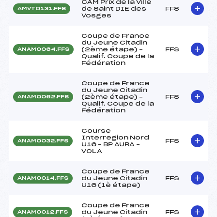
CAM Prix de la Ville
de Saint DIE des
FFS
AMVT0131.FFS
Vosges
Coupe de France
du Jeune Citadin
(2ème étape) –
FFS
ANAM0064.FFS
Qualif. Coupe de la
Fédération
Coupe de France
du Jeune Citadin
(2ème étape) –
FFS
ANAM0062.FFS
Qualif. Coupe de la
Fédération
Course
Interregion Nord
FFS
ANAM0032.FFS
U16 – BP AURA –
VOLA
Coupe de France
du Jeune Citadin
FFS
ANAM0014.FFS
U16 (1è étape)
Coupe de France
du Jeune Citadin
FFS
ANAM0012.FFS