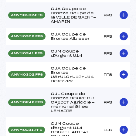
CJA Coupe de
Bronze Coupe de
FFS
AMVM0102.FFS
la VILLE DE SAINT-
AMARIN
CJA Coupe de
FFS
AMVM0362.FFS
Bronze Albisser
CJM Coupe
FFS
AMVM0341.FFS
d'Argent U14
CJA Coupe de
Bronze
FFS
AMVM0302.FFS
U8+U10+U12+U14
30/01/22
CJL Coupe de
Bronze COUPE DU
CREDIT Agricole -
FFS
AMVM0242.FFS
mémorial Gilles
LEMAIRE
CJM Coupe
d'Argent U14
FFS
AMVM0181.FFS
COUPE HABITAT