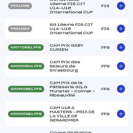
19eme FIS CIT
FIS
FRA1036
U14-U16
International CUP
SG 19eme FIS CIT
U14-U16
FIS
FRA1034
International CUP
CAM Prix GABY
FFS
AMVT0591.FFS
CURIEN
CAM Prix des
Skieurs de
FFS
AMVM0501.FFS
Strasbourg
CAM Prix de la
Pâtisserie GILG
FFS
AMVM0561.FFS
Munster – Colmar –
Ribeauvillé
CAM U16 A
MASTERS – PRIX DE
FFS
AMVM0381.FFS
LA VILLE DE
GERARDMER
Coupe de France