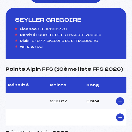
SEYLLER GREGOIRE
foi(s) le ski
Licence :
FFS2692279
Comité :
COMITE DE SKI MASSIF VOSGES
Club :
14077 SKIEURS DE STRASBOURG
Val. Lic. :
Oui
Points Alpin FFS (10ème liste FFS 2026)
Pénalité
Points
Rang
283.67
3624