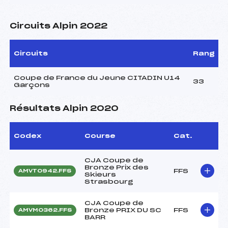
Circuits Alpin 2022
Circuits
Rang
Coupe de France du Jeune CITADIN U14
33
Garçons
Résultats Alpin 2020
Codex
Course
Cat.
CJA Coupe de
Bronze Prix des
FFS
AMVT0942.FFS
Skieurs
Strasbourg
CJA Coupe de
Bronze PRIX DU SC
FFS
AMVM0362.FFS
BARR