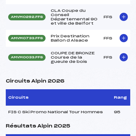
CLA Coupe du
Conseil
FFS
AMVM0292.FFS
Départemental 90
et ville de Belfort
Prix Destination
FFS
AMVM0733.FFS
Ballon d Alsace
COUPE DE BRONZE
Course de la
FFS
AMVM0033.FFS
gueule de bois
Circuits Alpin 2026
Circuits
Rang
FIS C Ski Promo National Tour Hommes
95
Résultats Alpin 2025