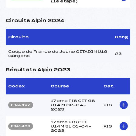
(1è étape)
Circuits Alpin 2024
Circuits
Rang
Coupe de France du Jeune CITADIN U16
23
Garçons
Résultats Alpin 2023
Codex
Course
Cat.
17eme FIS CIT GS
U14 M 02-04-
FIS
FRA1407
2023
17eme FIS CIT
U14M SL 01-04-
FIS
FRA1409
2023