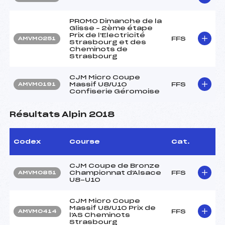
PROMO Dimanche de la
Glisse – 2ème étape
Prix de l'Electricité
FFS
AMVM0251
Strasbourg et des
Cheminots de
Strasbourg
CJM Micro Coupe
Massif U8/U10
FFS
AMVM0191
Confiserie Géromoise
Résultats Alpin 2018
Codex
Course
Cat.
CJM Coupe de Bronze
Championnat d'Alsace
FFS
AMVM0851
U8-U10
CJM Micro Coupe
Massif U8/U10 Prix de
FFS
AMVM0414
l'AS Cheminots
Strasbourg