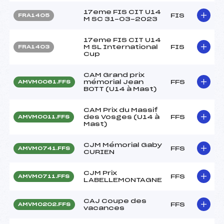
17eme FIS CIT U14
FIS
FRA1405
M SC 31-03-2023
17eme FIS CIT U14
M SL International
FIS
FRA1403
Cup
CAM Grand prix
mémorial Jean
FFS
AMVM0061.FFS
BOTT (U14 à Mast)
CAM Prix du Massif
des Vosges (U14 à
FFS
AMVM0011.FFS
Mast)
CJM Mémorial Gaby
FFS
AMVM0741.FFS
CURIEN
CJM Prix
FFS
AMVM0711.FFS
LABELLEMONTAGNE
CAJ Coupe des
FFS
AMVM0202.FFS
vacances