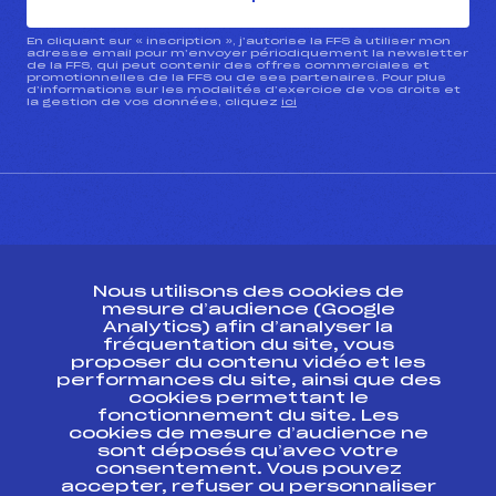
En cliquant sur « inscription », j’autorise la FFS à utiliser mon
adresse email pour m’envoyer périodiquement la newsletter
de la FFS, qui peut contenir des offres commerciales et
promotionnelles de la FFS ou de ses partenaires. Pour plus
d’informations sur les modalités d’exercice de vos droits et
la gestion de vos données, cliquez
ici
CONTACT
Nous utilisons des cookies de
ESPACE PRESSE
mesure d’audience (Google
Analytics) afin d’analyser la
fréquentation du site, vous
Ressources
proposer du contenu vidéo et les
performances du site, ainsi que des
Pass’Neige
cookies permettant le
Projet sportif fédéral
fonctionnement du site. Les
cookies de mesure d’audience ne
Projet de performance fédéral
sont déposés qu’avec votre
Antidopage
consentement. Vous pouvez
Pôle Développement, Formation, Suivi
accepter, refuser ou personnaliser