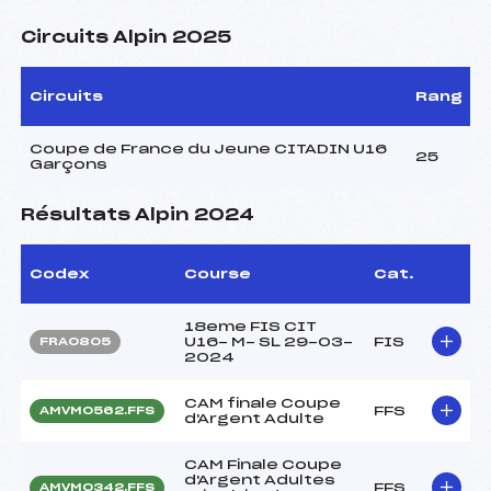
Circuits Alpin 2025
Circuits
Rang
Coupe de France du Jeune CITADIN U16
25
Garçons
Résultats Alpin 2024
Codex
Course
Cat.
18eme FIS CIT
U16- M- SL 29-03-
FIS
FRA0805
2024
CAM finale Coupe
FFS
AMVM0562.FFS
d'Argent Adulte
CAM Finale Coupe
d'Argent Adultes
FFS
AMVM0342.FFS