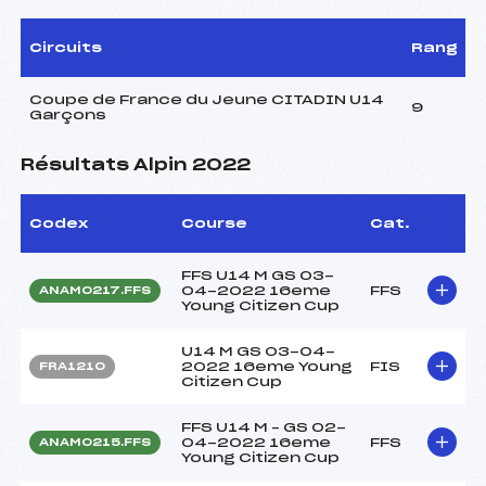
Circuits
Rang
Coupe de France du Jeune CITADIN U14
9
Garçons
Résultats Alpin 2022
Codex
Course
Cat.
FFS U14 M GS 03-
04-2022 16eme
FFS
ANAM0217.FFS
Young Citizen Cup
U14 M GS 03-04-
2022 16eme Young
FIS
FRA1210
Citizen Cup
FFS U14 M – GS 02-
04-2022 16eme
FFS
ANAM0215.FFS
Young Citizen Cup