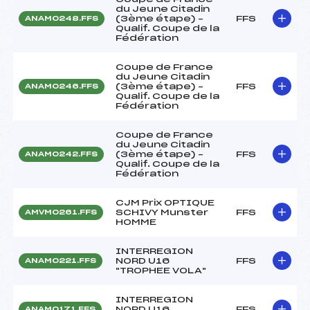
du Jeune Citadin
(3ème étape) –
FFS
ANAM0248.FFS
Qualif. Coupe de la
Fédération
Coupe de France
du Jeune Citadin
(3ème étape) –
FFS
ANAM0246.FFS
Qualif. Coupe de la
Fédération
Coupe de France
du Jeune Citadin
(3ème étape) –
FFS
ANAM0242.FFS
Qualif. Coupe de la
Fédération
CJM Prix OPTIQUE
SCHIVY Munster
FFS
AMVM0261.FFS
HOMME
INTERREGION
NORD U16
FFS
ANAM0221.FFS
"TROPHEE VOLA"
INTERREGION
NORD U16
FFS
ANAM0171.FFS