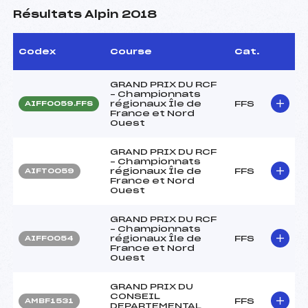
Résultats Alpin 2018
Codex
Course
Cat.
GRAND PRIX DU RCF
– Championnats
régionaux Île de
FFS
AIFF0059.FFS
France et Nord
Ouest
GRAND PRIX DU RCF
– Championnats
régionaux Île de
FFS
AIFT0059
France et Nord
Ouest
GRAND PRIX DU RCF
– Championnats
régionaux Île de
FFS
AIFF0054
France et Nord
Ouest
GRAND PRIX DU
CONSEIL
FFS
AMBF1531
DEPARTEMENTAL