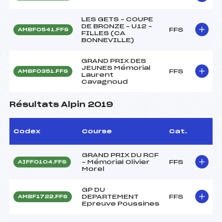
LES GETS – COUPE
DE BRONZE – U12 –
FFS
AMBF0541.FFS
FILLES (CA
BONNEVILLE)
GRAND PRIX DES
JEUNES Mémorial
FFS
AMBF0351.FFS
Laurent
Cavagnoud
Résultats Alpin 2019
Codex
Course
Cat.
GRAND PRIX DU RCF
– Mémorial Olivier
FFS
AIFF0104.FFS
Morel
GP DU
DEPARTEMENT
FFS
AMBF1722.FFS
Epreuve Poussines