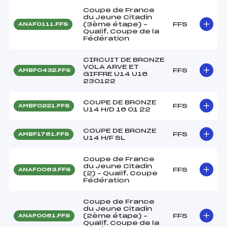
Coupe de France
du Jeune Citadin
(3ème étape) –
FFS
ANAF0111.FFS
Qualif. Coupe de la
Fédération
CIRCUIT DE BRONZE
VOLA ARVE ET
FFS
AMBF0432.FFS
GIFFRE U14 U16
230122
COUPE DE BRONZE
FFS
AMBF0221.FFS
U14 H/D 16 01 22
COUPE DE BRONZE
FFS
AMBF1761.FFS
U14 H/F SL
Coupe de France
du Jeune Citadin
FFS
ANAF0063.FFS
(2) – Qualif. Coupe
Fédération
Coupe de France
du Jeune Citadin
(2ème étape) –
FFS
ANAF0061.FFS
Qualif. Coupe de la