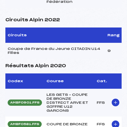
Fédération
Circuits Alpin 2022
Circuits
Rang
Coupe de France du Jeune CITADIN U14
9
Filles
Résultats Alpin 2020
Codex
Course
Cat.
LES GETS – COUPE
DE BRONZE
DISTRICT ARVE ET
FFS
AMBF0901.FFS
GIFFRE U12
GARCONS
COUPE DE BRONZE
FFS
AMBF0581.FFS