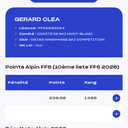
GERARD CLEA
foi(s) le ski
Licence :
FFS2692224
Comité :
COMITE DE SKI MONT-BLANC
Club :
09193 ANNEMASSE SKI COMPETITION
Val. Lic. :
Oui
Points Alpin FFS (10ème liste FFS 2026)
Pénalité
Points
Rang
238.58
1498