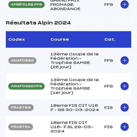
GRAND PRIX
FROMAGE
FFS
AMBF0152.FFS
ABONDANCE
Résultats Alpin 2024
Codex
Course
Cat.
13ème Coupe de la
Fédération –
FFS
ANAF0582
Trophée SAMSE
(2E jour)
13ème Coupe de la
Fédération –
FFS
ANAF0322.FFS
Trophée SAMSE
(1er jour)
18eme FIS CIT U16
FIS
FRA5789
F – GS 30-03-2024
18eme FIS CIT
U16- F SL 29-03-
FIS
FRA5791
2024