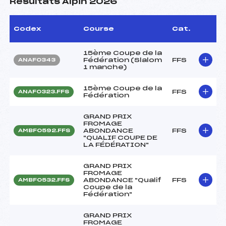
Résultats Alpin 2026
Codex
Course
Cat.
15ème Coupe de la
Fédération (Slalom
FFS
ANAF0343
1 manche)
15ème Coupe de la
FFS
ANAF0323.FFS
Fédération
GRAND PRIX
FROMAGE
ABONDANCE
FFS
AMBF0592.FFS
"QUALIF COUPE DE
LA FÉDÉRATION"
GRAND PRIX
FROMAGE
ABONDANCE "Qualif
FFS
AMBF0532.FFS
Coupe de la
Fédération"
GRAND PRIX
FROMAGE