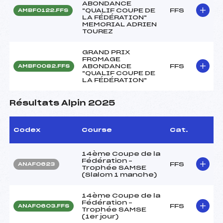
ABONDANCE
"QUALIF COUPE DE
FFS
AMBF0122.FFS
LA FÉDÉRATION"
MEMORIAL ADRIEN
TOUREZ
GRAND PRIX
FROMAGE
ABONDANCE
FFS
AMBF0082.FFS
"QUALIF COUPE DE
LA FÉDÉRATION"
Résultats Alpin 2025
Codex
Course
Cat.
14ème Coupe de la
Fédération –
FFS
ANAF0623
Trophée SAMSE
(Slalom 1 manche)
14ème Coupe de la
Fédération –
FFS
ANAF0603.FFS
Trophée SAMSE
(1er jour)