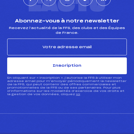
L'ACTU
Abonnez-vous à notre newsletter
Recevez l’actualité de la FFS, des clubs et des Équipes
de France.
Inscription
En cliquant sur « inscription », j’autorise la FFS à utiliser mon
adresse email pour m’envoyer périodiquement la newsletter
de la FFS, qui peut contenir des offres commerciales et
promotionnelles de la FFS ou de ses partenaires. Pour plus
d’informations sur les modalités d’exercice de vos droits et
la gestion de vos données, cliquez
ici