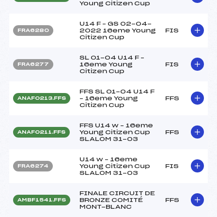
Young Citizen Cup
U14 F – GS 02-04-
2022 16eme Young
FIS
FRA6280
Citizen Cup
SL 01-04 U14 F –
16eme Young
FIS
FRA6277
Citizen Cup
FFS SL 01-04 U14 F
– 16eme Young
FFS
ANAF0213.FFS
Citizen Cup
FFS U14 w – 16eme
Young Citizen Cup
FFS
ANAF0211.FFS
SLALOM 31-03
U14 w – 16eme
Young Citizen Cup
FIS
FRA6274
SLALOM 31-03
FINALE CIRCUIT DE
BRONZE COMITÉ
FFS
AMBF1541.FFS
MONT-BLANC