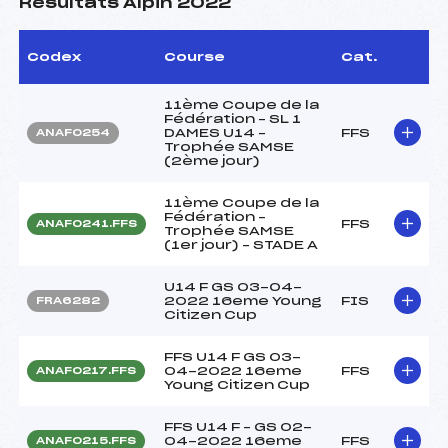
Résultats Alpin 2022
Codex
Course
Cat.
11ème Coupe de la
Fédération – SL 1
DAMES U14 –
FFS
ANAF0254
Trophée SAMSE
(2ème jour)
11ème Coupe de la
Fédération –
FFS
ANAF0241.FFS
Trophée SAMSE
(1er jour) – STADE A
U14 F GS 03-04-
2022 16eme Young
FIS
FRA6282
Citizen Cup
FFS U14 F GS 03-
04-2022 16eme
FFS
ANAF0217.FFS
Young Citizen Cup
FFS U14 F – GS 02-
04-2022 16eme
FFS
ANAF0215.FFS