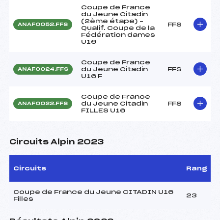
Coupe de France
du Jeune Citadin
(2ème étape) –
FFS
ANAF0052.FFS
Qualif. Coupe de la
Fédération dames
U16
Coupe de France
du Jeune Citadin
FFS
ANAF0024.FFS
U16 F
Coupe de France
du Jeune Citadin
FFS
ANAF0022.FFS
FILLES U16
Circuits Alpin 2023
Circuits
Rang
Coupe de France du Jeune CITADIN U16
23
Filles