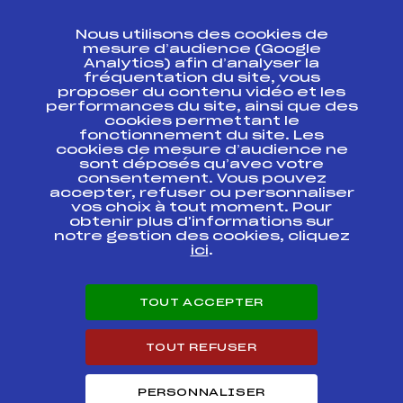
CONTACT
Nous utilisons des cookies de
ESPACE PRESSE
mesure d’audience (Google
Analytics) afin d’analyser la
fréquentation du site, vous
Ressources
proposer du contenu vidéo et les
performances du site, ainsi que des
Pass’Neige
cookies permettant le
Projet sportif fédéral
fonctionnement du site. Les
cookies de mesure d’audience ne
Projet de performance fédéral
sont déposés qu’avec votre
Antidopage
consentement. Vous pouvez
Pôle Développement, Formation, Suivi
accepter, refuser ou personnaliser
Scientifique
vos choix à tout moment. Pour
Listes ministérielles
obtenir plus d'informations sur
notre gestion des cookies, cliquez
Pôle vie de l’athlète
ici
.
Enseignement professionnel
Informatique et chronométrage
Circuits
TOUT ACCEPTER
Carrières
Développement des habiletés mentales
TOUT REFUSER
PERSONNALISER