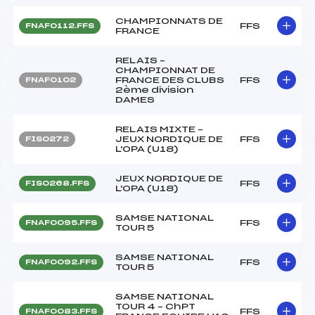
CHAMPIONNATS DE
FFS
FNAF0112.FFS
FRANCE
RELAIS –
CHAMPIONNAT DE
FRANCE DES CLUBS
FFS
FNAF0102
2ème division
DAMES
RELAIS MIXTE –
JEUX NORDIQUE DE
FFS
FIS0272
L'OPA (U18)
JEUX NORDIQUE DE
FFS
FIS0268.FFS
L'OPA (U18)
SAMSE NATIONAL
FFS
FNAF0095.FFS
TOUR 5
SAMSE NATIONAL
FFS
FNAF0092.FFS
TOUR 5
SAMSE NATIONAL
TOUR 4 – ChPT
FFS
FNAF0083.FFS