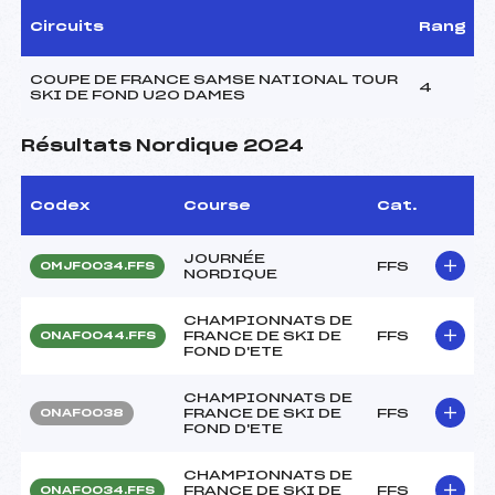
Circuits
Rang
COUPE DE FRANCE SAMSE NATIONAL TOUR
4
SKI DE FOND U20 DAMES
Résultats Nordique 2024
Codex
Course
Cat.
JOURNÉE
FFS
OMJF0034.FFS
NORDIQUE
CHAMPIONNATS DE
FRANCE DE SKI DE
FFS
ONAF0044.FFS
FOND D'ETE
CHAMPIONNATS DE
FRANCE DE SKI DE
FFS
ONAF0038
FOND D'ETE
CHAMPIONNATS DE
FRANCE DE SKI DE
FFS
ONAF0034.FFS