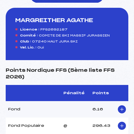
MARGREITHER AGATHE
foi(s) le ski
Licence :
FFS2692187
Comité :
COMITE DE SKI MASSIF JURASSIEN
Club :
07240 HAUT JURA SKI
Val. Lic. :
Oui
Points Nordique FFS (5ème liste FFS
2026)
Pénalité
Points
Fond
6.16
Fond Populaire
@
296.43