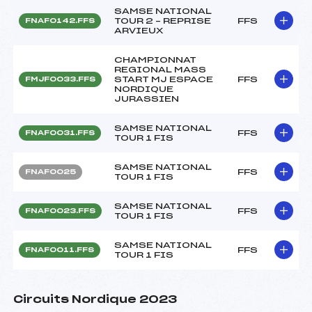
SAMSE NATIONAL
TOUR 2 – REPRISE
FFS
FNAF0142.FFS
ARVIEUX
CHAMPIONNAT
REGIONAL MASS
START MJ ESPACE
FFS
FMJF0033.FFS
NORDIQUE
JURASSIEN
SAMSE NATIONAL
FFS
FNAF0031.FFS
TOUR 1 FIS
SAMSE NATIONAL
FFS
FNAF0025
TOUR 1 FIS
SAMSE NATIONAL
FFS
FNAF0023.FFS
TOUR 1 FIS
SAMSE NATIONAL
FFS
FNAF0011.FFS
TOUR 1 FIS
Circuits Nordique 2023