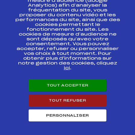
mesure d’audience (Google
Codex
Course
Cat.
Analytics) afin d’analyser la
fréquentation du site, vous
proposer du contenu vidéo et les
PONTARLIER –
performances du site, ainsi que des
CHALLENGE NATIONAL
cookies permettant le
U15 INDIVIDUEL
FFS
FNAF0293
fonctionnement du site. Les
CLASSIQUE SKI DE
cookies de mesure d’audience ne
FOND
sont déposés qu’avec votre
consentement. Vous pouvez
accepter, refuser ou personnaliser
PONTARLIER –
QUALIFICATIONS
vos choix à tout moment. Pour
FFS
FNAF0291
SPRINT CHALLENGE
obtenir plus d'informations sur
NATIONAL U15
notre gestion des cookies, cliquez
ici
.
CHAMPIONNAT
REGIONAL MJ U15 – KO
FFS
FMJF0241
SPRINT
TOUT ACCEPTER
CHALLENGE LUC
FFS
FMJF0203
VUILLET
TOUT REFUSER
LES JEUNES SPATULES
FFS
FMJF0113
PERSONNALISER
SKIER CROSS DE
FFS
FMJF0104
L'ABBAYE