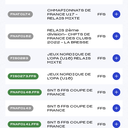
CHMAPIONNATS DE
FRANCE U17 –
FFS
FNAT0174
RELAIS MIXTE
RELAIS 2ème
division- CHPTS DE
FFS
FNAF0162
FRANCE DES CLUBS
2022 – LA BRESSE
JEUX NORDIQUE DE
L'OPA (U16) RELAIS
FFS
FIS0283
MIXTE
JEUX NORDIQUE DE
FFS
FIS0273.FFS
L'OPA (U16)
SNT 5 FFS COUPE DE
FFS
FNAF0146.FFS
FRANCE
SNT 5 FFS COUPE DE
FFS
FNAF0143
FRANCE
SNT 5 FFS COUPE DE
FFS
FNAF0141.FFS
FRANCE