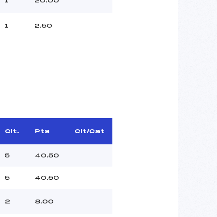
1
20.00
1
2.50
Clt.
Pts
Clt/Cat
5
40.50
5
40.50
2
8.00