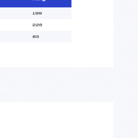
199
225
83