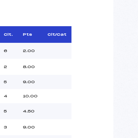
Clt.
Pts
Clt/Cat
6
2.00
2
8.00
5
9.00
4
10.00
5
4.50
3
9.00