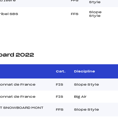
 d'Isère
FFS
Style
Slope
ibel SBS
FFS
Style
oard 2022
Cat.
Discipline
onnat de France
FIS
Slope Style
onnat de France
FIS
Big Air
T SNOWBOARD MONT
FFS
Slope Style