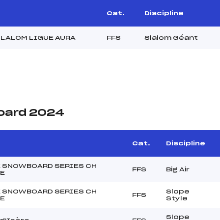
Cat.
Discipline
SLALOM LIGUE AURA
FFS
Slalom Géant
oard 2024
Cat.
Discipline
 SNOWBOARD SERIES CH
FFS
Big Air
E
 SNOWBOARD SERIES CH
Slope
FFS
E
Style
Slope