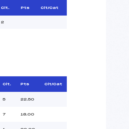
Clt.
Pts
Clt/Cat
2
Clt.
Pts
Clt/Cat
5
22.50
7
18.00