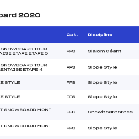
oard 2020
Cat.
Discipline
 SNOWBOARD TOUR
FFS
Slalom Géant
AISE ETAPE ETAPE 5
 SNOWBOARD TOUR
FFS
Slope Style
RENTAISE ETAPE 4
EE STYLE
FFS
Slope Style
EE STYLE
FFS
Slope Style
IT SNOWBOARD MONT
FFS
Snowboardcross
IT SNOWBOARD MONT
FFS
Slope Style