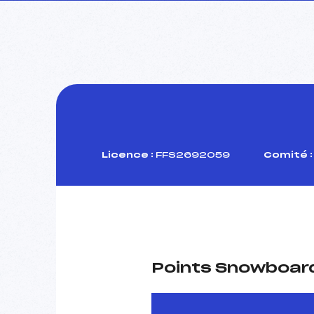
Licence :
FFS2692059
Comité :
Points Snowboard