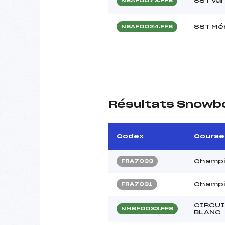
SST Val
NSAF0073.FFS
SST Mér
NSAF0024.FFS
Résultats Snowb
Codex
Course
Champi
FRA7033
Champi
FRA7031
CIRCUI
NMBF0033.FFS
BLANC