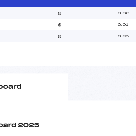
@
0.00
@
0.01
@
0.85
board
oard 2025