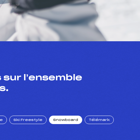
 sur l’ensemble
s.
ue
Ski Freestyle
Snowboard
Télémark