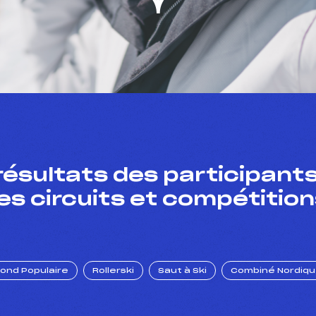
résultats des participants
es circuits et compétition
Fond Populaire
Rollerski
Saut à Ski
Combiné Nordiq