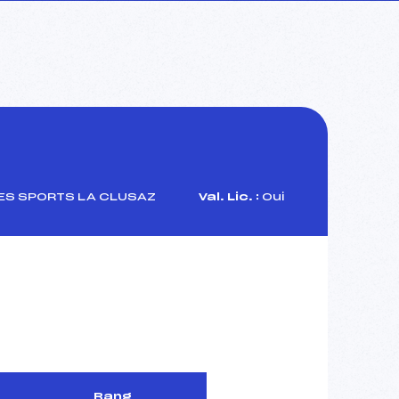
ES SPORTS LA CLUSAZ
Val. Lic. :
Oui
Rang