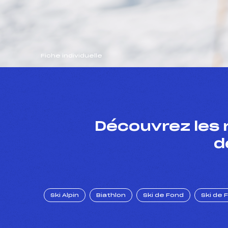
Fiche individuelle
Découvrez les 
d
Ski Alpin
Biathlon
Ski de Fond
Ski de 