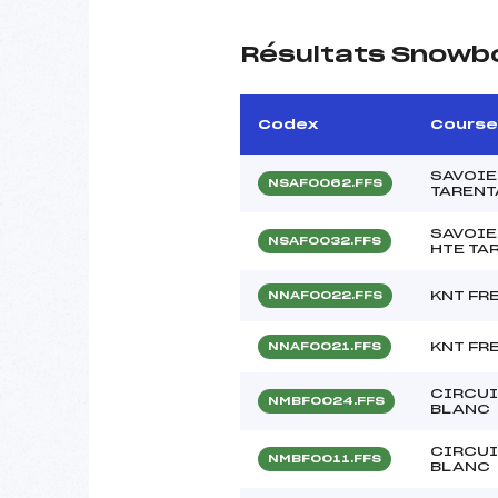
Résultats Snowb
Codex
Course
SAVOIE
NSAF0062.FFS
TARENT
SAVOIE
NSAF0032.FFS
HTE TA
KNT FR
NNAF0022.FFS
KNT FR
NNAF0021.FFS
CIRCU
NMBF0024.FFS
BLANC
CIRCU
NMBF0011.FFS
BLANC