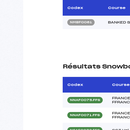
Codex
Course
BANKED 
NMBF0061
Résultats Snowb
Codex
Course
FRANCE
NNAF0075.FFS
FFRANC
FRANCE
NNAF0071.FFS
FFRANC