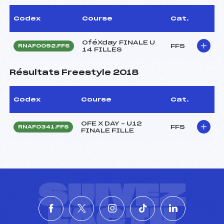
Codex
Course
Cat.
OféXday FINALE U
FFS
RNAF0092.FFS
14 FILLES
Résultats Freestyle 2018
Codex
Course
Cat.
OFE X DAY – U12
FFS
RNAF0341.FFS
FINALE FILLE
SUIVEZ
L'ACTU