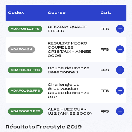
Codex
Course
Cat.
OFEXDAY QUALIF
FFS
ADAF0511.FFS
FILLES
RESULTAT MICRO
COUPE LES
FFS
ADAF0424
CRISTAUX – ANNEE
2006
Coupe de Bronze
FFS
ADAF0141.FFS
Belledonne 1
Challenge du
Grésivaudan –
FFS
ADAF0192.FFS
Coupe de Bronze
U12
ALPE HUEZ CUP –
FFS
ADAF0023.FFS
U12 (ANNEE 2006)
Résultats Freestyle 2019