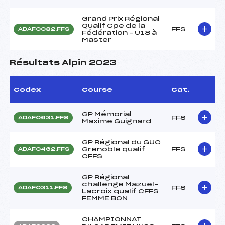
Grand Prix Régional
Qualif Cpe de la
FFS
ADAF0082.FFS
Fédération – U18 à
Master
Résultats Alpin 2023
Codex
Course
Cat.
GP Mémorial
FFS
ADAF0631.FFS
Maxime Guignard
GP Régional du GUC
Grenoble qualif
FFS
ADAF0462.FFS
CFFS
GP Régional
challenge Mazuel-
FFS
ADAF0311.FFS
Lacroix qualif CFFS
FEMME BON
CHAMPIONNAT