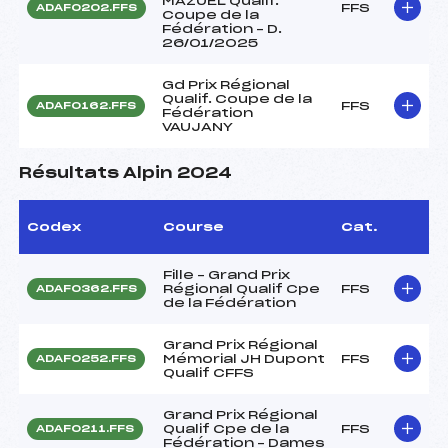
MAZUEL Qualif.
FFS
ADAF0202.FFS
Coupe de la
Fédération – D.
26/01/2025
Gd Prix Régional
Qualif. Coupe de la
FFS
ADAF0162.FFS
Fédération
VAUJANY
Résultats Alpin 2024
Codex
Course
Cat.
Fille – Grand Prix
Régional Qualif Cpe
FFS
ADAF0362.FFS
de la Fédération
Grand Prix Régional
Mémorial JH Dupont
FFS
ADAF0252.FFS
Qualif CFFS
Grand Prix Régional
Qualif Cpe de la
FFS
ADAF0211.FFS
Fédération – Dames