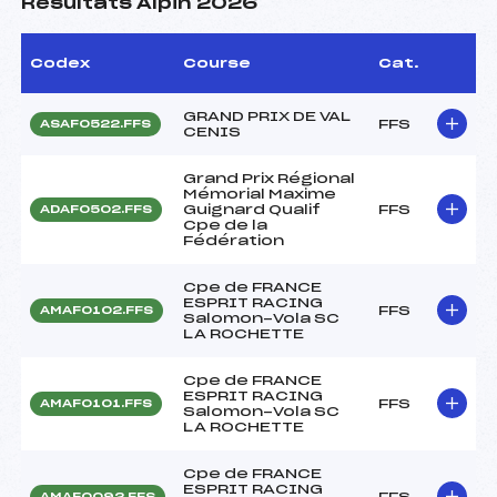
Résultats Alpin 2026
Codex
Course
Cat.
GRAND PRIX DE VAL
FFS
ASAF0522.FFS
CENIS
Grand Prix Régional
Mémorial Maxime
Guignard Qualif
FFS
ADAF0502.FFS
Cpe de la
Fédération
Cpe de FRANCE
ESPRIT RACING
FFS
AMAF0102.FFS
Salomon-Vola SC
LA ROCHETTE
Cpe de FRANCE
ESPRIT RACING
FFS
AMAF0101.FFS
Salomon-Vola SC
LA ROCHETTE
Cpe de FRANCE
ESPRIT RACING
FFS
AMAF0092.FFS