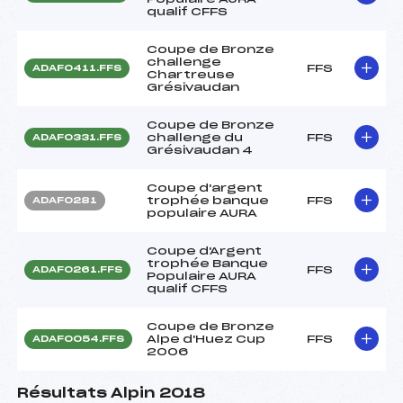
qualif CFFS
Coupe de Bronze
challenge
FFS
ADAF0411.FFS
Chartreuse
Grésivaudan
Coupe de Bronze
challenge du
FFS
ADAF0331.FFS
Grésivaudan 4
Coupe d'argent
trophée banque
FFS
ADAF0281
populaire AURA
Coupe d'Argent
trophée Banque
FFS
ADAF0261.FFS
Populaire AURA
qualif CFFS
Coupe de Bronze
Alpe d'Huez Cup
FFS
ADAF0054.FFS
2006
Résultats Alpin 2018