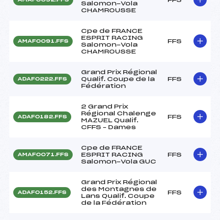
Salomon-Vola
CHAMROUSSE
Cpe de FRANCE
ESPRIT RACING
FFS
AMAF0091.FFS
Salomon-Vola
CHAMROUSSE
Grand Prix Régional
Qualif. Coupe de la
FFS
ADAF0222.FFS
Fédération
2 Grand Prix
Régional Chalenge
FFS
ADAF0182.FFS
MAZUEL Qualif.
CFFS – Dames
Cpe de FRANCE
ESPRIT RACING
FFS
AMAF0071.FFS
Salomon-Vola GUC
Grand Prix Régional
des Montagnes de
FFS
ADAF0152.FFS
Lans Qualif. Coupe
de la Fédération