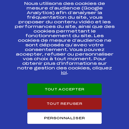
Nous utilisons des cookies de
ESPACE PRESSE
mesure d’audience (Google
Analytics) afin d’analyser la
fréquentation du site, vous
Ressources
proposer du contenu vidéo et les
performances du site, ainsi que des
Pass’Neige
cookies permettant le
Projet sportif fédéral
fonctionnement du site. Les
cookies de mesure d’audience ne
Projet de performance fédéral
sont déposés qu’avec votre
Antidopage
consentement. Vous pouvez
Pôle Développement, Formation, Suivi
accepter, refuser ou personnaliser
Scientifique
vos choix à tout moment. Pour
Listes ministérielles
obtenir plus d'informations sur
notre gestion des cookies, cliquez
Pôle vie de l’athlète
ici
.
Enseignement professionnel
Informatique et chronométrage
Circuits
TOUT ACCEPTER
Carrières
Développement des habiletés mentales
TOUT REFUSER
PERSONNALISER
© 2026 Fédération Française de Ski
Mentions légales
Politique de