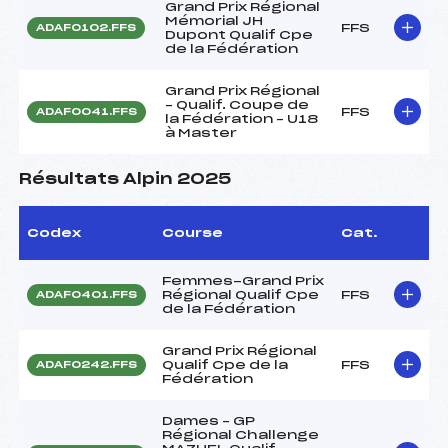
Grand Prix Régional
Mémorial JH
FFS
ADAF0102.FFS
Dupont Qualif Cpe
de la Fédération
Grand Prix Régional
– Qualif. Coupe de
FFS
ADAF0041.FFS
la Fédération – U18
à Master
Résultats Alpin 2025
Codex
Course
Cat.
Femmes-Grand Prix
Régional Qualif Cpe
FFS
ADAF0401.FFS
de la Fédération
Grand Prix Régional
Qualif Cpe de la
FFS
ADAF0242.FFS
Fédération
Dames – GP
Régional Challenge