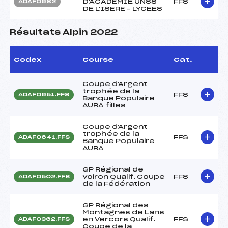
D'ACADEMIE UNSS
FFS
ADAF0682
DE L'ISERE – LYCEES
Résultats Alpin 2022
Codex
Course
Cat.
Coupe d'Argent
trophée de la
FFS
ADAF0651.FFS
Banque Populaire
AURA filles
Coupe d'Argent
trophée de la
FFS
ADAF0641.FFS
Banque Populaire
AURA
GP Régional de
Voiron Qualif. Coupe
FFS
ADAF0502.FFS
de la Fédération
GP Régional des
Montagnes de Lans
en Vercors Qualif.
FFS
ADAF0362.FFS
Coupe de la