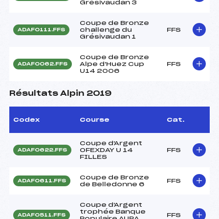
Grésivaudan 3
Coupe de Bronze
challenge du
FFS
ADAF0111.FFS
Grésivaudan 1
Coupe de Bronze
Alpe d'Huez Cup
FFS
ADAF0062.FFS
U14 2006
Résultats Alpin 2019
Codex
Course
Cat.
Coupe d'Argent
OFEXDAY U 14
FFS
ADAF0622.FFS
FILLES
Coupe de Bronze
FFS
ADAF0611.FFS
de Belledonne 6
Coupe d'Argent
trophée Banque
FFS
ADAF0511.FFS
Populaire AURA