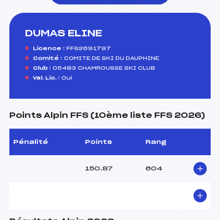
DUMAS ELINE
foi(s) le ski
Licence :
FFS2691797
Comité :
COMITE DE SKI DU DAUPHINE
Club :
05483 CHAMROUSSE SKI CLUB
Val. Lic. :
Oui
Points Alpin FFS (10ème liste FFS 2026)
Pénalité
Points
Rang
150.87
604