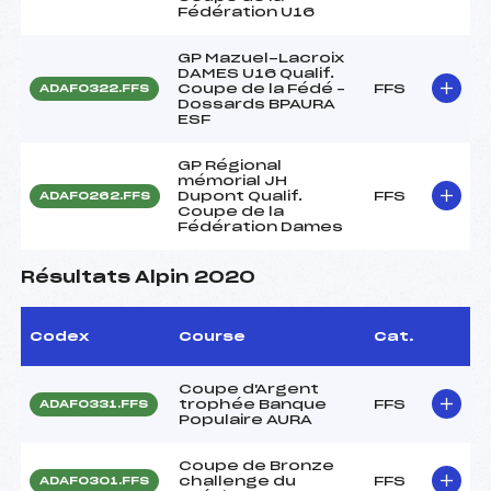
Fédération U16
GP Mazuel-Lacroix
DAMES U16 Qualif.
Coupe de la Fédé –
FFS
ADAF0322.FFS
Dossards BPAURA
ESF
GP Régional
mémorial JH
Dupont Qualif.
FFS
ADAF0262.FFS
Coupe de la
Fédération Dames
Résultats Alpin 2020
Codex
Course
Cat.
Coupe d'Argent
trophée Banque
FFS
ADAF0331.FFS
Populaire AURA
Coupe de Bronze
challenge du
FFS
ADAF0301.FFS