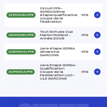
Circuit FFS-
GIRSA/2ème
étape/qualificative
FFS
AFZM0034.FFS
coupe de la
fédération
Tout Schuss Cup
Marion Rolland –
FFS
ADAM0091.FFS
Année 2006
1ere étape GIRSA
dimanche
FFS
ACEM0041.FFS
GARCONS
1ere Etape GIRSA-
Qualification
Coupe de la
FFS
ALYM0014.FFS
Fedderation U10-
U12 GARCONS