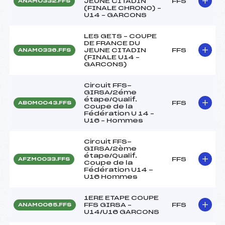
JEUNE CITADIN
FFS
ANAM0332.FFS
(FINALE CHRONO) –
U14 – GARCONS
LES GETS – COUPE
DE FRANCE DU
JEUNE CITADIN
FFS
ANAM0336.FFS
(FINALE U14 –
GARCONS)
Circuit FFS-
GIRSA/2éme
étape/Qualif.
FFS
ABOM0043.FFS
Coupe de la
Fédération U 14 –
U16 – Hommes
Circuit FFS-
GIRSA/2ème
étape/Qualif.
FFS
AFZM0033.FFS
Coupe de la
Fédération U14 -
U16 Hommes
1ERE ETAPE COUPE
FFS GIRSA –
FFS
ANAM0065.FFS
U14/U16 GARCONS