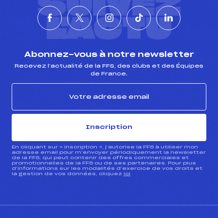
SUIVEZ
L'ACTU
Abonnez-vous à notre newsletter
Recevez l’actualité de la FFS, des clubs et des Équipes
de France.
Inscription
En cliquant sur « inscription », j’autorise la FFS à utiliser mon
adresse email pour m’envoyer périodiquement la newsletter
de la FFS, qui peut contenir des offres commerciales et
promotionnelles de la FFS ou de ses partenaires. Pour plus
d’informations sur les modalités d’exercice de vos droits et
la gestion de vos données, cliquez
ici