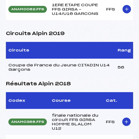
1ERE ETAPE COUPE
FFS GIRSA –
FFS
ANAM0062.FFS
U14/U16 GARCONS
Circuits Alpin 2019
Circuits
Rang
Coupe de France du Jeune CITADIN U14
56
Garçons
Résultats Alpin 2018
Codex
Course
Cat.
finale nationale du
circuit FFS GIRSA
FFS
ANAM0366.FFS
HOMME SLALOM
U12