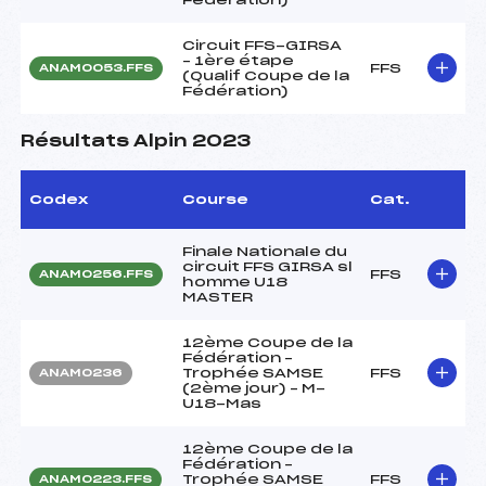
Circuit FFS-GIRSA
– 1ère étape
FFS
ANAM0053.FFS
(Qualif Coupe de la
Fédération)
Résultats Alpin 2023
Codex
Course
Cat.
Finale Nationale du
circuit FFS GIRSA sl
FFS
ANAM0256.FFS
homme U18
MASTER
12ème Coupe de la
Fédération –
Trophée SAMSE
FFS
ANAM0236
(2ème jour) – M-
U18-Mas
12ème Coupe de la
Fédération –
Trophée SAMSE
FFS
ANAM0223.FFS