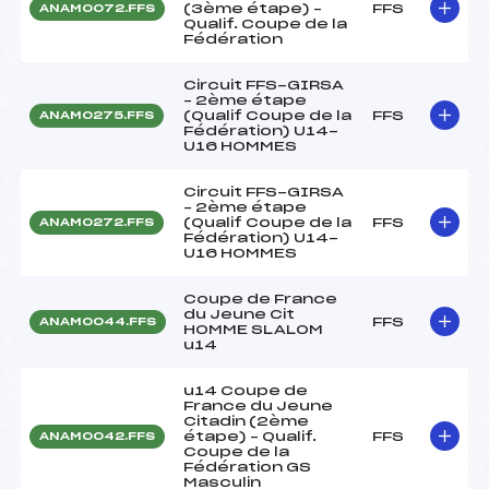
(3ème étape) –
FFS
ANAM0072.FFS
Qualif. Coupe de la
Fédération
Circuit FFS-GIRSA
– 2ème étape
(Qualif Coupe de la
FFS
ANAM0275.FFS
Fédération) U14-
U16 HOMMES
Circuit FFS-GIRSA
– 2ème étape
(Qualif Coupe de la
FFS
ANAM0272.FFS
Fédération) U14-
U16 HOMMES
Coupe de France
du Jeune Cit
FFS
ANAM0044.FFS
HOMME SLALOM
u14
u14 Coupe de
France du Jeune
Citadin (2ème
étape) – Qualif.
FFS
ANAM0042.FFS
Coupe de la
Fédération GS
Masculin