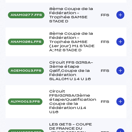
8ème Coupe de la
Fédération –
FFS
ANAM0277.FFS
Trophée SAMSE
STADE D
8ème Coupe de la
Fédération –
Trophée SAMSE
FFS
ANAM0261.FFS
(1er jour) M1 STADE
A; M2 STADE D
Circuit FFS GIRSA-
3ème étape
Qalif.Coupe de la
FFS
ACEM0013.FFS
Fédération
SLALOM U 14 U 16
Circuit
FFS/GIRSA/3ème
étape/Qualification
FFS
ALYM0013.FFS
Coupe de la
Fédération U14
U16
LES GETS – COUPE
DE FRANCE DU