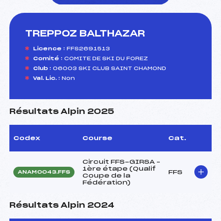
TREPPOZ BALTHAZAR
foi(s) le ski
Licence :
FFS2691513
Comité :
COMITE DE SKI DU FOREZ
Club :
06003 SKI CLUB SAINT CHAMOND
Val. Lic. :
Non
Résultats Alpin 2025
Codex
Course
Cat.
Circuit FFS-GIRSA –
1ère étape (Qualif
FFS
ANAM0043.FFS
Coupe de la
Fédération)
Résultats Alpin 2024