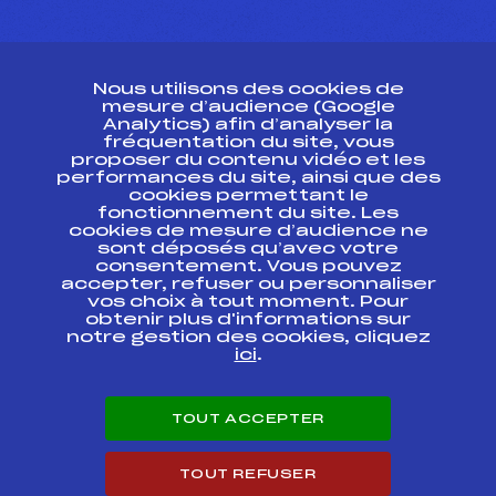
CONTACT
Nous utilisons des cookies de
ESPACE PRESSE
mesure d’audience (Google
Analytics) afin d’analyser la
fréquentation du site, vous
Ressources
proposer du contenu vidéo et les
performances du site, ainsi que des
Pass’Neige
cookies permettant le
Projet sportif fédéral
fonctionnement du site. Les
cookies de mesure d’audience ne
Projet de performance fédéral
sont déposés qu’avec votre
Antidopage
consentement. Vous pouvez
Pôle Développement, Formation, Suivi
accepter, refuser ou personnaliser
Scientifique
vos choix à tout moment. Pour
Listes ministérielles
obtenir plus d'informations sur
notre gestion des cookies, cliquez
Pôle vie de l’athlète
ici
.
Enseignement professionnel
Informatique et chronométrage
Circuits
TOUT ACCEPTER
Carrières
Développement des habiletés mentales
TOUT REFUSER