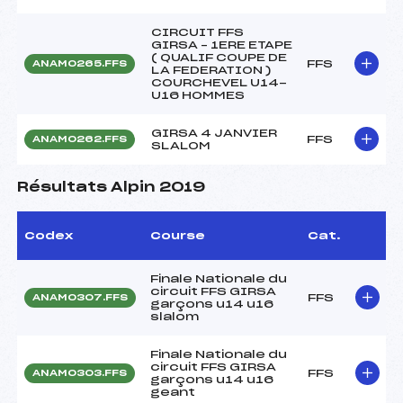
CIRCUIT FFS
GIRSA – 1ERE ETAPE
( QUALIF COUPE DE
FFS
ANAM0265.FFS
LA FEDERATION )
COURCHEVEL U14-
U16 HOMMES
GIRSA 4 JANVIER
FFS
ANAM0262.FFS
SLALOM
Résultats Alpin 2019
Codex
Course
Cat.
Finale Nationale du
circuit FFS GIRSA
FFS
ANAM0307.FFS
garçons u14 u16
slalom
Finale Nationale du
circuit FFS GIRSA
FFS
ANAM0303.FFS
garçons u14 u16
geant