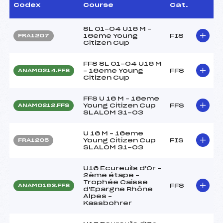
Codex
Course
Cat.
SL 01-04 U16 M –
16eme Young
FIS
FRA1207
Citizen Cup
FFS SL 01-04 U16 M
– 16eme Young
FFS
ANAM0214.FFS
Citizen Cup
FFS U 16 M – 16eme
Young Citizen Cup
FFS
ANAM0212.FFS
SLALOM 31-03
U 16 M – 16eme
Young Citizen Cup
FIS
FRA1205
SLALOM 31-03
U16 Ecureuils d'Or –
2ème étape –
Trophée Caisse
FFS
ANAM0163.FFS
d'Epargne Rhône
Alpes –
Kassbohrer