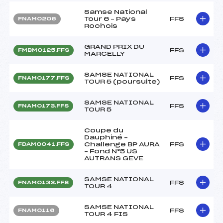
Samse National
Tour 6 – Pays
FFS
FNAM0206
Rochois
GRAND PRIX DU
FFS
FMBM0125.FFS
MARCELLY
SAMSE NATIONAL
FFS
FNAM0177.FFS
TOUR 5 (poursuite)
SAMSE NATIONAL
FFS
FNAM0173.FFS
TOUR 5
Coupe du
Dauphiné –
Challenge BP AURA
FFS
FDAM0041.FFS
– Fond N°5 US
AUTRANS GEVE
SAMSE NATIONAL
FFS
FNAM0133.FFS
TOUR 4
SAMSE NATIONAL
FFS
FNAM0116
TOUR 4 FIS