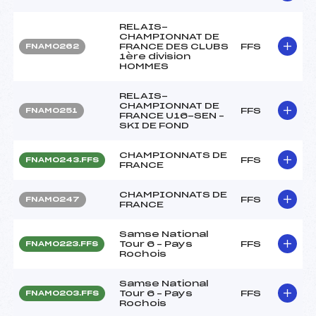
RELAIS-
CHAMPIONNAT DE
FRANCE DES CLUBS
FFS
FNAM0262
1ère division
HOMMES
RELAIS-
CHAMPIONNAT DE
FFS
FNAM0251
FRANCE U16-SEN –
SKI DE FOND
CHAMPIONNATS DE
FFS
FNAM0243.FFS
FRANCE
CHAMPIONNATS DE
FFS
FNAM0247
FRANCE
Samse National
Tour 6 – Pays
FFS
FNAM0223.FFS
Rochois
Samse National
Tour 6 – Pays
FFS
FNAM0203.FFS
Rochois