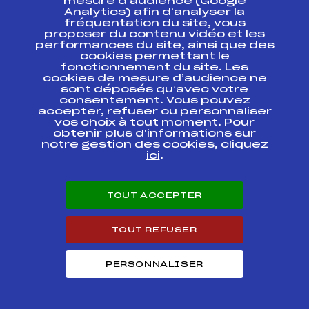
mesure d’audience (Google
Analytics) afin d’analyser la
SAMSE BIATHLON
fréquentation du site, vous
FFS
BNAM0163
SUMMER TOUR FFS
proposer du contenu vidéo et les
performances du site, ainsi que des
cookies permettant le
RELAIS DIVISION 2 -
fonctionnement du site. Les
Hommes-
FFS
FNAM0171
CHAMPIONNATS DE
cookies de mesure d’audience ne
FRANCE DES CLUBS
sont déposés qu’avec votre
consentement. Vous pouvez
accepter, refuser ou personnaliser
CHALLENGE REGIONAL
vos choix à tout moment. Pour
MONTS DE JOUX /
FFS
BMJM0032
obtenir plus d'informations sur
Etape 3
notre gestion des cookies, cliquez
ici
.
CONCOURS ANNUEL
FFS
FMJM0293
LES FOURGS 2019
TOUT ACCEPTER
CHALLENGE NATIONAL
FFS
FNAM0131
NORDIQUE U15
TOUT REFUSER
37ème JEUNES
FFS
FMJM0243
SPATULES
PERSONNALISER
ESSS – CONCOURS
FFS
FMJM0202
ANNUEL