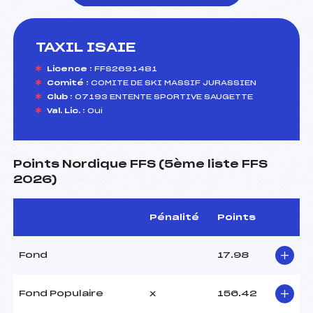
TAXIL ISAIE
foi(s) le ski
Licence :
FFS2691481
Comité :
COMITE DE SKI MASSIF JURASSIEN
Club :
07193 ENTENTE SPORTIVE SAUGETTE
Val. Lic. :
Oui
Points Nordique FFS (5ème liste FFS
2026)
Pénalité
Points
Fond
17.98
Fond Populaire
x
156.42