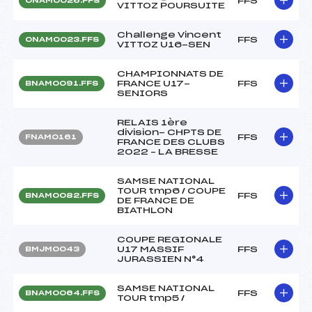
FFS
ONAM0026.FFS
VITTOZ POURSUITE
Challenge Vincent
FFS
ONAM0023.FFS
VITTOZ U16-SEN
CHAMPIONNATS DE
FRANCE U17-
FFS
BNAM0091.FFS
SENIORS
RELAIS 1ère
division- CHPTS DE
FFS
FNAM0161
FRANCE DES CLUBS
2022 – LA BRESSE
SAMSE NATIONAL
TOUR tmp6 / COUPE
FFS
BNAM0082.FFS
DE FRANCE DE
BIATHLON
COUPE REGIONALE
U17 MASSIF
FFS
BMJM0043
JURASSIEN N°4
SAMSE NATIONAL
FFS
BNAM0064.FFS
TOUR tmp5 /