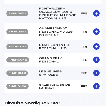
PONTARLIER –
QUALIFICATIONS
FFS
FNAM0291
SPRINT CHALLENGE
NATIONAL U15
CHAMPIONNAT
REGIONAL MJ U15 –
FFS
FMJM0241
KO SPRINT
BIATHLON INTER-
FFS
BMJM0011
REGIONAL U15
GRAND PRIX
FFS
FMBM0042
REGIONAL
LES JEUNES
FFS
FMJM0113
SPATULES
SKIER CROSS DE
FFS
FMJM0104
L'ABBAYE
Circuits Nordique 2020