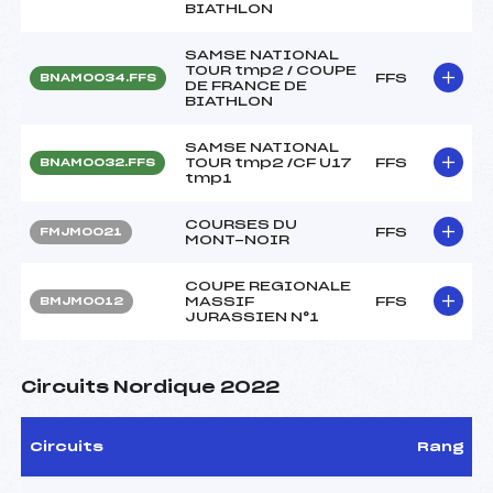
BIATHLON
SAMSE NATIONAL
TOUR tmp2 / COUPE
FFS
BNAM0034.FFS
DE FRANCE DE
BIATHLON
SAMSE NATIONAL
TOUR tmp2 /CF U17
FFS
BNAM0032.FFS
tmp1
COURSES DU
FFS
FMJM0021
MONT-NOIR
COUPE REGIONALE
MASSIF
FFS
BMJM0012
JURASSIEN N°1
Circuits Nordique 2022
Circuits
Rang