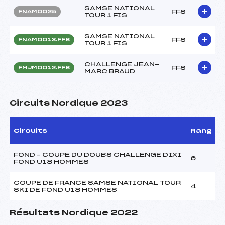
SAMSE NATIONAL
FFS
FNAM0025
TOUR 1 FIS
SAMSE NATIONAL
FFS
FNAM0013.FFS
TOUR 1 FIS
CHALLENGE JEAN-
FFS
FMJM0012.FFS
MARC BRAUD
Circuits Nordique 2023
Circuits
Rang
FOND – COUPE DU DOUBS CHALLENGE DIXI
6
FOND U18 HOMMES
COUPE DE FRANCE SAMSE NATIONAL TOUR
4
SKI DE FOND U18 HOMMES
Résultats Nordique 2022