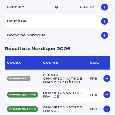
Biathlon
@
343.17
Saut à Ski
Combiné Nordique
Résultats Nordique 2026
Codex
Course
Cat.
RELAIS –
CHAMPIONNATS DE
FFS
FNAM0231
FRANCE U16 à SEN
CHAMPIONNATS DE
FFS
FNAM0224.FFS
FRANCE
CHAMPIONNATS DE
FFS
FNAM0214.FFS
FRANCE