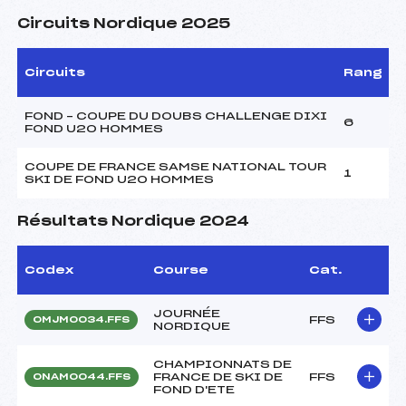
Circuits Nordique 2025
Circuits
Rang
FOND – COUPE DU DOUBS CHALLENGE DIXI
6
FOND U20 HOMMES
COUPE DE FRANCE SAMSE NATIONAL TOUR
1
SKI DE FOND U20 HOMMES
Résultats Nordique 2024
Codex
Course
Cat.
JOURNÉE
FFS
OMJM0034.FFS
NORDIQUE
CHAMPIONNATS DE
FRANCE DE SKI DE
FFS
ONAM0044.FFS
FOND D'ETE