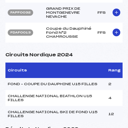
GRAND PRIX DE
MONTGENEVRE
FFS
FAPF0032
NEVACHE
Coupe du Dauphiné
Fond N°2
FFS
FDAF0013
CHAMROUSSE
Circuits Nordique 2024
Circuits
Rang
FOND – COUPE DU DAUPHINE U15 FILLES
2
CHALLENGE NATIONAL BIATHLON U15
4
FILLES
CHALLENGE NATIONAL SKI DE FOND U15
12
FILLES