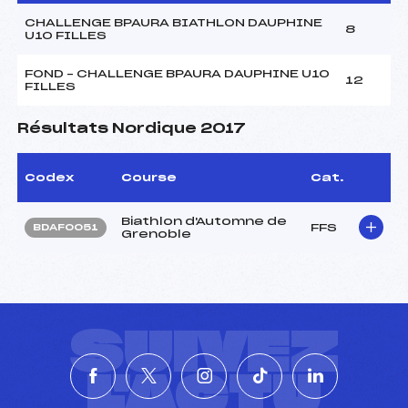
CHALLENGE BPAURA BIATHLON DAUPHINE
8
U10 FILLES
FOND – CHALLENGE BPAURA DAUPHINE U10
12
FILLES
Résultats Nordique 2017
Codex
Course
Cat.
Biathlon d'Automne de
FFS
BDAF0051
Grenoble
SUIVEZ
L'ACTU