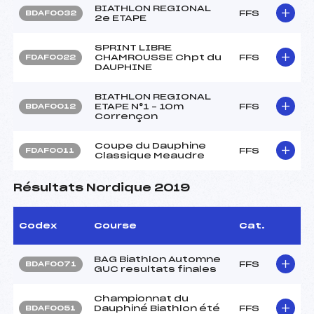
BIATHLON REGIONAL
FFS
BDAF0032
2e ETAPE
SPRINT LIBRE
CHAMROUSSE Chpt du
FFS
FDAF0022
DAUPHINE
BIATHLON REGIONAL
ETAPE N°1 – 10m
FFS
BDAF0012
Corrençon
Coupe du Dauphine
FFS
FDAF0011
Classique Meaudre
Résultats Nordique 2019
Codex
Course
Cat.
BAG Biathlon Automne
FFS
BDAF0071
GUC resultats finales
Championnat du
Dauphiné Biathlon été
FFS
BDAF0051