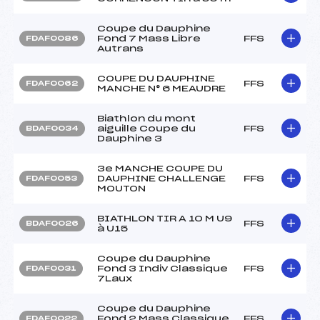
Coupe du Dauphine
Fond 7 Mass Libre
FFS
FDAF0086
Autrans
COUPE DU DAUPHINE
FFS
FDAF0062
MANCHE N° 6 MEAUDRE
Biathlon du mont
aiguille Coupe du
FFS
BDAF0034
Dauphine 3
3e MANCHE COUPE DU
DAUPHINE CHALLENGE
FFS
FDAF0053
MOUTON
BIATHLON TIR A 10 M U9
FFS
BDAF0026
à U15
Coupe du Dauphine
Fond 3 Indiv Classique
FFS
FDAF0031
7Laux
Coupe du Dauphine
Fond 2 Mass Classique
FFS
FDAF0022