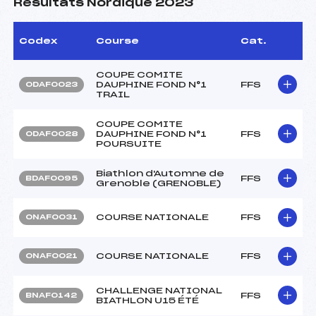
Résultats Nordique 2023
Codex
Course
Cat.
COUPE COMITE
DAUPHINE FOND N°1
FFS
ODAF0023
TRAIL
COUPE COMITE
DAUPHINE FOND N°1
FFS
ODAF0028
POURSUITE
Biathlon d'Automne de
FFS
BDAF0095
Grenoble (GRENOBLE)
COURSE NATIONALE
FFS
ONAF0031
COURSE NATIONALE
FFS
ONAF0021
CHALLENGE NATIONAL
FFS
BNAF0142
BIATHLON U15 ÉTÉ