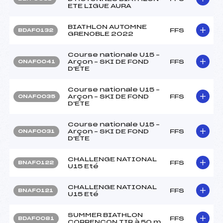
ETE LIGUE AURA
BIATHLON AUTOMNE
FFS
BDAF0132
GRENOBLE 2022
Course nationale U15 –
Arçon – SKI DE FOND
FFS
ONAF0041
D'ETE
Course nationale U15 –
Arçon – SKI DE FOND
FFS
ONAF0035
D'ETE
Course nationale U15 –
Arçon – SKI DE FOND
FFS
ONAF0031
D'ETE
CHALLENGE NATIONAL
FFS
BNAF0122
U15 Eté
CHALLENGE NATIONAL
FFS
BNAF0121
U15 Eté
SUMMER BIATHLON
FFS
BDAF0081
CORRENCON TIR à 50 m