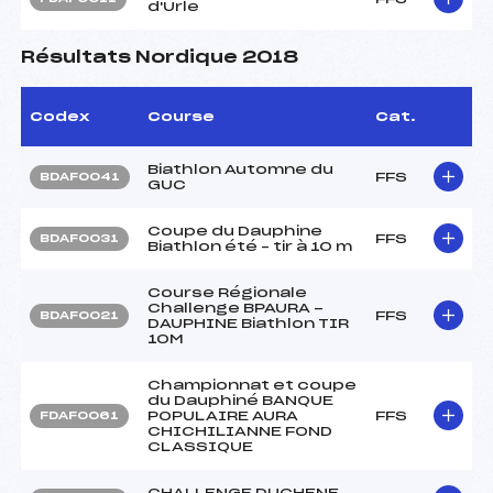
d'Urle
Résultats Nordique 2018
Codex
Course
Cat.
Biathlon Automne du
FFS
BDAF0041
GUC
Coupe du Dauphine
FFS
BDAF0031
Biathlon été – tir à 10 m
Course Régionale
Challenge BPAURA -
FFS
BDAF0021
DAUPHINE Biathlon TIR
10M
Championnat et coupe
du Dauphiné BANQUE
POPULAIRE AURA
FFS
FDAF0061
CHICHILIANNE FOND
CLASSIQUE
CHALLENGE DUCHENE