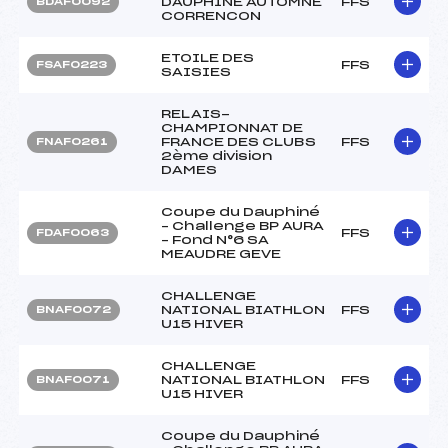
DAUPHINE AUTOMNE
FFS
BDAF0092
CORRENCON
ETOILE DES
FFS
FSAF0223
SAISIES
RELAIS-
CHAMPIONNAT DE
FRANCE DES CLUBS
FFS
FNAF0261
2ème division
DAMES
Coupe du Dauphiné
– Challenge BP AURA
FFS
FDAF0063
– Fond N°6 SA
MEAUDRE GEVE
CHALLENGE
NATIONAL BIATHLON
FFS
BNAF0072
U15 HIVER
CHALLENGE
NATIONAL BIATHLON
FFS
BNAF0071
U15 HIVER
Coupe du Dauphiné