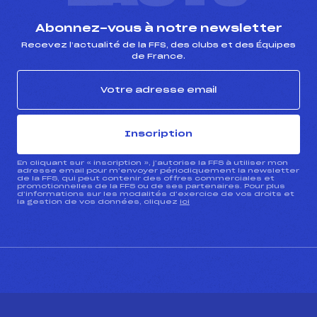
Abonnez-vous à notre newsletter
Recevez l’actualité de la FFS, des clubs et des Équipes
de France.
Inscription
En cliquant sur « inscription », j’autorise la FFS à utiliser mon
adresse email pour m’envoyer périodiquement la newsletter
de la FFS, qui peut contenir des offres commerciales et
promotionnelles de la FFS ou de ses partenaires. Pour plus
d’informations sur les modalités d’exercice de vos droits et
la gestion de vos données, cliquez
ici
CONTACT