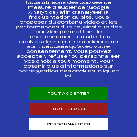
Nous utilisons des cookies de
ESPACE PRESSE
mesure d’audience (Google
Analytics) afin d’analyser la
fréquentation du site, vous
Ressources
proposer du contenu vidéo et les
performances du site, ainsi que des
Pass’Neige
cookies permettant le
Projet sportif fédéral
fonctionnement du site. Les
cookies de mesure d’audience ne
Projet de performance fédéral
sont déposés qu’avec votre
Antidopage
consentement. Vous pouvez
Pôle Développement, Formation, Suivi
accepter, refuser ou personnaliser
Scientifique
vos choix à tout moment. Pour
Listes ministérielles
obtenir plus d'informations sur
notre gestion des cookies, cliquez
Pôle vie de l’athlète
ici
.
Enseignement professionnel
Informatique et chronométrage
Circuits
TOUT ACCEPTER
Carrières
Développement des habiletés mentales
TOUT REFUSER
PERSONNALISER
© 2026 Fédération Française de Ski
Mentions légales
Politique de
confidentialité
Cookies