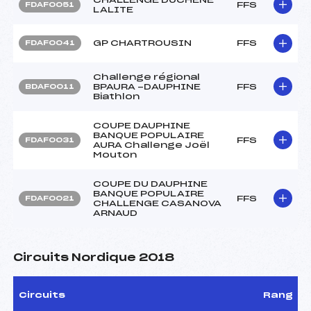
FFS
FDAF0051
LALITE
GP CHARTROUSIN
FFS
FDAF0041
Challenge régional
BPAURA -DAUPHINE
FFS
BDAF0011
Biathlon
COUPE DAUPHINE
BANQUE POPULAIRE
FFS
FDAF0031
AURA Challenge Joël
Mouton
COUPE DU DAUPHINE
BANQUE POPULAIRE
FFS
FDAF0021
CHALLENGE CASANOVA
ARNAUD
Circuits Nordique 2018
Circuits
Rang