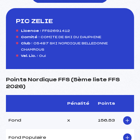
PIC ZELIE
foi(s) le ski
Licence :
FFS2691412
Comité :
COMITE DE SKI DU DAUPHINE
Club :
05487 SKI NORDIQUE BELLEDONNE
CHAMROUS
Val. Lic. :
Oui
Points Nordique FFS (5ème liste FFS
2026)
Pénalité
Points
Fond
x
156.53
Fond Populaire