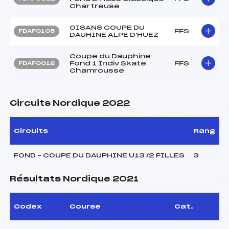
Chartreuse
OISANS COUPE DU
FFS
FDAF0105
DAUHINE ALPE D'HUEZ
Coupe du Dauphine
Fond 1 Indiv Skate
FFS
FDAF0012
Chamrousse
Circuits Nordique 2022
Circuits
Rang
FOND – COUPE DU DAUPHINE U13 /2 FILLES
3
Résultats Nordique 2021
Codex
Course
Cat.