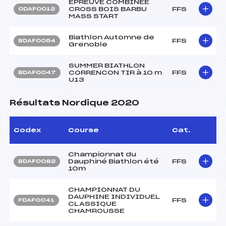
EPREUVE COMBINEE
CROSS BOIS BARBU
FFS
ODAF0012
MASS START
Biathlon Automne de
FFS
BDAF0054
Grenoble
SUMMER BIATHLON
CORRENCON TIR à 10 m
FFS
BDAF0047
U13
Résultats Nordique 2020
Codex
Course
Cat.
Championnat du
Dauphiné Biathlon été
FFS
BDAF0082
10m
CHAMPIONNAT DU
DAUPHINE INDIVIDUEL
FFS
FDAF0041
CLASSIQUE
CHAMROUSSE