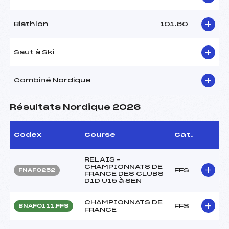
Biathlon
101.60
Saut à Ski
Combiné Nordique
Résultats Nordique 2026
Codex
Course
Cat.
RELAIS –
CHAMPIONNATS DE
FFS
FNAF0252
FRANCE DES CLUBS
D1D U15 à SEN
CHAMPIONNATS DE
FFS
BNAF0111.FFS
FRANCE