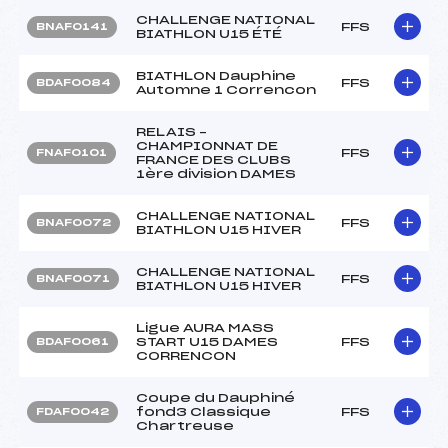
CHALLENGE NATIONAL
FFS
BNAF0141
BIATHLON U15 ÉTÉ
BIATHLON Dauphine
FFS
BDAF0084
Automne 1 Correncon
RELAIS –
CHAMPIONNAT DE
FFS
FNAF0101
FRANCE DES CLUBS
1ère division DAMES
CHALLENGE NATIONAL
FFS
BNAF0072
BIATHLON U15 HIVER
CHALLENGE NATIONAL
FFS
BNAF0071
BIATHLON U15 HIVER
Ligue AURA MASS
START U15 DAMES
FFS
BDAF0061
CORRENCON
Coupe du Dauphiné
fond3 Classique
FFS
FDAF0042
Chartreuse