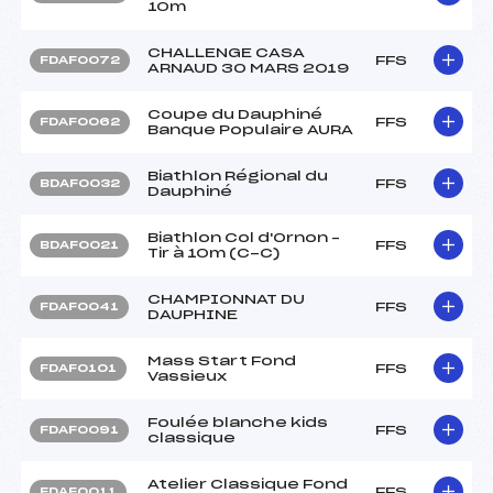
10m
CHALLENGE CASA
FFS
FDAF0072
ARNAUD 30 MARS 2019
Coupe du Dauphiné
FFS
FDAF0062
Banque Populaire AURA
Biathlon Régional du
FFS
BDAF0032
Dauphiné
Biathlon Col d'Ornon –
FFS
BDAF0021
Tir à 10m (C-C)
CHAMPIONNAT DU
FFS
FDAF0041
DAUPHINE
Mass Start Fond
FFS
FDAF0101
Vassieux
Foulée blanche kids
FFS
FDAF0091
classique
Atelier Classique Fond
FFS
FDAF0011