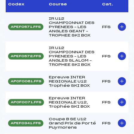
Codex
Course
Cat.
IR U12
CHAMPIONNAT DES
PYRENEES – LES
FFS
APEF0571.FFS
ANGLES GEANT –
TROPHEE SKI BOX
IR U12
CHAMPIONNAT DES
PYRENEES – LES
FFS
APEF0572.FFS
ANGLES SLALOM –
TROPHEE SKI BOX
Epreuve INTER
REGIONALE U12
FFS
APOF0061.FFS
Trophée SKI BOX
Epreuve INTER
REGIONALE U12,
FFS
APOF0071.FFS
Trophée SKI BOX
Coupe B SE U12
Grand Prix de Porté
FFS
APEF0341.FFS
Puymorens