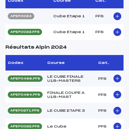
Codex
Course
Cat.
Cube Etape 1
FFS
APEF0024
Cube Etape 1
FFS
APEF0022.FFS
Résultats Alpin 2024
Codex
Course
Cat.
LE CUBE FINALE
FFS
APEF0488.FFS
U18-MASTERS
FINALE COUPE A
FFS
APEF0484.FFS
U18-MAST
LE CUBE ETAPE 3
FFS
APEF0271.FFS
Le Cube
FFS
APEF0022.FFS