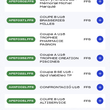
FFS
APEF0502.FFS
Mémorial Michel
Marquié
COUPE B U16
BRASSERIES
FFS
APEF0371.FFS
MILLES
Coupe A U16
TROPHEE
FFS
APEF0351.FFS
PHARMACIE
PAGNON
Coupe A U16
TROPHEE CREATION
FFS
APEF0352.FFS
PISCINES
Coupe B SE U16 –
FFS
APEF0221.FFS
Gpd ViabElec TP
CONFRONTACIÓ U16
FFS
AANF0021.FFS
COUPE B U16
FFS
APEF0051.FFS
ALTISERVICE