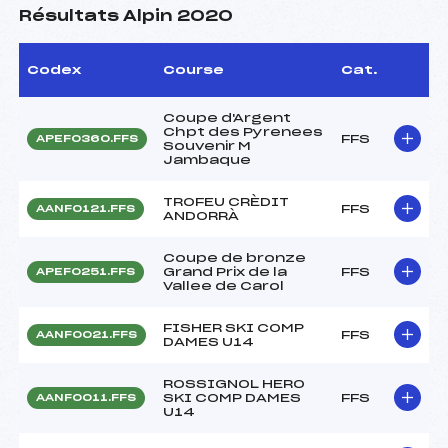
Résultats Alpin 2020
Codex
Course
Cat.
Coupe d'Argent
Chpt des Pyrenees
FFS
APEF0360.FFS
Souvenir M
Jambaque
TROFEU CRÈDIT
FFS
AANF0121.FFS
ANDORRÀ
Coupe de bronze
Grand Prix de la
FFS
APEF0251.FFS
Vallee de Carol
FISHER SKI COMP
FFS
AANF0021.FFS
DAMES U14
ROSSIGNOL HERO
SKI COMP DAMES
FFS
AANF0011.FFS
U14