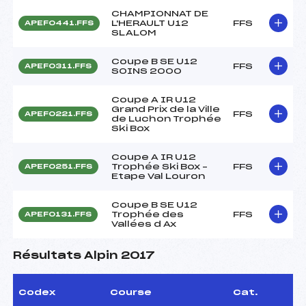
CHAMPIONNAT DE
L'HERAULT U12
FFS
APEF0441.FFS
SLALOM
Coupe B SE U12
FFS
APEF0311.FFS
SOINS 2000
Coupe A IR U12
Grand Prix de la Ville
FFS
APEF0221.FFS
de Luchon Trophée
Ski Box
Coupe A IR U12
Trophée Ski Box –
FFS
APEF0251.FFS
Etape Val Louron
Coupe B SE U12
Trophée des
FFS
APEF0131.FFS
Vallées d Ax
Résultats Alpin 2017
Codex
Course
Cat.