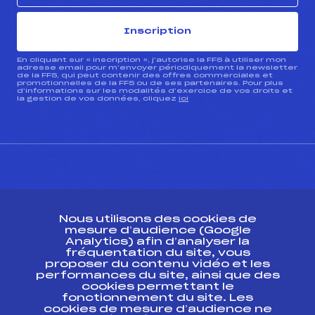
Inscription
En cliquant sur « inscription », j’autorise la FFS à utiliser mon
adresse email pour m’envoyer périodiquement la newsletter
de la FFS, qui peut contenir des offres commerciales et
promotionnelles de la FFS ou de ses partenaires. Pour plus
d’informations sur les modalités d’exercice de vos droits et
la gestion de vos données, cliquez
ici
CONTACT
Nous utilisons des cookies de
ESPACE PRESSE
mesure d’audience (Google
Analytics) afin d’analyser la
fréquentation du site, vous
Ressources
proposer du contenu vidéo et les
performances du site, ainsi que des
Pass’Neige
cookies permettant le
Projet sportif fédéral
fonctionnement du site. Les
cookies de mesure d’audience ne
Projet de performance fédéral