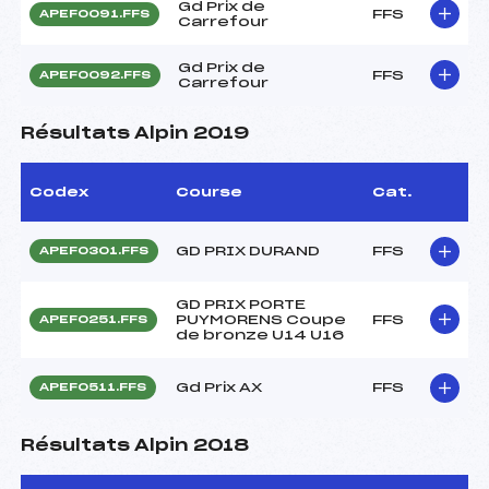
Gd Prix de
FFS
APEF0091.FFS
Carrefour
Gd Prix de
FFS
APEF0092.FFS
Carrefour
Résultats Alpin 2019
Codex
Course
Cat.
GD PRIX DURAND
FFS
APEF0301.FFS
GD PRIX PORTE
PUYMORENS Coupe
FFS
APEF0251.FFS
de bronze U14 U16
Gd Prix AX
FFS
APEF0511.FFS
Résultats Alpin 2018