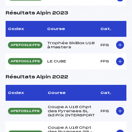
Résultats Alpin 2023
Codex
Course
Cat.
Trophée SkiBox U18
FFS
APEF0312.FFS
à Masters
LE CUBE
FFS
APEF0011.FFS
Résultats Alpin 2022
Codex
Course
Cat.
Coupe A U16 Chpt
des Pyrenees SL
FFS
APEF0511.FFS
Gd Prix INTERSPORT
Coupe A U16 Chpt
des Pyrenees GS –