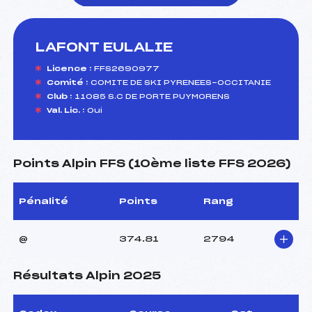
LAFONT EULALIE
foi(s) le ski
Licence :
FFS2690977
Comité :
COMITE DE SKI PYRENEES-OCCITANIE
Club :
11085 S.C DE PORTE PUYMORENS
Val. Lic. :
Oui
Points Alpin FFS (10ème liste FFS 2026)
Pénalité
Points
Rang
@
374.81
2794
Résultats Alpin 2025