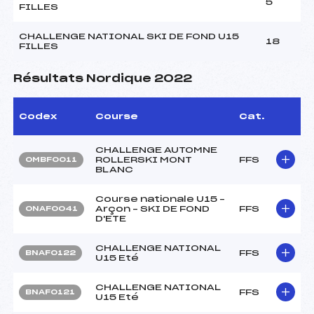
5
FILLES
CHALLENGE NATIONAL SKI DE FOND U15
18
FILLES
Résultats Nordique 2022
Codex
Course
Cat.
CHALLENGE AUTOMNE
ROLLERSKI MONT
FFS
OMBF0011
BLANC
Course nationale U15 –
Arçon – SKI DE FOND
FFS
ONAF0041
D'ETE
CHALLENGE NATIONAL
FFS
BNAF0122
U15 Eté
CHALLENGE NATIONAL
FFS
BNAF0121
U15 Eté