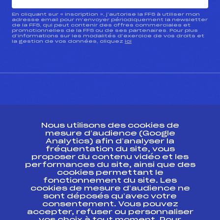
En cliquant sur « inscription », j’autorise la FFS à utiliser mon
adresse email pour m’envoyer périodiquement la newsletter
de la FFS, qui peut contenir des offres commerciales et
promotionnelles de la FFS ou de ses partenaires. Pour plus
d’informations sur les modalités d’exercice de vos droits et
la gestion de vos données, cliquez
ici
CONTACT
Nous utilisons des cookies de
ESPACE PRESSE
mesure d’audience (Google
Analytics) afin d’analyser la
fréquentation du site, vous
Ressources
proposer du contenu vidéo et les
performances du site, ainsi que des
Pass’Neige
cookies permettant le
Projet sportif fédéral
fonctionnement du site. Les
cookies de mesure d’audience ne
Projet de performance fédéral
sont déposés qu’avec votre
Antidopage
consentement. Vous pouvez
Pôle Développement, Formation, Suivi
accepter, refuser ou personnaliser
Scientifique