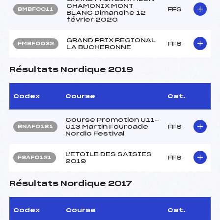
CHAMONIX MONT
FFS
BMBF0011
BLANC Dimanche 12
février 2020
GRAND PRIX REGIONAL
FFS
FMBF0032
LA BUCHERONNE
Résultats Nordique 2019
Codex
Course
Cat.
Course Promotion U11-
U13 Martin Fourcade
FFS
BNAF0181
Nordic Festival
L'ETOILE DES SAISIES
FFS
FSAF0121
2019
Résultats Nordique 2017
Codex
Course
Cat.