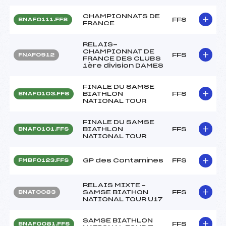
CHAMPIONNATS DE
FFS
BNAF0111.FFS
FRANCE
RELAIS-
CHAMPIONNAT DE
FFS
FNAF0912
FRANCE DES CLUBS
1ère division DAMES
FINALE DU SAMSE
BIATHLON
FFS
BNAF0103.FFS
NATIONAL TOUR
FINALE DU SAMSE
BIATHLON
FFS
BNAF0101.FFS
NATIONAL TOUR
GP des Contamines
FFS
FMBF0123.FFS
RELAIS MIXTE –
SAMSE BIATHON
FFS
BNAT0083
NATIONAL TOUR U17
SAMSE BIATHLON
FFS
BNAF0081.FFS