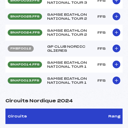
FFS
BNAF0033.FFS
NATIONAL TOUR 3
SAMSE BIATHLON
FFS
BNAF0025.FFS
NATIONAL TOUR 2
SAMSE BIATHLON
FFS
BNAF0024.FFS
NATIONAL TOUR 2
GP CLUB NORDIC
FFS
FMBF0012
GLIERES
SAMSE BIATHLON
FFS
BNAF0014.FFS
NATIONAL TOUR 1
SAMSE BIATHLON
FFS
BNAF0013.FFS
NATIONAL TOUR 1
Circuits Nordique 2024
Circuits
Rang