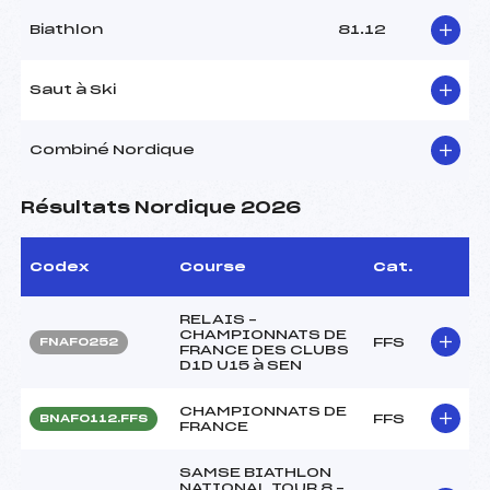
Biathlon
81.12
Saut à Ski
Combiné Nordique
Résultats Nordique 2026
Codex
Course
Cat.
RELAIS –
CHAMPIONNATS DE
FFS
FNAF0252
FRANCE DES CLUBS
D1D U15 à SEN
CHAMPIONNATS DE
FFS
BNAF0112.FFS
FRANCE
SAMSE BIATHLON
NATIONAL TOUR 8 –