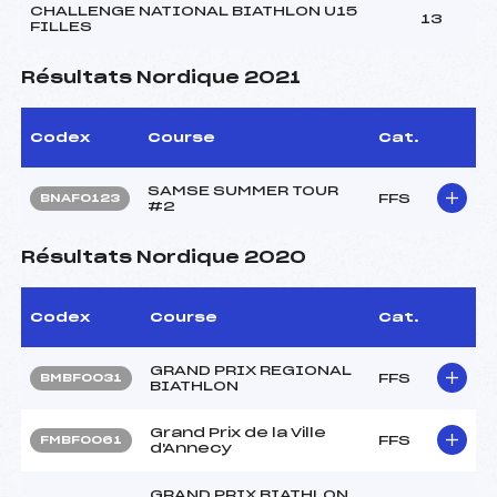
CHALLENGE NATIONAL BIATHLON U15
13
FILLES
Résultats Nordique 2021
Codex
Course
Cat.
SAMSE SUMMER TOUR
FFS
BNAF0123
#2
Résultats Nordique 2020
Codex
Course
Cat.
GRAND PRIX REGIONAL
FFS
BMBF0031
BIATHLON
Grand Prix de la Ville
FFS
FMBF0061
d'Annecy
GRAND PRIX BIATHLON