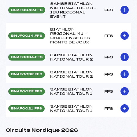
SAMSE BIATHLON
NATIONAL TOUR 3 –
FFS
BNAF0042.FFS
IBU REGIONAL
EVENT
BIATHLON
REGIONAL MJ –
FFS
BMJF0014.FFS
CHALLENGE DES
MONTS DE JOUX
SAMSE BIATHLON
FFS
BNAF0034.FFS
NATIONAL TOUR 2
SAMSE BIATHLON
FFS
BNAF0032.FFS
NATIONAL TOUR 2
SAMSE BIATHLON
FFS
BNAF0022.FFS
NATIONAL TOUR 1
SAMSE BIATHLON
FFS
BNAF0021.FFS
NATIONAL TOUR 1
Circuits Nordique 2026