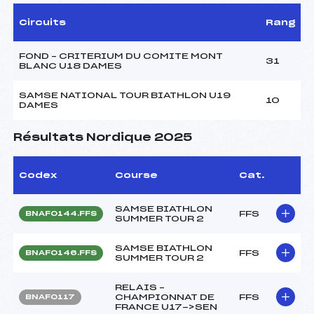
Circuits
Rang
FOND – CRITERIUM DU COMITE MONT
31
BLANC U18 DAMES
SAMSE NATIONAL TOUR BIATHLON U19
10
DAMES
Résultats Nordique 2025
Codex
Course
Cat.
SAMSE BIATHLON
FFS
BNAF0144.FFS
SUMMER TOUR 2
SAMSE BIATHLON
FFS
BNAF0146.FFS
SUMMER TOUR 2
RELAIS –
CHAMPIONNAT DE
FFS
BNAF0117
FRANCE U17->SEN