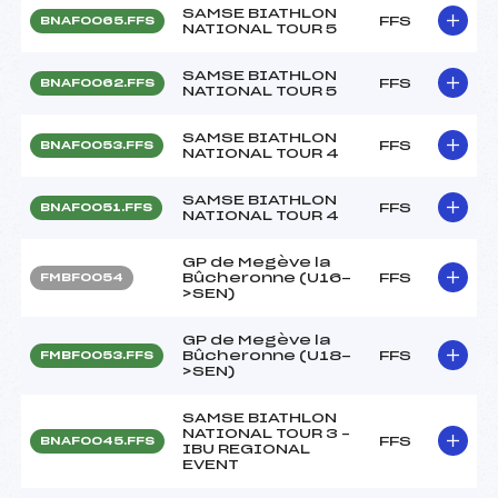
SAMSE BIATHLON
FFS
BNAF0065.FFS
NATIONAL TOUR 5
SAMSE BIATHLON
FFS
BNAF0062.FFS
NATIONAL TOUR 5
SAMSE BIATHLON
FFS
BNAF0053.FFS
NATIONAL TOUR 4
SAMSE BIATHLON
FFS
BNAF0051.FFS
NATIONAL TOUR 4
GP de Megève la
Bûcheronne (U16-
FFS
FMBF0054
>SEN)
GP de Megève la
Bûcheronne (U18-
FFS
FMBF0053.FFS
>SEN)
SAMSE BIATHLON
NATIONAL TOUR 3 –
FFS
BNAF0045.FFS
IBU REGIONAL
EVENT