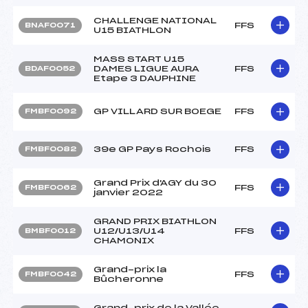
CHALLENGE NATIONAL
FFS
BNAF0071
U15 BIATHLON
MASS START U15
DAMES LIGUE AURA
FFS
BDAF0052
Etape 3 DAUPHINE
GP VILLARD SUR BOEGE
FFS
FMBF0092
39e GP Pays Rochois
FFS
FMBF0082
Grand Prix d'AGY du 30
FFS
FMBF0062
janvier 2022
GRAND PRIX BIATHLON
U12/U13/U14
FFS
BMBF0012
CHAMONIX
Grand-prix la
FFS
FMBF0042
Bûcheronne
Grand-prix de la Vallée