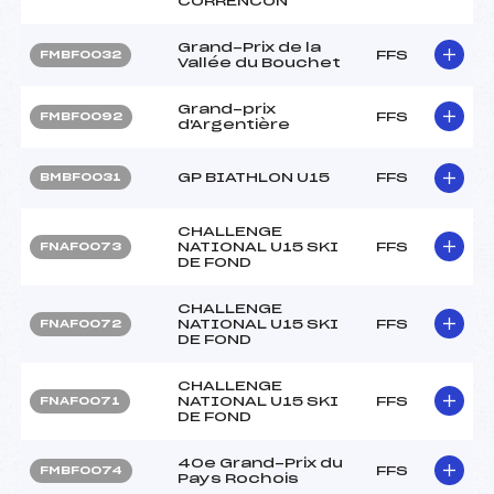
CORRENCON
Grand-Prix de la
FFS
FMBF0032
Vallée du Bouchet
Grand-prix
FFS
FMBF0092
d'Argentière
GP BIATHLON U15
FFS
BMBF0031
CHALLENGE
NATIONAL U15 SKI
FFS
FNAF0073
DE FOND
CHALLENGE
NATIONAL U15 SKI
FFS
FNAF0072
DE FOND
CHALLENGE
NATIONAL U15 SKI
FFS
FNAF0071
DE FOND
40e Grand-Prix du
FFS
FMBF0074
Pays Rochois