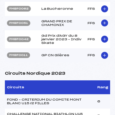
La Bucheronne
FFS
FMBF0062
GRAND PRIX DE
FFS
FMBF0051
CHAMONIX
Gd Prix d'AGY du 8
janvier 2023 – Indiv
FFS
FMBF0042
Skate
GP CN Glières
FFS
FMBF0011
Circuits Nordique 2023
Circuits
Rang
FOND – CRITERIUM DU COMITE MONT
6
BLANC U15 /2 FILLES
CHALLENGE NATIONAL BIATHLON U15