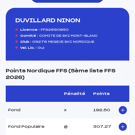
DUVILLARD NINON
foi(s) le ski
Licence :
FFS2690850
Comité :
COMITE DE SKI MONT-BLANC
Club :
09276 MEGEVE SKI NORDIQUE
Val. Lic. :
Oui
Points Nordique FFS (5ème liste FFS
2026)
Pénalité
Points
Fond
x
192.50
Fond Populaire
@
307.27