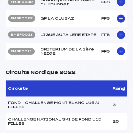
FFS
FMBF0032
du Bouchet
GP LA CLUSAZ
FFS
FMBF0022
LIGUE AURA 1ERE ETAPE
FFS
BMBF0031
CRITERIUM DE LA 1ère
FFS
FMBF0011
NEIGE
Circuits Nordique 2022
Circuits
Rang
FOND – CHALLENGE MONT BLANC U15 /1
3
FILLES
CHALLENGE NATIONAL SKI DE FOND U15
25
FILLES