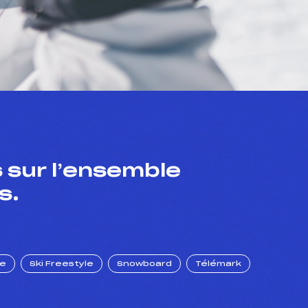
 sur l’ensemble
s.
ue
Ski Freestyle
Snowboard
Télémark