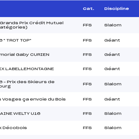
Cat.
Discipline
 Grands Prix Crédit Mutuel
FFS
Slalom
Catégories)
 " TROT TOP"
FFS
Géant
morial Gaby CURIEN
FFS
Géant
IX LABELLEMONTAGNE
FFS
Géant
 – Prix des Skieurs de
FFS
Slalom
ourg
 Vosges ça envoie du Bois
FFS
Géant
AINE WELTY U16
FFS
Slalom
x Décobois
FFS
Slalom