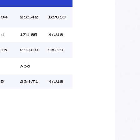
34
210.42
16/U18
4
174.85
4/U18
16
219.08
9/U18
Abd
5
224.71
4/U18