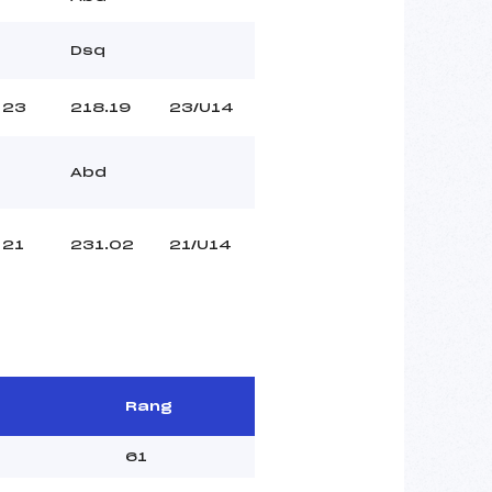
Dsq
23
218.19
23/U14
Abd
21
231.02
21/U14
Rang
61