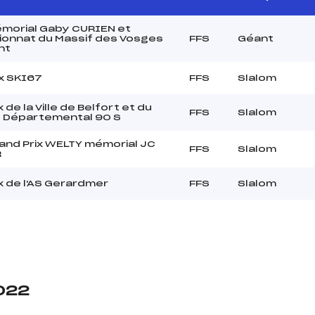
morial Gaby CURIEN et
onnat du Massif des Vosges
FFS
Géant
nt
x SKI67
FFS
Slalom
 de la Ville de Belfort et du
FFS
Slalom
l Départemental 90 S
and Prix WELTY mémorial JC
FFS
Slalom
R
x de l'AS Gerardmer
FFS
Slalom
2022