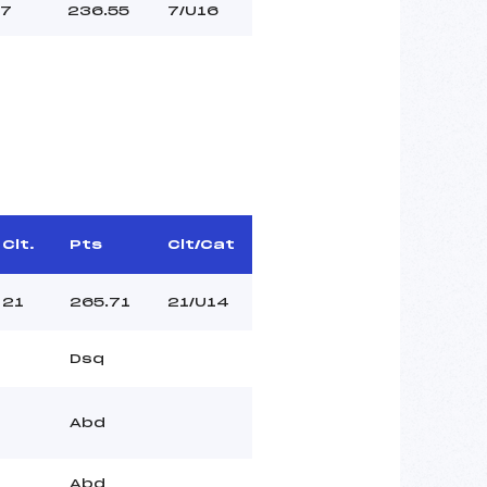
7
236.55
7/U16
Clt.
Pts
Clt/Cat
21
265.71
21/U14
Dsq
Abd
Abd