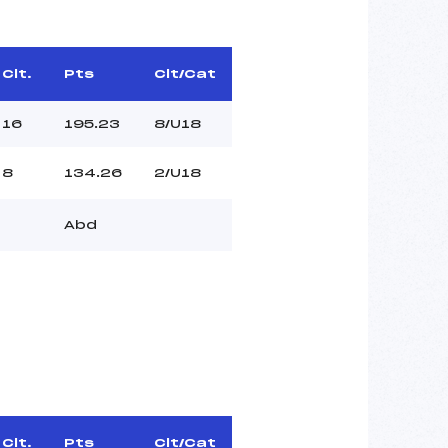
Clt.
Pts
Clt/Cat
16
195.23
8/U18
8
134.26
2/U18
Abd
Clt.
Pts
Clt/Cat