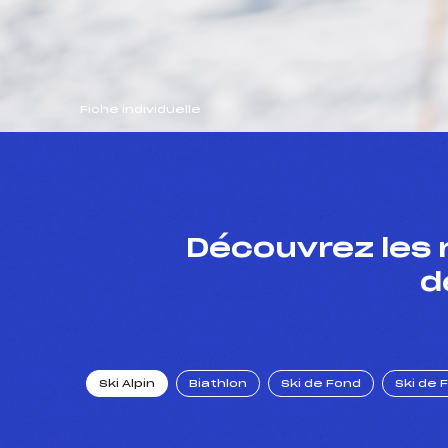
Fiche individuelle
Découvrez les 
d
Ski Alpin
Biathlon
Ski de Fond
Ski de 