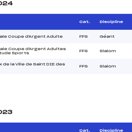
2024
Cat.
Discipline
ale Coupe d'Argent Adulte
FFS
Géant
ale Coupe d'Argent Adultes
FFS
Slalom
titude Sports
 de la Ville de Saint DIE des
FFS
Slalom
s
2023
e
Cat.
Discipline