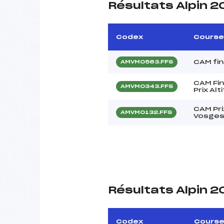
Résultats Alpin 
Codex
Course
CAM fin
AMVM0563.FFS
CAM Fin
AMVM0343.FFS
Prix Al
CAM Prix
AMVM0132.FFS
Vosge
Résultats Alpin 
Codex
Cours