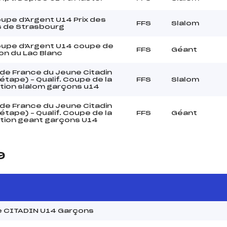
upe d'Argent U14 Prix des
FFS
Slalom
s de Strasbourg
upe d'Argent U14 coupe de
FFS
Géant
ion du Lac Blanc
de France du Jeune Citadin
tape) – Qualif. Coupe de la
FFS
Slalom
tion slalom garçons u14
de France du Jeune Citadin
tape) – Qualif. Coupe de la
FFS
Géant
tion geant garçons U14
9
e CITADIN U14 Garçons