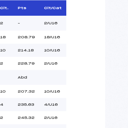
Clt.
Pts
Clt/Cat
2
–
2/U16
18
208.79
18/U16
10
214.18
10/U16
2
228.79
2/U16
Abd
10
207.32
10/U16
4
235.63
4/U16
2
245.32
2/U16