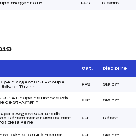
upe d'Argent U16
FFS
Slalom
019
e
Cat.
Discipline
upe d Argent U14 – Coupe
FFS
Slalom
 Sillon – Thann
2-U14 Coupe de Bronze Prix
FFS
Slalom
ille de St-Amarin
upe d Argent U14 Credit
 de Gérardmer et Restaurant
FFS
Géant
rot de la Perle
hpt. Dép.90 U14 à Master
FFS
Slalom