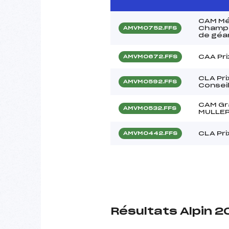
CAM Mé
Champi
AMVM0752.FFS
de géa
CAA Pri
AMVM0672.FFS
CLA Prix
AMVM0592.FFS
Consei
CAM Gr
AMVM0532.FFS
MULLE
CLA Pri
AMVM0442.FFS
Résultats Alpin 