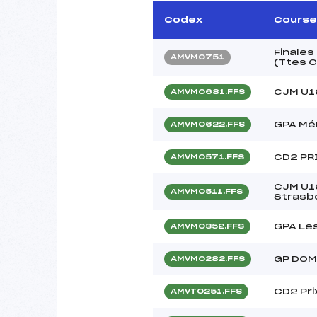
Codex
Course
Finales
AMVM0751
(Ttes 
CJM U16
AMVM0681.FFS
GPA Mé
AMVM0622.FFS
CD2 PR
AMVM0571.FFS
CJM U16
AMVM0511.FFS
Strasb
GPA Les
AMVM0352.FFS
GP DOM
AMVM0282.FFS
CD2 Pri
AMVT0251.FFS