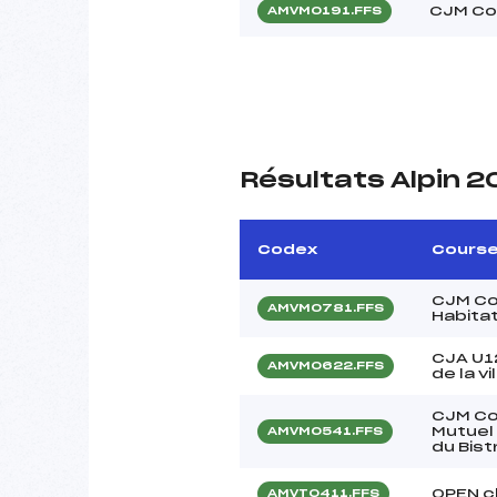
CJM Co
AMVM0191.FFS
Résultats Alpin 2
Codex
Cours
CJM Co
AMVM0781.FFS
Habitat
CJA U1
AMVM0622.FFS
de la v
CJM Co
Mutuel
AMVM0541.FFS
du Bist
OPEN c
AMVT0411.FFS