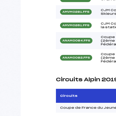
CJM Co
AMVM0281.FFS
Skieur
CJM Co
AMVM0261.FFS
la stat
Coupe 
(2ème é
ANAM0084.FFS
Fédéra
Coupe 
(2ème é
ANAM0082.FFS
Fédéra
Circuits Alpin 201
Circuits
Coupe de France du Jeun