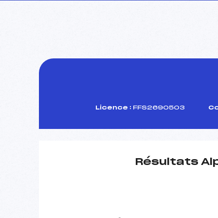
Licence :
FFS2690503
Co
Résultats Al