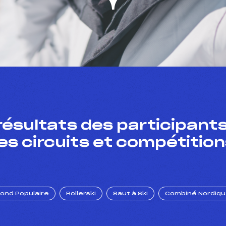
résultats des participants
es circuits et compétition
Fond Populaire
Rollerski
Saut à Ski
Combiné Nordiq