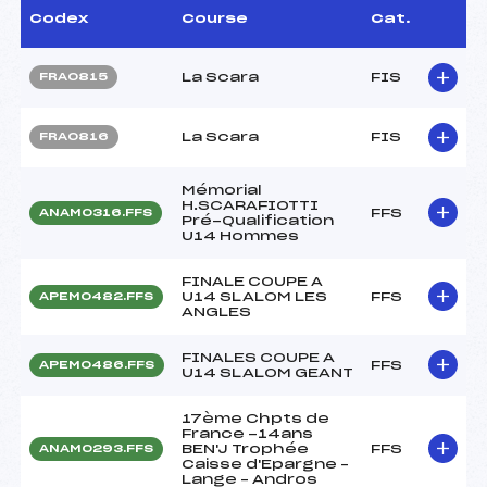
Codex
Course
Cat.
La Scara
FIS
FRA0815
La Scara
FIS
FRA0816
Mémorial
H.SCARAFIOTTI
FFS
ANAM0316.FFS
Pré-Qualification
U14 Hommes
FINALE COUPE A
U14 SLALOM LES
FFS
APEM0482.FFS
ANGLES
FINALES COUPE A
FFS
APEM0486.FFS
U14 SLALOM GEANT
17ème Chpts de
France -14ans
BEN'J Trophée
FFS
ANAM0293.FFS
Caisse d'Epargne –
Lange – Andros