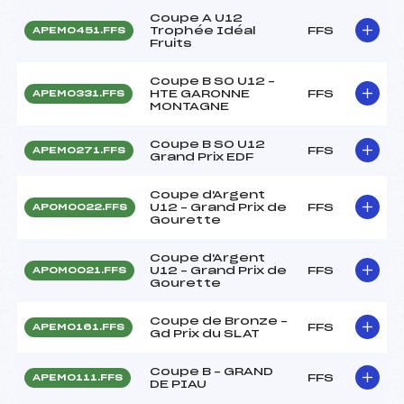
Coupe A U12
Trophée Idéal
FFS
APEM0451.FFS
Fruits
Coupe B SO U12 –
HTE GARONNE
FFS
APEM0331.FFS
MONTAGNE
Coupe B SO U12
FFS
APEM0271.FFS
Grand Prix EDF
Coupe d'Argent
U12 – Grand Prix de
FFS
APOM0022.FFS
Gourette
Coupe d'Argent
U12 – Grand Prix de
FFS
APOM0021.FFS
Gourette
Coupe de Bronze –
FFS
APEM0161.FFS
Gd Prix du SLAT
Coupe B – GRAND
FFS
APEM0111.FFS
DE PIAU