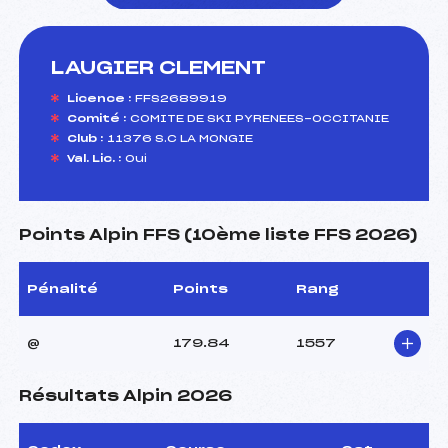
LAUGIER CLEMENT
foi(s) le ski
Licence :
FFS2689919
Comité :
COMITE DE SKI PYRENEES-OCCITANIE
Club :
11376 S.C LA MONGIE
Val. Lic. :
Oui
Points Alpin FFS (10ème liste FFS 2026)
Pénalité
Points
Rang
@
179.84
1557
Résultats Alpin 2026