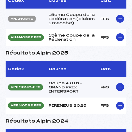
Codex
Course
Cat.
15ème Coupe de la
Fédération (Slalom
FFS
ANAM0342
1 manche)
15ème Coupe de la
FFS
ANAM0322.FFS
Fédération
Résultats Alpin 2025
Codex
Course
Cat.
Coupe A U16 –
GRAND PRIX
FFS
APEM0121.FFS
INTERSPORT
PIRENEUS 2025
FFS
APEM0582.FFS
Résultats Alpin 2024