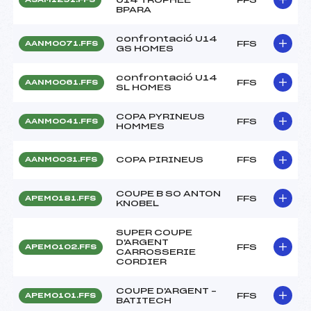
BPARA
confrontació U14
FFS
AANM0071.FFS
GS HOMES
confrontació U14
FFS
AANM0061.FFS
SL HOMES
COPA PYRINEUS
FFS
AANM0041.FFS
HOMMES
COPA PIRINEUS
FFS
AANM0031.FFS
COUPE B SO ANTON
FFS
APEM0181.FFS
KNOBEL
SUPER COUPE
D'ARGENT
FFS
APEM0102.FFS
CARROSSERIE
CORDIER
COUPE D'ARGENT –
FFS
APEM0101.FFS
BATITECH