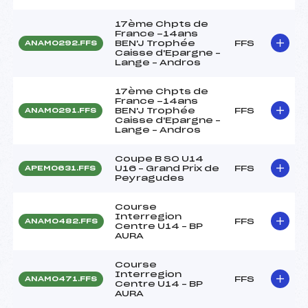
17ème Chpts de
France -14ans
BEN'J Trophée
FFS
ANAM0292.FFS
Caisse d'Epargne –
Lange – Andros
17ème Chpts de
France -14ans
BEN'J Trophée
FFS
ANAM0291.FFS
Caisse d'Epargne –
Lange – Andros
Coupe B SO U14
U16 – Grand Prix de
FFS
APEM0631.FFS
Peyragudes
Course
Interregion
FFS
ANAM0482.FFS
Centre U14 – BP
AURA
Course
Interregion
FFS
ANAM0471.FFS
Centre U14 – BP
AURA