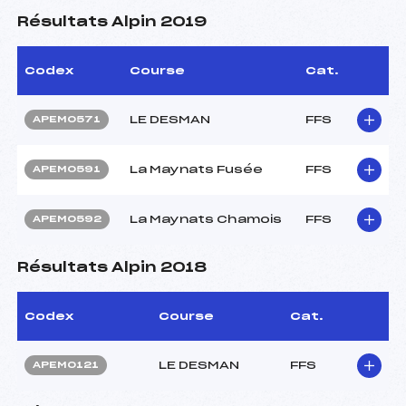
Résultats Alpin 2019
Codex
Course
Cat.
LE DESMAN
FFS
APEM0571
La Maynats Fusée
FFS
APEM0591
La Maynats Chamois
FFS
APEM0592
Résultats Alpin 2018
Codex
Course
Cat.
LE DESMAN
FFS
APEM0121