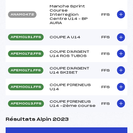
Manche Sprint
Course
Interregion
FFS
ANAM0472
Centre U14 – BP
AURA
COUPE A U14
FFS
APEM0191.FFS
COUPE D'ARGENT
FFS
APEM0172.FFS
U14 ROS TUBOS
COUPE D'ARGENT
FFS
APEM0171.FFS
U14 SKISET
COUPE PIRENEUS
FFS
APEM0011.FFS
U14
COUPE PIRENEUS
FFS
APEM0013.FFS
U14 -2ème course
Résultats Alpin 2023