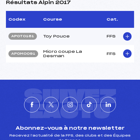
Résultats Alpin 2017
Codex
Course
Cat.
Toy Pouce
FFS
APOT0161
Micro coupe La
FFS
APOM0091
Desman
SUIVEZ
L'ACTU
Abonnez-vous à notre newsletter
Recevez l’actualité de la FFS, des clubs et des Équipes