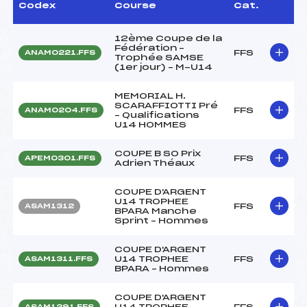
Codex
Course
Cat.
12ème Coupe de la
Fédération –
FFS
ANAM0221.FFS
Trophée SAMSE
(1er jour) – M-U14
MEMORIAL H.
SCARAFFIOTTI Pré
FFS
ANAM0204.FFS
– Qualifications
U14 HOMMES
COUPE B SO Prix
FFS
APEM0301.FFS
Adrien Théaux
COUPE D'ARGENT
U14 TROPHEE
FFS
ASAM1312
BPARA Manche
Sprint – Hommes
COUPE D'ARGENT
U14 TROPHEE
FFS
ASAM1311.FFS
BPARA – Hommes
COUPE D'ARGENT
U14 TROPHEE
FFS
ASAM1291.FFS