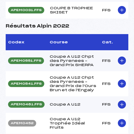
COUPE B TROPHEE
FFS
APEM0031.FFS
SKISET
Résultats Alpin 2022
Codex
Course
Cat.
Coupe A U12 Chpt
des Pyrenees –
FFS
APEM0551.FFS
Grand Prix SHERPA
Coupe A U12 Chpt
des Pyrenees –
FFS
APEM0541.FFS
Grand Prix de l'Ours
Brun et de l'Engaly
Coupe A U12
FFS
APEM0461.FFS
Coupe A U12
Trophée Idéal
FFS
APEM0452
Fruits